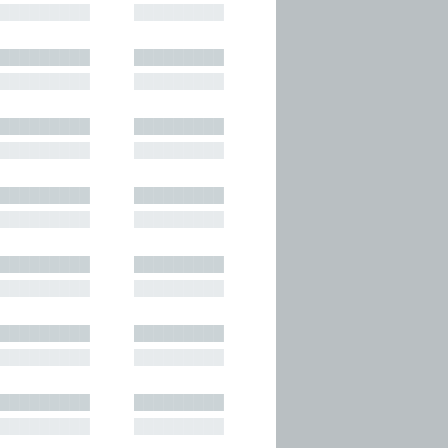
█████████
█████████
█████████
█████████
█████████
█████████
█████████
█████████
█████████
█████████
█████████
█████████
█████████
█████████
█████████
█████████
█████████
█████████
█████████
█████████
█████████
█████████
█████████
█████████
█████████
█████████