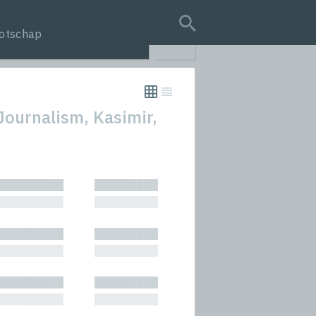
otschap
search query
 Journalism, Kasimir,
tion
█████████
█████████
s
█████████
█████████
rmances
█████████
█████████
icals and Anthologies
█████████
█████████
Stories
█████████
█████████
█████████
█████████