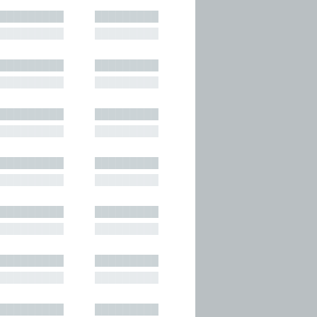
█████████
█████████
█████████
█████████
█████████
█████████
█████████
█████████
█████████
█████████
█████████
█████████
█████████
█████████
█████████
█████████
█████████
█████████
█████████
█████████
█████████
█████████
█████████
█████████
█████████
█████████