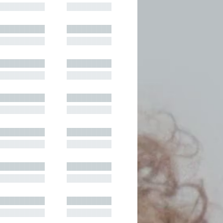
█████████
█████████
█████████
█████████
█████████
█████████
█████████
█████████
█████████
█████████
█████████
█████████
█████████
█████████
█████████
█████████
█████████
█████████
█████████
█████████
█████████
█████████
█████████
█████████
█████████
█████████