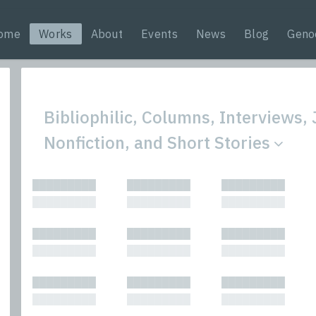
ome
Works
About
Events
News
Blog
Geno
Bibliophilic, Columns, Interviews,
Nonfiction, and Short Stories
All
Nonfic
█████████
█████████
█████████
Bibliophilic
Novel
█████████
█████████
█████████
Columns
Other
Forewords
Perfo
█████████
█████████
█████████
Interviews
Period
█████████
█████████
█████████
Journalism
Plays
Kasimir
Short 
█████████
█████████
█████████
█████████
█████████
█████████