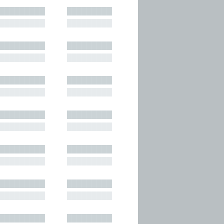
█████████
█████████
█████████
█████████
█████████
█████████
█████████
█████████
█████████
█████████
█████████
█████████
█████████
█████████
█████████
█████████
█████████
█████████
█████████
█████████
█████████
█████████
█████████
█████████
█████████
█████████