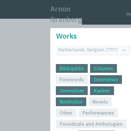
Arnon
H
Grunberg
Works
Bibliophilic
Columns
Forewords
Interviews
Journalism
Kasimir
Nonfiction
Novels
Other
Performances
Periodicals and Anthologies