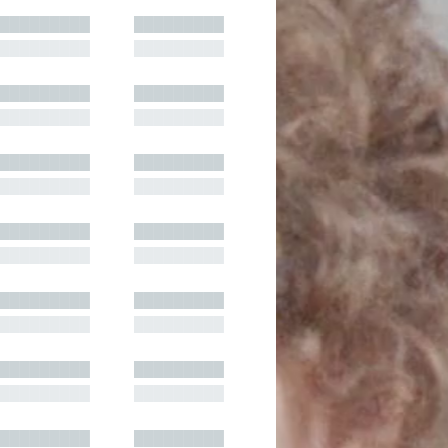
█████████
█████████
█████████
█████████
█████████
█████████
█████████
█████████
█████████
█████████
█████████
█████████
█████████
█████████
█████████
█████████
█████████
█████████
█████████
█████████
█████████
█████████
█████████
█████████
█████████
█████████