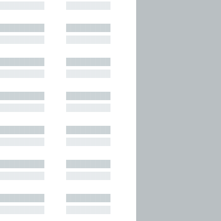
█████████
█████████
█████████
█████████
█████████
█████████
█████████
█████████
█████████
█████████
█████████
█████████
█████████
█████████
█████████
█████████
█████████
█████████
█████████
█████████
█████████
█████████
█████████
█████████
█████████
█████████