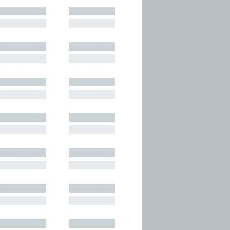
█████████
█████████
█████████
█████████
█████████
█████████
█████████
█████████
█████████
█████████
█████████
█████████
█████████
█████████
█████████
█████████
█████████
█████████
█████████
█████████
█████████
█████████
█████████
█████████
█████████
█████████