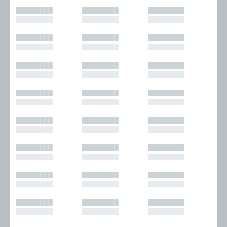
█████████
█████████
█████████
█████████
█████████
█████████
█████████
█████████
█████████
█████████
█████████
█████████
█████████
█████████
█████████
█████████
█████████
█████████
█████████
█████████
█████████
█████████
█████████
█████████
█████████
█████████
█████████
█████████
█████████
█████████
█████████
█████████
█████████
█████████
█████████
█████████
█████████
█████████
█████████
█████████
█████████
█████████
█████████
█████████
█████████
█████████
█████████
█████████