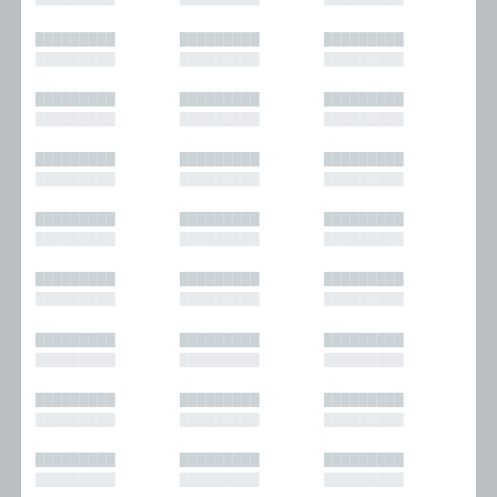
█████████
█████████
█████████
█████████
█████████
█████████
█████████
█████████
█████████
█████████
█████████
█████████
█████████
█████████
█████████
█████████
█████████
█████████
█████████
█████████
█████████
█████████
█████████
█████████
█████████
█████████
█████████
█████████
█████████
█████████
█████████
█████████
█████████
█████████
█████████
█████████
█████████
█████████
█████████
█████████
█████████
█████████
█████████
█████████
█████████
█████████
█████████
█████████