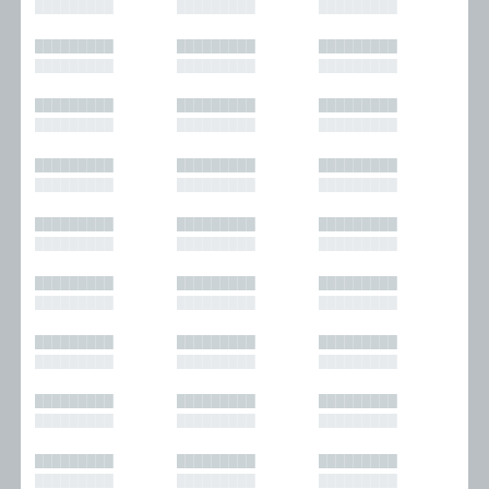
█████████
█████████
█████████
█████████
█████████
█████████
█████████
█████████
█████████
█████████
█████████
█████████
█████████
█████████
█████████
█████████
█████████
█████████
█████████
█████████
█████████
█████████
█████████
█████████
█████████
█████████
█████████
█████████
█████████
█████████
█████████
█████████
█████████
█████████
█████████
█████████
█████████
█████████
█████████
█████████
█████████
█████████
█████████
█████████
█████████
█████████
█████████
█████████
█████████
█████████
█████████