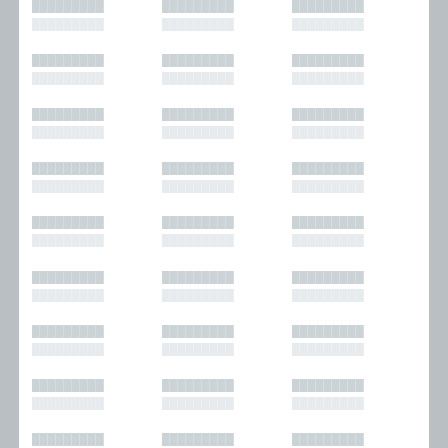
█████████
█████████
█████████
█████████
█████████
█████████
█████████
█████████
█████████
█████████
█████████
█████████
█████████
█████████
█████████
█████████
█████████
█████████
█████████
█████████
█████████
█████████
█████████
█████████
█████████
█████████
█████████
█████████
█████████
█████████
█████████
█████████
█████████
█████████
█████████
█████████
█████████
█████████
█████████
█████████
█████████
█████████
█████████
█████████
█████████
█████████
█████████
█████████
█████████
█████████
█████████