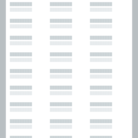
█████████
█████████
█████████
█████████
█████████
█████████
█████████
█████████
█████████
█████████
█████████
█████████
█████████
█████████
█████████
█████████
█████████
█████████
█████████
█████████
█████████
█████████
█████████
█████████
█████████
█████████
█████████
█████████
█████████
█████████
█████████
█████████
█████████
█████████
█████████
█████████
█████████
█████████
█████████
█████████
█████████
█████████
█████████
█████████
█████████
█████████
█████████
█████████
█████████
█████████
█████████