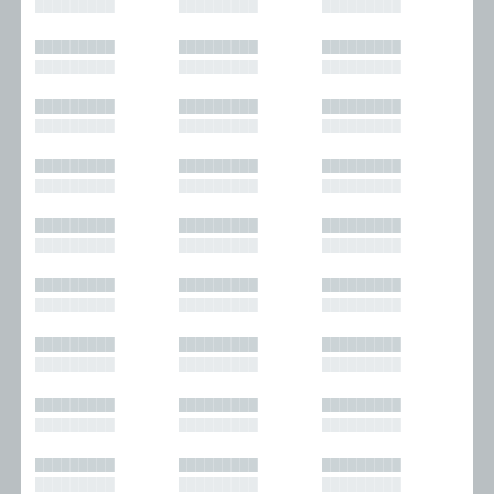
█████████
█████████
█████████
█████████
█████████
█████████
█████████
█████████
█████████
█████████
█████████
█████████
█████████
█████████
█████████
█████████
█████████
█████████
█████████
█████████
█████████
█████████
█████████
█████████
█████████
█████████
█████████
█████████
█████████
█████████
█████████
█████████
█████████
█████████
█████████
█████████
█████████
█████████
█████████
█████████
█████████
█████████
█████████
█████████
█████████
█████████
█████████
█████████
█████████
█████████
█████████