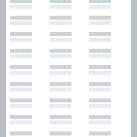
█████████
█████████
█████████
█████████
█████████
█████████
█████████
█████████
█████████
█████████
█████████
█████████
█████████
█████████
█████████
█████████
█████████
█████████
█████████
█████████
█████████
█████████
█████████
█████████
█████████
█████████
█████████
█████████
█████████
█████████
█████████
█████████
█████████
█████████
█████████
█████████
█████████
█████████
█████████
█████████
█████████
█████████
█████████
█████████
█████████
█████████
█████████
█████████
█████████
█████████
█████████