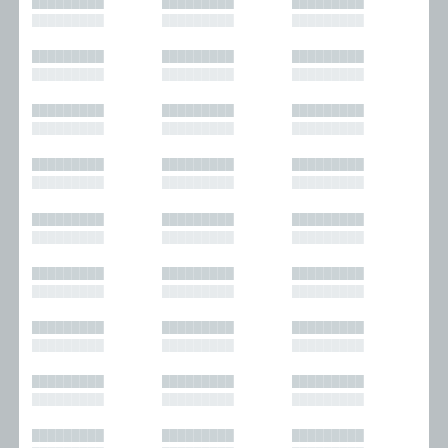
█████████
█████████
█████████
█████████
█████████
█████████
█████████
█████████
█████████
█████████
█████████
█████████
█████████
█████████
█████████
█████████
█████████
█████████
█████████
█████████
█████████
█████████
█████████
█████████
█████████
█████████
█████████
█████████
█████████
█████████
█████████
█████████
█████████
█████████
█████████
█████████
█████████
█████████
█████████
█████████
█████████
█████████
█████████
█████████
█████████
█████████
█████████
█████████
█████████
█████████
█████████