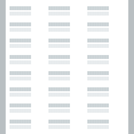
█████████
█████████
█████████
█████████
█████████
█████████
█████████
█████████
█████████
█████████
█████████
█████████
█████████
█████████
█████████
█████████
█████████
█████████
█████████
█████████
█████████
█████████
█████████
█████████
█████████
█████████
█████████
█████████
█████████
█████████
█████████
█████████
█████████
█████████
█████████
█████████
█████████
█████████
█████████
█████████
█████████
█████████
█████████
█████████
█████████
█████████
█████████
█████████