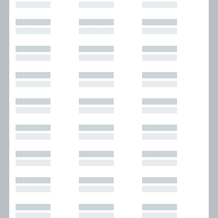
█████████
█████████
█████████
█████████
█████████
█████████
█████████
█████████
█████████
█████████
█████████
█████████
█████████
█████████
█████████
█████████
█████████
█████████
█████████
█████████
█████████
█████████
█████████
█████████
█████████
█████████
█████████
█████████
█████████
█████████
█████████
█████████
█████████
█████████
█████████
█████████
█████████
█████████
█████████
█████████
█████████
█████████
█████████
█████████
█████████
█████████
█████████
█████████
█████████
█████████
█████████