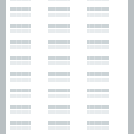
█████████
█████████
█████████
█████████
█████████
█████████
█████████
█████████
█████████
█████████
█████████
█████████
█████████
█████████
█████████
█████████
█████████
█████████
█████████
█████████
█████████
█████████
█████████
█████████
█████████
█████████
█████████
█████████
█████████
█████████
█████████
█████████
█████████
█████████
█████████
█████████
█████████
█████████
█████████
█████████
█████████
█████████
█████████
█████████
█████████
█████████
█████████
█████████