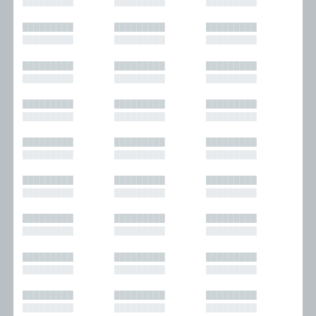
█████████
█████████
█████████
█████████
█████████
█████████
█████████
█████████
█████████
█████████
█████████
█████████
█████████
█████████
█████████
█████████
█████████
█████████
█████████
█████████
█████████
█████████
█████████
█████████
█████████
█████████
█████████
█████████
█████████
█████████
█████████
█████████
█████████
█████████
█████████
█████████
█████████
█████████
█████████
█████████
█████████
█████████
█████████
█████████
█████████
█████████
█████████
█████████
█████████
█████████
█████████