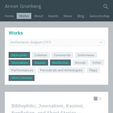
Arnon Grunberg
search query
Home
Works
About
Events
News
Blog
Genootschap
Works
Bibliophilic
Columns
Forewords
Interviews
Journalism
Kasimir
Nonfiction
Novels
Other
Performances
Periodicals and Anthologies
Plays
Short Stories
Bibliophilic, Journalism, Kasimir,
Nonfiction, and Short Stories