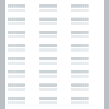
█████████
█████████
█████████
█████████
█████████
█████████
█████████
█████████
█████████
█████████
█████████
█████████
█████████
█████████
█████████
█████████
█████████
█████████
█████████
█████████
█████████
█████████
█████████
█████████
█████████
█████████
█████████
█████████
█████████
█████████
█████████
█████████
█████████
█████████
█████████
█████████
█████████
█████████
█████████
█████████
█████████
█████████
█████████
█████████
█████████
█████████
█████████
█████████