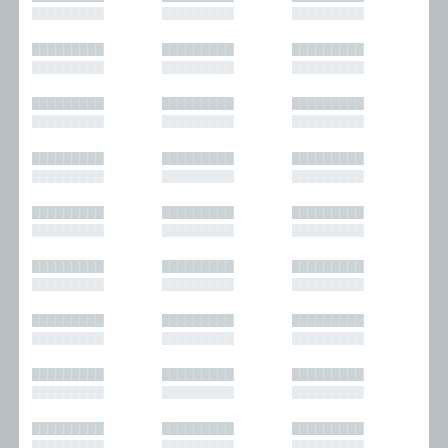
█████████
█████████
█████████
█████████
█████████
█████████
█████████
█████████
█████████
█████████
█████████
█████████
█████████
█████████
█████████
█████████
█████████
█████████
█████████
█████████
█████████
█████████
█████████
█████████
█████████
█████████
█████████
█████████
█████████
█████████
█████████
█████████
█████████
█████████
█████████
█████████
█████████
█████████
█████████
█████████
█████████
█████████
█████████
█████████
█████████
█████████
█████████
█████████
█████████
█████████
█████████