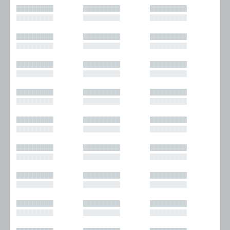
█████████
█████████
█████████
█████████
█████████
█████████
█████████
█████████
█████████
█████████
█████████
█████████
█████████
█████████
█████████
█████████
█████████
█████████
█████████
█████████
█████████
█████████
█████████
█████████
█████████
█████████
█████████
█████████
█████████
█████████
█████████
█████████
█████████
█████████
█████████
█████████
█████████
█████████
█████████
█████████
█████████
█████████
█████████
█████████
█████████
█████████
█████████
█████████