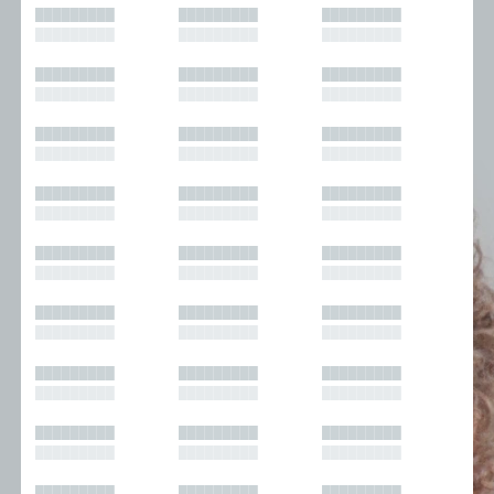
█████████
█████████
█████████
█████████
█████████
█████████
█████████
█████████
█████████
█████████
█████████
█████████
█████████
█████████
█████████
█████████
█████████
█████████
█████████
█████████
█████████
█████████
█████████
█████████
█████████
█████████
█████████
█████████
█████████
█████████
█████████
█████████
█████████
█████████
█████████
█████████
█████████
█████████
█████████
█████████
█████████
█████████
█████████
█████████
█████████
█████████
█████████
█████████
█████████
█████████
█████████