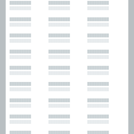
█████████
█████████
█████████
█████████
█████████
█████████
█████████
█████████
█████████
█████████
█████████
█████████
█████████
█████████
█████████
█████████
█████████
█████████
█████████
█████████
█████████
█████████
█████████
█████████
█████████
█████████
█████████
█████████
█████████
█████████
█████████
█████████
█████████
█████████
█████████
█████████
█████████
█████████
█████████
█████████
█████████
█████████
█████████
█████████
█████████
█████████
█████████
█████████
█████████
█████████
█████████