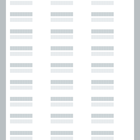
█████████
█████████
█████████
█████████
█████████
█████████
█████████
█████████
█████████
█████████
█████████
█████████
█████████
█████████
█████████
█████████
█████████
█████████
█████████
█████████
█████████
█████████
█████████
█████████
█████████
█████████
█████████
█████████
█████████
█████████
█████████
█████████
█████████
█████████
█████████
█████████
█████████
█████████
█████████
█████████
█████████
█████████
█████████
█████████
█████████
█████████
█████████
█████████
█████████
█████████
█████████