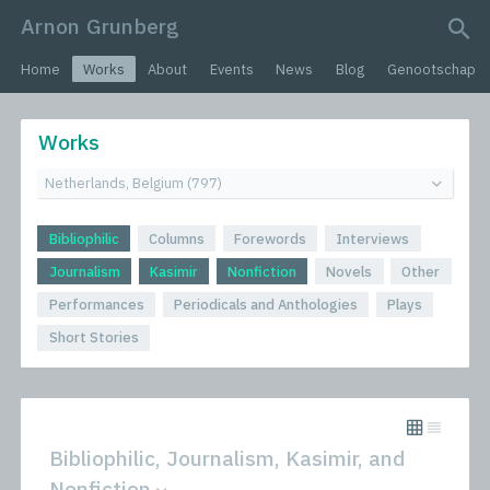
Arnon Grunberg
search query
Home
Works
About
Events
News
Blog
Genootschap
Works
Bibliophilic
Columns
Forewords
Interviews
Journalism
Kasimir
Nonfiction
Novels
Other
Performances
Periodicals and Anthologies
Plays
Short Stories
Bibliophilic, Journalism, Kasimir, and
Nonfiction