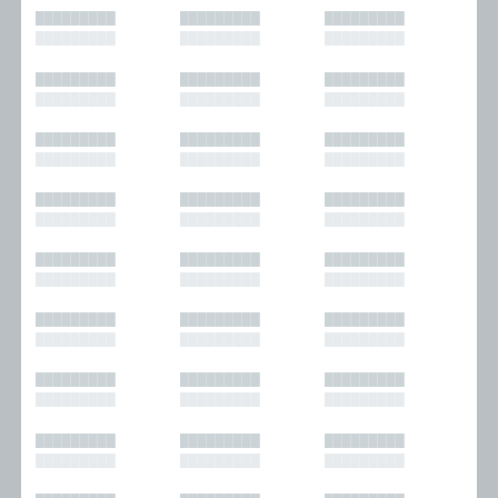
█████████
█████████
█████████
█████████
█████████
█████████
█████████
█████████
█████████
█████████
█████████
█████████
█████████
█████████
█████████
█████████
█████████
█████████
█████████
█████████
█████████
█████████
█████████
█████████
█████████
█████████
█████████
█████████
█████████
█████████
█████████
█████████
█████████
█████████
█████████
█████████
█████████
█████████
█████████
█████████
█████████
█████████
█████████
█████████
█████████
█████████
█████████
█████████