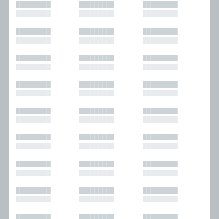
█████████
█████████
█████████
█████████
█████████
█████████
█████████
█████████
█████████
█████████
█████████
█████████
█████████
█████████
█████████
█████████
█████████
█████████
█████████
█████████
█████████
█████████
█████████
█████████
█████████
█████████
█████████
█████████
█████████
█████████
█████████
█████████
█████████
█████████
█████████
█████████
█████████
█████████
█████████
█████████
█████████
█████████
█████████
█████████
█████████
█████████
█████████
█████████
█████████
█████████
█████████