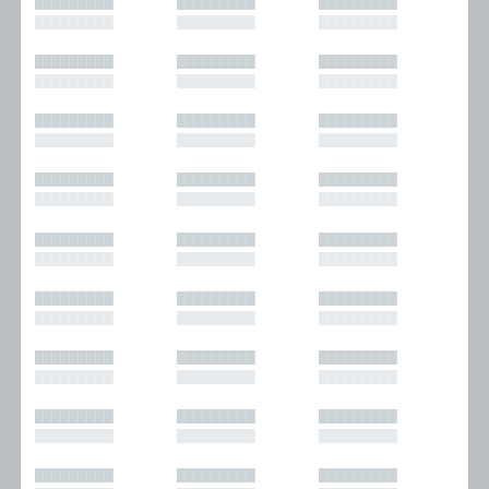
█████████
█████████
█████████
█████████
█████████
█████████
█████████
█████████
█████████
█████████
█████████
█████████
█████████
█████████
█████████
█████████
█████████
█████████
█████████
█████████
█████████
█████████
█████████
█████████
█████████
█████████
█████████
█████████
█████████
█████████
█████████
█████████
█████████
█████████
█████████
█████████
█████████
█████████
█████████
█████████
█████████
█████████
█████████
█████████
█████████
█████████
█████████
█████████
█████████
█████████
█████████