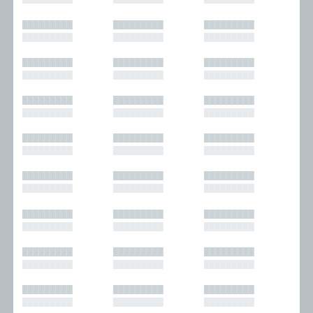
█████████
█████████
█████████
█████████
█████████
█████████
█████████
█████████
█████████
█████████
█████████
█████████
█████████
█████████
█████████
█████████
█████████
█████████
█████████
█████████
█████████
█████████
█████████
█████████
█████████
█████████
█████████
█████████
█████████
█████████
█████████
█████████
█████████
█████████
█████████
█████████
█████████
█████████
█████████
█████████
█████████
█████████
█████████
█████████
█████████
█████████
█████████
█████████