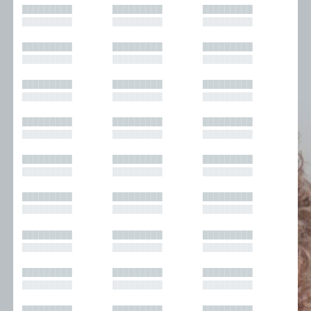
█████████
█████████
█████████
█████████
█████████
█████████
█████████
█████████
█████████
█████████
█████████
█████████
█████████
█████████
█████████
█████████
█████████
█████████
█████████
█████████
█████████
█████████
█████████
█████████
█████████
█████████
█████████
█████████
█████████
█████████
█████████
█████████
█████████
█████████
█████████
█████████
█████████
█████████
█████████
█████████
█████████
█████████
█████████
█████████
█████████
█████████
█████████
█████████
█████████
█████████
█████████