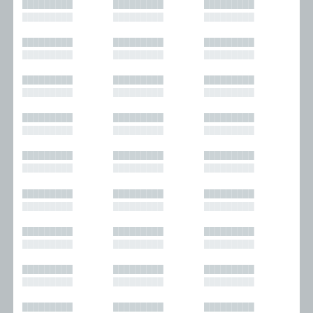
█████████
█████████
█████████
█████████
█████████
█████████
█████████
█████████
█████████
█████████
█████████
█████████
█████████
█████████
█████████
█████████
█████████
█████████
█████████
█████████
█████████
█████████
█████████
█████████
█████████
█████████
█████████
█████████
█████████
█████████
█████████
█████████
█████████
█████████
█████████
█████████
█████████
█████████
█████████
█████████
█████████
█████████
█████████
█████████
█████████
█████████
█████████
█████████
█████████
█████████
█████████