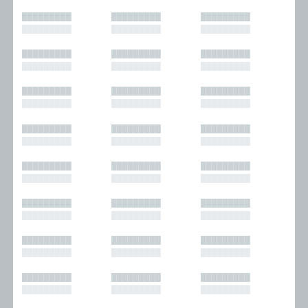
█████████
█████████
█████████
█████████
█████████
█████████
█████████
█████████
█████████
█████████
█████████
█████████
█████████
█████████
█████████
█████████
█████████
█████████
█████████
█████████
█████████
█████████
█████████
█████████
█████████
█████████
█████████
█████████
█████████
█████████
█████████
█████████
█████████
█████████
█████████
█████████
█████████
█████████
█████████
█████████
█████████
█████████
█████████
█████████
█████████
█████████
█████████
█████████