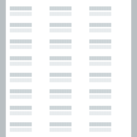
█████████
█████████
█████████
█████████
█████████
█████████
█████████
█████████
█████████
█████████
█████████
█████████
█████████
█████████
█████████
█████████
█████████
█████████
█████████
█████████
█████████
█████████
█████████
█████████
█████████
█████████
█████████
█████████
█████████
█████████
█████████
█████████
█████████
█████████
█████████
█████████
█████████
█████████
█████████
█████████
█████████
█████████
█████████
█████████
█████████
█████████
█████████
█████████