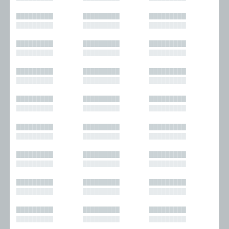
█████████
█████████
█████████
█████████
█████████
█████████
█████████
█████████
█████████
█████████
█████████
█████████
█████████
█████████
█████████
█████████
█████████
█████████
█████████
█████████
█████████
█████████
█████████
█████████
█████████
█████████
█████████
█████████
█████████
█████████
█████████
█████████
█████████
█████████
█████████
█████████
█████████
█████████
█████████
█████████
█████████
█████████
█████████
█████████
█████████
█████████
█████████
█████████