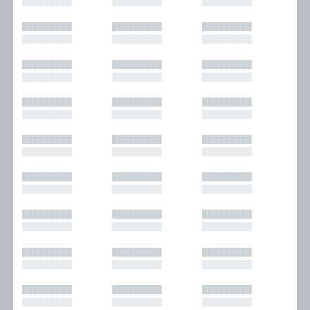
█████████
█████████
█████████
█████████
█████████
█████████
█████████
█████████
█████████
█████████
█████████
█████████
█████████
█████████
█████████
█████████
█████████
█████████
█████████
█████████
█████████
█████████
█████████
█████████
█████████
█████████
█████████
█████████
█████████
█████████
█████████
█████████
█████████
█████████
█████████
█████████
█████████
█████████
█████████
█████████
█████████
█████████
█████████
█████████
█████████
█████████
█████████
█████████
█████████
█████████
█████████