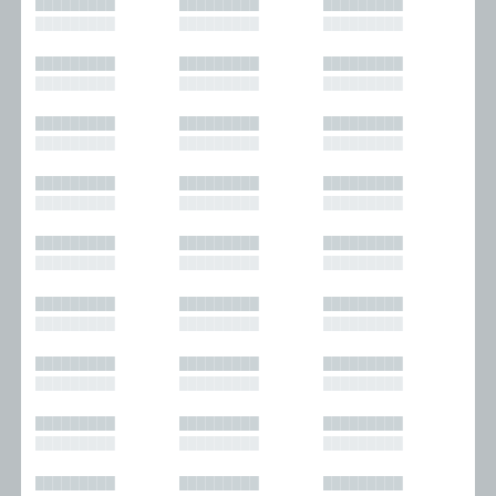
█████████
█████████
█████████
█████████
█████████
█████████
█████████
█████████
█████████
█████████
█████████
█████████
█████████
█████████
█████████
█████████
█████████
█████████
█████████
█████████
█████████
█████████
█████████
█████████
█████████
█████████
█████████
█████████
█████████
█████████
█████████
█████████
█████████
█████████
█████████
█████████
█████████
█████████
█████████
█████████
█████████
█████████
█████████
█████████
█████████
█████████
█████████
█████████
█████████
█████████
█████████