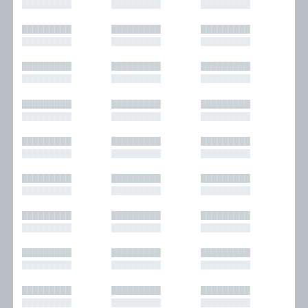
█████████
█████████
█████████
█████████
█████████
█████████
█████████
█████████
█████████
█████████
█████████
█████████
█████████
█████████
█████████
█████████
█████████
█████████
█████████
█████████
█████████
█████████
█████████
█████████
█████████
█████████
█████████
█████████
█████████
█████████
█████████
█████████
█████████
█████████
█████████
█████████
█████████
█████████
█████████
█████████
█████████
█████████
█████████
█████████
█████████
█████████
█████████
█████████
█████████
█████████
█████████