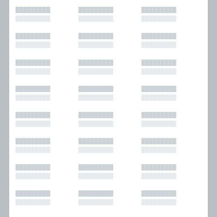
█████████
█████████
█████████
█████████
█████████
█████████
█████████
█████████
█████████
█████████
█████████
█████████
█████████
█████████
█████████
█████████
█████████
█████████
█████████
█████████
█████████
█████████
█████████
█████████
█████████
█████████
█████████
█████████
█████████
█████████
█████████
█████████
█████████
█████████
█████████
█████████
█████████
█████████
█████████
█████████
█████████
█████████
█████████
█████████
█████████
█████████
█████████
█████████