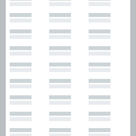
█████████
█████████
█████████
█████████
█████████
█████████
█████████
█████████
█████████
█████████
█████████
█████████
█████████
█████████
█████████
█████████
█████████
█████████
█████████
█████████
█████████
█████████
█████████
█████████
█████████
█████████
█████████
█████████
█████████
█████████
█████████
█████████
█████████
█████████
█████████
█████████
█████████
█████████
█████████
█████████
█████████
█████████
█████████
█████████
█████████
█████████
█████████
█████████
█████████
█████████
█████████