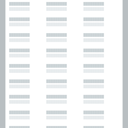
█████████
█████████
█████████
█████████
█████████
█████████
█████████
█████████
█████████
█████████
█████████
█████████
█████████
█████████
█████████
█████████
█████████
█████████
█████████
█████████
█████████
█████████
█████████
█████████
█████████
█████████
█████████
█████████
█████████
█████████
█████████
█████████
█████████
█████████
█████████
█████████
█████████
█████████
█████████
█████████
█████████
█████████
█████████
█████████
█████████
█████████
█████████
█████████
█████████
█████████
█████████