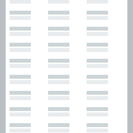
█████████
█████████
█████████
█████████
█████████
█████████
█████████
█████████
█████████
█████████
█████████
█████████
█████████
█████████
█████████
█████████
█████████
█████████
█████████
█████████
█████████
█████████
█████████
█████████
█████████
█████████
█████████
█████████
█████████
█████████
█████████
█████████
█████████
█████████
█████████
█████████
█████████
█████████
█████████
█████████
█████████
█████████
█████████
█████████
█████████
█████████
█████████
█████████
█████████
█████████
█████████