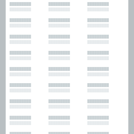
█████████
█████████
█████████
█████████
█████████
█████████
█████████
█████████
█████████
█████████
█████████
█████████
█████████
█████████
█████████
█████████
█████████
█████████
█████████
█████████
█████████
█████████
█████████
█████████
█████████
█████████
█████████
█████████
█████████
█████████
█████████
█████████
█████████
█████████
█████████
█████████
█████████
█████████
█████████
█████████
█████████
█████████
█████████
█████████
█████████
█████████
█████████
█████████
█████████
█████████
█████████