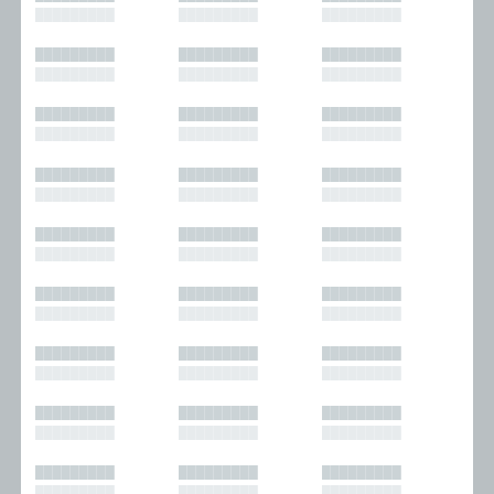
█████████
█████████
█████████
█████████
█████████
█████████
█████████
█████████
█████████
█████████
█████████
█████████
█████████
█████████
█████████
█████████
█████████
█████████
█████████
█████████
█████████
█████████
█████████
█████████
█████████
█████████
█████████
█████████
█████████
█████████
█████████
█████████
█████████
█████████
█████████
█████████
█████████
█████████
█████████
█████████
█████████
█████████
█████████
█████████
█████████
█████████
█████████
█████████
█████████
█████████
█████████