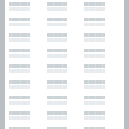
█████████
█████████
█████████
█████████
█████████
█████████
█████████
█████████
█████████
█████████
█████████
█████████
█████████
█████████
█████████
█████████
█████████
█████████
█████████
█████████
█████████
█████████
█████████
█████████
█████████
█████████
█████████
█████████
█████████
█████████
█████████
█████████
█████████
█████████
█████████
█████████
█████████
█████████
█████████
█████████
█████████
█████████
█████████
█████████
█████████
█████████
█████████
█████████
█████████
█████████
█████████