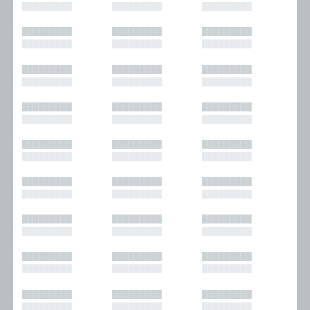
█████████
█████████
█████████
█████████
█████████
█████████
█████████
█████████
█████████
█████████
█████████
█████████
█████████
█████████
█████████
█████████
█████████
█████████
█████████
█████████
█████████
█████████
█████████
█████████
█████████
█████████
█████████
█████████
█████████
█████████
█████████
█████████
█████████
█████████
█████████
█████████
█████████
█████████
█████████
█████████
█████████
█████████
█████████
█████████
█████████
█████████
█████████
█████████
█████████
█████████
█████████