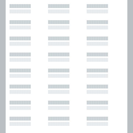
█████████
█████████
█████████
█████████
█████████
█████████
█████████
█████████
█████████
█████████
█████████
█████████
█████████
█████████
█████████
█████████
█████████
█████████
█████████
█████████
█████████
█████████
█████████
█████████
█████████
█████████
█████████
█████████
█████████
█████████
█████████
█████████
█████████
█████████
█████████
█████████
█████████
█████████
█████████
█████████
█████████
█████████
█████████
█████████
█████████
█████████
█████████
█████████