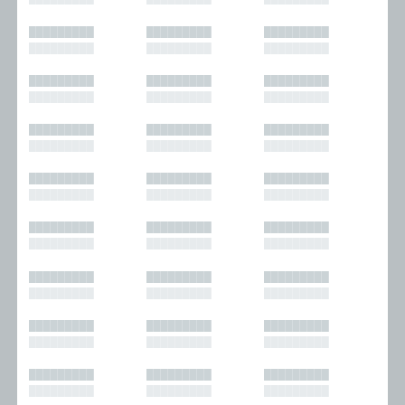
█████████
█████████
█████████
█████████
█████████
█████████
█████████
█████████
█████████
█████████
█████████
█████████
█████████
█████████
█████████
█████████
█████████
█████████
█████████
█████████
█████████
█████████
█████████
█████████
█████████
█████████
█████████
█████████
█████████
█████████
█████████
█████████
█████████
█████████
█████████
█████████
█████████
█████████
█████████
█████████
█████████
█████████
█████████
█████████
█████████
█████████
█████████
█████████