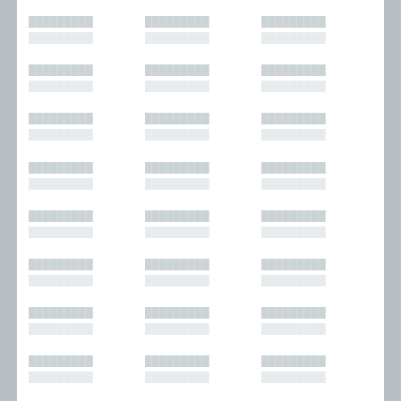
█████████
█████████
█████████
█████████
█████████
█████████
█████████
█████████
█████████
█████████
█████████
█████████
█████████
█████████
█████████
█████████
█████████
█████████
█████████
█████████
█████████
█████████
█████████
█████████
█████████
█████████
█████████
█████████
█████████
█████████
█████████
█████████
█████████
█████████
█████████
█████████
█████████
█████████
█████████
█████████
█████████
█████████
█████████
█████████
█████████
█████████
█████████
█████████