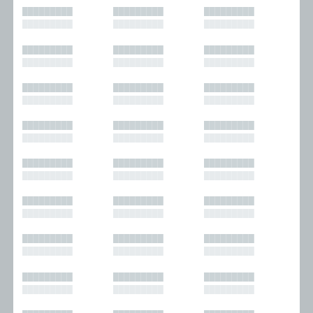
█████████
█████████
█████████
█████████
█████████
█████████
█████████
█████████
█████████
█████████
█████████
█████████
█████████
█████████
█████████
█████████
█████████
█████████
█████████
█████████
█████████
█████████
█████████
█████████
█████████
█████████
█████████
█████████
█████████
█████████
█████████
█████████
█████████
█████████
█████████
█████████
█████████
█████████
█████████
█████████
█████████
█████████
█████████
█████████
█████████
█████████
█████████
█████████