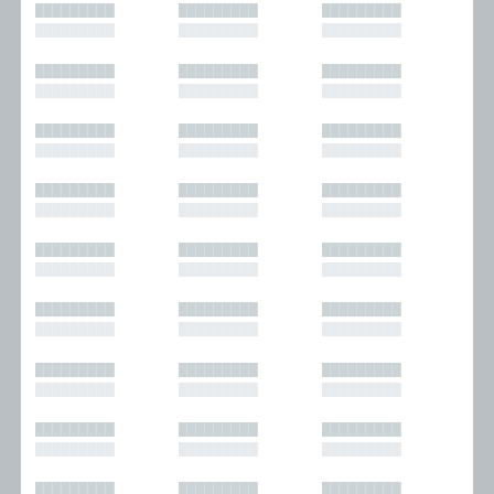
█████████
█████████
█████████
█████████
█████████
█████████
█████████
█████████
█████████
█████████
█████████
█████████
█████████
█████████
█████████
█████████
█████████
█████████
█████████
█████████
█████████
█████████
█████████
█████████
█████████
█████████
█████████
█████████
█████████
█████████
█████████
█████████
█████████
█████████
█████████
█████████
█████████
█████████
█████████
█████████
█████████
█████████
█████████
█████████
█████████
█████████
█████████
█████████
█████████
█████████
█████████