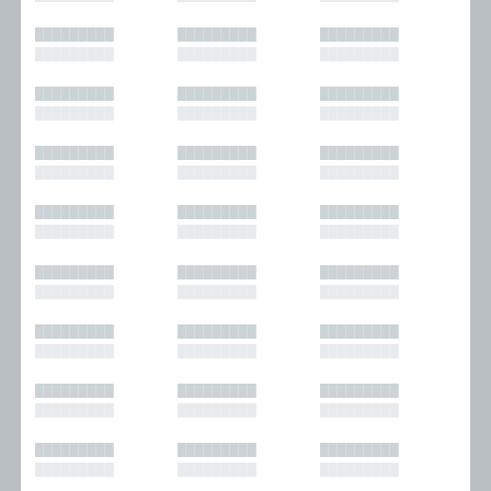
█████████
█████████
█████████
█████████
█████████
█████████
█████████
█████████
█████████
█████████
█████████
█████████
█████████
█████████
█████████
█████████
█████████
█████████
█████████
█████████
█████████
█████████
█████████
█████████
█████████
█████████
█████████
█████████
█████████
█████████
█████████
█████████
█████████
█████████
█████████
█████████
█████████
█████████
█████████
█████████
█████████
█████████
█████████
█████████
█████████
█████████
█████████
█████████