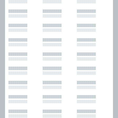
█████████
█████████
█████████
█████████
█████████
█████████
█████████
█████████
█████████
█████████
█████████
█████████
█████████
█████████
█████████
█████████
█████████
█████████
█████████
█████████
█████████
█████████
█████████
█████████
█████████
█████████
█████████
█████████
█████████
█████████
█████████
█████████
█████████
█████████
█████████
█████████
█████████
█████████
█████████
█████████
█████████
█████████
█████████
█████████
█████████
█████████
█████████
█████████
█████████
█████████
█████████