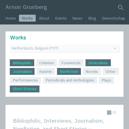
Arnon Grunberg
search query
Home
Works
About
Events
News
Blog
Genootschap
Works
Bibliophilic
Columns
Forewords
Interviews
Journalism
Kasimir
Nonfiction
Novels
Other
Performances
Periodicals and Anthologies
Plays
Short Stories
Bibliophilic, Interviews, Journalism,
Nonfiction, and Short Stories