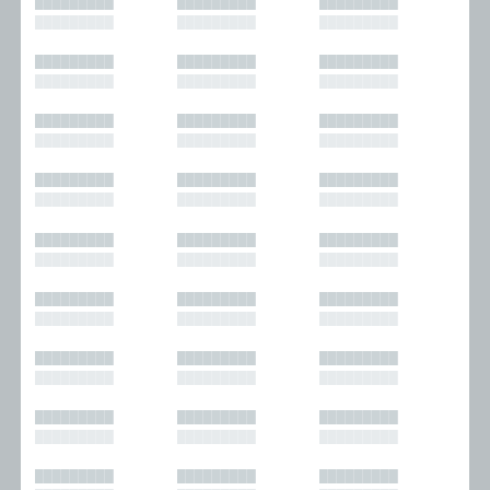
█████████
█████████
█████████
█████████
█████████
█████████
█████████
█████████
█████████
█████████
█████████
█████████
█████████
█████████
█████████
█████████
█████████
█████████
█████████
█████████
█████████
█████████
█████████
█████████
█████████
█████████
█████████
█████████
█████████
█████████
█████████
█████████
█████████
█████████
█████████
█████████
█████████
█████████
█████████
█████████
█████████
█████████
█████████
█████████
█████████
█████████
█████████
█████████
█████████
█████████
█████████