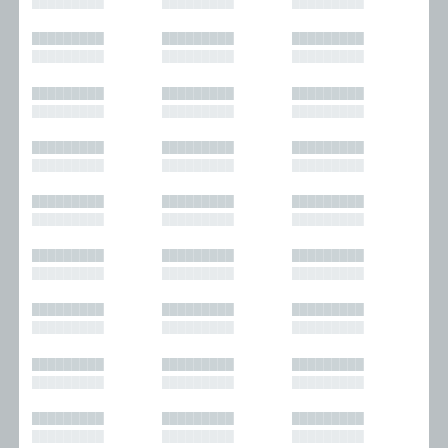
█████████
█████████
█████████
█████████
█████████
█████████
█████████
█████████
█████████
█████████
█████████
█████████
█████████
█████████
█████████
█████████
█████████
█████████
█████████
█████████
█████████
█████████
█████████
█████████
█████████
█████████
█████████
█████████
█████████
█████████
█████████
█████████
█████████
█████████
█████████
█████████
█████████
█████████
█████████
█████████
█████████
█████████
█████████
█████████
█████████
█████████
█████████
█████████
█████████
█████████
█████████