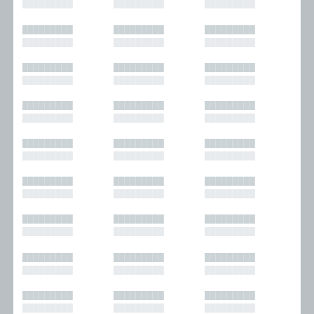
█████████
█████████
█████████
█████████
█████████
█████████
█████████
█████████
█████████
█████████
█████████
█████████
█████████
█████████
█████████
█████████
█████████
█████████
█████████
█████████
█████████
█████████
█████████
█████████
█████████
█████████
█████████
█████████
█████████
█████████
█████████
█████████
█████████
█████████
█████████
█████████
█████████
█████████
█████████
█████████
█████████
█████████
█████████
█████████
█████████
█████████
█████████
█████████
█████████
█████████
█████████