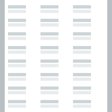
█████████
█████████
█████████
█████████
█████████
█████████
█████████
█████████
█████████
█████████
█████████
█████████
█████████
█████████
█████████
█████████
█████████
█████████
█████████
█████████
█████████
█████████
█████████
█████████
█████████
█████████
█████████
█████████
█████████
█████████
█████████
█████████
█████████
█████████
█████████
█████████
█████████
█████████
█████████
█████████
█████████
█████████
█████████
█████████
█████████
█████████
█████████
█████████