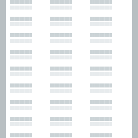
█████████
█████████
█████████
█████████
█████████
█████████
█████████
█████████
█████████
█████████
█████████
█████████
█████████
█████████
█████████
█████████
█████████
█████████
█████████
█████████
█████████
█████████
█████████
█████████
█████████
█████████
█████████
█████████
█████████
█████████
█████████
█████████
█████████
█████████
█████████
█████████
█████████
█████████
█████████
█████████
█████████
█████████
█████████
█████████
█████████
█████████
█████████
█████████
█████████
█████████
█████████