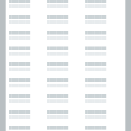
█████████
█████████
█████████
█████████
█████████
█████████
█████████
█████████
█████████
█████████
█████████
█████████
█████████
█████████
█████████
█████████
█████████
█████████
█████████
█████████
█████████
█████████
█████████
█████████
█████████
█████████
█████████
█████████
█████████
█████████
█████████
█████████
█████████
█████████
█████████
█████████
█████████
█████████
█████████
█████████
█████████
█████████
█████████
█████████
█████████
█████████
█████████
█████████
█████████
█████████
█████████