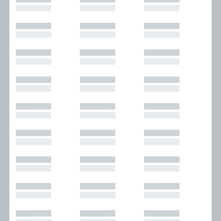
█████████
█████████
█████████
█████████
█████████
█████████
█████████
█████████
█████████
█████████
█████████
█████████
█████████
█████████
█████████
█████████
█████████
█████████
█████████
█████████
█████████
█████████
█████████
█████████
█████████
█████████
█████████
█████████
█████████
█████████
█████████
█████████
█████████
█████████
█████████
█████████
█████████
█████████
█████████
█████████
█████████
█████████
█████████
█████████
█████████
█████████
█████████
█████████