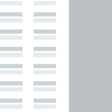
█████████
█████████
█████████
█████████
█████████
█████████
█████████
█████████
█████████
█████████
█████████
█████████
█████████
█████████
█████████
█████████
█████████
█████████
█████████
█████████
█████████
█████████
█████████
█████████
█████████
█████████