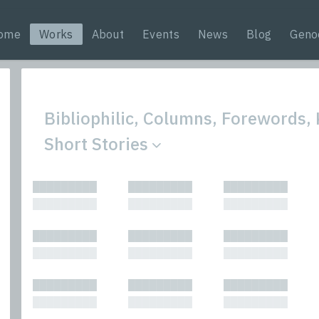
ome
Works
About
Events
News
Blog
Geno
Bibliophilic, Columns, Forewords, 
Short Stories
All
Nonfic
█████████
█████████
█████████
Bibliophilic
Novel
█████████
█████████
█████████
Columns
Other
Forewords
Perfo
█████████
█████████
█████████
Interviews
Period
█████████
█████████
█████████
Journalism
Plays
Kasimir
Short 
█████████
█████████
█████████
█████████
█████████
█████████