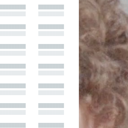
█████████
█████████
█████████
█████████
█████████
█████████
█████████
█████████
█████████
█████████
█████████
█████████
█████████
█████████
█████████
█████████
█████████
█████████
█████████
█████████
█████████
█████████
█████████
█████████
█████████
█████████