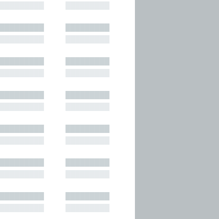
█████████
█████████
█████████
█████████
█████████
█████████
█████████
█████████
█████████
█████████
█████████
█████████
█████████
█████████
█████████
█████████
█████████
█████████
█████████
█████████
█████████
█████████
█████████
█████████
█████████
█████████