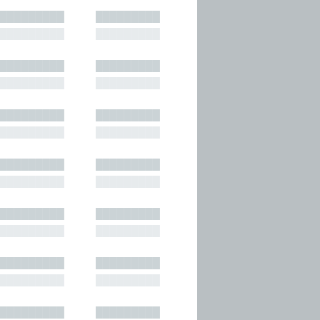
█████████
█████████
█████████
█████████
█████████
█████████
█████████
█████████
█████████
█████████
█████████
█████████
█████████
█████████
█████████
█████████
█████████
█████████
█████████
█████████
█████████
█████████
█████████
█████████
█████████
█████████