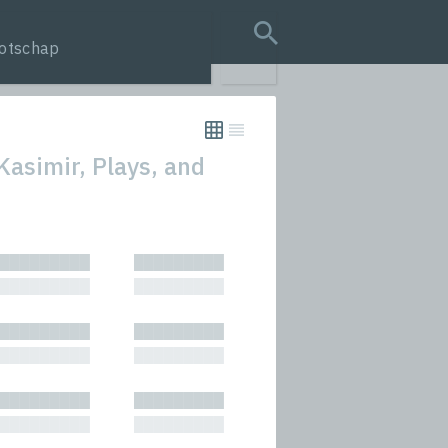
otschap
search query
Kasimir, Plays, and
tion
█████████
█████████
s
█████████
█████████
rmances
█████████
█████████
icals and Anthologies
█████████
█████████
Stories
█████████
█████████
█████████
█████████