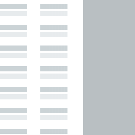
█████████
█████████
█████████
█████████
█████████
█████████
█████████
█████████
█████████
█████████
█████████
█████████
█████████
█████████
█████████
█████████
█████████
█████████
█████████
█████████
█████████
█████████
█████████
█████████
█████████
█████████