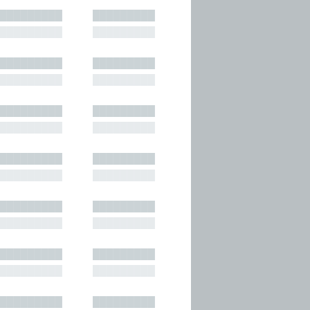
█████████
█████████
█████████
█████████
█████████
█████████
█████████
█████████
█████████
█████████
█████████
█████████
█████████
█████████
█████████
█████████
█████████
█████████
█████████
█████████
█████████
█████████
█████████
█████████
█████████
█████████