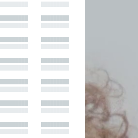
█████████
█████████
█████████
█████████
█████████
█████████
█████████
█████████
█████████
█████████
█████████
█████████
█████████
█████████
█████████
█████████
█████████
█████████
█████████
█████████
█████████
█████████
█████████
█████████
█████████
█████████