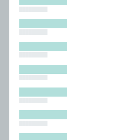
█████████
█████████
█████████
█████████
█████████
█████████
█████████
█████████
█████████
█████████
█████████
█████████
█████████