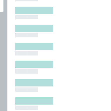
█████████
█████████
█████████
█████████
█████████
█████████
█████████
█████████
█████████
█████████
█████████
█████████