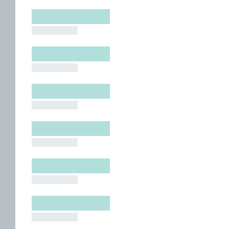
█████████
█████████
█████████
█████████
█████████
█████████
█████████
█████████
█████████
█████████
█████████
█████████