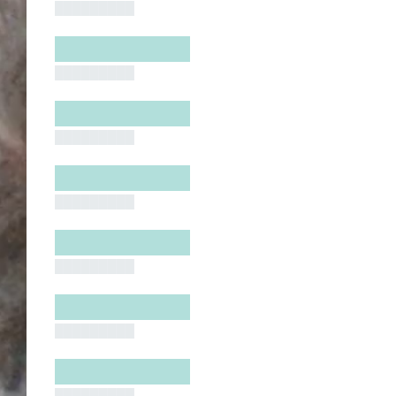
█████████
█████████
█████████
█████████
█████████
█████████
█████████
█████████
█████████
█████████
█████████
█████████
█████████