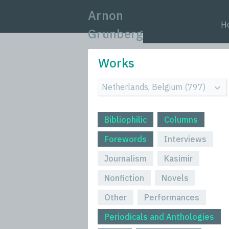
Arnon
H
Grunberg
Works
Bibliophilic
Columns
Forewords
Interviews
Journalism
Kasimir
Nonfiction
Novels
Other
Performances
Periodicals and Anthologies