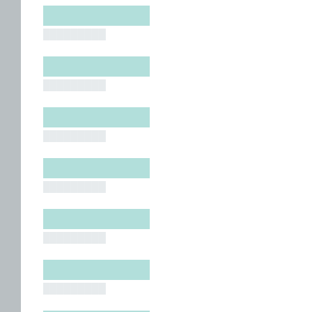
█████████
█████████
█████████
█████████
█████████
█████████
█████████
█████████
█████████
█████████
█████████
█████████