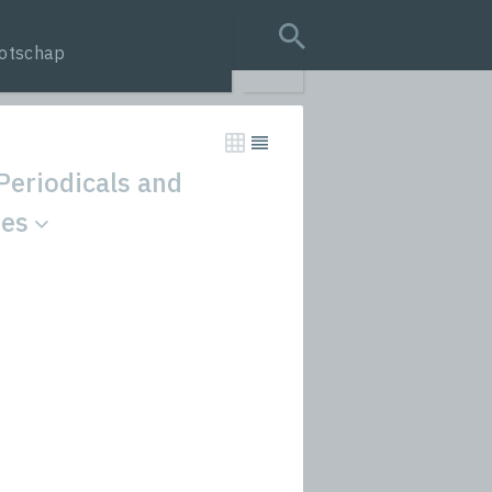
otschap
search query
Periodicals and
ies
tion
s
rmances
icals and Anthologies
Stories