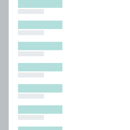
█████████
█████████
█████████
█████████
█████████
█████████
█████████
█████████
█████████
█████████
█████████
█████████