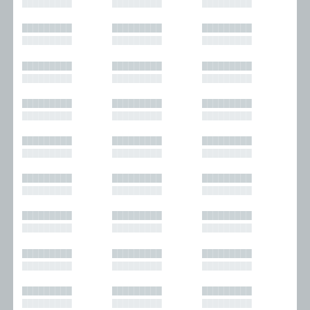
█████████
█████████
█████████
█████████
█████████
█████████
█████████
█████████
█████████
█████████
█████████
█████████
█████████
█████████
█████████
█████████
█████████
█████████
█████████
█████████
█████████
█████████
█████████
█████████
█████████
█████████
█████████
█████████
█████████
█████████
█████████
█████████
█████████
█████████
█████████
█████████
█████████
█████████
█████████
█████████
█████████
█████████
█████████
█████████
█████████
█████████
█████████
█████████
█████████
█████████
█████████