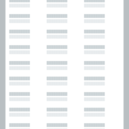
█████████
█████████
█████████
█████████
█████████
█████████
█████████
█████████
█████████
█████████
█████████
█████████
█████████
█████████
█████████
█████████
█████████
█████████
█████████
█████████
█████████
█████████
█████████
█████████
█████████
█████████
█████████
█████████
█████████
█████████
█████████
█████████
█████████
█████████
█████████
█████████
█████████
█████████
█████████
█████████
█████████
█████████
█████████
█████████
█████████
█████████
█████████
█████████
█████████
█████████
█████████