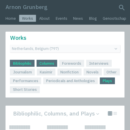
Arnon Grunberg
search query
Home
Works
About
Events
News
Blog
Genootschap
Works
Bibliophilic
Columns
Forewords
Interviews
Journalism
Kasimir
Nonfiction
Novels
Other
Performances
Periodicals and Anthologies
Plays
Short Stories
Bibliophilic, Columns, and Plays
All
Novels
█████████
█████████
█████████
Bibliophilic
Other