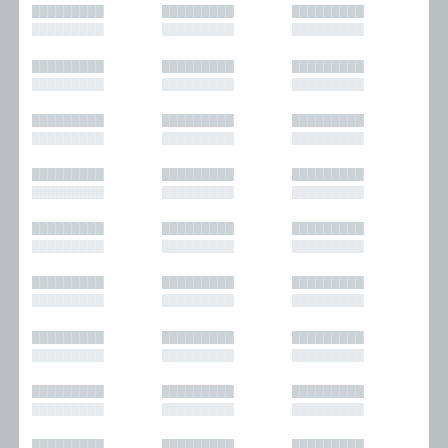
█████████
█████████
█████████
█████████
█████████
█████████
█████████
█████████
█████████
█████████
█████████
█████████
█████████
█████████
█████████
█████████
█████████
█████████
█████████
█████████
█████████
█████████
█████████
█████████
█████████
█████████
█████████
█████████
█████████
█████████
█████████
█████████
█████████
█████████
█████████
█████████
█████████
█████████
█████████
█████████
█████████
█████████
█████████
█████████
█████████
█████████
█████████
█████████
█████████
█████████
█████████