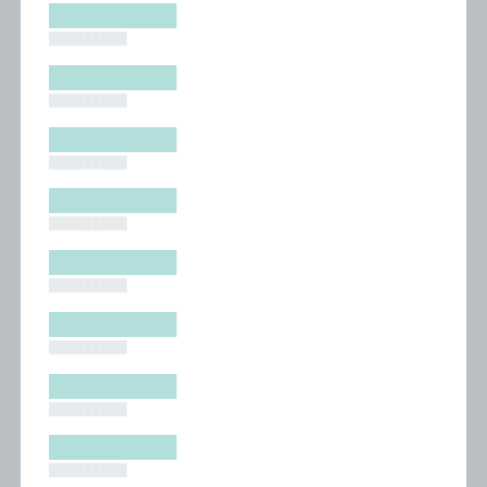
█████████
█████████
█████████
█████████
█████████
█████████
█████████
█████████
█████████
█████████
█████████
█████████
█████████
█████████
█████████
█████████