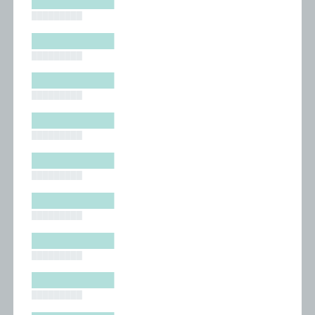
█████████
█████████
█████████
█████████
█████████
█████████
█████████
█████████
█████████
█████████
█████████
█████████
█████████
█████████
█████████