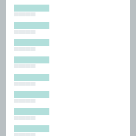
█████████
█████████
█████████
█████████
█████████
█████████
█████████
█████████
█████████
█████████
█████████
█████████
█████████
█████████
█████████
█████████