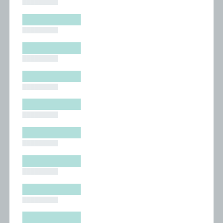
█████████
█████████
█████████
█████████
█████████
█████████
█████████
█████████
█████████
█████████
█████████
█████████
█████████
█████████
█████████
█████████