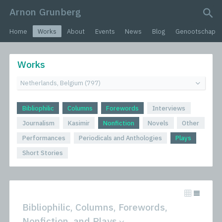
Arnon Grunberg
search query
Home
Works
About
Events
News
Blog
Genootschap
Works
Bibliophilic
Columns
Forewords
Interviews
Journalism
Kasimir
Nonfiction
Novels
Other
Performances
Periodicals and Anthologies
Plays
Short Stories
Bibliophilic, Columns, Forewords,
Nonfiction, and Plays