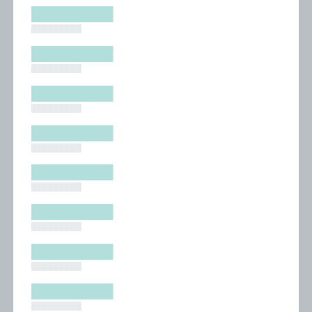
█████████
█████████
█████████
█████████
█████████
█████████
█████████
█████████
█████████
█████████
█████████
█████████
█████████
█████████
█████████
█████████