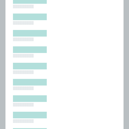
█████████
█████████
█████████
█████████
█████████
█████████
█████████
█████████
█████████
█████████
█████████
█████████
█████████
█████████
█████████