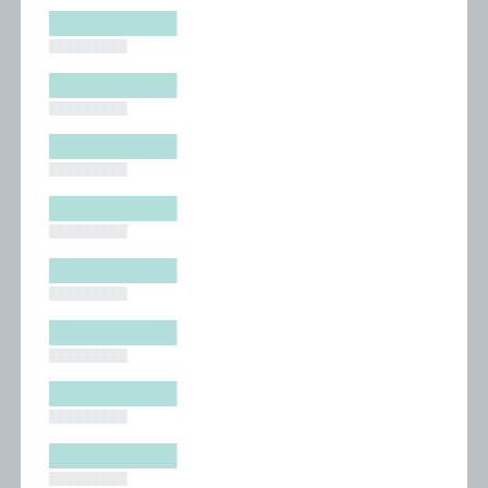
█████████
█████████
█████████
█████████
█████████
█████████
█████████
█████████
█████████
█████████
█████████
█████████
█████████
█████████
█████████
█████████