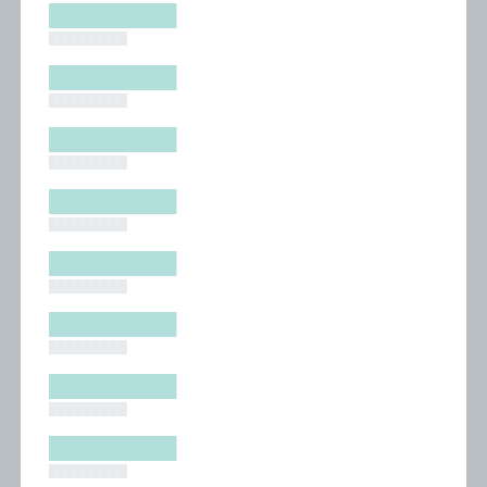
█████████
█████████
█████████
█████████
█████████
█████████
█████████
█████████
█████████
█████████
█████████
█████████
█████████
█████████
█████████
█████████