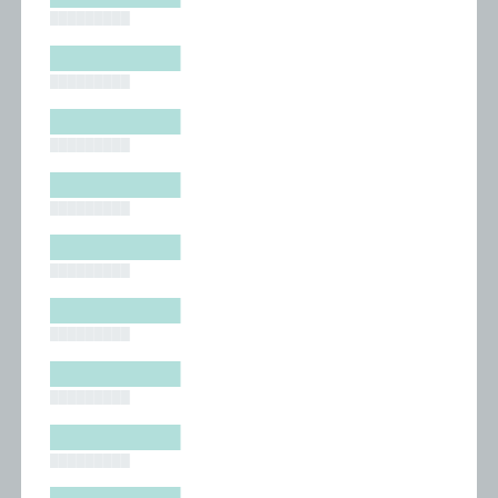
█████████
█████████
█████████
█████████
█████████
█████████
█████████
█████████
█████████
█████████
█████████
█████████
█████████
█████████
█████████
█████████