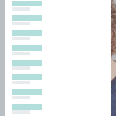
█████████
█████████
█████████
█████████
█████████
█████████
█████████
█████████
█████████
█████████
█████████
█████████
█████████
█████████
█████████
█████████