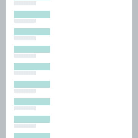
█████████
█████████
█████████
█████████
█████████
█████████
█████████
█████████
█████████
█████████
█████████
█████████
█████████
█████████
█████████
█████████