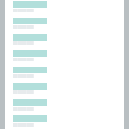
█████████
█████████
█████████
█████████
█████████
█████████
█████████
█████████
█████████
█████████
█████████
█████████
█████████
█████████
█████████
█████████