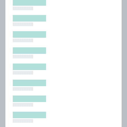
█████████
█████████
█████████
█████████
█████████
█████████
█████████
█████████
█████████
█████████
█████████
█████████
█████████
█████████
█████████
█████████