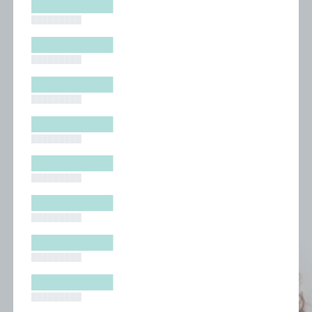
█████████
█████████
█████████
█████████
█████████
█████████
█████████
█████████
█████████
█████████
█████████
█████████
█████████
█████████
█████████
█████████