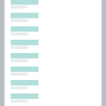
█████████
█████████
█████████
█████████
█████████
█████████
█████████
█████████
█████████
█████████
█████████
█████████
█████████
█████████
█████████
█████████