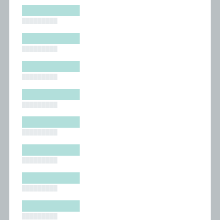
█████████
█████████
█████████
█████████
█████████
█████████
█████████
█████████
█████████
█████████
█████████
█████████
█████████
█████████
█████████
█████████