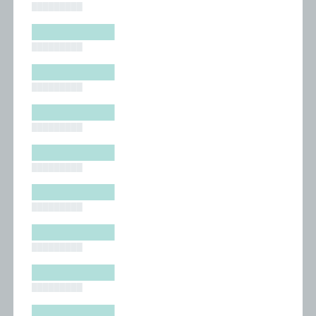
█████████
█████████
█████████
█████████
█████████
█████████
█████████
█████████
█████████
█████████
█████████
█████████
█████████
█████████
█████████
█████████