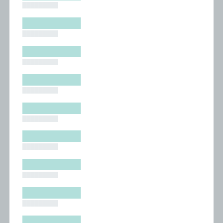
█████████
█████████
█████████
█████████
█████████
█████████
█████████
█████████
█████████
█████████
█████████
█████████
█████████
█████████
█████████
█████████