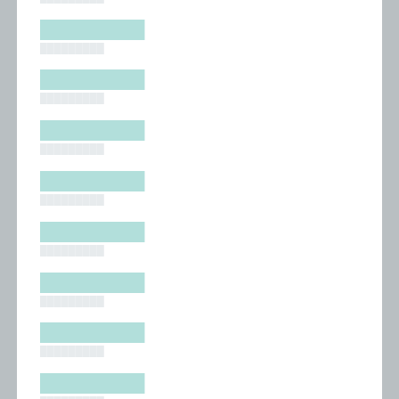
█████████
█████████
█████████
█████████
█████████
█████████
█████████
█████████
█████████
█████████
█████████
█████████
█████████
█████████
█████████