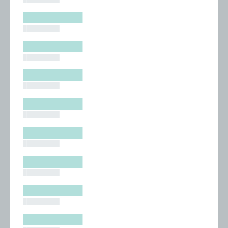
█████████
█████████
█████████
█████████
█████████
█████████
█████████
█████████
█████████
█████████
█████████
█████████
█████████
█████████
█████████