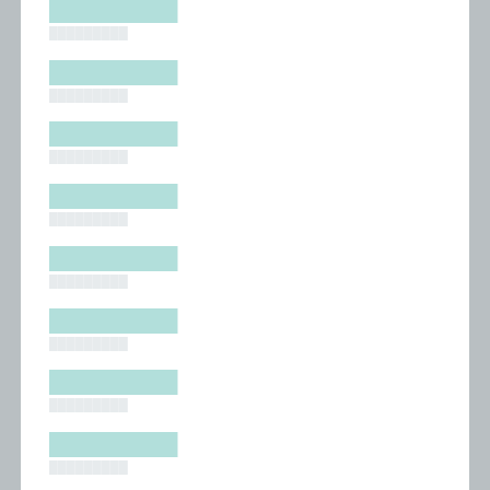
█████████
█████████
█████████
█████████
█████████
█████████
█████████
█████████
█████████
█████████
█████████
█████████
█████████
█████████
█████████
█████████