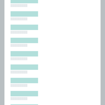
█████████
█████████
█████████
█████████
█████████
█████████
█████████
█████████
█████████
█████████
█████████
█████████
█████████
█████████
█████████
█████████