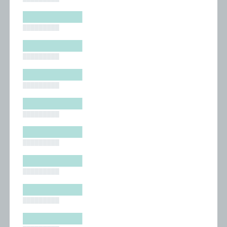
█████████
█████████
█████████
█████████
█████████
█████████
█████████
█████████
█████████
█████████
█████████
█████████
█████████
█████████
█████████