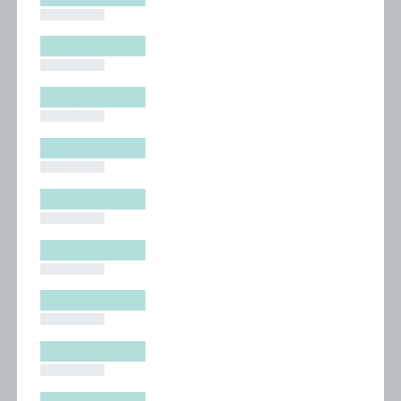
█████████
█████████
█████████
█████████
█████████
█████████
█████████
█████████
█████████
█████████
█████████
█████████
█████████
█████████
█████████
█████████