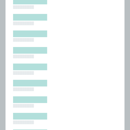
█████████
█████████
█████████
█████████
█████████
█████████
█████████
█████████
█████████
█████████
█████████
█████████
█████████
█████████
█████████
█████████