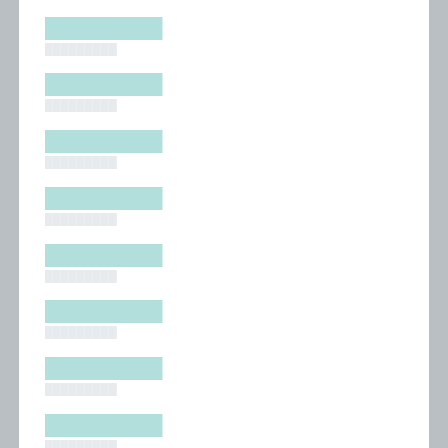
█████████
█████████
█████████
█████████
█████████
█████████
█████████
█████████
█████████
█████████
█████████
█████████
█████████
█████████
█████████
█████████