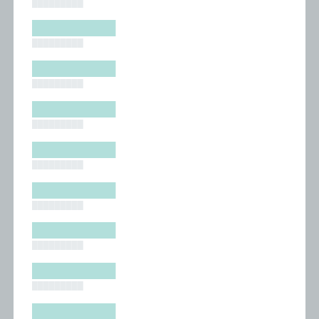
█████████
█████████
█████████
█████████
█████████
█████████
█████████
█████████
█████████
█████████
█████████
█████████
█████████
█████████
█████████
█████████