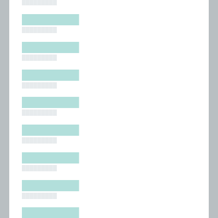
█████████
█████████
█████████
█████████
█████████
█████████
█████████
█████████
█████████
█████████
█████████
█████████
█████████
█████████
█████████
█████████