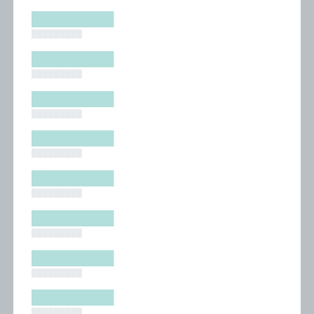
█████████
█████████
█████████
█████████
█████████
█████████
█████████
█████████
█████████
█████████
█████████
█████████
█████████
█████████
█████████
█████████