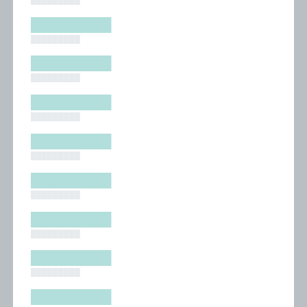
█████████
█████████
█████████
█████████
█████████
█████████
█████████
█████████
█████████
█████████
█████████
█████████
█████████
█████████
█████████