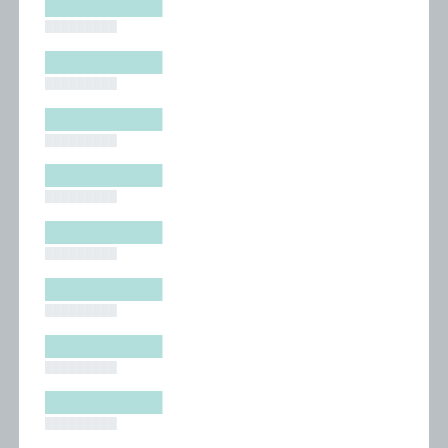
█████████
█████████
█████████
█████████
█████████
█████████
█████████
█████████
█████████
█████████
█████████
█████████
█████████
█████████
█████████
█████████