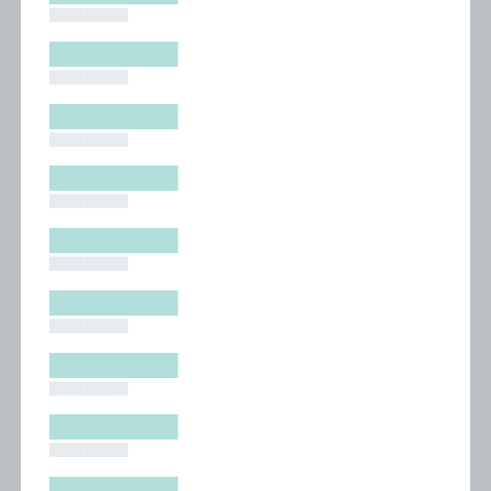
█████████
█████████
█████████
█████████
█████████
█████████
█████████
█████████
█████████
█████████
█████████
█████████
█████████
█████████
█████████
█████████