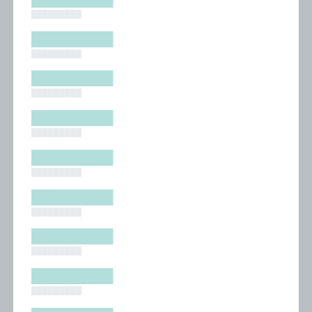
█████████
█████████
█████████
█████████
█████████
█████████
█████████
█████████
█████████
█████████
█████████
█████████
█████████
█████████
█████████