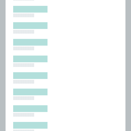
█████████
█████████
█████████
█████████
█████████
█████████
█████████
█████████
█████████
█████████
█████████
█████████
█████████
█████████
█████████