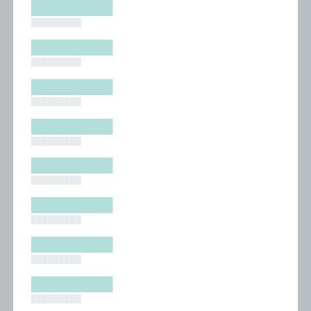
█████████
█████████
█████████
█████████
█████████
█████████
█████████
█████████
█████████
█████████
█████████
█████████
█████████
█████████
█████████
█████████