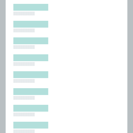
█████████
█████████
█████████
█████████
█████████
█████████
█████████
█████████
█████████
█████████
█████████
█████████
█████████
█████████
█████████
█████████