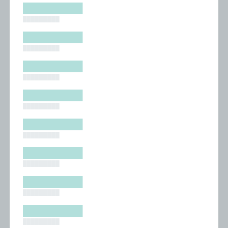
█████████
█████████
█████████
█████████
█████████
█████████
█████████
█████████
█████████
█████████
█████████
█████████
█████████
█████████
█████████
█████████