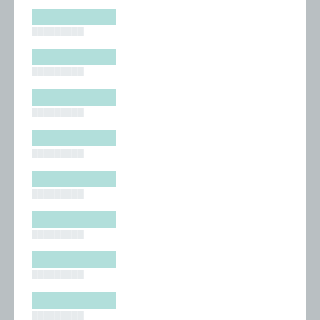
█████████
█████████
█████████
█████████
█████████
█████████
█████████
█████████
█████████
█████████
█████████
█████████
█████████
█████████
█████████
█████████