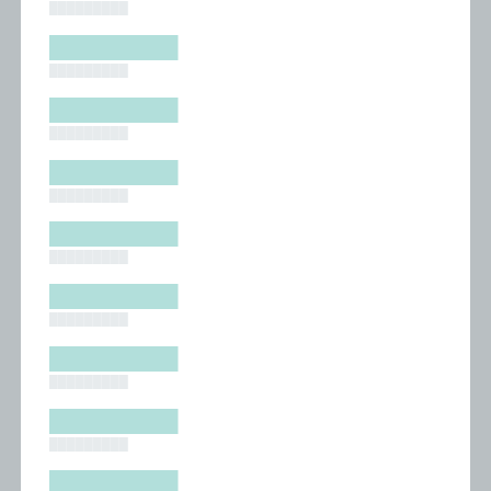
█████████
█████████
█████████
█████████
█████████
█████████
█████████
█████████
█████████
█████████
█████████
█████████
█████████
█████████
█████████
█████████