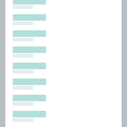
█████████
█████████
█████████
█████████
█████████
█████████
█████████
█████████
█████████
█████████
█████████
█████████
█████████
█████████
█████████
█████████