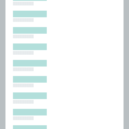
█████████
█████████
█████████
█████████
█████████
█████████
█████████
█████████
█████████
█████████
█████████
█████████
█████████
█████████
█████████
█████████