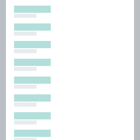
█████████
█████████
█████████
█████████
█████████
█████████
█████████
█████████
█████████
█████████
█████████
█████████
█████████
█████████
█████████
█████████