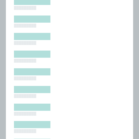
█████████
█████████
█████████
█████████
█████████
█████████
█████████
█████████
█████████
█████████
█████████
█████████
█████████
█████████
█████████
█████████