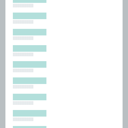
█████████
█████████
█████████
█████████
█████████
█████████
█████████
█████████
█████████
█████████
█████████
█████████
█████████
█████████
█████████