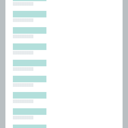
█████████
█████████
█████████
█████████
█████████
█████████
█████████
█████████
█████████
█████████
█████████
█████████
█████████
█████████
█████████
█████████