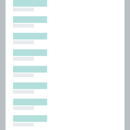
█████████
█████████
█████████
█████████
█████████
█████████
█████████
█████████
█████████
█████████
█████████
█████████
█████████
█████████
█████████
█████████