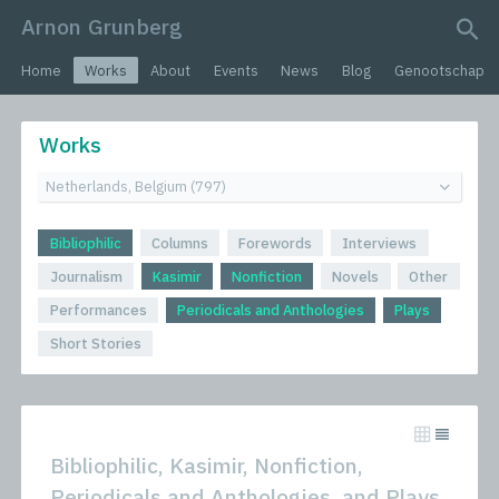
Arnon Grunberg
search query
Home
Works
About
Events
News
Blog
Genootschap
Works
Bibliophilic
Columns
Forewords
Interviews
Journalism
Kasimir
Nonfiction
Novels
Other
Performances
Periodicals and Anthologies
Plays
Short Stories
Bibliophilic, Kasimir, Nonfiction,
Periodicals and Anthologies, and Plays