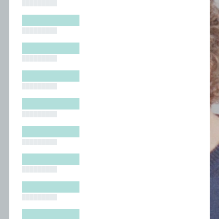
█████████
█████████
█████████
█████████
█████████
█████████
█████████
█████████
█████████
█████████
█████████
█████████
█████████
█████████
█████████
█████████