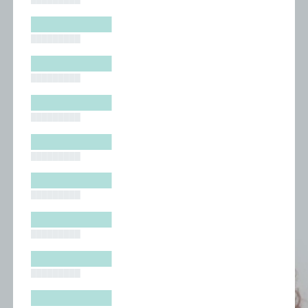
█████████
█████████
█████████
█████████
█████████
█████████
█████████
█████████
█████████
█████████
█████████
█████████
█████████
█████████
█████████