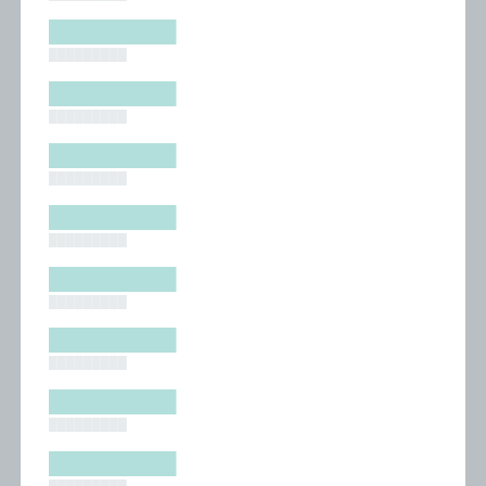
█████████
█████████
█████████
█████████
█████████
█████████
█████████
█████████
█████████
█████████
█████████
█████████
█████████
█████████
█████████
█████████