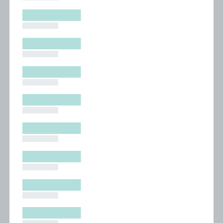
█████████
█████████
█████████
█████████
█████████
█████████
█████████
█████████
█████████
█████████
█████████
█████████
█████████
█████████
█████████