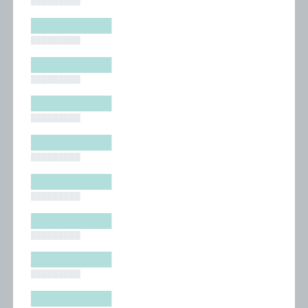
█████████
█████████
█████████
█████████
█████████
█████████
█████████
█████████
█████████
█████████
█████████
█████████
█████████
█████████
█████████
█████████