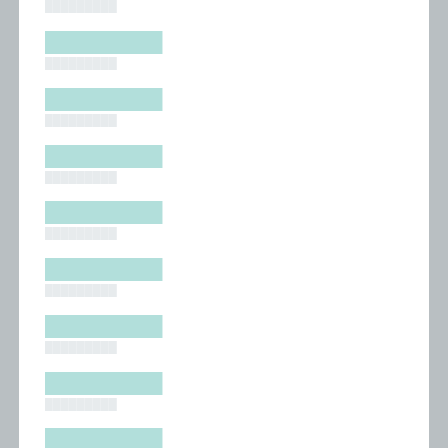
█████████
█████████
█████████
█████████
█████████
█████████
█████████
█████████
█████████
█████████
█████████
█████████
█████████
█████████
█████████
█████████