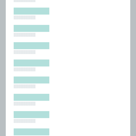
█████████
█████████
█████████
█████████
█████████
█████████
█████████
█████████
█████████
█████████
█████████
█████████
█████████
█████████
█████████
█████████