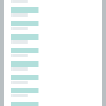
█████████
█████████
█████████
█████████
█████████
█████████
█████████
█████████
█████████
█████████
█████████
█████████
█████████
█████████
█████████
█████████