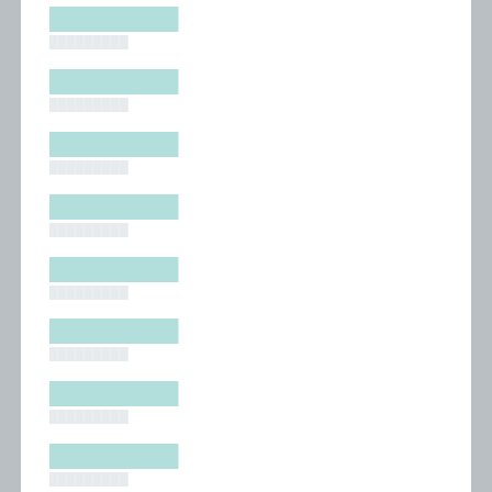
█████████
█████████
█████████
█████████
█████████
█████████
█████████
█████████
█████████
█████████
█████████
█████████
█████████
█████████
█████████
█████████