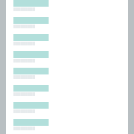
█████████
█████████
█████████
█████████
█████████
█████████
█████████
█████████
█████████
█████████
█████████
█████████
█████████
█████████
█████████
█████████