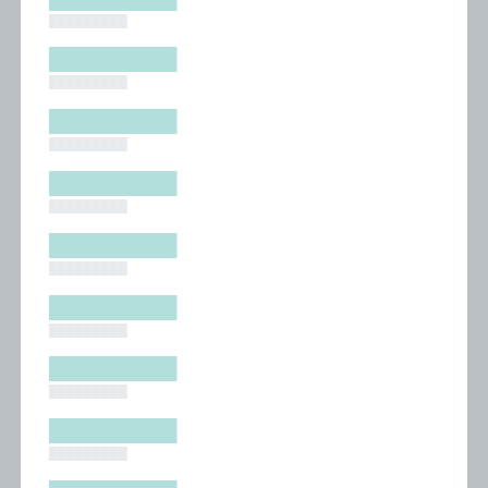
█████████
█████████
█████████
█████████
█████████
█████████
█████████
█████████
█████████
█████████
█████████
█████████
█████████
█████████
█████████