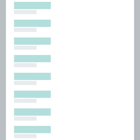
█████████
█████████
█████████
█████████
█████████
█████████
█████████
█████████
█████████
█████████
█████████
█████████
█████████
█████████
█████████
█████████