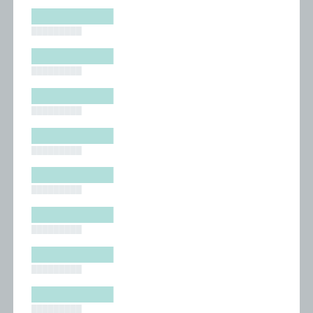
█████████
█████████
█████████
█████████
█████████
█████████
█████████
█████████
█████████
█████████
█████████
█████████
█████████
█████████
█████████
█████████