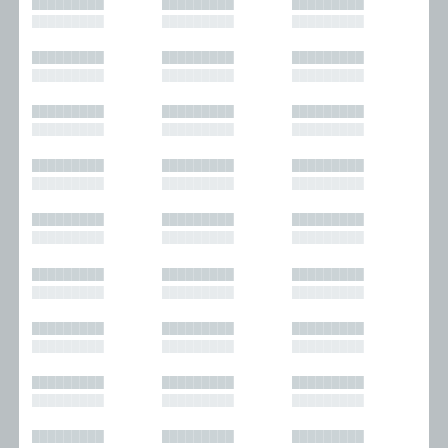
█████████
█████████
█████████
█████████
█████████
█████████
█████████
█████████
█████████
█████████
█████████
█████████
█████████
█████████
█████████
█████████
█████████
█████████
█████████
█████████
█████████
█████████
█████████
█████████
█████████
█████████
█████████
█████████
█████████
█████████
█████████
█████████
█████████
█████████
█████████
█████████
█████████
█████████
█████████
█████████
█████████
█████████
█████████
█████████
█████████
█████████
█████████
█████████
█████████
█████████
█████████