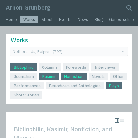
Arnon Grunberg
search query
Home
Works
About
Events
News
Blog
Genootschap
Works
Bibliophilic
Columns
Forewords
Interviews
Journalism
Kasimir
Nonfiction
Novels
Other
Performances
Periodicals and Anthologies
Plays
Short Stories
Bibliophilic, Kasimir, Nonfiction, and
Plays