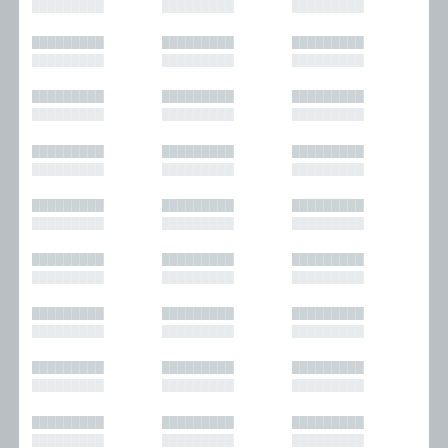
█████████
█████████
█████████
█████████
█████████
█████████
█████████
█████████
█████████
█████████
█████████
█████████
█████████
█████████
█████████
█████████
█████████
█████████
█████████
█████████
█████████
█████████
█████████
█████████
█████████
█████████
█████████
█████████
█████████
█████████
█████████
█████████
█████████
█████████
█████████
█████████
█████████
█████████
█████████
█████████
█████████
█████████
█████████
█████████
█████████
█████████
█████████
█████████
█████████
█████████
█████████