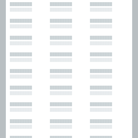
█████████
█████████
█████████
█████████
█████████
█████████
█████████
█████████
█████████
█████████
█████████
█████████
█████████
█████████
█████████
█████████
█████████
█████████
█████████
█████████
█████████
█████████
█████████
█████████
█████████
█████████
█████████
█████████
█████████
█████████
█████████
█████████
█████████
█████████
█████████
█████████
█████████
█████████
█████████
█████████
█████████
█████████
█████████
█████████
█████████
█████████
█████████
█████████
█████████
█████████
█████████