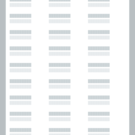
█████████
█████████
█████████
█████████
█████████
█████████
█████████
█████████
█████████
█████████
█████████
█████████
█████████
█████████
█████████
█████████
█████████
█████████
█████████
█████████
█████████
█████████
█████████
█████████
█████████
█████████
█████████
█████████
█████████
█████████
█████████
█████████
█████████
█████████
█████████
█████████
█████████
█████████
█████████
█████████
█████████
█████████
█████████
█████████
█████████
█████████
█████████
█████████