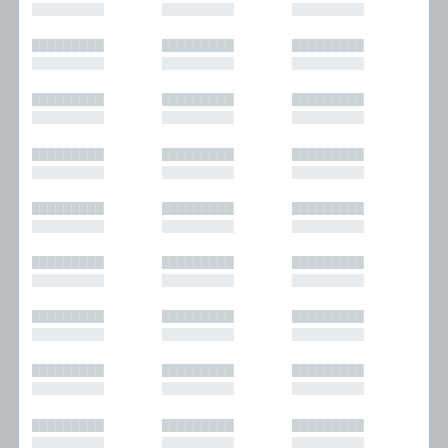
█████████
█████████
█████████
█████████
█████████
█████████
█████████
█████████
█████████
█████████
█████████
█████████
█████████
█████████
█████████
█████████
█████████
█████████
█████████
█████████
█████████
█████████
█████████
█████████
█████████
█████████
█████████
█████████
█████████
█████████
█████████
█████████
█████████
█████████
█████████
█████████
█████████
█████████
█████████
█████████
█████████
█████████
█████████
█████████
█████████
█████████
█████████
█████████
█████████
█████████
█████████