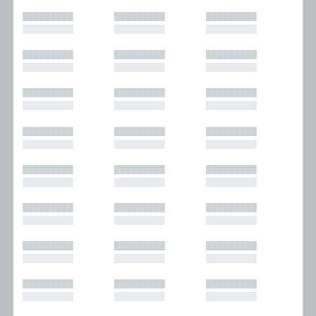
█████████
█████████
█████████
█████████
█████████
█████████
█████████
█████████
█████████
█████████
█████████
█████████
█████████
█████████
█████████
█████████
█████████
█████████
█████████
█████████
█████████
█████████
█████████
█████████
█████████
█████████
█████████
█████████
█████████
█████████
█████████
█████████
█████████
█████████
█████████
█████████
█████████
█████████
█████████
█████████
█████████
█████████
█████████
█████████
█████████
█████████
█████████
█████████