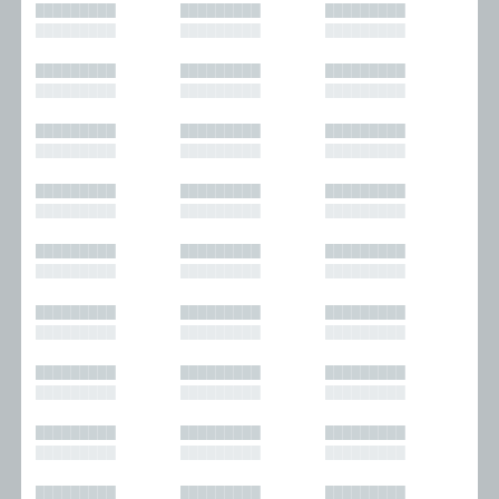
█████████
█████████
█████████
█████████
█████████
█████████
█████████
█████████
█████████
█████████
█████████
█████████
█████████
█████████
█████████
█████████
█████████
█████████
█████████
█████████
█████████
█████████
█████████
█████████
█████████
█████████
█████████
█████████
█████████
█████████
█████████
█████████
█████████
█████████
█████████
█████████
█████████
█████████
█████████
█████████
█████████
█████████
█████████
█████████
█████████
█████████
█████████
█████████
█████████
█████████
█████████