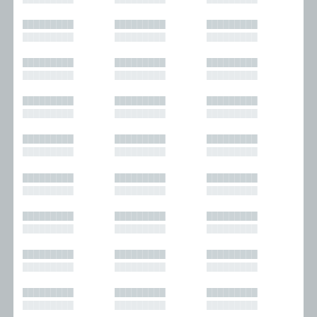
█████████
█████████
█████████
█████████
█████████
█████████
█████████
█████████
█████████
█████████
█████████
█████████
█████████
█████████
█████████
█████████
█████████
█████████
█████████
█████████
█████████
█████████
█████████
█████████
█████████
█████████
█████████
█████████
█████████
█████████
█████████
█████████
█████████
█████████
█████████
█████████
█████████
█████████
█████████
█████████
█████████
█████████
█████████
█████████
█████████
█████████
█████████
█████████