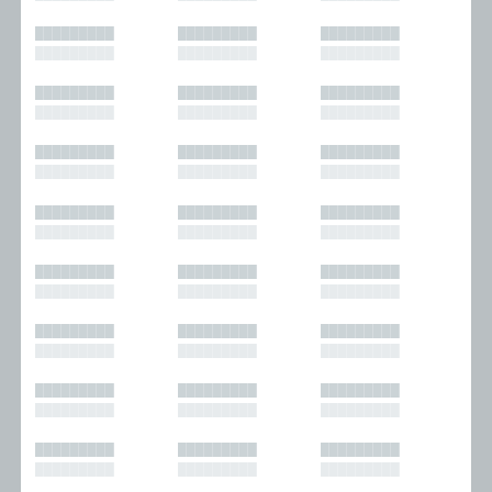
█████████
█████████
█████████
█████████
█████████
█████████
█████████
█████████
█████████
█████████
█████████
█████████
█████████
█████████
█████████
█████████
█████████
█████████
█████████
█████████
█████████
█████████
█████████
█████████
█████████
█████████
█████████
█████████
█████████
█████████
█████████
█████████
█████████
█████████
█████████
█████████
█████████
█████████
█████████
█████████
█████████
█████████
█████████
█████████
█████████
█████████
█████████
█████████