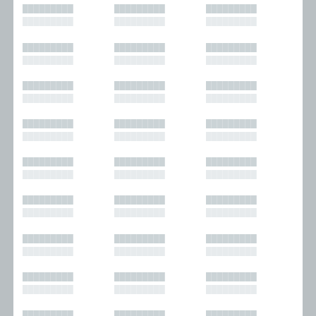
█████████
█████████
█████████
█████████
█████████
█████████
█████████
█████████
█████████
█████████
█████████
█████████
█████████
█████████
█████████
█████████
█████████
█████████
█████████
█████████
█████████
█████████
█████████
█████████
█████████
█████████
█████████
█████████
█████████
█████████
█████████
█████████
█████████
█████████
█████████
█████████
█████████
█████████
█████████
█████████
█████████
█████████
█████████
█████████
█████████
█████████
█████████
█████████
█████████
█████████
█████████