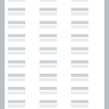
█████████
█████████
█████████
█████████
█████████
█████████
█████████
█████████
█████████
█████████
█████████
█████████
█████████
█████████
█████████
█████████
█████████
█████████
█████████
█████████
█████████
█████████
█████████
█████████
█████████
█████████
█████████
█████████
█████████
█████████
█████████
█████████
█████████
█████████
█████████
█████████
█████████
█████████
█████████
█████████
█████████
█████████
█████████
█████████
█████████
█████████
█████████
█████████
█████████
█████████
█████████