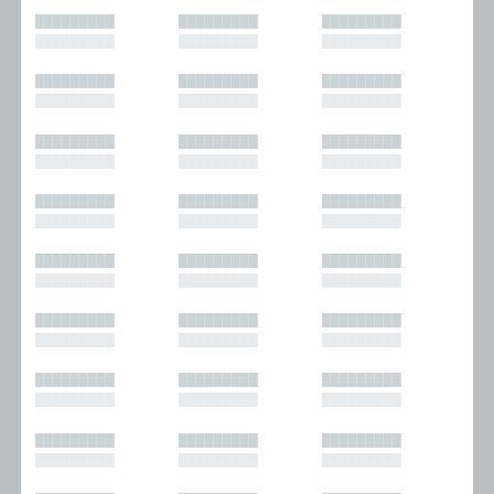
█████████
█████████
█████████
█████████
█████████
█████████
█████████
█████████
█████████
█████████
█████████
█████████
█████████
█████████
█████████
█████████
█████████
█████████
█████████
█████████
█████████
█████████
█████████
█████████
█████████
█████████
█████████
█████████
█████████
█████████
█████████
█████████
█████████
█████████
█████████
█████████
█████████
█████████
█████████
█████████
█████████
█████████
█████████
█████████
█████████
█████████
█████████
█████████