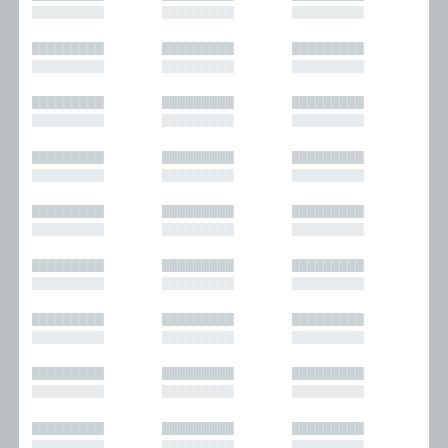
█████████
█████████
█████████
█████████
█████████
█████████
█████████
█████████
█████████
█████████
█████████
█████████
█████████
█████████
█████████
█████████
█████████
█████████
█████████
█████████
█████████
█████████
█████████
█████████
█████████
█████████
█████████
█████████
█████████
█████████
█████████
█████████
█████████
█████████
█████████
█████████
█████████
█████████
█████████
█████████
█████████
█████████
█████████
█████████
█████████
█████████
█████████
█████████
█████████
█████████
█████████