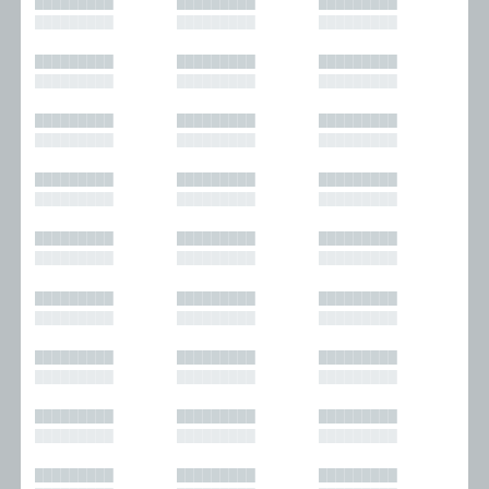
█████████
█████████
█████████
█████████
█████████
█████████
█████████
█████████
█████████
█████████
█████████
█████████
█████████
█████████
█████████
█████████
█████████
█████████
█████████
█████████
█████████
█████████
█████████
█████████
█████████
█████████
█████████
█████████
█████████
█████████
█████████
█████████
█████████
█████████
█████████
█████████
█████████
█████████
█████████
█████████
█████████
█████████
█████████
█████████
█████████
█████████
█████████
█████████
█████████
█████████
█████████