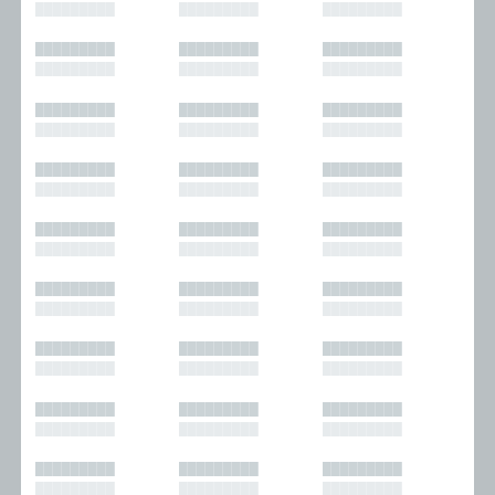
█████████
█████████
█████████
█████████
█████████
█████████
█████████
█████████
█████████
█████████
█████████
█████████
█████████
█████████
█████████
█████████
█████████
█████████
█████████
█████████
█████████
█████████
█████████
█████████
█████████
█████████
█████████
█████████
█████████
█████████
█████████
█████████
█████████
█████████
█████████
█████████
█████████
█████████
█████████
█████████
█████████
█████████
█████████
█████████
█████████
█████████
█████████
█████████
█████████
█████████
█████████