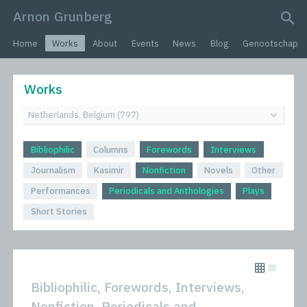
Arnon Grunberg
search query
Home
Works
About
Events
News
Blog
Genootschap
Works
Bibliophilic
Columns
Forewords
Interviews
Journalism
Kasimir
Nonfiction
Novels
Other
Performances
Periodicals and Anthologies
Plays
Short Stories
Bibliophilic, Forewords, Interviews,
Nonfiction, Periodicals and