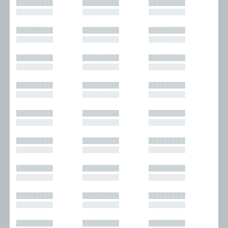
█████████
█████████
█████████
█████████
█████████
█████████
█████████
█████████
█████████
█████████
█████████
█████████
█████████
█████████
█████████
█████████
█████████
█████████
█████████
█████████
█████████
█████████
█████████
█████████
█████████
█████████
█████████
█████████
█████████
█████████
█████████
█████████
█████████
█████████
█████████
█████████
█████████
█████████
█████████
█████████
█████████
█████████
█████████
█████████
█████████
█████████
█████████
█████████
█████████
█████████
█████████