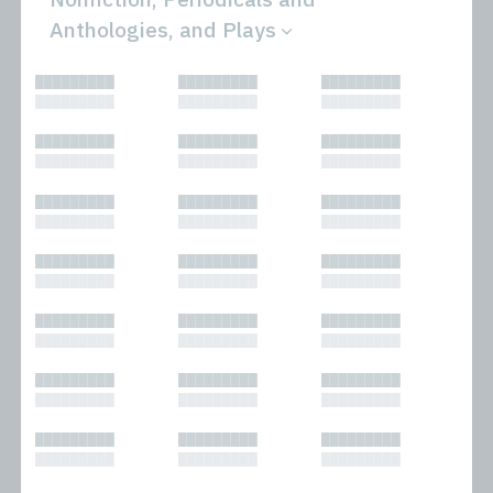
Anthologies, and Plays
All
Novels
█████████
█████████
█████████
Bibliophilic
Other
█████████
█████████
█████████
Columns
Performances
Forewords
Periodicals and
█████████
█████████
█████████
Interviews
Anthologies
█████████
█████████
█████████
Journalism
Plays
Kasimir
Short Stories
█████████
█████████
█████████
Nonfiction
█████████
█████████
█████████
█████████
█████████
█████████
█████████
█████████
█████████
█████████
█████████
█████████
█████████
█████████
█████████
█████████
█████████
█████████
█████████
█████████
█████████
█████████
█████████
█████████
█████████
█████████
█████████