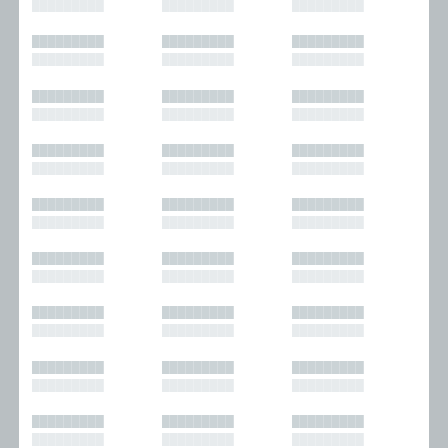
█████████
█████████
█████████
█████████
█████████
█████████
█████████
█████████
█████████
█████████
█████████
█████████
█████████
█████████
█████████
█████████
█████████
█████████
█████████
█████████
█████████
█████████
█████████
█████████
█████████
█████████
█████████
█████████
█████████
█████████
█████████
█████████
█████████
█████████
█████████
█████████
█████████
█████████
█████████
█████████
█████████
█████████
█████████
█████████
█████████
█████████
█████████
█████████
█████████
█████████
█████████