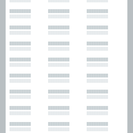
█████████
█████████
█████████
█████████
█████████
█████████
█████████
█████████
█████████
█████████
█████████
█████████
█████████
█████████
█████████
█████████
█████████
█████████
█████████
█████████
█████████
█████████
█████████
█████████
█████████
█████████
█████████
█████████
█████████
█████████
█████████
█████████
█████████
█████████
█████████
█████████
█████████
█████████
█████████
█████████
█████████
█████████
█████████
█████████
█████████
█████████
█████████
█████████
█████████
█████████
█████████