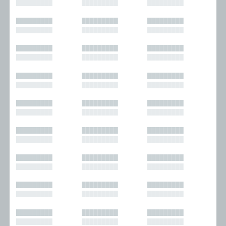
█████████
█████████
█████████
█████████
█████████
█████████
█████████
█████████
█████████
█████████
█████████
█████████
█████████
█████████
█████████
█████████
█████████
█████████
█████████
█████████
█████████
█████████
█████████
█████████
█████████
█████████
█████████
█████████
█████████
█████████
█████████
█████████
█████████
█████████
█████████
█████████
█████████
█████████
█████████
█████████
█████████
█████████
█████████
█████████
█████████
█████████
█████████
█████████
█████████
█████████
█████████