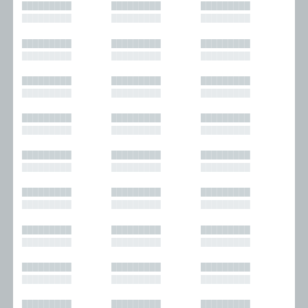
█████████
█████████
█████████
█████████
█████████
█████████
█████████
█████████
█████████
█████████
█████████
█████████
█████████
█████████
█████████
█████████
█████████
█████████
█████████
█████████
█████████
█████████
█████████
█████████
█████████
█████████
█████████
█████████
█████████
█████████
█████████
█████████
█████████
█████████
█████████
█████████
█████████
█████████
█████████
█████████
█████████
█████████
█████████
█████████
█████████
█████████
█████████
█████████
█████████
█████████
█████████