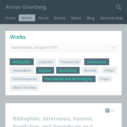
Arnon Grunberg
search query
Home
Works
About
Events
News
Blog
Genootschap
Works
Bibliophilic
Columns
Forewords
Interviews
Journalism
Kasimir
Nonfiction
Novels
Other
Performances
Periodicals and Anthologies
Plays
Short Stories
Bibliophilic, Interviews, Kasimir,
Nonfiction, and Periodicals and