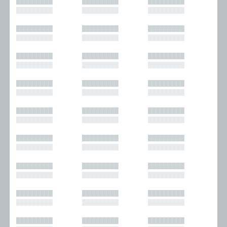
█████████
█████████
█████████
█████████
█████████
█████████
█████████
█████████
█████████
█████████
█████████
█████████
█████████
█████████
█████████
█████████
█████████
█████████
█████████
█████████
█████████
█████████
█████████
█████████
█████████
█████████
█████████
█████████
█████████
█████████
█████████
█████████
█████████
█████████
█████████
█████████
█████████
█████████
█████████
█████████
█████████
█████████
█████████
█████████
█████████
█████████
█████████
█████████
█████████
█████████
█████████