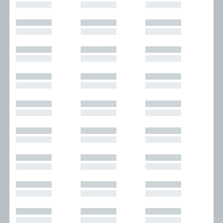
█████████
█████████
█████████
█████████
█████████
█████████
█████████
█████████
█████████
█████████
█████████
█████████
█████████
█████████
█████████
█████████
█████████
█████████
█████████
█████████
█████████
█████████
█████████
█████████
█████████
█████████
█████████
█████████
█████████
█████████
█████████
█████████
█████████
█████████
█████████
█████████
█████████
█████████
█████████
█████████
█████████
█████████
█████████
█████████
█████████
█████████
█████████
█████████
█████████
█████████
█████████