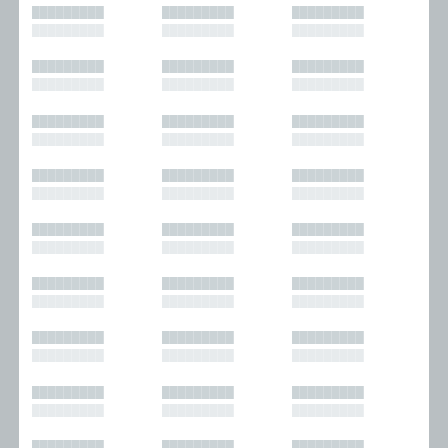
█████████
█████████
█████████
█████████
█████████
█████████
█████████
█████████
█████████
█████████
█████████
█████████
█████████
█████████
█████████
█████████
█████████
█████████
█████████
█████████
█████████
█████████
█████████
█████████
█████████
█████████
█████████
█████████
█████████
█████████
█████████
█████████
█████████
█████████
█████████
█████████
█████████
█████████
█████████
█████████
█████████
█████████
█████████
█████████
█████████
█████████
█████████
█████████
█████████
█████████
█████████