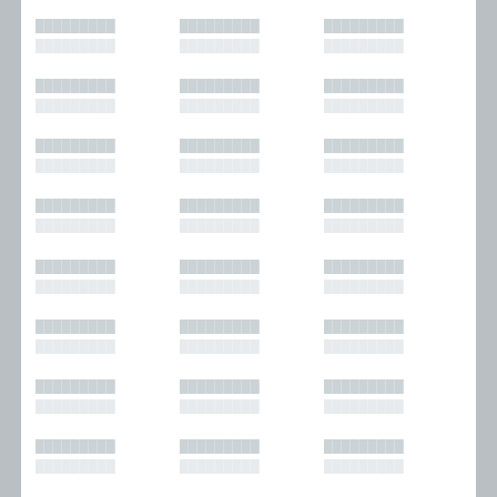
█████████
█████████
█████████
█████████
█████████
█████████
█████████
█████████
█████████
█████████
█████████
█████████
█████████
█████████
█████████
█████████
█████████
█████████
█████████
█████████
█████████
█████████
█████████
█████████
█████████
█████████
█████████
█████████
█████████
█████████
█████████
█████████
█████████
█████████
█████████
█████████
█████████
█████████
█████████
█████████
█████████
█████████
█████████
█████████
█████████
█████████
█████████
█████████