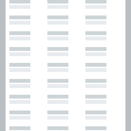
█████████
█████████
█████████
█████████
█████████
█████████
█████████
█████████
█████████
█████████
█████████
█████████
█████████
█████████
█████████
█████████
█████████
█████████
█████████
█████████
█████████
█████████
█████████
█████████
█████████
█████████
█████████
█████████
█████████
█████████
█████████
█████████
█████████
█████████
█████████
█████████
█████████
█████████
█████████
█████████
█████████
█████████
█████████
█████████
█████████
█████████
█████████
█████████
█████████
█████████
█████████