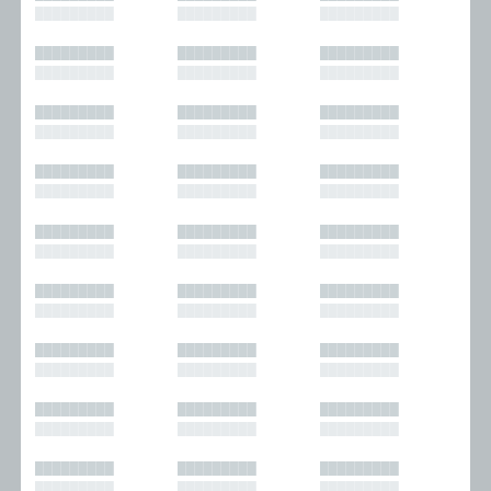
█████████
█████████
█████████
█████████
█████████
█████████
█████████
█████████
█████████
█████████
█████████
█████████
█████████
█████████
█████████
█████████
█████████
█████████
█████████
█████████
█████████
█████████
█████████
█████████
█████████
█████████
█████████
█████████
█████████
█████████
█████████
█████████
█████████
█████████
█████████
█████████
█████████
█████████
█████████
█████████
█████████
█████████
█████████
█████████
█████████
█████████
█████████
█████████
█████████
█████████
█████████