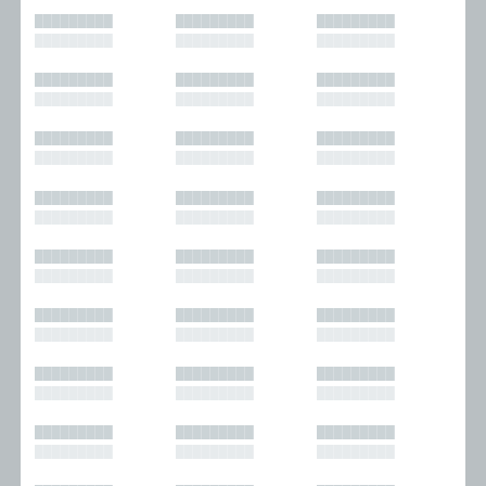
█████████
█████████
█████████
█████████
█████████
█████████
█████████
█████████
█████████
█████████
█████████
█████████
█████████
█████████
█████████
█████████
█████████
█████████
█████████
█████████
█████████
█████████
█████████
█████████
█████████
█████████
█████████
█████████
█████████
█████████
█████████
█████████
█████████
█████████
█████████
█████████
█████████
█████████
█████████
█████████
█████████
█████████
█████████
█████████
█████████
█████████
█████████
█████████