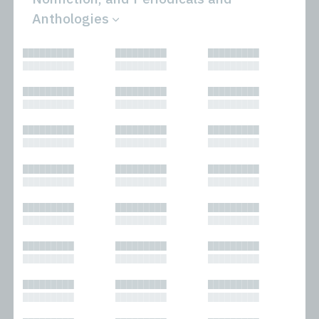
Anthologies
All
Novels
█████████
█████████
█████████
Bibliophilic
Other
█████████
█████████
█████████
Columns
Performances
Forewords
Periodicals and
█████████
█████████
█████████
Interviews
Anthologies
█████████
█████████
█████████
Journalism
Plays
Kasimir
Short Stories
█████████
█████████
█████████
Nonfiction
█████████
█████████
█████████
█████████
█████████
█████████
█████████
█████████
█████████
█████████
█████████
█████████
█████████
█████████
█████████
█████████
█████████
█████████
█████████
█████████
█████████
█████████
█████████
█████████
█████████
█████████
█████████