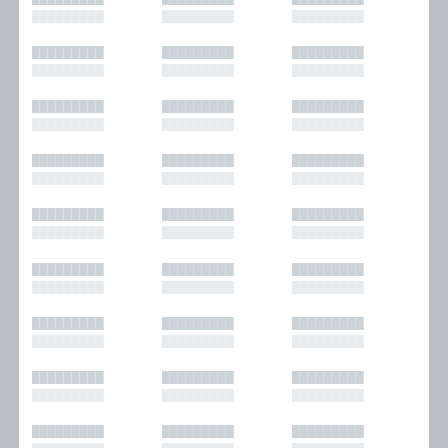
█████████
█████████
█████████
█████████
█████████
█████████
█████████
█████████
█████████
█████████
█████████
█████████
█████████
█████████
█████████
█████████
█████████
█████████
█████████
█████████
█████████
█████████
█████████
█████████
█████████
█████████
█████████
█████████
█████████
█████████
█████████
█████████
█████████
█████████
█████████
█████████
█████████
█████████
█████████
█████████
█████████
█████████
█████████
█████████
█████████
█████████
█████████
█████████