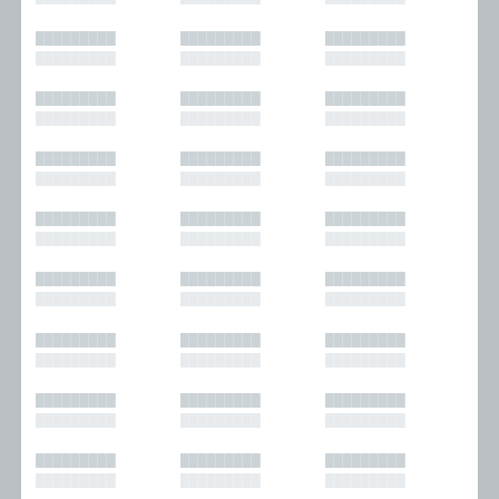
█████████
█████████
█████████
█████████
█████████
█████████
█████████
█████████
█████████
█████████
█████████
█████████
█████████
█████████
█████████
█████████
█████████
█████████
█████████
█████████
█████████
█████████
█████████
█████████
█████████
█████████
█████████
█████████
█████████
█████████
█████████
█████████
█████████
█████████
█████████
█████████
█████████
█████████
█████████
█████████
█████████
█████████
█████████
█████████
█████████
█████████
█████████
█████████