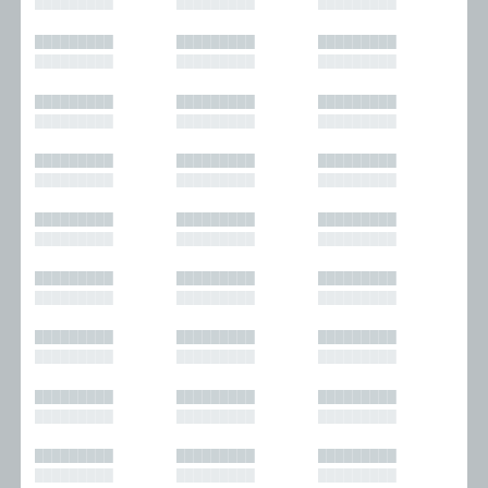
█████████
█████████
█████████
█████████
█████████
█████████
█████████
█████████
█████████
█████████
█████████
█████████
█████████
█████████
█████████
█████████
█████████
█████████
█████████
█████████
█████████
█████████
█████████
█████████
█████████
█████████
█████████
█████████
█████████
█████████
█████████
█████████
█████████
█████████
█████████
█████████
█████████
█████████
█████████
█████████
█████████
█████████
█████████
█████████
█████████
█████████
█████████
█████████
█████████
█████████
█████████