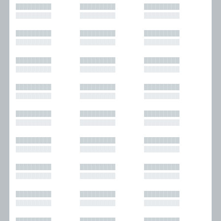
█████████
█████████
█████████
█████████
█████████
█████████
█████████
█████████
█████████
█████████
█████████
█████████
█████████
█████████
█████████
█████████
█████████
█████████
█████████
█████████
█████████
█████████
█████████
█████████
█████████
█████████
█████████
█████████
█████████
█████████
█████████
█████████
█████████
█████████
█████████
█████████
█████████
█████████
█████████
█████████
█████████
█████████
█████████
█████████
█████████
█████████
█████████
█████████
█████████
█████████
█████████