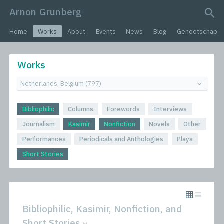
Arnon Grunberg
search query
Home
Works
About
Events
News
Blog
Genootschap
Works
Bibliophilic
Columns
Forewords
Interviews
Journalism
Kasimir
Nonfiction
Novels
Other
Performances
Periodicals and Anthologies
Plays
Short Stories
Bibliophilic, Kasimir, Nonfiction, and
Short Stories