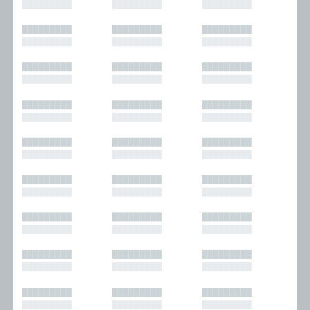
█████████
█████████
█████████
█████████
█████████
█████████
█████████
█████████
█████████
█████████
█████████
█████████
█████████
█████████
█████████
█████████
█████████
█████████
█████████
█████████
█████████
█████████
█████████
█████████
█████████
█████████
█████████
█████████
█████████
█████████
█████████
█████████
█████████
█████████
█████████
█████████
█████████
█████████
█████████
█████████
█████████
█████████
█████████
█████████
█████████
█████████
█████████
█████████
█████████
█████████
█████████