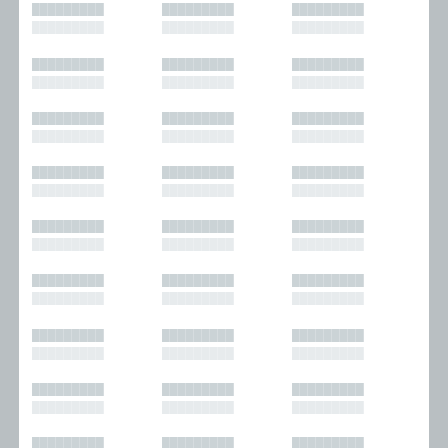
█████████
█████████
█████████
█████████
█████████
█████████
█████████
█████████
█████████
█████████
█████████
█████████
█████████
█████████
█████████
█████████
█████████
█████████
█████████
█████████
█████████
█████████
█████████
█████████
█████████
█████████
█████████
█████████
█████████
█████████
█████████
█████████
█████████
█████████
█████████
█████████
█████████
█████████
█████████
█████████
█████████
█████████
█████████
█████████
█████████
█████████
█████████
█████████
█████████
█████████
█████████