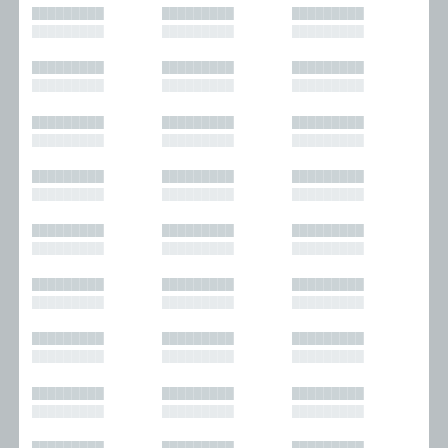
█████████
█████████
█████████
█████████
█████████
█████████
█████████
█████████
█████████
█████████
█████████
█████████
█████████
█████████
█████████
█████████
█████████
█████████
█████████
█████████
█████████
█████████
█████████
█████████
█████████
█████████
█████████
█████████
█████████
█████████
█████████
█████████
█████████
█████████
█████████
█████████
█████████
█████████
█████████
█████████
█████████
█████████
█████████
█████████
█████████
█████████
█████████
█████████
█████████
█████████
█████████