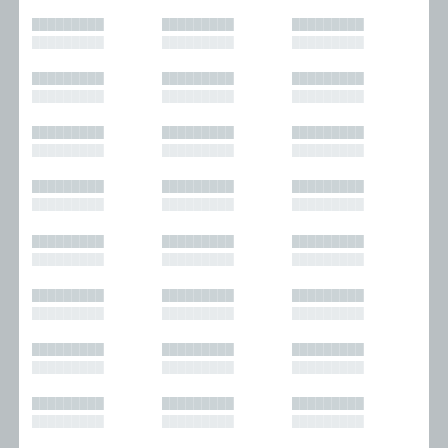
█████████
█████████
█████████
█████████
█████████
█████████
█████████
█████████
█████████
█████████
█████████
█████████
█████████
█████████
█████████
█████████
█████████
█████████
█████████
█████████
█████████
█████████
█████████
█████████
█████████
█████████
█████████
█████████
█████████
█████████
█████████
█████████
█████████
█████████
█████████
█████████
█████████
█████████
█████████
█████████
█████████
█████████
█████████
█████████
█████████
█████████
█████████
█████████