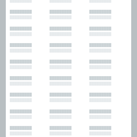
█████████
█████████
█████████
█████████
█████████
█████████
█████████
█████████
█████████
█████████
█████████
█████████
█████████
█████████
█████████
█████████
█████████
█████████
█████████
█████████
█████████
█████████
█████████
█████████
█████████
█████████
█████████
█████████
█████████
█████████
█████████
█████████
█████████
█████████
█████████
█████████
█████████
█████████
█████████
█████████
█████████
█████████
█████████
█████████
█████████
█████████
█████████
█████████
█████████
█████████
█████████