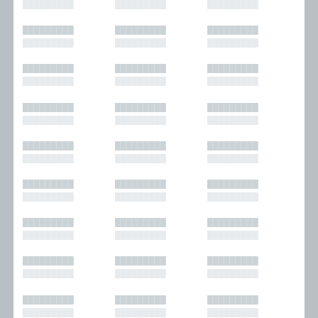
█████████
█████████
█████████
█████████
█████████
█████████
█████████
█████████
█████████
█████████
█████████
█████████
█████████
█████████
█████████
█████████
█████████
█████████
█████████
█████████
█████████
█████████
█████████
█████████
█████████
█████████
█████████
█████████
█████████
█████████
█████████
█████████
█████████
█████████
█████████
█████████
█████████
█████████
█████████
█████████
█████████
█████████
█████████
█████████
█████████
█████████
█████████
█████████
█████████
█████████
█████████