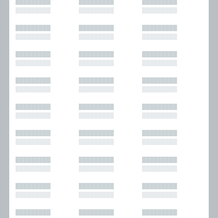
█████████
█████████
█████████
█████████
█████████
█████████
█████████
█████████
█████████
█████████
█████████
█████████
█████████
█████████
█████████
█████████
█████████
█████████
█████████
█████████
█████████
█████████
█████████
█████████
█████████
█████████
█████████
█████████
█████████
█████████
█████████
█████████
█████████
█████████
█████████
█████████
█████████
█████████
█████████
█████████
█████████
█████████
█████████
█████████
█████████
█████████
█████████
█████████
█████████
█████████
█████████