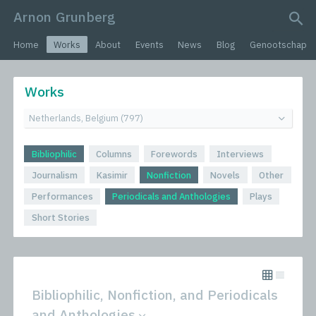
Arnon Grunberg
search query
Home
Works
About
Events
News
Blog
Genootschap
Works
Bibliophilic
Columns
Forewords
Interviews
Journalism
Kasimir
Nonfiction
Novels
Other
Performances
Periodicals and Anthologies
Plays
Short Stories
Bibliophilic, Nonfiction, and Periodicals
and Anthologies