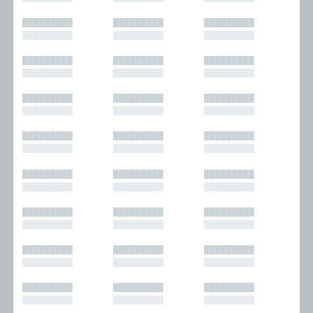
█████████
█████████
█████████
█████████
█████████
█████████
█████████
█████████
█████████
█████████
█████████
█████████
█████████
█████████
█████████
█████████
█████████
█████████
█████████
█████████
█████████
█████████
█████████
█████████
█████████
█████████
█████████
█████████
█████████
█████████
█████████
█████████
█████████
█████████
█████████
█████████
█████████
█████████
█████████
█████████
█████████
█████████
█████████
█████████
█████████
█████████
█████████
█████████