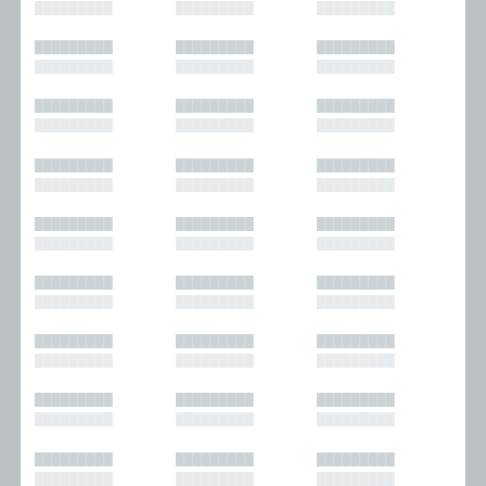
█████████
█████████
█████████
█████████
█████████
█████████
█████████
█████████
█████████
█████████
█████████
█████████
█████████
█████████
█████████
█████████
█████████
█████████
█████████
█████████
█████████
█████████
█████████
█████████
█████████
█████████
█████████
█████████
█████████
█████████
█████████
█████████
█████████
█████████
█████████
█████████
█████████
█████████
█████████
█████████
█████████
█████████
█████████
█████████
█████████
█████████
█████████
█████████
█████████
█████████
█████████