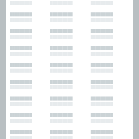
█████████
█████████
█████████
█████████
█████████
█████████
█████████
█████████
█████████
█████████
█████████
█████████
█████████
█████████
█████████
█████████
█████████
█████████
█████████
█████████
█████████
█████████
█████████
█████████
█████████
█████████
█████████
█████████
█████████
█████████
█████████
█████████
█████████
█████████
█████████
█████████
█████████
█████████
█████████
█████████
█████████
█████████
█████████
█████████
█████████
█████████
█████████
█████████
█████████
█████████
█████████