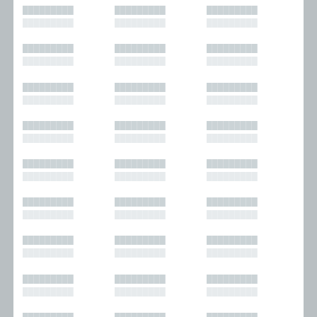
█████████
█████████
█████████
█████████
█████████
█████████
█████████
█████████
█████████
█████████
█████████
█████████
█████████
█████████
█████████
█████████
█████████
█████████
█████████
█████████
█████████
█████████
█████████
█████████
█████████
█████████
█████████
█████████
█████████
█████████
█████████
█████████
█████████
█████████
█████████
█████████
█████████
█████████
█████████
█████████
█████████
█████████
█████████
█████████
█████████
█████████
█████████
█████████
█████████
█████████
█████████