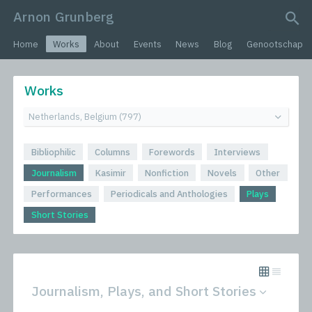
Arnon Grunberg
search query
Home
Works
About
Events
News
Blog
Genootschap
Works
Bibliophilic
Columns
Forewords
Interviews
Journalism
Kasimir
Nonfiction
Novels
Other
Performances
Periodicals and Anthologies
Plays
Short Stories
Journalism, Plays, and Short Stories