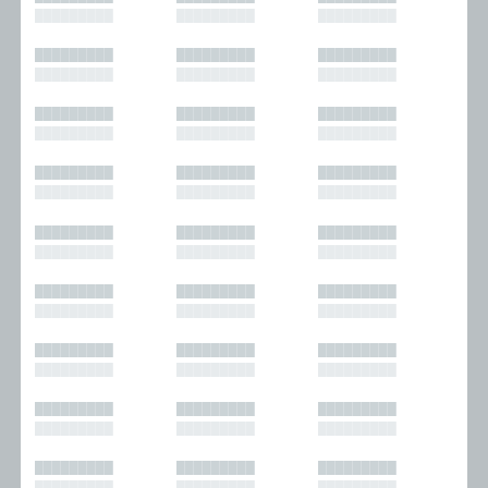
█████████
█████████
█████████
█████████
█████████
█████████
█████████
█████████
█████████
█████████
█████████
█████████
█████████
█████████
█████████
█████████
█████████
█████████
█████████
█████████
█████████
█████████
█████████
█████████
█████████
█████████
█████████
█████████
█████████
█████████
█████████
█████████
█████████
█████████
█████████
█████████
█████████
█████████
█████████
█████████
█████████
█████████
█████████
█████████
█████████
█████████
█████████
█████████
█████████
█████████
█████████