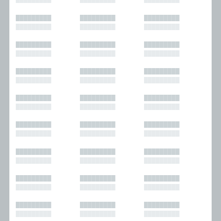
█████████
█████████
█████████
█████████
█████████
█████████
█████████
█████████
█████████
█████████
█████████
█████████
█████████
█████████
█████████
█████████
█████████
█████████
█████████
█████████
█████████
█████████
█████████
█████████
█████████
█████████
█████████
█████████
█████████
█████████
█████████
█████████
█████████
█████████
█████████
█████████
█████████
█████████
█████████
█████████
█████████
█████████
█████████
█████████
█████████
█████████
█████████
█████████