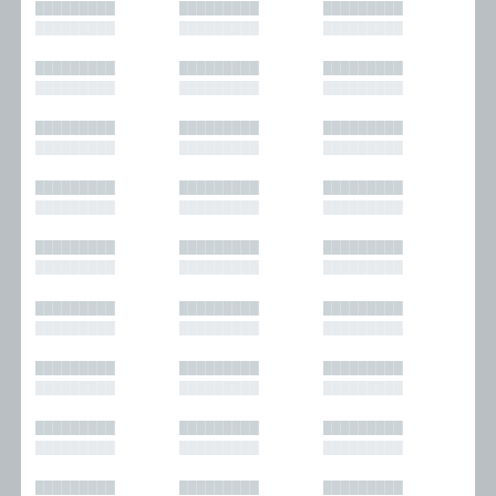
█████████
█████████
█████████
█████████
█████████
█████████
█████████
█████████
█████████
█████████
█████████
█████████
█████████
█████████
█████████
█████████
█████████
█████████
█████████
█████████
█████████
█████████
█████████
█████████
█████████
█████████
█████████
█████████
█████████
█████████
█████████
█████████
█████████
█████████
█████████
█████████
█████████
█████████
█████████
█████████
█████████
█████████
█████████
█████████
█████████
█████████
█████████
█████████
█████████
█████████
█████████