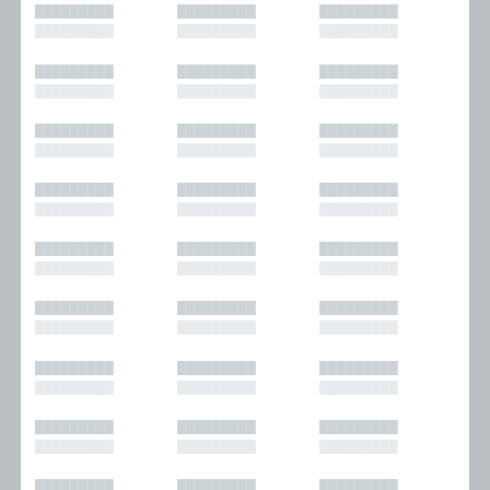
█████████
█████████
█████████
█████████
█████████
█████████
█████████
█████████
█████████
█████████
█████████
█████████
█████████
█████████
█████████
█████████
█████████
█████████
█████████
█████████
█████████
█████████
█████████
█████████
█████████
█████████
█████████
█████████
█████████
█████████
█████████
█████████
█████████
█████████
█████████
█████████
█████████
█████████
█████████
█████████
█████████
█████████
█████████
█████████
█████████
█████████
█████████
█████████
█████████
█████████
█████████