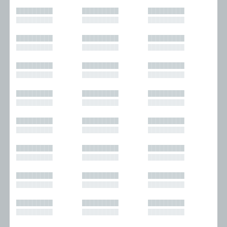
█████████
█████████
█████████
█████████
█████████
█████████
█████████
█████████
█████████
█████████
█████████
█████████
█████████
█████████
█████████
█████████
█████████
█████████
█████████
█████████
█████████
█████████
█████████
█████████
█████████
█████████
█████████
█████████
█████████
█████████
█████████
█████████
█████████
█████████
█████████
█████████
█████████
█████████
█████████
█████████
█████████
█████████
█████████
█████████
█████████
█████████
█████████
█████████