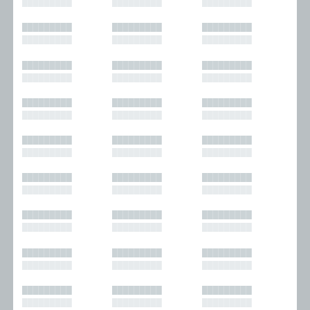
█████████
█████████
█████████
█████████
█████████
█████████
█████████
█████████
█████████
█████████
█████████
█████████
█████████
█████████
█████████
█████████
█████████
█████████
█████████
█████████
█████████
█████████
█████████
█████████
█████████
█████████
█████████
█████████
█████████
█████████
█████████
█████████
█████████
█████████
█████████
█████████
█████████
█████████
█████████
█████████
█████████
█████████
█████████
█████████
█████████
█████████
█████████
█████████
█████████
█████████
█████████