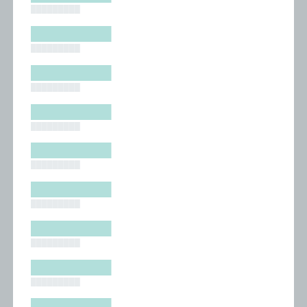
█████████
█████████
█████████
█████████
█████████
█████████
█████████
█████████
█████████
█████████
█████████
█████████
█████████
█████████
█████████
█████████