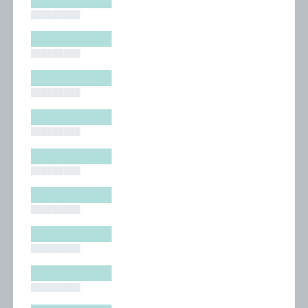
█████████
█████████
█████████
█████████
█████████
█████████
█████████
█████████
█████████
█████████
█████████
█████████
█████████
█████████
█████████