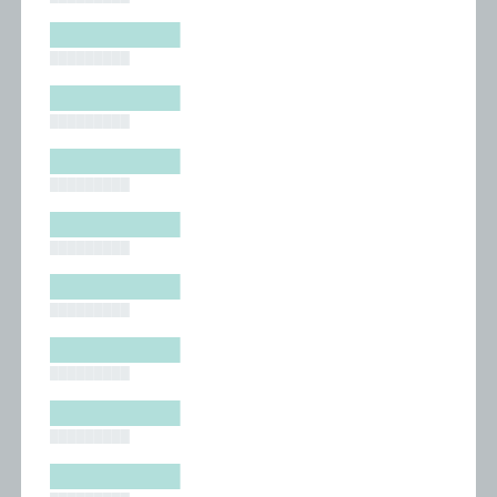
█████████
█████████
█████████
█████████
█████████
█████████
█████████
█████████
█████████
█████████
█████████
█████████
█████████
█████████
█████████