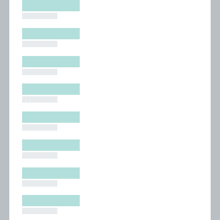
█████████
█████████
█████████
█████████
█████████
█████████
█████████
█████████
█████████
█████████
█████████
█████████
█████████
█████████
█████████
█████████