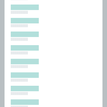
█████████
█████████
█████████
█████████
█████████
█████████
█████████
█████████
█████████
█████████
█████████
█████████
█████████
█████████
█████████