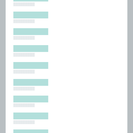
█████████
█████████
█████████
█████████
█████████
█████████
█████████
█████████
█████████
█████████
█████████
█████████
█████████
█████████
█████████
█████████