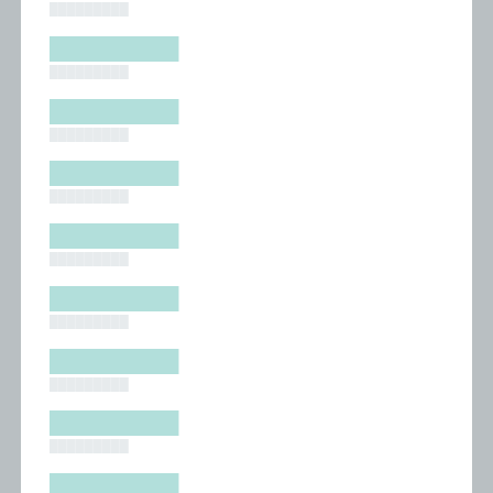
█████████
█████████
█████████
█████████
█████████
█████████
█████████
█████████
█████████
█████████
█████████
█████████
█████████
█████████
█████████
█████████