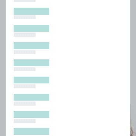
█████████
█████████
█████████
█████████
█████████
█████████
█████████
█████████
█████████
█████████
█████████
█████████
█████████
█████████
█████████
█████████