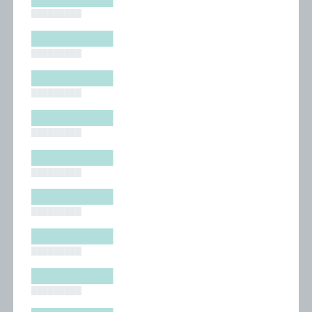
█████████
█████████
█████████
█████████
█████████
█████████
█████████
█████████
█████████
█████████
█████████
█████████
█████████
█████████
█████████