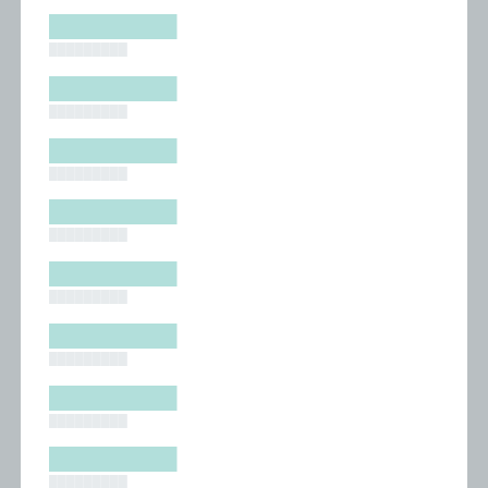
█████████
█████████
█████████
█████████
█████████
█████████
█████████
█████████
█████████
█████████
█████████
█████████
█████████
█████████
█████████
█████████