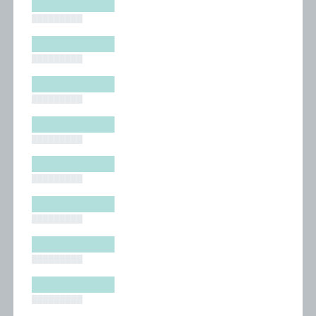
█████████
█████████
█████████
█████████
█████████
█████████
█████████
█████████
█████████
█████████
█████████
█████████
█████████
█████████
█████████
█████████