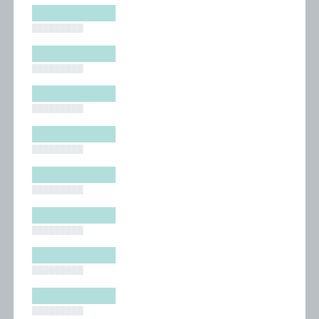
█████████
█████████
█████████
█████████
█████████
█████████
█████████
█████████
█████████
█████████
█████████
█████████
█████████
█████████
█████████
█████████