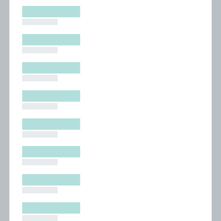
█████████
█████████
█████████
█████████
█████████
█████████
█████████
█████████
█████████
█████████
█████████
█████████
█████████
█████████
█████████
█████████