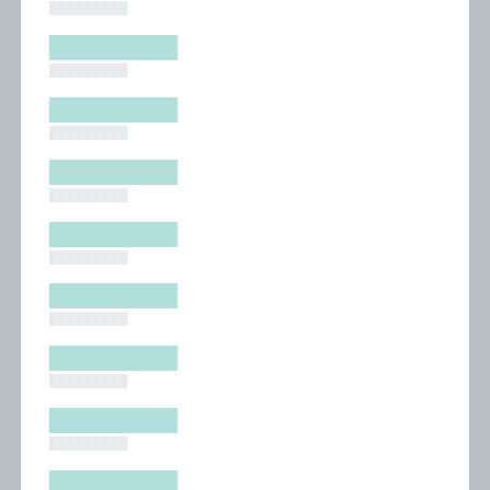
█████████
█████████
█████████
█████████
█████████
█████████
█████████
█████████
█████████
█████████
█████████
█████████
█████████
█████████
█████████
█████████