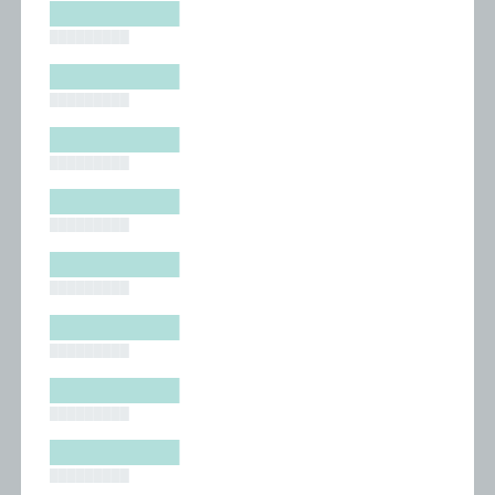
█████████
█████████
█████████
█████████
█████████
█████████
█████████
█████████
█████████
█████████
█████████
█████████
█████████
█████████
█████████
█████████