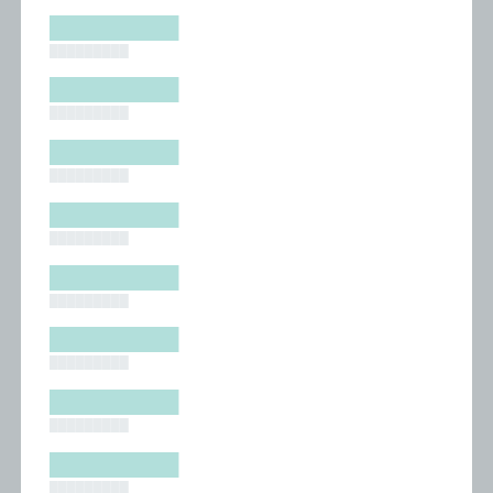
█████████
█████████
█████████
█████████
█████████
█████████
█████████
█████████
█████████
█████████
█████████
█████████
█████████
█████████
█████████
█████████