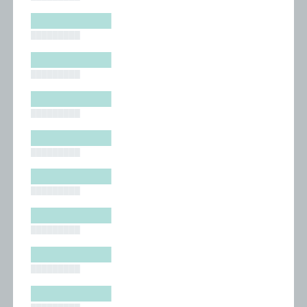
█████████
█████████
█████████
█████████
█████████
█████████
█████████
█████████
█████████
█████████
█████████
█████████
█████████
█████████
█████████