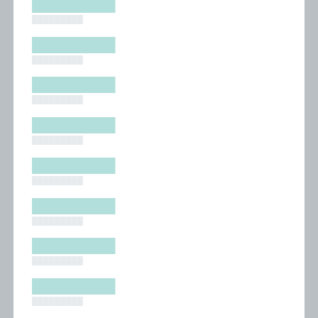
█████████
█████████
█████████
█████████
█████████
█████████
█████████
█████████
█████████
█████████
█████████
█████████
█████████
█████████
█████████
█████████