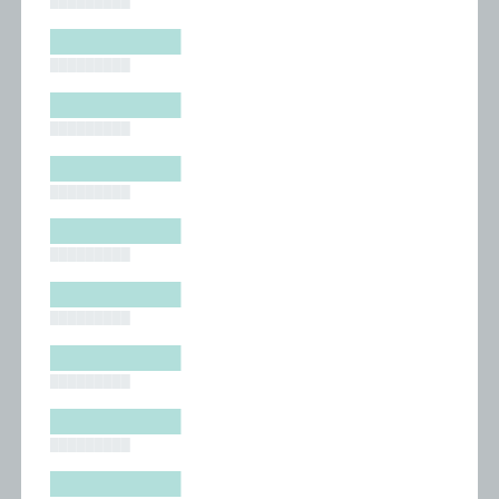
█████████
█████████
█████████
█████████
█████████
█████████
█████████
█████████
█████████
█████████
█████████
█████████
█████████
█████████
█████████
█████████