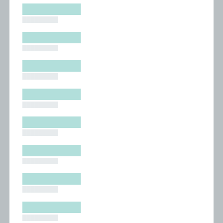
█████████
█████████
█████████
█████████
█████████
█████████
█████████
█████████
█████████
█████████
█████████
█████████
█████████
█████████
█████████
█████████