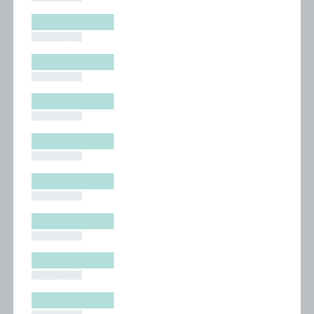
█████████
█████████
█████████
█████████
█████████
█████████
█████████
█████████
█████████
█████████
█████████
█████████
█████████
█████████
█████████