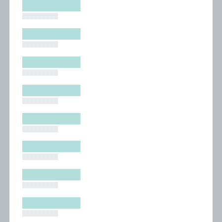
█████████
█████████
█████████
█████████
█████████
█████████
█████████
█████████
█████████
█████████
█████████
█████████
█████████
█████████
█████████
█████████