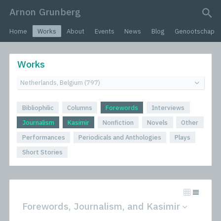
Arnon Grunberg
search query
Home
Works
About
Events
News
Blog
Genootschap
Works
Bibliophilic
Columns
Forewords
Interviews
Journalism
Kasimir
Nonfiction
Novels
Other
Performances
Periodicals and Anthologies
Plays
Short Stories
Forewords, Journalism, and Kasimir