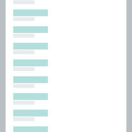
█████████
█████████
█████████
█████████
█████████
█████████
█████████
█████████
█████████
█████████
█████████
█████████
█████████
█████████
█████████
█████████