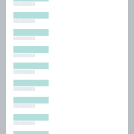
█████████
█████████
█████████
█████████
█████████
█████████
█████████
█████████
█████████
█████████
█████████
█████████
█████████
█████████
█████████
█████████