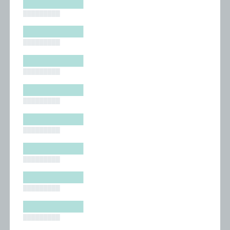
█████████
█████████
█████████
█████████
█████████
█████████
█████████
█████████
█████████
█████████
█████████
█████████
█████████
█████████
█████████
█████████