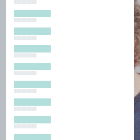
█████████
█████████
█████████
█████████
█████████
█████████
█████████
█████████
█████████
█████████
█████████
█████████
█████████
█████████
█████████
█████████