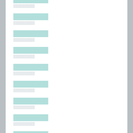
█████████
█████████
█████████
█████████
█████████
█████████
█████████
█████████
█████████
█████████
█████████
█████████
█████████
█████████
█████████