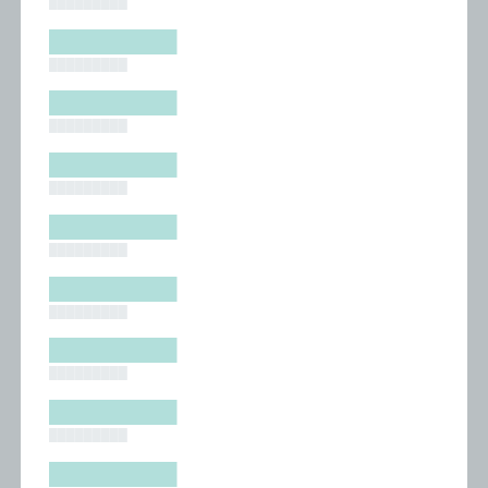
█████████
█████████
█████████
█████████
█████████
█████████
█████████
█████████
█████████
█████████
█████████
█████████
█████████
█████████
█████████
█████████