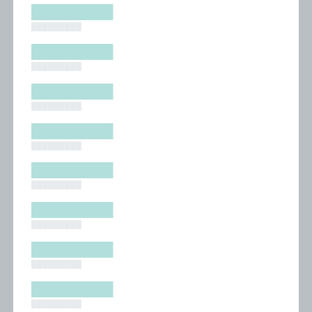
█████████
█████████
█████████
█████████
█████████
█████████
█████████
█████████
█████████
█████████
█████████
█████████
█████████
█████████
█████████
█████████