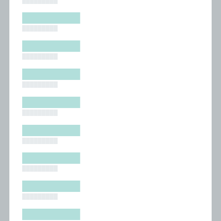
█████████
█████████
█████████
█████████
█████████
█████████
█████████
█████████
█████████
█████████
█████████
█████████
█████████
█████████
█████████
█████████