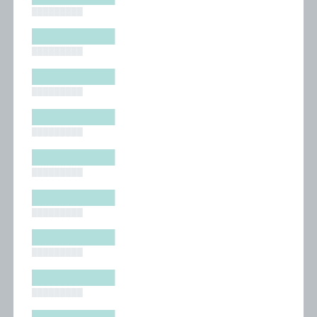
█████████
█████████
█████████
█████████
█████████
█████████
█████████
█████████
█████████
█████████
█████████
█████████
█████████
█████████
█████████
█████████