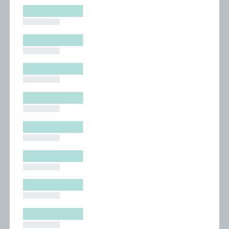
█████████
█████████
█████████
█████████
█████████
█████████
█████████
█████████
█████████
█████████
█████████
█████████
█████████
█████████
█████████
█████████