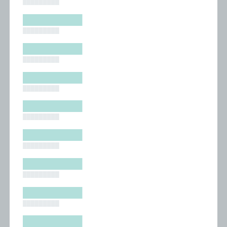
█████████
█████████
█████████
█████████
█████████
█████████
█████████
█████████
█████████
█████████
█████████
█████████
█████████
█████████
█████████
█████████