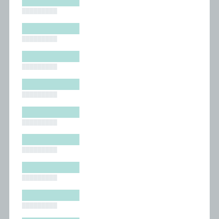
█████████
█████████
█████████
█████████
█████████
█████████
█████████
█████████
█████████
█████████
█████████
█████████
█████████
█████████
█████████