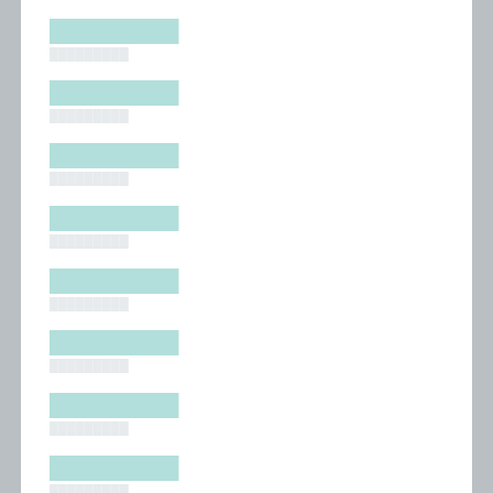
█████████
█████████
█████████
█████████
█████████
█████████
█████████
█████████
█████████
█████████
█████████
█████████
█████████
█████████
█████████
█████████