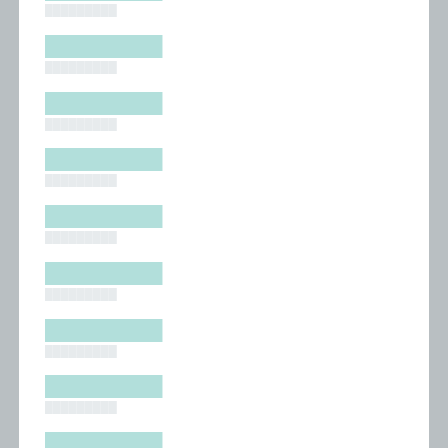
█████████
█████████
█████████
█████████
█████████
█████████
█████████
█████████
█████████
█████████
█████████
█████████
█████████
█████████
█████████
█████████