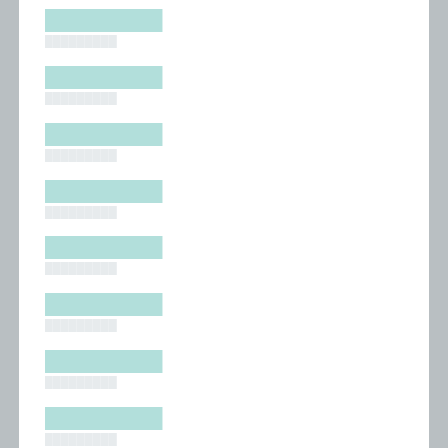
█████████
█████████
█████████
█████████
█████████
█████████
█████████
█████████
█████████
█████████
█████████
█████████
█████████
█████████
█████████
█████████