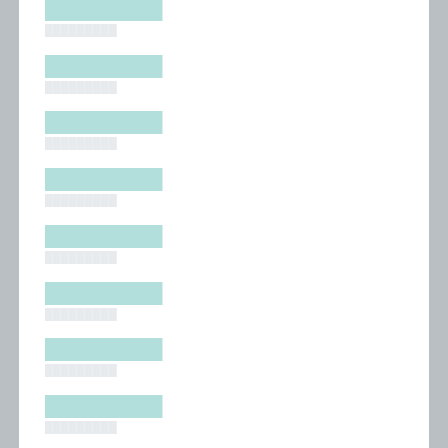
█████████
█████████
█████████
█████████
█████████
█████████
█████████
█████████
█████████
█████████
█████████
█████████
█████████
█████████
█████████
█████████