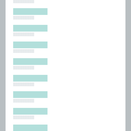
█████████
█████████
█████████
█████████
█████████
█████████
█████████
█████████
█████████
█████████
█████████
█████████
█████████
█████████
█████████
█████████