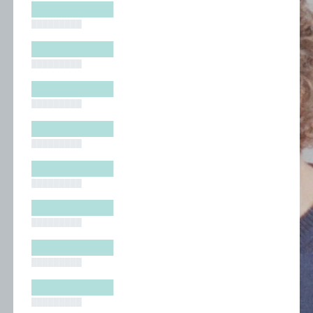
█████████
█████████
█████████
█████████
█████████
█████████
█████████
█████████
█████████
█████████
█████████
█████████
█████████
█████████
█████████
█████████