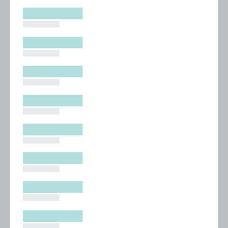
█████████
█████████
█████████
█████████
█████████
█████████
█████████
█████████
█████████
█████████
█████████
█████████
█████████
█████████
█████████
█████████