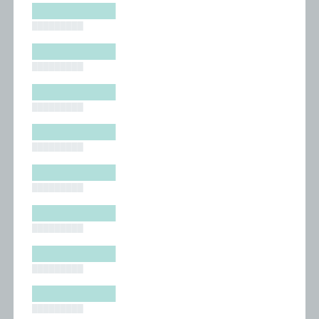
█████████
█████████
█████████
█████████
█████████
█████████
█████████
█████████
█████████
█████████
█████████
█████████
█████████
█████████
█████████
█████████