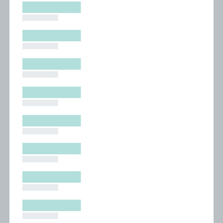
█████████
█████████
█████████
█████████
█████████
█████████
█████████
█████████
█████████
█████████
█████████
█████████
█████████
█████████
█████████
█████████