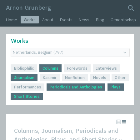
Arnon Grunberg
search query
Home
Works
About
Events
News
Blog
Genootschap
Works
Bibliophilic
Columns
Forewords
Interviews
Journalism
Kasimir
Nonfiction
Novels
Other
Performances
Periodicals and Anthologies
Plays
Short Stories
Columns, Journalism, Periodicals and
Anthologies, Plays, and Short Stories