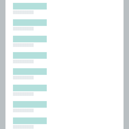
█████████
█████████
█████████
█████████
█████████
█████████
█████████
█████████
█████████
█████████
█████████
█████████
█████████
█████████
█████████
█████████