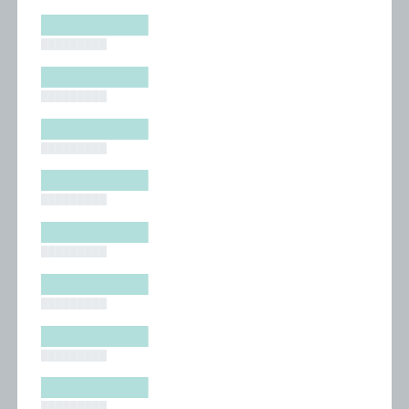
█████████
█████████
█████████
█████████
█████████
█████████
█████████
█████████
█████████
█████████
█████████
█████████
█████████
█████████
█████████
█████████