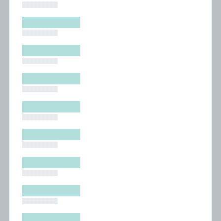
█████████
█████████
█████████
█████████
█████████
█████████
█████████
█████████
█████████
█████████
█████████
█████████
█████████
█████████
█████████
█████████