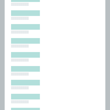
█████████
█████████
█████████
█████████
█████████
█████████
█████████
█████████
█████████
█████████
█████████
█████████
█████████
█████████
█████████