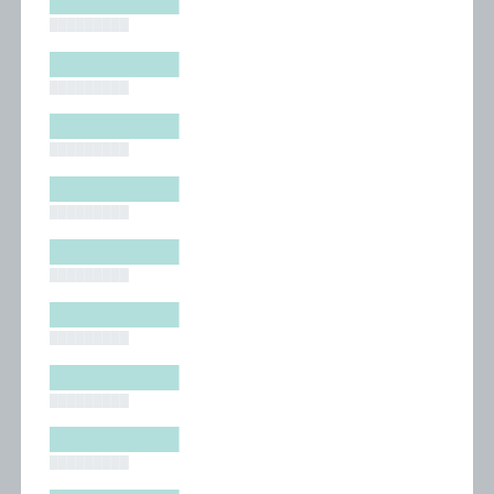
█████████
█████████
█████████
█████████
█████████
█████████
█████████
█████████
█████████
█████████
█████████
█████████
█████████
█████████
█████████