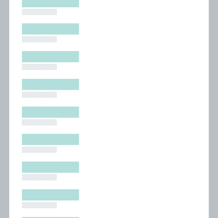
█████████
█████████
█████████
█████████
█████████
█████████
█████████
█████████
█████████
█████████
█████████
█████████
█████████
█████████
█████████
█████████