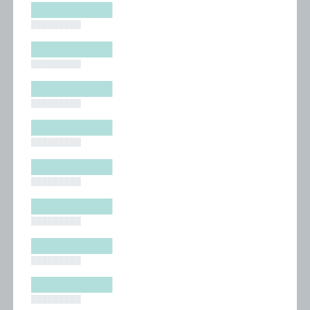
█████████
█████████
█████████
█████████
█████████
█████████
█████████
█████████
█████████
█████████
█████████
█████████
█████████
█████████
█████████
█████████