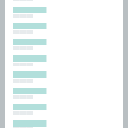
█████████
█████████
█████████
█████████
█████████
█████████
█████████
█████████
█████████
█████████
█████████
█████████
█████████
█████████
█████████