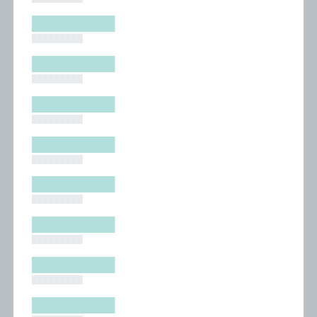
█████████
█████████
█████████
█████████
█████████
█████████
█████████
█████████
█████████
█████████
█████████
█████████
█████████
█████████
█████████