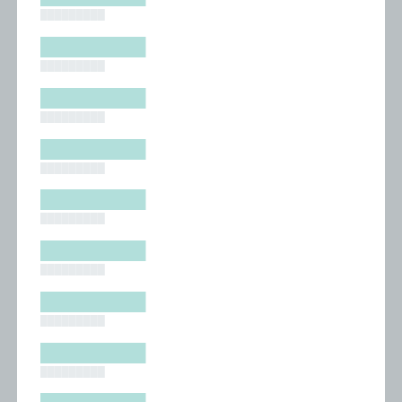
█████████
█████████
█████████
█████████
█████████
█████████
█████████
█████████
█████████
█████████
█████████
█████████
█████████
█████████
█████████
█████████