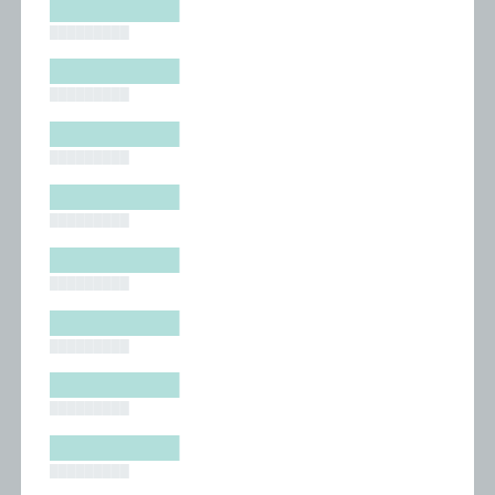
█████████
█████████
█████████
█████████
█████████
█████████
█████████
█████████
█████████
█████████
█████████
█████████
█████████
█████████
█████████
█████████