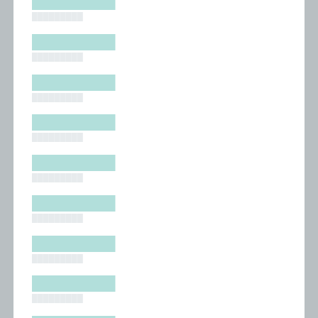
█████████
█████████
█████████
█████████
█████████
█████████
█████████
█████████
█████████
█████████
█████████
█████████
█████████
█████████
█████████
█████████