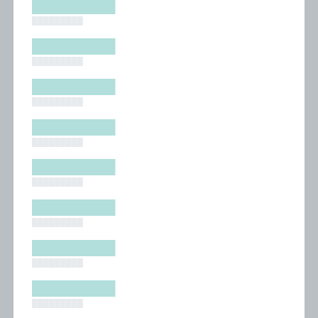
█████████
█████████
█████████
█████████
█████████
█████████
█████████
█████████
█████████
█████████
█████████
█████████
█████████
█████████
█████████
█████████