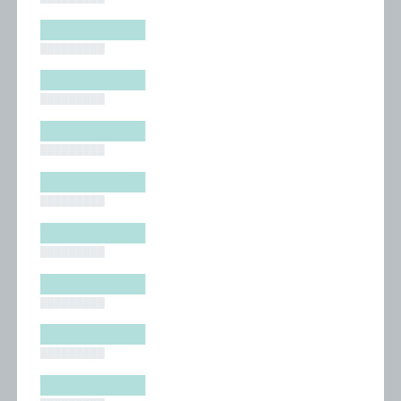
█████████
█████████
█████████
█████████
█████████
█████████
█████████
█████████
█████████
█████████
█████████
█████████
█████████
█████████
█████████