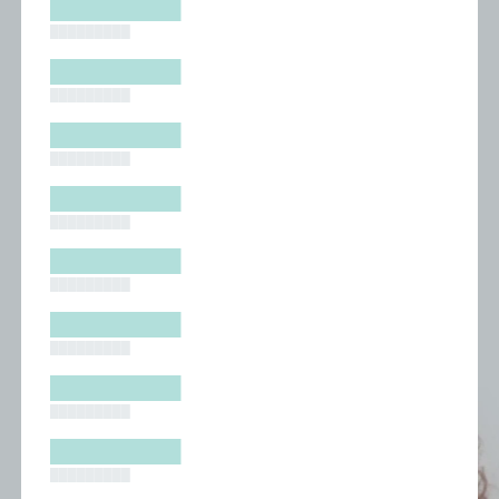
█████████
█████████
█████████
█████████
█████████
█████████
█████████
█████████
█████████
█████████
█████████
█████████
█████████
█████████
█████████
█████████