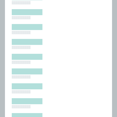
█████████
█████████
█████████
█████████
█████████
█████████
█████████
█████████
█████████
█████████
█████████
█████████
█████████
█████████
█████████
█████████