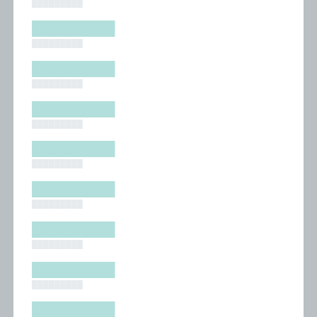
█████████
█████████
█████████
█████████
█████████
█████████
█████████
█████████
█████████
█████████
█████████
█████████
█████████
█████████
█████████
█████████