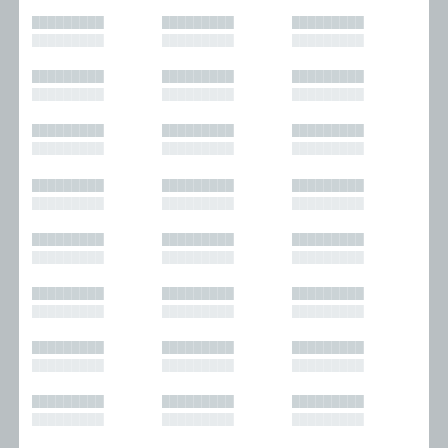
█████████
█████████
█████████
█████████
█████████
█████████
█████████
█████████
█████████
█████████
█████████
█████████
█████████
█████████
█████████
█████████
█████████
█████████
█████████
█████████
█████████
█████████
█████████
█████████
█████████
█████████
█████████
█████████
█████████
█████████
█████████
█████████
█████████
█████████
█████████
█████████
█████████
█████████
█████████
█████████
█████████
█████████
█████████
█████████
█████████
█████████
█████████
█████████