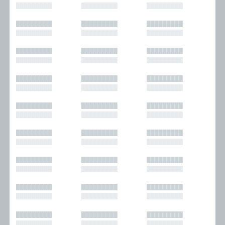
█████████
█████████
█████████
█████████
█████████
█████████
█████████
█████████
█████████
█████████
█████████
█████████
█████████
█████████
█████████
█████████
█████████
█████████
█████████
█████████
█████████
█████████
█████████
█████████
█████████
█████████
█████████
█████████
█████████
█████████
█████████
█████████
█████████
█████████
█████████
█████████
█████████
█████████
█████████
█████████
█████████
█████████
█████████
█████████
█████████
█████████
█████████
█████████
█████████
█████████
█████████