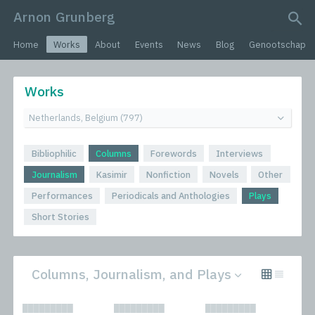
Arnon Grunberg
search query
Home
Works
About
Events
News
Blog
Genootschap
Works
Bibliophilic
Columns
Forewords
Interviews
Journalism
Kasimir
Nonfiction
Novels
Other
Performances
Periodicals and Anthologies
Plays
Short Stories
Columns, Journalism, and Plays
All
Novels
█████████
█████████
█████████
Bibliophilic
Other