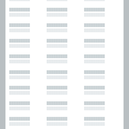
█████████
█████████
█████████
█████████
█████████
█████████
█████████
█████████
█████████
█████████
█████████
█████████
█████████
█████████
█████████
█████████
█████████
█████████
█████████
█████████
█████████
█████████
█████████
█████████
█████████
█████████
█████████
█████████
█████████
█████████
█████████
█████████
█████████
█████████
█████████
█████████
█████████
█████████
█████████
█████████
█████████
█████████
█████████
█████████
█████████
█████████
█████████
█████████