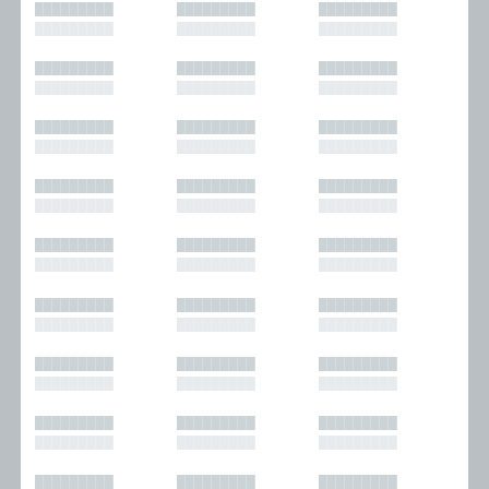
█████████
█████████
█████████
█████████
█████████
█████████
█████████
█████████
█████████
█████████
█████████
█████████
█████████
█████████
█████████
█████████
█████████
█████████
█████████
█████████
█████████
█████████
█████████
█████████
█████████
█████████
█████████
█████████
█████████
█████████
█████████
█████████
█████████
█████████
█████████
█████████
█████████
█████████
█████████
█████████
█████████
█████████
█████████
█████████
█████████
█████████
█████████
█████████
█████████
█████████
█████████