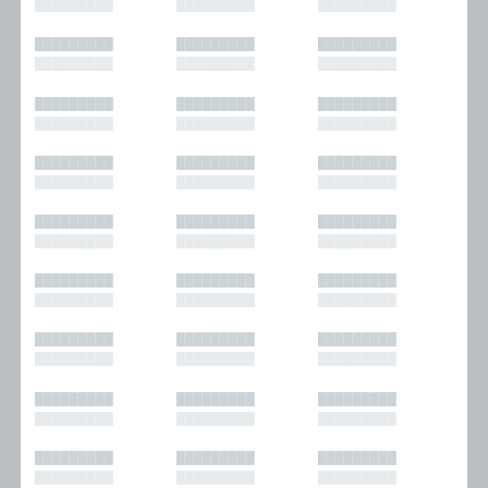
█████████
█████████
█████████
█████████
█████████
█████████
█████████
█████████
█████████
█████████
█████████
█████████
█████████
█████████
█████████
█████████
█████████
█████████
█████████
█████████
█████████
█████████
█████████
█████████
█████████
█████████
█████████
█████████
█████████
█████████
█████████
█████████
█████████
█████████
█████████
█████████
█████████
█████████
█████████
█████████
█████████
█████████
█████████
█████████
█████████
█████████
█████████
█████████
█████████
█████████
█████████