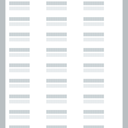
█████████
█████████
█████████
█████████
█████████
█████████
█████████
█████████
█████████
█████████
█████████
█████████
█████████
█████████
█████████
█████████
█████████
█████████
█████████
█████████
█████████
█████████
█████████
█████████
█████████
█████████
█████████
█████████
█████████
█████████
█████████
█████████
█████████
█████████
█████████
█████████
█████████
█████████
█████████
█████████
█████████
█████████
█████████
█████████
█████████
█████████
█████████
█████████
█████████
█████████
█████████