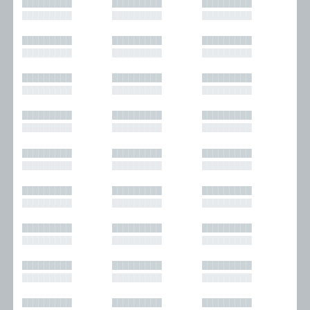
█████████
█████████
█████████
█████████
█████████
█████████
█████████
█████████
█████████
█████████
█████████
█████████
█████████
█████████
█████████
█████████
█████████
█████████
█████████
█████████
█████████
█████████
█████████
█████████
█████████
█████████
█████████
█████████
█████████
█████████
█████████
█████████
█████████
█████████
█████████
█████████
█████████
█████████
█████████
█████████
█████████
█████████
█████████
█████████
█████████
█████████
█████████
█████████
█████████
█████████
█████████