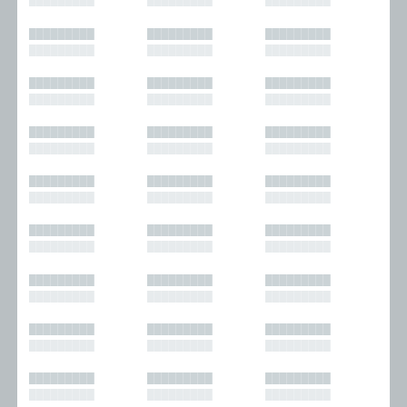
█████████
█████████
█████████
█████████
█████████
█████████
█████████
█████████
█████████
█████████
█████████
█████████
█████████
█████████
█████████
█████████
█████████
█████████
█████████
█████████
█████████
█████████
█████████
█████████
█████████
█████████
█████████
█████████
█████████
█████████
█████████
█████████
█████████
█████████
█████████
█████████
█████████
█████████
█████████
█████████
█████████
█████████
█████████
█████████
█████████
█████████
█████████
█████████
█████████
█████████
█████████