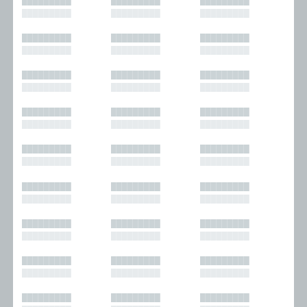
█████████
█████████
█████████
█████████
█████████
█████████
█████████
█████████
█████████
█████████
█████████
█████████
█████████
█████████
█████████
█████████
█████████
█████████
█████████
█████████
█████████
█████████
█████████
█████████
█████████
█████████
█████████
█████████
█████████
█████████
█████████
█████████
█████████
█████████
█████████
█████████
█████████
█████████
█████████
█████████
█████████
█████████
█████████
█████████
█████████
█████████
█████████
█████████
█████████
█████████
█████████