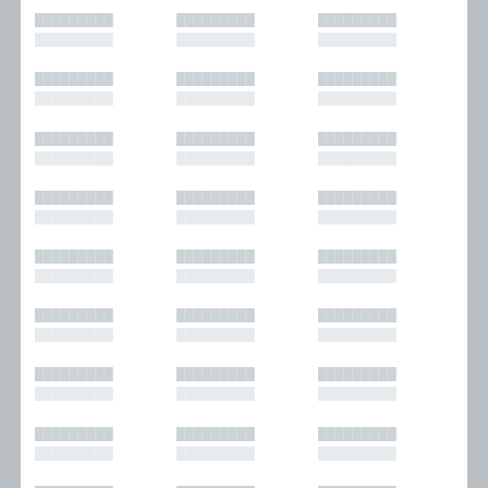
█████████
█████████
█████████
█████████
█████████
█████████
█████████
█████████
█████████
█████████
█████████
█████████
█████████
█████████
█████████
█████████
█████████
█████████
█████████
█████████
█████████
█████████
█████████
█████████
█████████
█████████
█████████
█████████
█████████
█████████
█████████
█████████
█████████
█████████
█████████
█████████
█████████
█████████
█████████
█████████
█████████
█████████
█████████
█████████
█████████
█████████
█████████
█████████