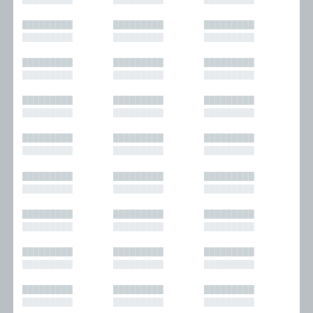
█████████
█████████
█████████
█████████
█████████
█████████
█████████
█████████
█████████
█████████
█████████
█████████
█████████
█████████
█████████
█████████
█████████
█████████
█████████
█████████
█████████
█████████
█████████
█████████
█████████
█████████
█████████
█████████
█████████
█████████
█████████
█████████
█████████
█████████
█████████
█████████
█████████
█████████
█████████
█████████
█████████
█████████
█████████
█████████
█████████
█████████
█████████
█████████