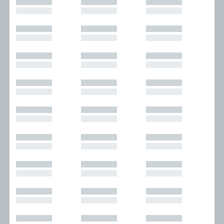
█████████
█████████
█████████
█████████
█████████
█████████
█████████
█████████
█████████
█████████
█████████
█████████
█████████
█████████
█████████
█████████
█████████
█████████
█████████
█████████
█████████
█████████
█████████
█████████
█████████
█████████
█████████
█████████
█████████
█████████
█████████
█████████
█████████
█████████
█████████
█████████
█████████
█████████
█████████
█████████
█████████
█████████
█████████
█████████
█████████
█████████
█████████
█████████
█████████
█████████
█████████