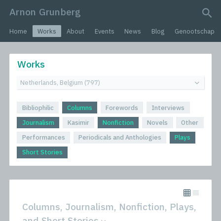
Arnon Grunberg
search query
Home
Works
About
Events
News
Blog
Genootschap
Works
Bibliophilic
Columns
Forewords
Interviews
Journalism
Kasimir
Nonfiction
Novels
Other
Performances
Periodicals and Anthologies
Plays
Short Stories
Columns, Journalism, Nonfiction, Plays,
and Short Stories