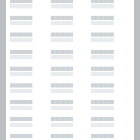
█████████
█████████
█████████
█████████
█████████
█████████
█████████
█████████
█████████
█████████
█████████
█████████
█████████
█████████
█████████
█████████
█████████
█████████
█████████
█████████
█████████
█████████
█████████
█████████
█████████
█████████
█████████
█████████
█████████
█████████
█████████
█████████
█████████
█████████
█████████
█████████
█████████
█████████
█████████
█████████
█████████
█████████
█████████
█████████
█████████
█████████
█████████
█████████
█████████
█████████
█████████