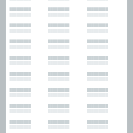
█████████
█████████
█████████
█████████
█████████
█████████
█████████
█████████
█████████
█████████
█████████
█████████
█████████
█████████
█████████
█████████
█████████
█████████
█████████
█████████
█████████
█████████
█████████
█████████
█████████
█████████
█████████
█████████
█████████
█████████
█████████
█████████
█████████
█████████
█████████
█████████
█████████
█████████
█████████
█████████
█████████
█████████
█████████
█████████
█████████
█████████
█████████
█████████