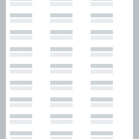
█████████
█████████
█████████
█████████
█████████
█████████
█████████
█████████
█████████
█████████
█████████
█████████
█████████
█████████
█████████
█████████
█████████
█████████
█████████
█████████
█████████
█████████
█████████
█████████
█████████
█████████
█████████
█████████
█████████
█████████
█████████
█████████
█████████
█████████
█████████
█████████
█████████
█████████
█████████
█████████
█████████
█████████
█████████
█████████
█████████
█████████
█████████
█████████
█████████
█████████
█████████