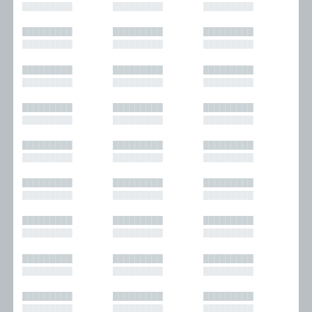
█████████
█████████
█████████
█████████
█████████
█████████
█████████
█████████
█████████
█████████
█████████
█████████
█████████
█████████
█████████
█████████
█████████
█████████
█████████
█████████
█████████
█████████
█████████
█████████
█████████
█████████
█████████
█████████
█████████
█████████
█████████
█████████
█████████
█████████
█████████
█████████
█████████
█████████
█████████
█████████
█████████
█████████
█████████
█████████
█████████
█████████
█████████
█████████
█████████
█████████
█████████