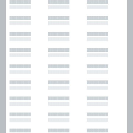
█████████
█████████
█████████
█████████
█████████
█████████
█████████
█████████
█████████
█████████
█████████
█████████
█████████
█████████
█████████
█████████
█████████
█████████
█████████
█████████
█████████
█████████
█████████
█████████
█████████
█████████
█████████
█████████
█████████
█████████
█████████
█████████
█████████
█████████
█████████
█████████
█████████
█████████
█████████
█████████
█████████
█████████
█████████
█████████
█████████
█████████
█████████
█████████
█████████
█████████
█████████