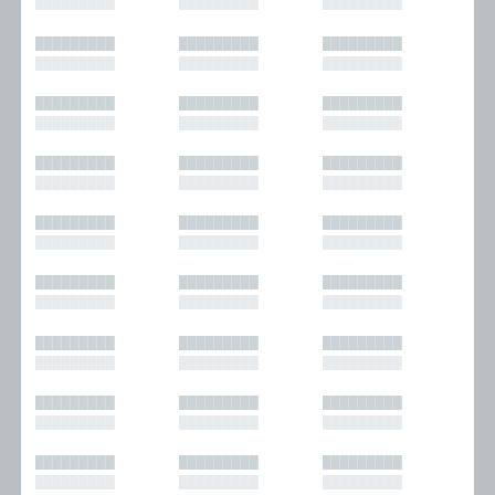
█████████
█████████
█████████
█████████
█████████
█████████
█████████
█████████
█████████
█████████
█████████
█████████
█████████
█████████
█████████
█████████
█████████
█████████
█████████
█████████
█████████
█████████
█████████
█████████
█████████
█████████
█████████
█████████
█████████
█████████
█████████
█████████
█████████
█████████
█████████
█████████
█████████
█████████
█████████
█████████
█████████
█████████
█████████
█████████
█████████
█████████
█████████
█████████
█████████
█████████
█████████