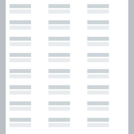
█████████
█████████
█████████
█████████
█████████
█████████
█████████
█████████
█████████
█████████
█████████
█████████
█████████
█████████
█████████
█████████
█████████
█████████
█████████
█████████
█████████
█████████
█████████
█████████
█████████
█████████
█████████
█████████
█████████
█████████
█████████
█████████
█████████
█████████
█████████
█████████
█████████
█████████
█████████
█████████
█████████
█████████
█████████
█████████
█████████
█████████
█████████
█████████