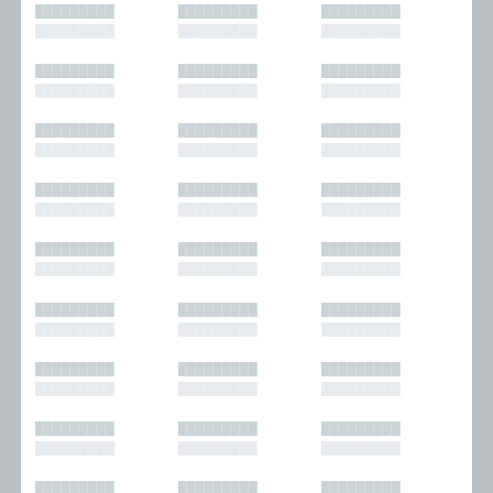
█████████
█████████
█████████
█████████
█████████
█████████
█████████
█████████
█████████
█████████
█████████
█████████
█████████
█████████
█████████
█████████
█████████
█████████
█████████
█████████
█████████
█████████
█████████
█████████
█████████
█████████
█████████
█████████
█████████
█████████
█████████
█████████
█████████
█████████
█████████
█████████
█████████
█████████
█████████
█████████
█████████
█████████
█████████
█████████
█████████
█████████
█████████
█████████
█████████
█████████
█████████