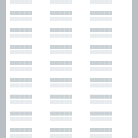
█████████
█████████
█████████
█████████
█████████
█████████
█████████
█████████
█████████
█████████
█████████
█████████
█████████
█████████
█████████
█████████
█████████
█████████
█████████
█████████
█████████
█████████
█████████
█████████
█████████
█████████
█████████
█████████
█████████
█████████
█████████
█████████
█████████
█████████
█████████
█████████
█████████
█████████
█████████
█████████
█████████
█████████
█████████
█████████
█████████
█████████
█████████
█████████
█████████
█████████
█████████