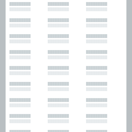
█████████
█████████
█████████
█████████
█████████
█████████
█████████
█████████
█████████
█████████
█████████
█████████
█████████
█████████
█████████
█████████
█████████
█████████
█████████
█████████
█████████
█████████
█████████
█████████
█████████
█████████
█████████
█████████
█████████
█████████
█████████
█████████
█████████
█████████
█████████
█████████
█████████
█████████
█████████
█████████
█████████
█████████
█████████
█████████
█████████
█████████
█████████
█████████
█████████
█████████
█████████