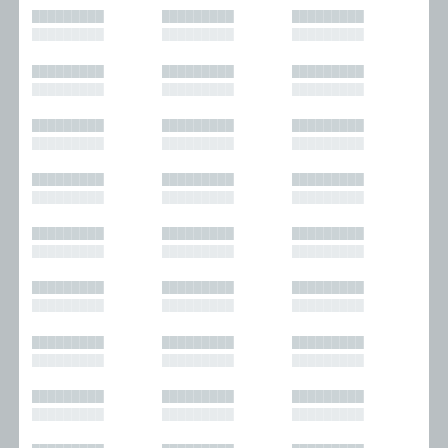
█████████
█████████
█████████
█████████
█████████
█████████
█████████
█████████
█████████
█████████
█████████
█████████
█████████
█████████
█████████
█████████
█████████
█████████
█████████
█████████
█████████
█████████
█████████
█████████
█████████
█████████
█████████
█████████
█████████
█████████
█████████
█████████
█████████
█████████
█████████
█████████
█████████
█████████
█████████
█████████
█████████
█████████
█████████
█████████
█████████
█████████
█████████
█████████