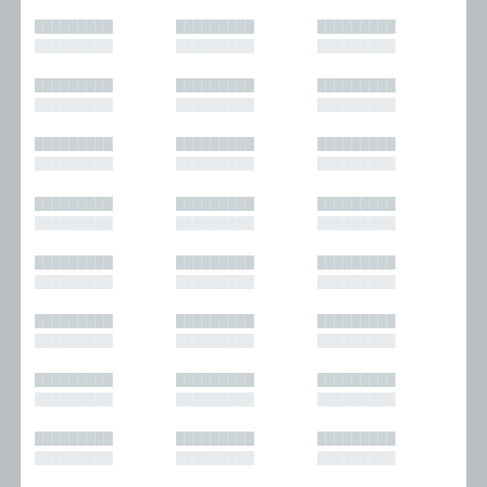
█████████
█████████
█████████
█████████
█████████
█████████
█████████
█████████
█████████
█████████
█████████
█████████
█████████
█████████
█████████
█████████
█████████
█████████
█████████
█████████
█████████
█████████
█████████
█████████
█████████
█████████
█████████
█████████
█████████
█████████
█████████
█████████
█████████
█████████
█████████
█████████
█████████
█████████
█████████
█████████
█████████
█████████
█████████
█████████
█████████
█████████
█████████
█████████