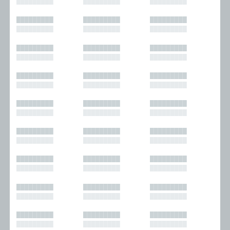
█████████
█████████
█████████
█████████
█████████
█████████
█████████
█████████
█████████
█████████
█████████
█████████
█████████
█████████
█████████
█████████
█████████
█████████
█████████
█████████
█████████
█████████
█████████
█████████
█████████
█████████
█████████
█████████
█████████
█████████
█████████
█████████
█████████
█████████
█████████
█████████
█████████
█████████
█████████
█████████
█████████
█████████
█████████
█████████
█████████
█████████
█████████
█████████
█████████
█████████
█████████