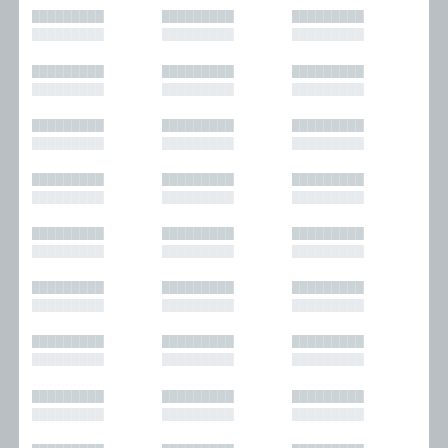
█████████
█████████
█████████
█████████
█████████
█████████
█████████
█████████
█████████
█████████
█████████
█████████
█████████
█████████
█████████
█████████
█████████
█████████
█████████
█████████
█████████
█████████
█████████
█████████
█████████
█████████
█████████
█████████
█████████
█████████
█████████
█████████
█████████
█████████
█████████
█████████
█████████
█████████
█████████
█████████
█████████
█████████
█████████
█████████
█████████
█████████
█████████
█████████