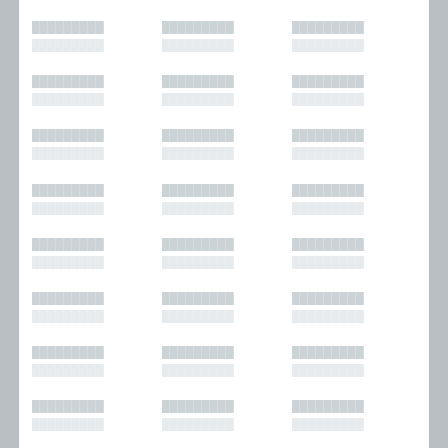
█████████
█████████
█████████
█████████
█████████
█████████
█████████
█████████
█████████
█████████
█████████
█████████
█████████
█████████
█████████
█████████
█████████
█████████
█████████
█████████
█████████
█████████
█████████
█████████
█████████
█████████
█████████
█████████
█████████
█████████
█████████
█████████
█████████
█████████
█████████
█████████
█████████
█████████
█████████
█████████
█████████
█████████
█████████
█████████
█████████
█████████
█████████
█████████