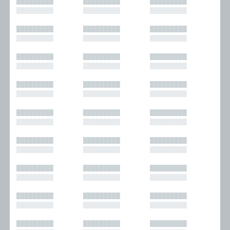
█████████
█████████
█████████
█████████
█████████
█████████
█████████
█████████
█████████
█████████
█████████
█████████
█████████
█████████
█████████
█████████
█████████
█████████
█████████
█████████
█████████
█████████
█████████
█████████
█████████
█████████
█████████
█████████
█████████
█████████
█████████
█████████
█████████
█████████
█████████
█████████
█████████
█████████
█████████
█████████
█████████
█████████
█████████
█████████
█████████
█████████
█████████
█████████
█████████
█████████
█████████