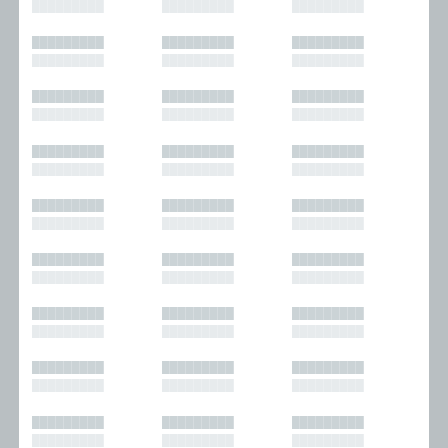
█████████
█████████
█████████
█████████
█████████
█████████
█████████
█████████
█████████
█████████
█████████
█████████
█████████
█████████
█████████
█████████
█████████
█████████
█████████
█████████
█████████
█████████
█████████
█████████
█████████
█████████
█████████
█████████
█████████
█████████
█████████
█████████
█████████
█████████
█████████
█████████
█████████
█████████
█████████
█████████
█████████
█████████
█████████
█████████
█████████
█████████
█████████
█████████
█████████
█████████
█████████