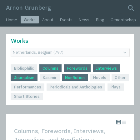
Arnon Grunberg
search query
Home
Works
About
Events
News
Blog
Genootschap
Works
Bibliophilic
Columns
Forewords
Interviews
Journalism
Kasimir
Nonfiction
Novels
Other
Performances
Periodicals and Anthologies
Plays
Short Stories
Columns, Forewords, Interviews,
Journalism, and Nonfiction