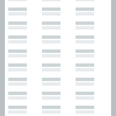
█████████
█████████
█████████
█████████
█████████
█████████
█████████
█████████
█████████
█████████
█████████
█████████
█████████
█████████
█████████
█████████
█████████
█████████
█████████
█████████
█████████
█████████
█████████
█████████
█████████
█████████
█████████
█████████
█████████
█████████
█████████
█████████
█████████
█████████
█████████
█████████
█████████
█████████
█████████
█████████
█████████
█████████
█████████
█████████
█████████
█████████
█████████
█████████