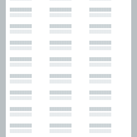
█████████
█████████
█████████
█████████
█████████
█████████
█████████
█████████
█████████
█████████
█████████
█████████
█████████
█████████
█████████
█████████
█████████
█████████
█████████
█████████
█████████
█████████
█████████
█████████
█████████
█████████
█████████
█████████
█████████
█████████
█████████
█████████
█████████
█████████
█████████
█████████
█████████
█████████
█████████
█████████
█████████
█████████
█████████
█████████
█████████
█████████
█████████
█████████