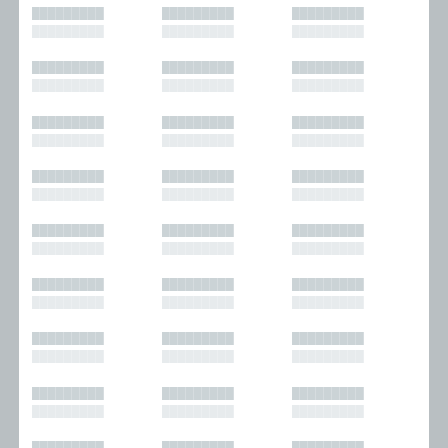
█████████
█████████
█████████
█████████
█████████
█████████
█████████
█████████
█████████
█████████
█████████
█████████
█████████
█████████
█████████
█████████
█████████
█████████
█████████
█████████
█████████
█████████
█████████
█████████
█████████
█████████
█████████
█████████
█████████
█████████
█████████
█████████
█████████
█████████
█████████
█████████
█████████
█████████
█████████
█████████
█████████
█████████
█████████
█████████
█████████
█████████
█████████
█████████
█████████
█████████
█████████