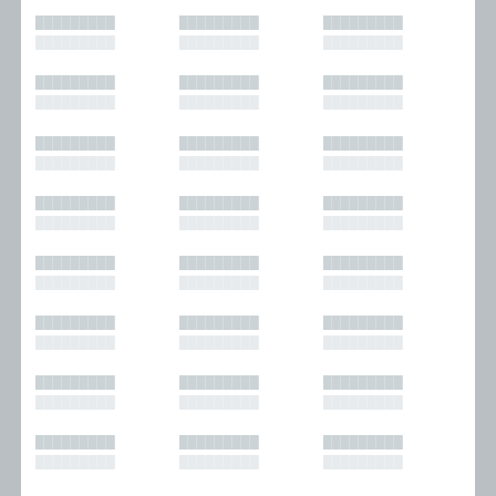
█████████
█████████
█████████
█████████
█████████
█████████
█████████
█████████
█████████
█████████
█████████
█████████
█████████
█████████
█████████
█████████
█████████
█████████
█████████
█████████
█████████
█████████
█████████
█████████
█████████
█████████
█████████
█████████
█████████
█████████
█████████
█████████
█████████
█████████
█████████
█████████
█████████
█████████
█████████
█████████
█████████
█████████
█████████
█████████
█████████
█████████
█████████
█████████