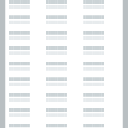
█████████
█████████
█████████
█████████
█████████
█████████
█████████
█████████
█████████
█████████
█████████
█████████
█████████
█████████
█████████
█████████
█████████
█████████
█████████
█████████
█████████
█████████
█████████
█████████
█████████
█████████
█████████
█████████
█████████
█████████
█████████
█████████
█████████
█████████
█████████
█████████
█████████
█████████
█████████
█████████
█████████
█████████
█████████
█████████
█████████
█████████
█████████
█████████
█████████
█████████
█████████