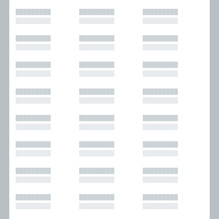
█████████
█████████
█████████
█████████
█████████
█████████
█████████
█████████
█████████
█████████
█████████
█████████
█████████
█████████
█████████
█████████
█████████
█████████
█████████
█████████
█████████
█████████
█████████
█████████
█████████
█████████
█████████
█████████
█████████
█████████
█████████
█████████
█████████
█████████
█████████
█████████
█████████
█████████
█████████
█████████
█████████
█████████
█████████
█████████
█████████
█████████
█████████
█████████