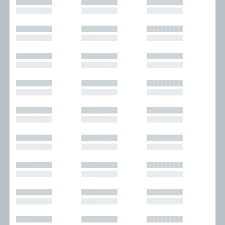
█████████
█████████
█████████
█████████
█████████
█████████
█████████
█████████
█████████
█████████
█████████
█████████
█████████
█████████
█████████
█████████
█████████
█████████
█████████
█████████
█████████
█████████
█████████
█████████
█████████
█████████
█████████
█████████
█████████
█████████
█████████
█████████
█████████
█████████
█████████
█████████
█████████
█████████
█████████
█████████
█████████
█████████
█████████
█████████
█████████
█████████
█████████
█████████
█████████
█████████
█████████