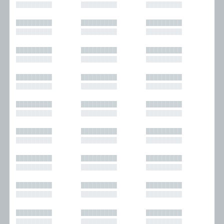
█████████
█████████
█████████
█████████
█████████
█████████
█████████
█████████
█████████
█████████
█████████
█████████
█████████
█████████
█████████
█████████
█████████
█████████
█████████
█████████
█████████
█████████
█████████
█████████
█████████
█████████
█████████
█████████
█████████
█████████
█████████
█████████
█████████
█████████
█████████
█████████
█████████
█████████
█████████
█████████
█████████
█████████
█████████
█████████
█████████
█████████
█████████
█████████
█████████
█████████
█████████