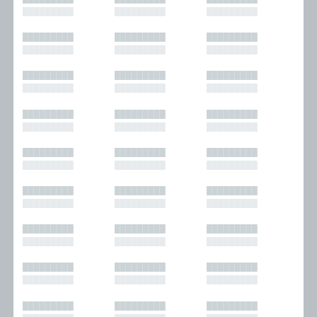
█████████
█████████
█████████
█████████
█████████
█████████
█████████
█████████
█████████
█████████
█████████
█████████
█████████
█████████
█████████
█████████
█████████
█████████
█████████
█████████
█████████
█████████
█████████
█████████
█████████
█████████
█████████
█████████
█████████
█████████
█████████
█████████
█████████
█████████
█████████
█████████
█████████
█████████
█████████
█████████
█████████
█████████
█████████
█████████
█████████
█████████
█████████
█████████