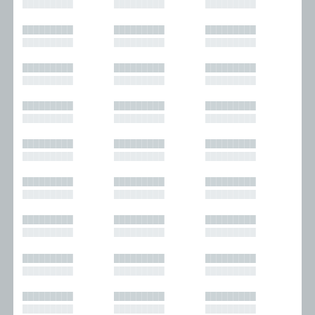
█████████
█████████
█████████
█████████
█████████
█████████
█████████
█████████
█████████
█████████
█████████
█████████
█████████
█████████
█████████
█████████
█████████
█████████
█████████
█████████
█████████
█████████
█████████
█████████
█████████
█████████
█████████
█████████
█████████
█████████
█████████
█████████
█████████
█████████
█████████
█████████
█████████
█████████
█████████
█████████
█████████
█████████
█████████
█████████
█████████
█████████
█████████
█████████
█████████
█████████
█████████