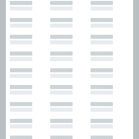
█████████
█████████
█████████
█████████
█████████
█████████
█████████
█████████
█████████
█████████
█████████
█████████
█████████
█████████
█████████
█████████
█████████
█████████
█████████
█████████
█████████
█████████
█████████
█████████
█████████
█████████
█████████
█████████
█████████
█████████
█████████
█████████
█████████
█████████
█████████
█████████
█████████
█████████
█████████
█████████
█████████
█████████
█████████
█████████
█████████
█████████
█████████
█████████
█████████
█████████
█████████