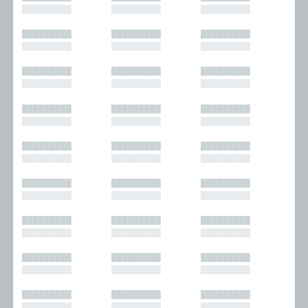
█████████
█████████
█████████
█████████
█████████
█████████
█████████
█████████
█████████
█████████
█████████
█████████
█████████
█████████
█████████
█████████
█████████
█████████
█████████
█████████
█████████
█████████
█████████
█████████
█████████
█████████
█████████
█████████
█████████
█████████
█████████
█████████
█████████
█████████
█████████
█████████
█████████
█████████
█████████
█████████
█████████
█████████
█████████
█████████
█████████
█████████
█████████
█████████
█████████
█████████
█████████