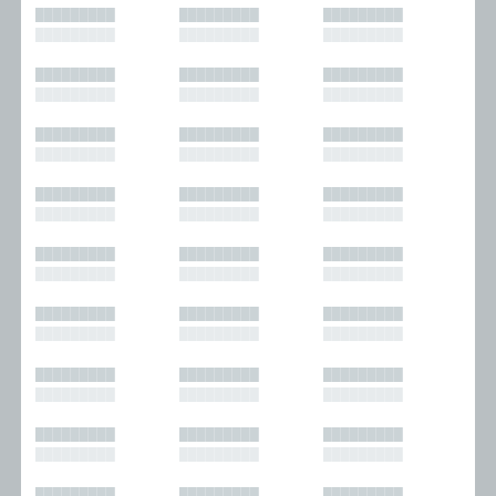
█████████
█████████
█████████
█████████
█████████
█████████
█████████
█████████
█████████
█████████
█████████
█████████
█████████
█████████
█████████
█████████
█████████
█████████
█████████
█████████
█████████
█████████
█████████
█████████
█████████
█████████
█████████
█████████
█████████
█████████
█████████
█████████
█████████
█████████
█████████
█████████
█████████
█████████
█████████
█████████
█████████
█████████
█████████
█████████
█████████
█████████
█████████
█████████
█████████
█████████
█████████