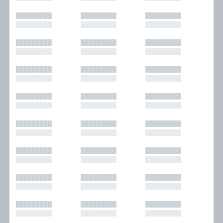
█████████
█████████
█████████
█████████
█████████
█████████
█████████
█████████
█████████
█████████
█████████
█████████
█████████
█████████
█████████
█████████
█████████
█████████
█████████
█████████
█████████
█████████
█████████
█████████
█████████
█████████
█████████
█████████
█████████
█████████
█████████
█████████
█████████
█████████
█████████
█████████
█████████
█████████
█████████
█████████
█████████
█████████
█████████
█████████
█████████
█████████
█████████
█████████