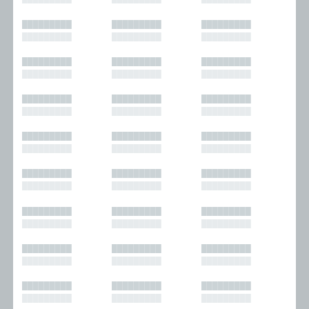
█████████
█████████
█████████
█████████
█████████
█████████
█████████
█████████
█████████
█████████
█████████
█████████
█████████
█████████
█████████
█████████
█████████
█████████
█████████
█████████
█████████
█████████
█████████
█████████
█████████
█████████
█████████
█████████
█████████
█████████
█████████
█████████
█████████
█████████
█████████
█████████
█████████
█████████
█████████
█████████
█████████
█████████
█████████
█████████
█████████
█████████
█████████
█████████