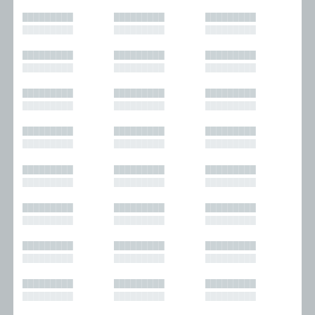
█████████
█████████
█████████
█████████
█████████
█████████
█████████
█████████
█████████
█████████
█████████
█████████
█████████
█████████
█████████
█████████
█████████
█████████
█████████
█████████
█████████
█████████
█████████
█████████
█████████
█████████
█████████
█████████
█████████
█████████
█████████
█████████
█████████
█████████
█████████
█████████
█████████
█████████
█████████
█████████
█████████
█████████
█████████
█████████
█████████
█████████
█████████
█████████