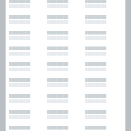
█████████
█████████
█████████
█████████
█████████
█████████
█████████
█████████
█████████
█████████
█████████
█████████
█████████
█████████
█████████
█████████
█████████
█████████
█████████
█████████
█████████
█████████
█████████
█████████
█████████
█████████
█████████
█████████
█████████
█████████
█████████
█████████
█████████
█████████
█████████
█████████
█████████
█████████
█████████
█████████
█████████
█████████
█████████
█████████
█████████
█████████
█████████
█████████
█████████
█████████
█████████