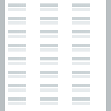
█████████
█████████
█████████
█████████
█████████
█████████
█████████
█████████
█████████
█████████
█████████
█████████
█████████
█████████
█████████
█████████
█████████
█████████
█████████
█████████
█████████
█████████
█████████
█████████
█████████
█████████
█████████
█████████
█████████
█████████
█████████
█████████
█████████
█████████
█████████
█████████
█████████
█████████
█████████
█████████
█████████
█████████
█████████
█████████
█████████
█████████
█████████
█████████