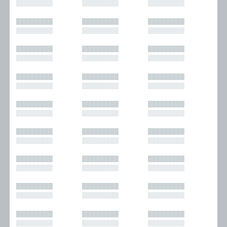
█████████
█████████
█████████
█████████
█████████
█████████
█████████
█████████
█████████
█████████
█████████
█████████
█████████
█████████
█████████
█████████
█████████
█████████
█████████
█████████
█████████
█████████
█████████
█████████
█████████
█████████
█████████
█████████
█████████
█████████
█████████
█████████
█████████
█████████
█████████
█████████
█████████
█████████
█████████
█████████
█████████
█████████
█████████
█████████
█████████
█████████
█████████
█████████
█████████
█████████
█████████