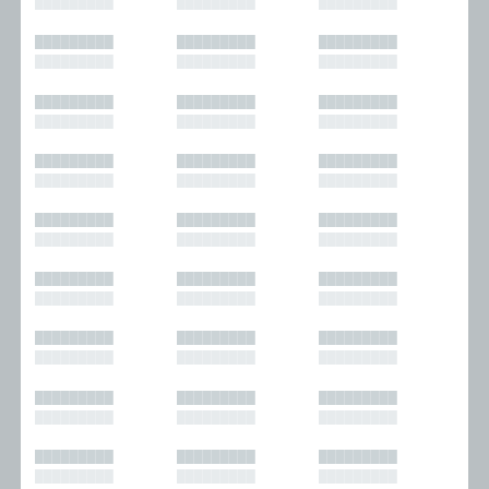
█████████
█████████
█████████
█████████
█████████
█████████
█████████
█████████
█████████
█████████
█████████
█████████
█████████
█████████
█████████
█████████
█████████
█████████
█████████
█████████
█████████
█████████
█████████
█████████
█████████
█████████
█████████
█████████
█████████
█████████
█████████
█████████
█████████
█████████
█████████
█████████
█████████
█████████
█████████
█████████
█████████
█████████
█████████
█████████
█████████
█████████
█████████
█████████
█████████
█████████
█████████