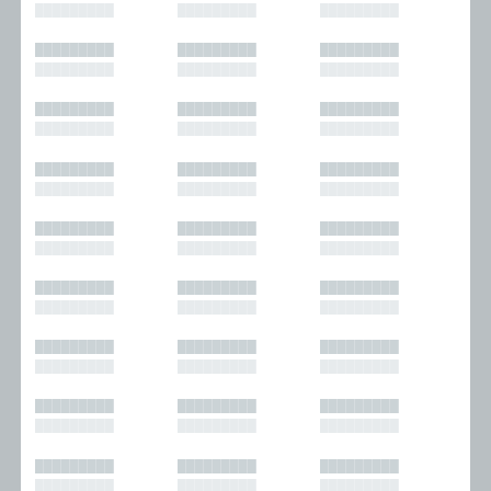
█████████
█████████
█████████
█████████
█████████
█████████
█████████
█████████
█████████
█████████
█████████
█████████
█████████
█████████
█████████
█████████
█████████
█████████
█████████
█████████
█████████
█████████
█████████
█████████
█████████
█████████
█████████
█████████
█████████
█████████
█████████
█████████
█████████
█████████
█████████
█████████
█████████
█████████
█████████
█████████
█████████
█████████
█████████
█████████
█████████
█████████
█████████
█████████
█████████
█████████
█████████