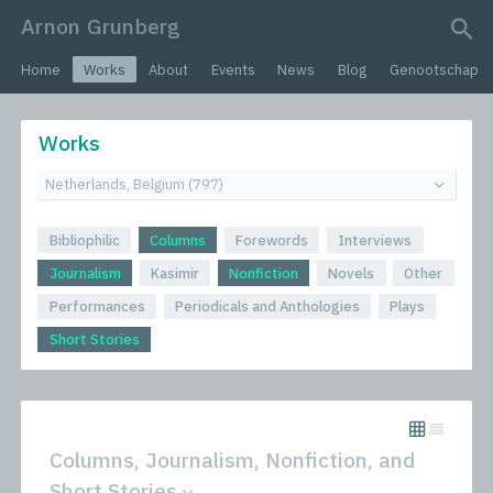
Arnon Grunberg
search query
Home
Works
About
Events
News
Blog
Genootschap
Works
Bibliophilic
Columns
Forewords
Interviews
Journalism
Kasimir
Nonfiction
Novels
Other
Performances
Periodicals and Anthologies
Plays
Short Stories
Columns, Journalism, Nonfiction, and
Short Stories