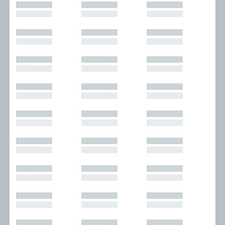
█████████
█████████
█████████
█████████
█████████
█████████
█████████
█████████
█████████
█████████
█████████
█████████
█████████
█████████
█████████
█████████
█████████
█████████
█████████
█████████
█████████
█████████
█████████
█████████
█████████
█████████
█████████
█████████
█████████
█████████
█████████
█████████
█████████
█████████
█████████
█████████
█████████
█████████
█████████
█████████
█████████
█████████
█████████
█████████
█████████
█████████
█████████
█████████
█████████
█████████
█████████