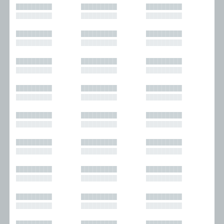
█████████
█████████
█████████
█████████
█████████
█████████
█████████
█████████
█████████
█████████
█████████
█████████
█████████
█████████
█████████
█████████
█████████
█████████
█████████
█████████
█████████
█████████
█████████
█████████
█████████
█████████
█████████
█████████
█████████
█████████
█████████
█████████
█████████
█████████
█████████
█████████
█████████
█████████
█████████
█████████
█████████
█████████
█████████
█████████
█████████
█████████
█████████
█████████
█████████
█████████
█████████