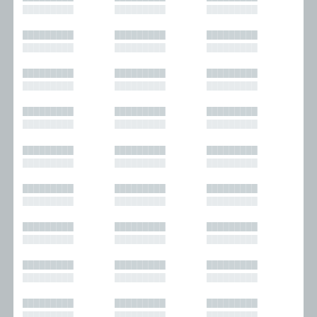
█████████
█████████
█████████
█████████
█████████
█████████
█████████
█████████
█████████
█████████
█████████
█████████
█████████
█████████
█████████
█████████
█████████
█████████
█████████
█████████
█████████
█████████
█████████
█████████
█████████
█████████
█████████
█████████
█████████
█████████
█████████
█████████
█████████
█████████
█████████
█████████
█████████
█████████
█████████
█████████
█████████
█████████
█████████
█████████
█████████
█████████
█████████
█████████
█████████
█████████
█████████