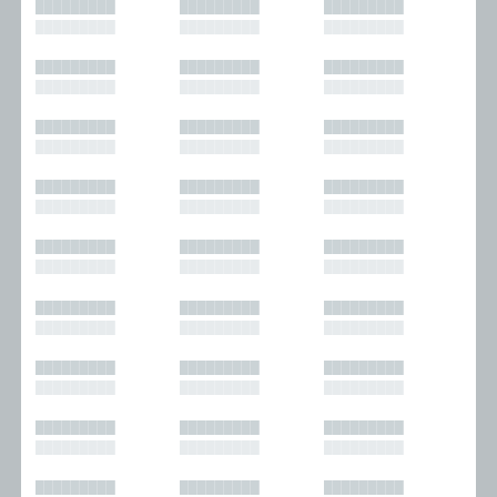
█████████
█████████
█████████
█████████
█████████
█████████
█████████
█████████
█████████
█████████
█████████
█████████
█████████
█████████
█████████
█████████
█████████
█████████
█████████
█████████
█████████
█████████
█████████
█████████
█████████
█████████
█████████
█████████
█████████
█████████
█████████
█████████
█████████
█████████
█████████
█████████
█████████
█████████
█████████
█████████
█████████
█████████
█████████
█████████
█████████
█████████
█████████
█████████
█████████
█████████
█████████