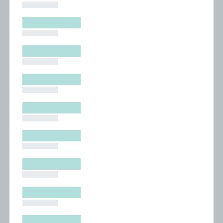
█████████
█████████
█████████
█████████
█████████
█████████
█████████
█████████
█████████
█████████
█████████
█████████
█████████
█████████
█████████
█████████