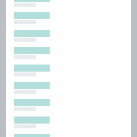
█████████
█████████
█████████
█████████
█████████
█████████
█████████
█████████
█████████
█████████
█████████
█████████
█████████
█████████
█████████
█████████