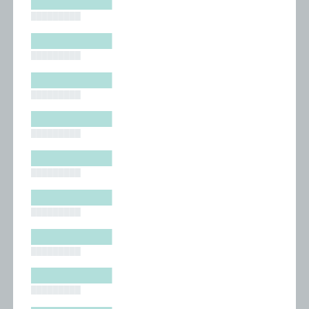
█████████
█████████
█████████
█████████
█████████
█████████
█████████
█████████
█████████
█████████
█████████
█████████
█████████
█████████
█████████
█████████