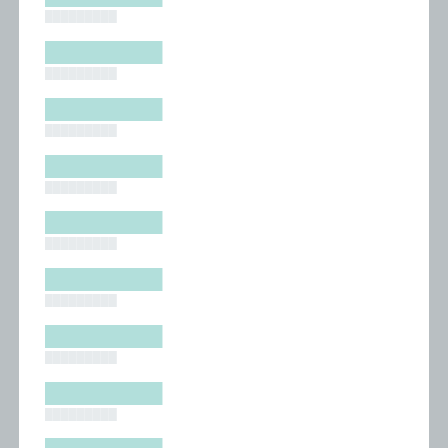
█████████
█████████
█████████
█████████
█████████
█████████
█████████
█████████
█████████
█████████
█████████
█████████
█████████
█████████
█████████
█████████