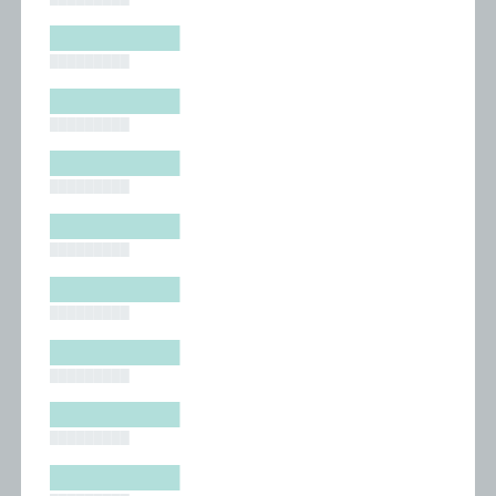
█████████
█████████
█████████
█████████
█████████
█████████
█████████
█████████
█████████
█████████
█████████
█████████
█████████
█████████
█████████