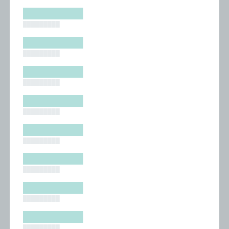
█████████
█████████
█████████
█████████
█████████
█████████
█████████
█████████
█████████
█████████
█████████
█████████
█████████
█████████
█████████
█████████