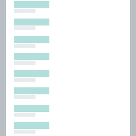
█████████
█████████
█████████
█████████
█████████
█████████
█████████
█████████
█████████
█████████
█████████
█████████
█████████
█████████
█████████
█████████