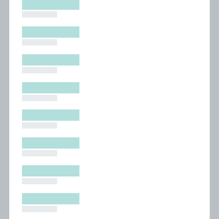
█████████
█████████
█████████
█████████
█████████
█████████
█████████
█████████
█████████
█████████
█████████
█████████
█████████
█████████
█████████
█████████