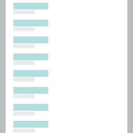
█████████
█████████
█████████
█████████
█████████
█████████
█████████
█████████
█████████
█████████
█████████
█████████
█████████
█████████
█████████
█████████