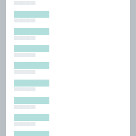
█████████
█████████
█████████
█████████
█████████
█████████
█████████
█████████
█████████
█████████
█████████
█████████
█████████
█████████
█████████
█████████