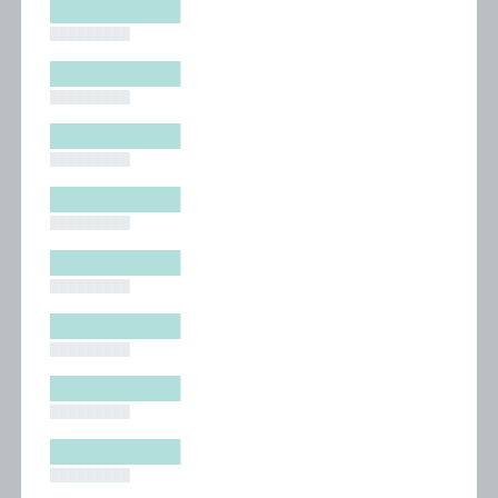
█████████
█████████
█████████
█████████
█████████
█████████
█████████
█████████
█████████
█████████
█████████
█████████
█████████
█████████
█████████
█████████