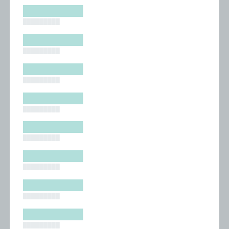
█████████
█████████
█████████
█████████
█████████
█████████
█████████
█████████
█████████
█████████
█████████
█████████
█████████
█████████
█████████
█████████