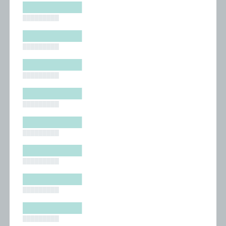
█████████
█████████
█████████
█████████
█████████
█████████
█████████
█████████
█████████
█████████
█████████
█████████
█████████
█████████
█████████
█████████