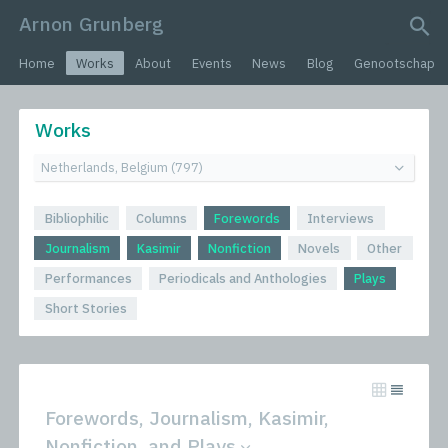
Arnon Grunberg
search query
Home
Works
About
Events
News
Blog
Genootschap
Works
Bibliophilic
Columns
Forewords
Interviews
Journalism
Kasimir
Nonfiction
Novels
Other
Performances
Periodicals and Anthologies
Plays
Short Stories
Forewords, Journalism, Kasimir,
Nonfiction, and Plays