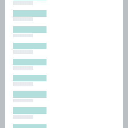
█████████
█████████
█████████
█████████
█████████
█████████
█████████
█████████
█████████
█████████
█████████
█████████
█████████
█████████
█████████
█████████