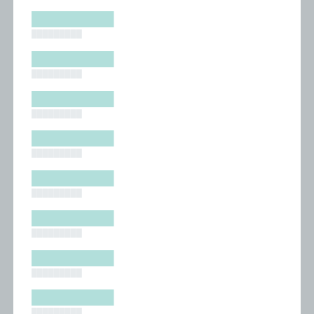
█████████
█████████
█████████
█████████
█████████
█████████
█████████
█████████
█████████
█████████
█████████
█████████
█████████
█████████
█████████
█████████