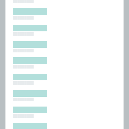
█████████
█████████
█████████
█████████
█████████
█████████
█████████
█████████
█████████
█████████
█████████
█████████
█████████
█████████
█████████
█████████