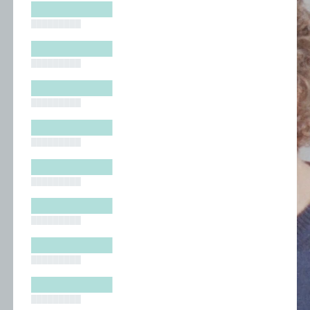
█████████
█████████
█████████
█████████
█████████
█████████
█████████
█████████
█████████
█████████
█████████
█████████
█████████
█████████
█████████
█████████