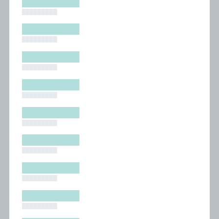
█████████
█████████
█████████
█████████
█████████
█████████
█████████
█████████
█████████
█████████
█████████
█████████
█████████
█████████
█████████
█████████