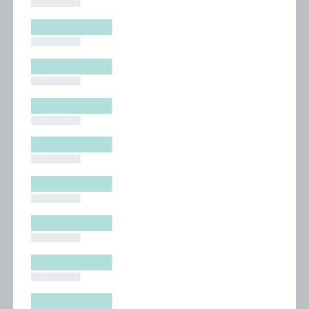
█████████
█████████
█████████
█████████
█████████
█████████
█████████
█████████
█████████
█████████
█████████
█████████
█████████
█████████
█████████
█████████