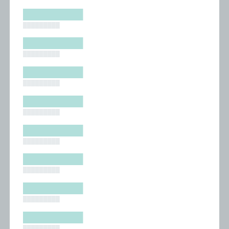
█████████
█████████
█████████
█████████
█████████
█████████
█████████
█████████
█████████
█████████
█████████
█████████
█████████
█████████
█████████
█████████