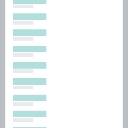
█████████
█████████
█████████
█████████
█████████
█████████
█████████
█████████
█████████
█████████
█████████
█████████
█████████
█████████
█████████