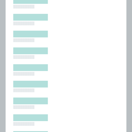
█████████
█████████
█████████
█████████
█████████
█████████
█████████
█████████
█████████
█████████
█████████
█████████
█████████
█████████
█████████