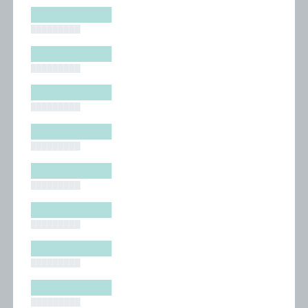
█████████
█████████
█████████
█████████
█████████
█████████
█████████
█████████
█████████
█████████
█████████
█████████
█████████
█████████
█████████
█████████