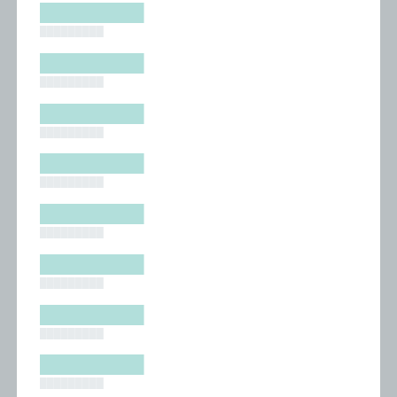
█████████
█████████
█████████
█████████
█████████
█████████
█████████
█████████
█████████
█████████
█████████
█████████
█████████
█████████
█████████
█████████