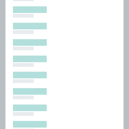
█████████
█████████
█████████
█████████
█████████
█████████
█████████
█████████
█████████
█████████
█████████
█████████
█████████
█████████
█████████