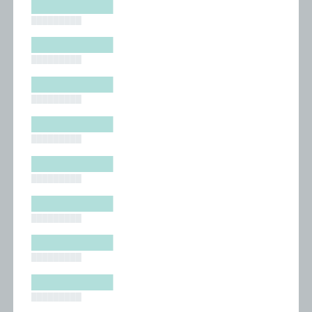
█████████
█████████
█████████
█████████
█████████
█████████
█████████
█████████
█████████
█████████
█████████
█████████
█████████
█████████
█████████
█████████