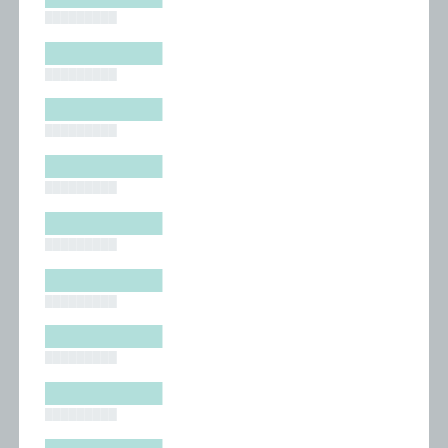
█████████
█████████
█████████
█████████
█████████
█████████
█████████
█████████
█████████
█████████
█████████
█████████
█████████
█████████
█████████