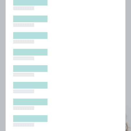
█████████
█████████
█████████
█████████
█████████
█████████
█████████
█████████
█████████
█████████
█████████
█████████
█████████
█████████
█████████
█████████