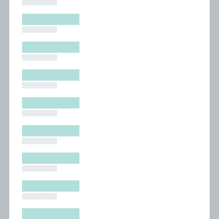
█████████
█████████
█████████
█████████
█████████
█████████
█████████
█████████
█████████
█████████
█████████
█████████
█████████
█████████
█████████
█████████