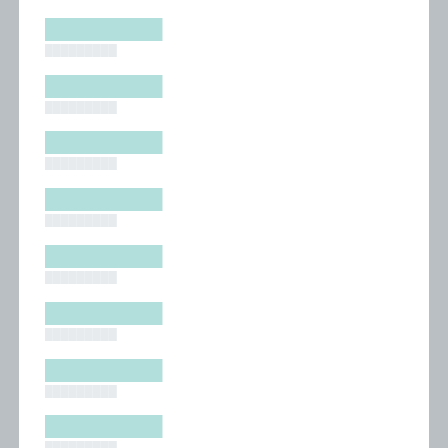
█████████
█████████
█████████
█████████
█████████
█████████
█████████
█████████
█████████
█████████
█████████
█████████
█████████
█████████
█████████
█████████