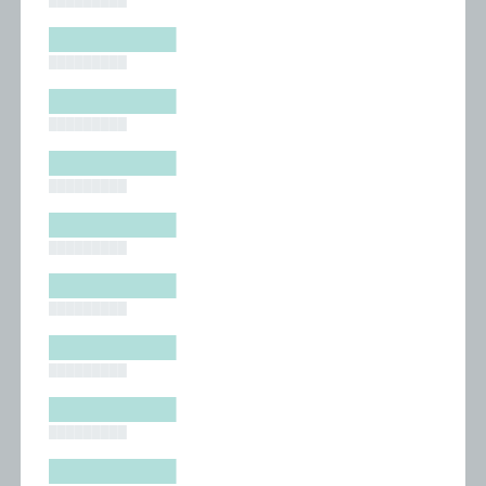
█████████
█████████
█████████
█████████
█████████
█████████
█████████
█████████
█████████
█████████
█████████
█████████
█████████
█████████
█████████
█████████