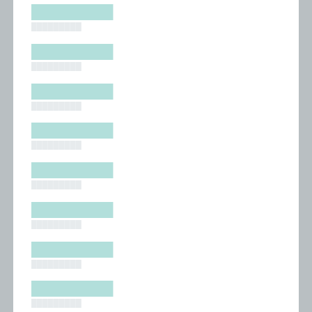
█████████
█████████
█████████
█████████
█████████
█████████
█████████
█████████
█████████
█████████
█████████
█████████
█████████
█████████
█████████
█████████