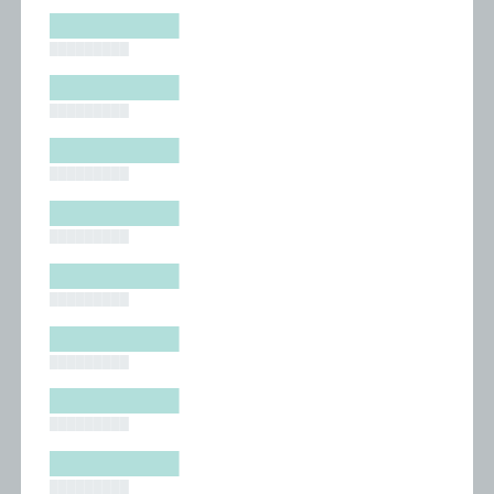
█████████
█████████
█████████
█████████
█████████
█████████
█████████
█████████
█████████
█████████
█████████
█████████
█████████
█████████
█████████
█████████