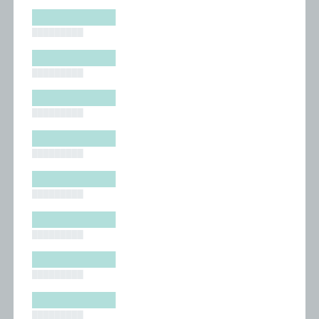
█████████
█████████
█████████
█████████
█████████
█████████
█████████
█████████
█████████
█████████
█████████
█████████
█████████
█████████
█████████
█████████