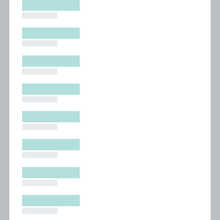
█████████
█████████
█████████
█████████
█████████
█████████
█████████
█████████
█████████
█████████
█████████
█████████
█████████
█████████
█████████
█████████