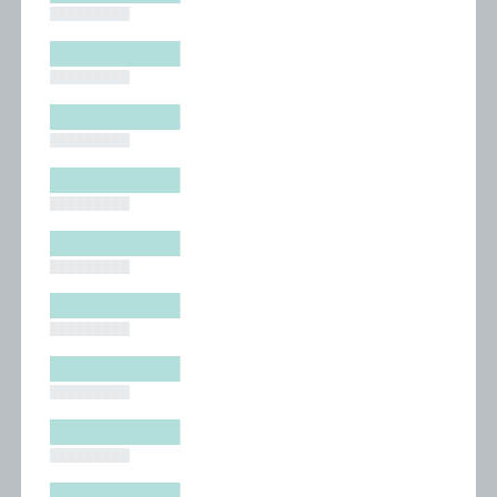
█████████
█████████
█████████
█████████
█████████
█████████
█████████
█████████
█████████
█████████
█████████
█████████
█████████
█████████
█████████
█████████