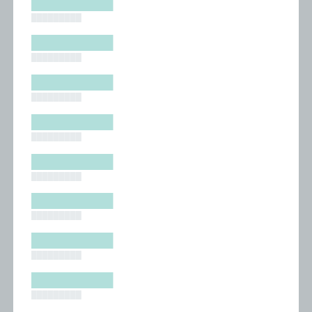
█████████
█████████
█████████
█████████
█████████
█████████
█████████
█████████
█████████
█████████
█████████
█████████
█████████
█████████
█████████
█████████