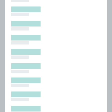
█████████
█████████
█████████
█████████
█████████
█████████
█████████
█████████
█████████
█████████
█████████
█████████
█████████
█████████
█████████
█████████