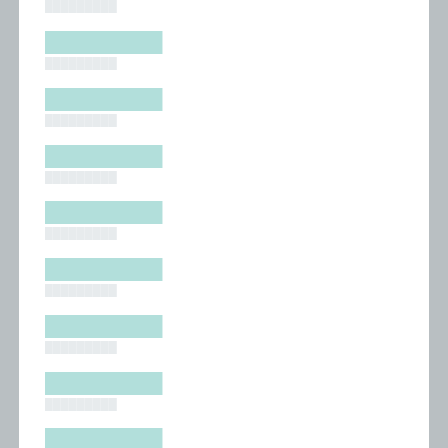
█████████
█████████
█████████
█████████
█████████
█████████
█████████
█████████
█████████
█████████
█████████
█████████
█████████
█████████
█████████
█████████