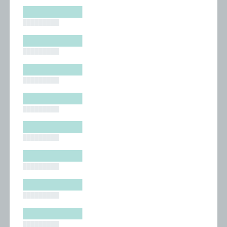
█████████
█████████
█████████
█████████
█████████
█████████
█████████
█████████
█████████
█████████
█████████
█████████
█████████
█████████
█████████
█████████