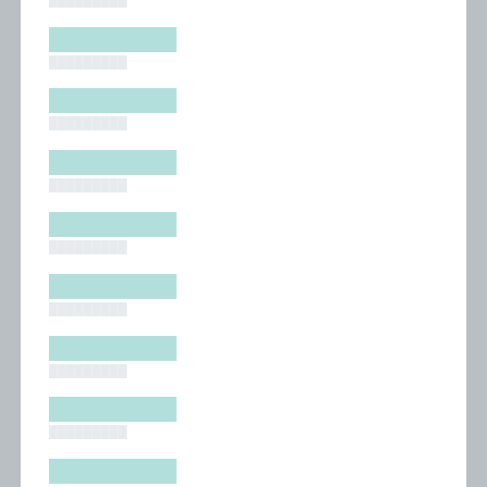
█████████
█████████
█████████
█████████
█████████
█████████
█████████
█████████
█████████
█████████
█████████
█████████
█████████
█████████
█████████