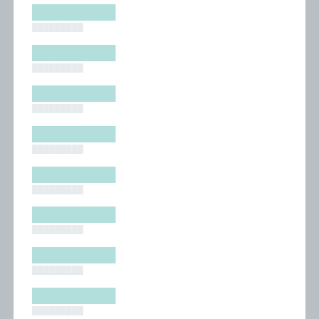
█████████
█████████
█████████
█████████
█████████
█████████
█████████
█████████
█████████
█████████
█████████
█████████
█████████
█████████
█████████
█████████