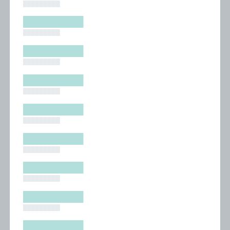
█████████
█████████
█████████
█████████
█████████
█████████
█████████
█████████
█████████
█████████
█████████
█████████
█████████
█████████
█████████
█████████