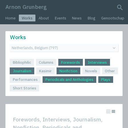
Arnon Grunberg
search query
Home
Works
About
Events
News
Blog
Genootschap
Works
Bibliophilic
Columns
Forewords
Interviews
Journalism
Kasimir
Nonfiction
Novels
Other
Performances
Periodicals and Anthologies
Plays
Short Stories
Forewords, Interviews, Journalism,
Nonfiction, Periodicals and