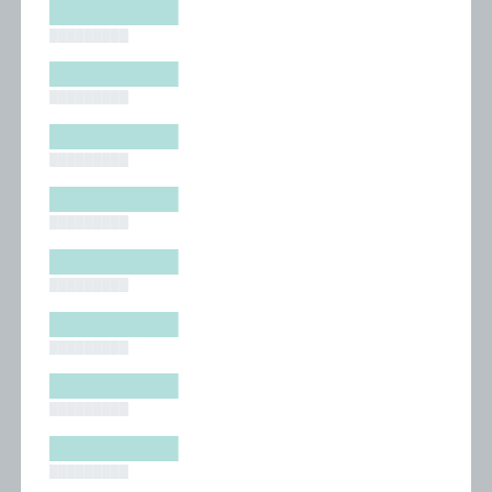
█████████
█████████
█████████
█████████
█████████
█████████
█████████
█████████
█████████
█████████
█████████
█████████
█████████
█████████
█████████
█████████