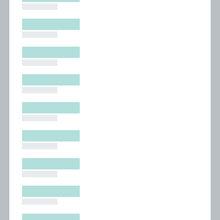
█████████
█████████
█████████
█████████
█████████
█████████
█████████
█████████
█████████
█████████
█████████
█████████
█████████
█████████
█████████
█████████