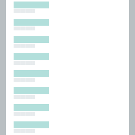
█████████
█████████
█████████
█████████
█████████
█████████
█████████
█████████
█████████
█████████
█████████
█████████
█████████
█████████
█████████
█████████