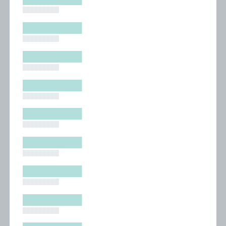
█████████
█████████
█████████
█████████
█████████
█████████
█████████
█████████
█████████
█████████
█████████
█████████
█████████
█████████
█████████