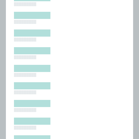
█████████
█████████
█████████
█████████
█████████
█████████
█████████
█████████
█████████
█████████
█████████
█████████
█████████
█████████
█████████
█████████