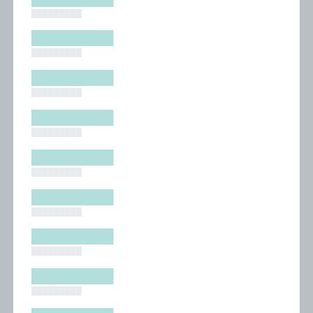
█████████
█████████
█████████
█████████
█████████
█████████
█████████
█████████
█████████
█████████
█████████
█████████
█████████
█████████
█████████