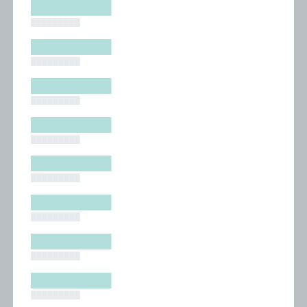
█████████
█████████
█████████
█████████
█████████
█████████
█████████
█████████
█████████
█████████
█████████
█████████
█████████
█████████
█████████
█████████