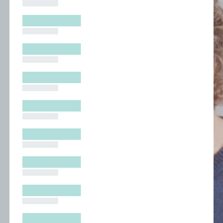
█████████
█████████
█████████
█████████
█████████
█████████
█████████
█████████
█████████
█████████
█████████
█████████
█████████
█████████
█████████
█████████