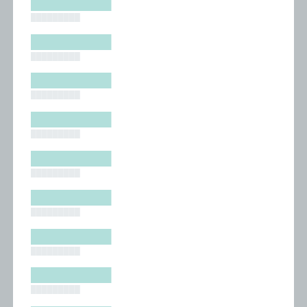
█████████
█████████
█████████
█████████
█████████
█████████
█████████
█████████
█████████
█████████
█████████
█████████
█████████
█████████
█████████
█████████