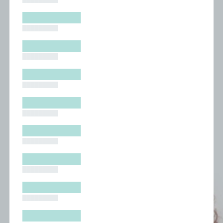
█████████
█████████
█████████
█████████
█████████
█████████
█████████
█████████
█████████
█████████
█████████
█████████
█████████
█████████
█████████