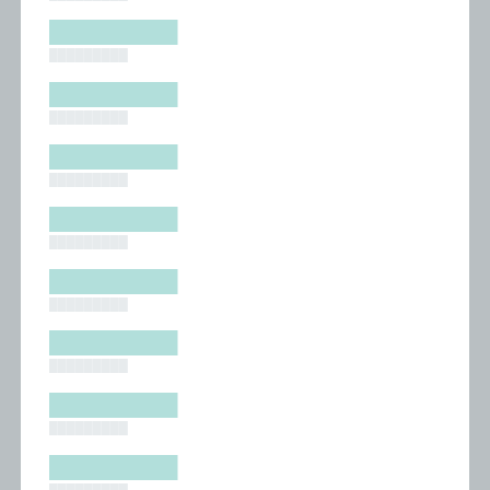
█████████
█████████
█████████
█████████
█████████
█████████
█████████
█████████
█████████
█████████
█████████
█████████
█████████
█████████
█████████
█████████