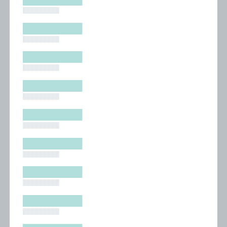
█████████
█████████
█████████
█████████
█████████
█████████
█████████
█████████
█████████
█████████
█████████
█████████
█████████
█████████
█████████