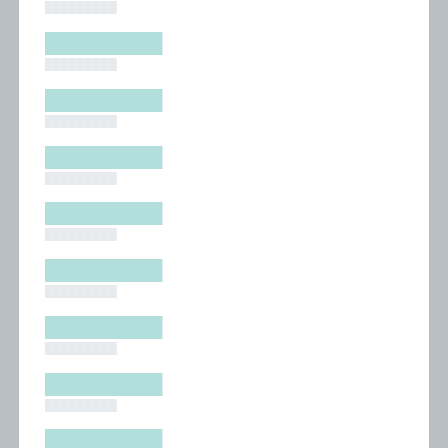
█████████
█████████
█████████
█████████
█████████
█████████
█████████
█████████
█████████
█████████
█████████
█████████
█████████
█████████
█████████
█████████