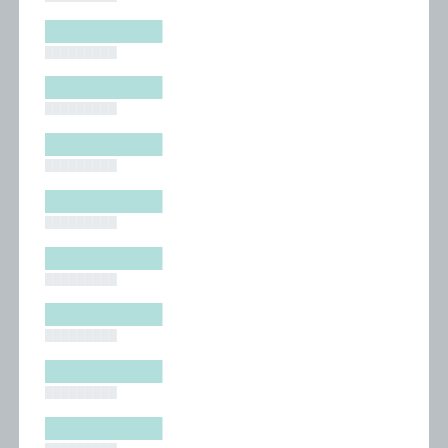
█████████
█████████
█████████
█████████
█████████
█████████
█████████
█████████
█████████
█████████
█████████
█████████
█████████
█████████
█████████