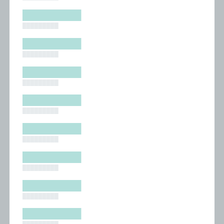
█████████
█████████
█████████
█████████
█████████
█████████
█████████
█████████
█████████
█████████
█████████
█████████
█████████
█████████
█████████