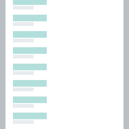
█████████
█████████
█████████
█████████
█████████
█████████
█████████
█████████
█████████
█████████
█████████
█████████
█████████
█████████
█████████
█████████