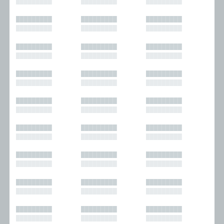
█████████
█████████
█████████
█████████
█████████
█████████
█████████
█████████
█████████
█████████
█████████
█████████
█████████
█████████
█████████
█████████
█████████
█████████
█████████
█████████
█████████
█████████
█████████
█████████
█████████
█████████
█████████
█████████
█████████
█████████
█████████
█████████
█████████
█████████
█████████
█████████
█████████
█████████
█████████
█████████
█████████
█████████
█████████
█████████
█████████
█████████
█████████
█████████
█████████
█████████
█████████