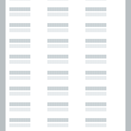
█████████
█████████
█████████
█████████
█████████
█████████
█████████
█████████
█████████
█████████
█████████
█████████
█████████
█████████
█████████
█████████
█████████
█████████
█████████
█████████
█████████
█████████
█████████
█████████
█████████
█████████
█████████
█████████
█████████
█████████
█████████
█████████
█████████
█████████
█████████
█████████
█████████
█████████
█████████
█████████
█████████
█████████
█████████
█████████
█████████
█████████
█████████
█████████