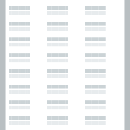
█████████
█████████
█████████
█████████
█████████
█████████
█████████
█████████
█████████
█████████
█████████
█████████
█████████
█████████
█████████
█████████
█████████
█████████
█████████
█████████
█████████
█████████
█████████
█████████
█████████
█████████
█████████
█████████
█████████
█████████
█████████
█████████
█████████
█████████
█████████
█████████
█████████
█████████
█████████
█████████
█████████
█████████
█████████
█████████
█████████
█████████
█████████
█████████