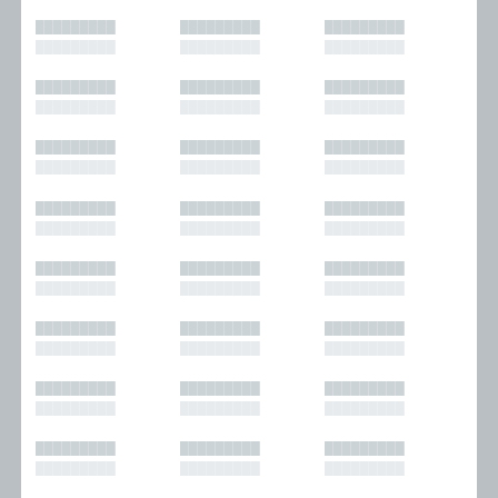
█████████
█████████
█████████
█████████
█████████
█████████
█████████
█████████
█████████
█████████
█████████
█████████
█████████
█████████
█████████
█████████
█████████
█████████
█████████
█████████
█████████
█████████
█████████
█████████
█████████
█████████
█████████
█████████
█████████
█████████
█████████
█████████
█████████
█████████
█████████
█████████
█████████
█████████
█████████
█████████
█████████
█████████
█████████
█████████
█████████
█████████
█████████
█████████