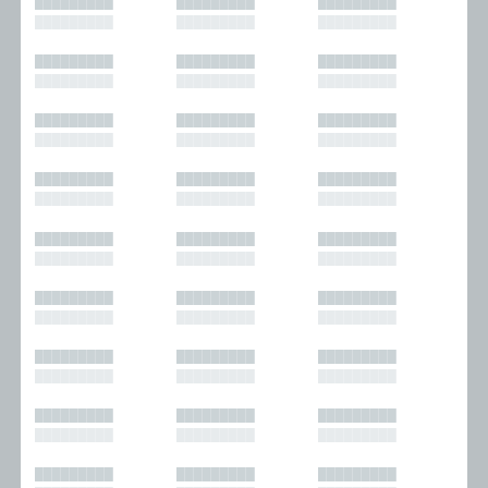
█████████
█████████
█████████
█████████
█████████
█████████
█████████
█████████
█████████
█████████
█████████
█████████
█████████
█████████
█████████
█████████
█████████
█████████
█████████
█████████
█████████
█████████
█████████
█████████
█████████
█████████
█████████
█████████
█████████
█████████
█████████
█████████
█████████
█████████
█████████
█████████
█████████
█████████
█████████
█████████
█████████
█████████
█████████
█████████
█████████
█████████
█████████
█████████
█████████
█████████
█████████