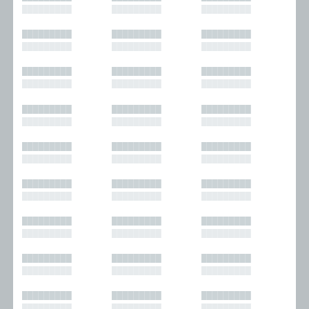
█████████
█████████
█████████
█████████
█████████
█████████
█████████
█████████
█████████
█████████
█████████
█████████
█████████
█████████
█████████
█████████
█████████
█████████
█████████
█████████
█████████
█████████
█████████
█████████
█████████
█████████
█████████
█████████
█████████
█████████
█████████
█████████
█████████
█████████
█████████
█████████
█████████
█████████
█████████
█████████
█████████
█████████
█████████
█████████
█████████
█████████
█████████
█████████
█████████
█████████
█████████