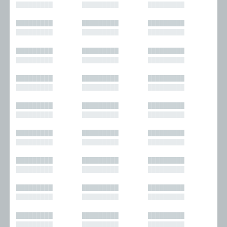
█████████
█████████
█████████
█████████
█████████
█████████
█████████
█████████
█████████
█████████
█████████
█████████
█████████
█████████
█████████
█████████
█████████
█████████
█████████
█████████
█████████
█████████
█████████
█████████
█████████
█████████
█████████
█████████
█████████
█████████
█████████
█████████
█████████
█████████
█████████
█████████
█████████
█████████
█████████
█████████
█████████
█████████
█████████
█████████
█████████
█████████
█████████
█████████
█████████
█████████
█████████