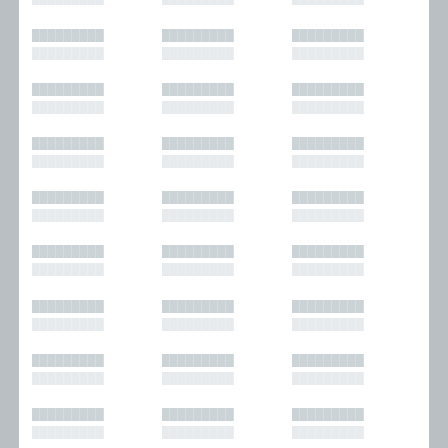
█████████
█████████
█████████
█████████
█████████
█████████
█████████
█████████
█████████
█████████
█████████
█████████
█████████
█████████
█████████
█████████
█████████
█████████
█████████
█████████
█████████
█████████
█████████
█████████
█████████
█████████
█████████
█████████
█████████
█████████
█████████
█████████
█████████
█████████
█████████
█████████
█████████
█████████
█████████
█████████
█████████
█████████
█████████
█████████
█████████
█████████
█████████
█████████