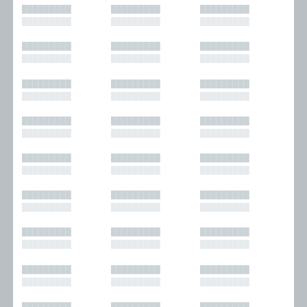
█████████
█████████
█████████
█████████
█████████
█████████
█████████
█████████
█████████
█████████
█████████
█████████
█████████
█████████
█████████
█████████
█████████
█████████
█████████
█████████
█████████
█████████
█████████
█████████
█████████
█████████
█████████
█████████
█████████
█████████
█████████
█████████
█████████
█████████
█████████
█████████
█████████
█████████
█████████
█████████
█████████
█████████
█████████
█████████
█████████
█████████
█████████
█████████
█████████
█████████
█████████