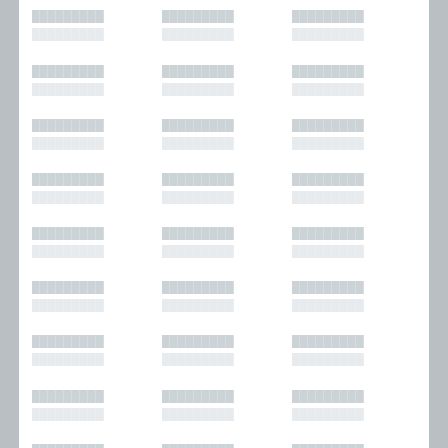
█████████
█████████
█████████
█████████
█████████
█████████
█████████
█████████
█████████
█████████
█████████
█████████
█████████
█████████
█████████
█████████
█████████
█████████
█████████
█████████
█████████
█████████
█████████
█████████
█████████
█████████
█████████
█████████
█████████
█████████
█████████
█████████
█████████
█████████
█████████
█████████
█████████
█████████
█████████
█████████
█████████
█████████
█████████
█████████
█████████
█████████
█████████
█████████