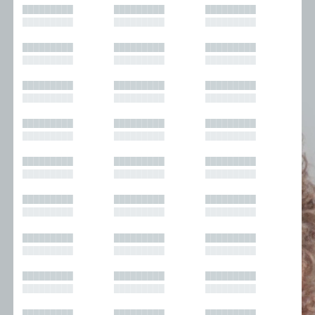
█████████
█████████
█████████
█████████
█████████
█████████
█████████
█████████
█████████
█████████
█████████
█████████
█████████
█████████
█████████
█████████
█████████
█████████
█████████
█████████
█████████
█████████
█████████
█████████
█████████
█████████
█████████
█████████
█████████
█████████
█████████
█████████
█████████
█████████
█████████
█████████
█████████
█████████
█████████
█████████
█████████
█████████
█████████
█████████
█████████
█████████
█████████
█████████
█████████
█████████
█████████