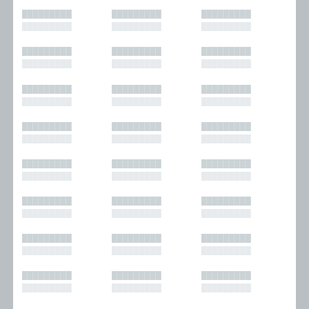
█████████
█████████
█████████
█████████
█████████
█████████
█████████
█████████
█████████
█████████
█████████
█████████
█████████
█████████
█████████
█████████
█████████
█████████
█████████
█████████
█████████
█████████
█████████
█████████
█████████
█████████
█████████
█████████
█████████
█████████
█████████
█████████
█████████
█████████
█████████
█████████
█████████
█████████
█████████
█████████
█████████
█████████
█████████
█████████
█████████
█████████
█████████
█████████