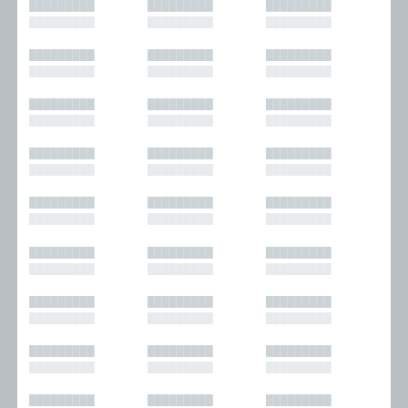
█████████
█████████
█████████
█████████
█████████
█████████
█████████
█████████
█████████
█████████
█████████
█████████
█████████
█████████
█████████
█████████
█████████
█████████
█████████
█████████
█████████
█████████
█████████
█████████
█████████
█████████
█████████
█████████
█████████
█████████
█████████
█████████
█████████
█████████
█████████
█████████
█████████
█████████
█████████
█████████
█████████
█████████
█████████
█████████
█████████
█████████
█████████
█████████
█████████
█████████
█████████