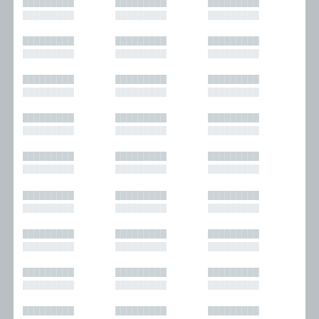
█████████
█████████
█████████
█████████
█████████
█████████
█████████
█████████
█████████
█████████
█████████
█████████
█████████
█████████
█████████
█████████
█████████
█████████
█████████
█████████
█████████
█████████
█████████
█████████
█████████
█████████
█████████
█████████
█████████
█████████
█████████
█████████
█████████
█████████
█████████
█████████
█████████
█████████
█████████
█████████
█████████
█████████
█████████
█████████
█████████
█████████
█████████
█████████
█████████
█████████
█████████