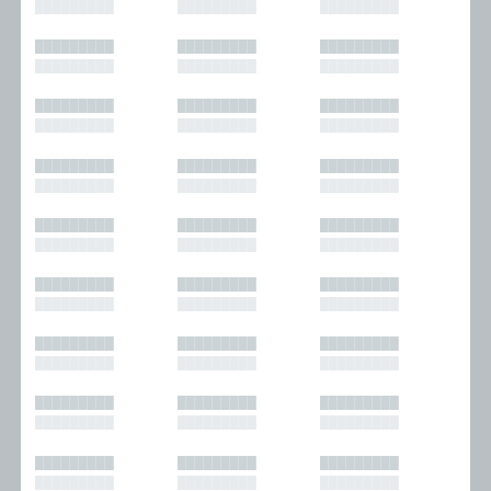
█████████
█████████
█████████
█████████
█████████
█████████
█████████
█████████
█████████
█████████
█████████
█████████
█████████
█████████
█████████
█████████
█████████
█████████
█████████
█████████
█████████
█████████
█████████
█████████
█████████
█████████
█████████
█████████
█████████
█████████
█████████
█████████
█████████
█████████
█████████
█████████
█████████
█████████
█████████
█████████
█████████
█████████
█████████
█████████
█████████
█████████
█████████
█████████
█████████
█████████
█████████