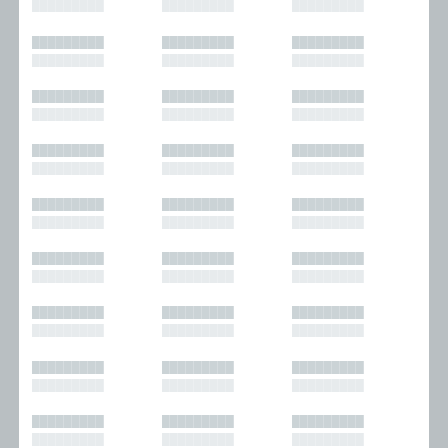
█████████
█████████
█████████
█████████
█████████
█████████
█████████
█████████
█████████
█████████
█████████
█████████
█████████
█████████
█████████
█████████
█████████
█████████
█████████
█████████
█████████
█████████
█████████
█████████
█████████
█████████
█████████
█████████
█████████
█████████
█████████
█████████
█████████
█████████
█████████
█████████
█████████
█████████
█████████
█████████
█████████
█████████
█████████
█████████
█████████
█████████
█████████
█████████
█████████
█████████
█████████