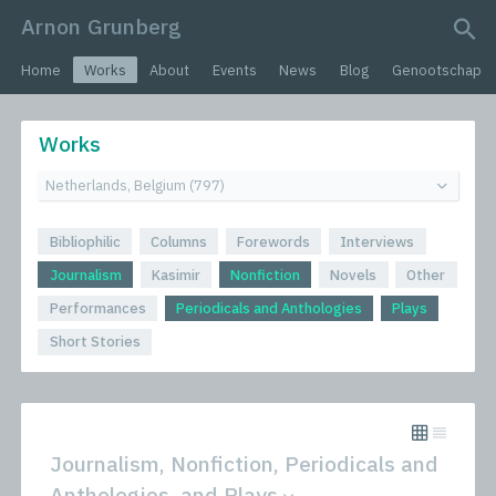
Arnon Grunberg
search query
Home
Works
About
Events
News
Blog
Genootschap
Works
Bibliophilic
Columns
Forewords
Interviews
Journalism
Kasimir
Nonfiction
Novels
Other
Performances
Periodicals and Anthologies
Plays
Short Stories
Journalism, Nonfiction, Periodicals and
Anthologies, and Plays