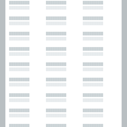
█████████
█████████
█████████
█████████
█████████
█████████
█████████
█████████
█████████
█████████
█████████
█████████
█████████
█████████
█████████
█████████
█████████
█████████
█████████
█████████
█████████
█████████
█████████
█████████
█████████
█████████
█████████
█████████
█████████
█████████
█████████
█████████
█████████
█████████
█████████
█████████
█████████
█████████
█████████
█████████
█████████
█████████
█████████
█████████
█████████
█████████
█████████
█████████
█████████
█████████
█████████