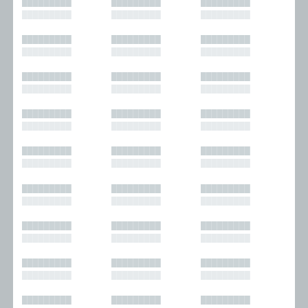
█████████
█████████
█████████
█████████
█████████
█████████
█████████
█████████
█████████
█████████
█████████
█████████
█████████
█████████
█████████
█████████
█████████
█████████
█████████
█████████
█████████
█████████
█████████
█████████
█████████
█████████
█████████
█████████
█████████
█████████
█████████
█████████
█████████
█████████
█████████
█████████
█████████
█████████
█████████
█████████
█████████
█████████
█████████
█████████
█████████
█████████
█████████
█████████
█████████
█████████
█████████