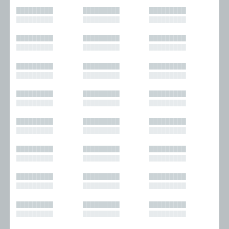
█████████
█████████
█████████
█████████
█████████
█████████
█████████
█████████
█████████
█████████
█████████
█████████
█████████
█████████
█████████
█████████
█████████
█████████
█████████
█████████
█████████
█████████
█████████
█████████
█████████
█████████
█████████
█████████
█████████
█████████
█████████
█████████
█████████
█████████
█████████
█████████
█████████
█████████
█████████
█████████
█████████
█████████
█████████
█████████
█████████
█████████
█████████
█████████