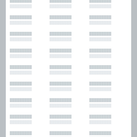
█████████
█████████
█████████
█████████
█████████
█████████
█████████
█████████
█████████
█████████
█████████
█████████
█████████
█████████
█████████
█████████
█████████
█████████
█████████
█████████
█████████
█████████
█████████
█████████
█████████
█████████
█████████
█████████
█████████
█████████
█████████
█████████
█████████
█████████
█████████
█████████
█████████
█████████
█████████
█████████
█████████
█████████
█████████
█████████
█████████
█████████
█████████
█████████
█████████
█████████
█████████