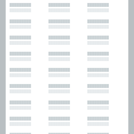
█████████
█████████
█████████
█████████
█████████
█████████
█████████
█████████
█████████
█████████
█████████
█████████
█████████
█████████
█████████
█████████
█████████
█████████
█████████
█████████
█████████
█████████
█████████
█████████
█████████
█████████
█████████
█████████
█████████
█████████
█████████
█████████
█████████
█████████
█████████
█████████
█████████
█████████
█████████
█████████
█████████
█████████
█████████
█████████
█████████
█████████
█████████
█████████