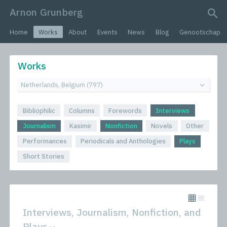
Arnon Grunberg
search query
Home
Works
About
Events
News
Blog
Genootschap
Works
Bibliophilic
Columns
Forewords
Interviews
Journalism
Kasimir
Nonfiction
Novels
Other
Performances
Periodicals and Anthologies
Plays
Short Stories
Interviews, Journalism, Nonfiction, and
Plays