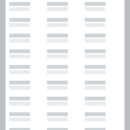
█████████
█████████
█████████
█████████
█████████
█████████
█████████
█████████
█████████
█████████
█████████
█████████
█████████
█████████
█████████
█████████
█████████
█████████
█████████
█████████
█████████
█████████
█████████
█████████
█████████
█████████
█████████
█████████
█████████
█████████
█████████
█████████
█████████
█████████
█████████
█████████
█████████
█████████
█████████
█████████
█████████
█████████
█████████
█████████
█████████
█████████
█████████
█████████
█████████
█████████
█████████