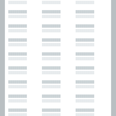
█████████
█████████
█████████
█████████
█████████
█████████
█████████
█████████
█████████
█████████
█████████
█████████
█████████
█████████
█████████
█████████
█████████
█████████
█████████
█████████
█████████
█████████
█████████
█████████
█████████
█████████
█████████
█████████
█████████
█████████
█████████
█████████
█████████
█████████
█████████
█████████
█████████
█████████
█████████
█████████
█████████
█████████
█████████
█████████
█████████
█████████
█████████
█████████
█████████
█████████
█████████