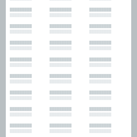
█████████
█████████
█████████
█████████
█████████
█████████
█████████
█████████
█████████
█████████
█████████
█████████
█████████
█████████
█████████
█████████
█████████
█████████
█████████
█████████
█████████
█████████
█████████
█████████
█████████
█████████
█████████
█████████
█████████
█████████
█████████
█████████
█████████
█████████
█████████
█████████
█████████
█████████
█████████
█████████
█████████
█████████
█████████
█████████
█████████
█████████
█████████
█████████