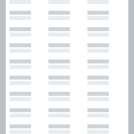
█████████
█████████
█████████
█████████
█████████
█████████
█████████
█████████
█████████
█████████
█████████
█████████
█████████
█████████
█████████
█████████
█████████
█████████
█████████
█████████
█████████
█████████
█████████
█████████
█████████
█████████
█████████
█████████
█████████
█████████
█████████
█████████
█████████
█████████
█████████
█████████
█████████
█████████
█████████
█████████
█████████
█████████
█████████
█████████
█████████
█████████
█████████
█████████
█████████
█████████
█████████