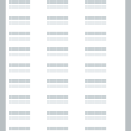
█████████
█████████
█████████
█████████
█████████
█████████
█████████
█████████
█████████
█████████
█████████
█████████
█████████
█████████
█████████
█████████
█████████
█████████
█████████
█████████
█████████
█████████
█████████
█████████
█████████
█████████
█████████
█████████
█████████
█████████
█████████
█████████
█████████
█████████
█████████
█████████
█████████
█████████
█████████
█████████
█████████
█████████
█████████
█████████
█████████
█████████
█████████
█████████
█████████
█████████
█████████