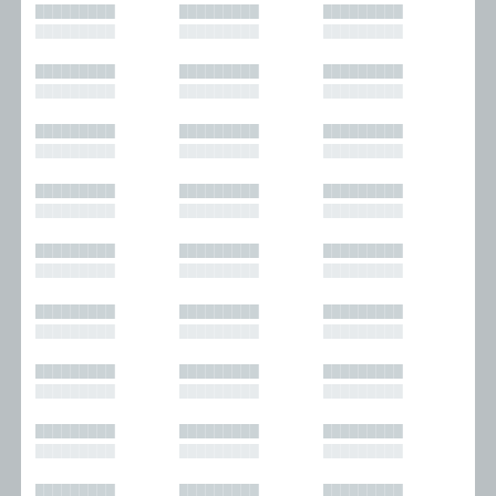
█████████
█████████
█████████
█████████
█████████
█████████
█████████
█████████
█████████
█████████
█████████
█████████
█████████
█████████
█████████
█████████
█████████
█████████
█████████
█████████
█████████
█████████
█████████
█████████
█████████
█████████
█████████
█████████
█████████
█████████
█████████
█████████
█████████
█████████
█████████
█████████
█████████
█████████
█████████
█████████
█████████
█████████
█████████
█████████
█████████
█████████
█████████
█████████
█████████
█████████
█████████