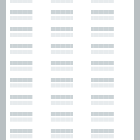
█████████
█████████
█████████
█████████
█████████
█████████
█████████
█████████
█████████
█████████
█████████
█████████
█████████
█████████
█████████
█████████
█████████
█████████
█████████
█████████
█████████
█████████
█████████
█████████
█████████
█████████
█████████
█████████
█████████
█████████
█████████
█████████
█████████
█████████
█████████
█████████
█████████
█████████
█████████
█████████
█████████
█████████
█████████
█████████
█████████
█████████
█████████
█████████
█████████
█████████
█████████