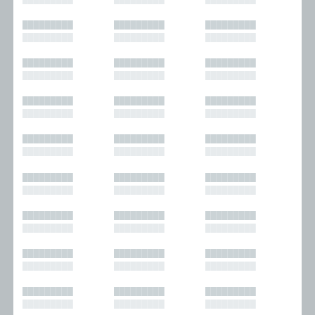
█████████
█████████
█████████
█████████
█████████
█████████
█████████
█████████
█████████
█████████
█████████
█████████
█████████
█████████
█████████
█████████
█████████
█████████
█████████
█████████
█████████
█████████
█████████
█████████
█████████
█████████
█████████
█████████
█████████
█████████
█████████
█████████
█████████
█████████
█████████
█████████
█████████
█████████
█████████
█████████
█████████
█████████
█████████
█████████
█████████
█████████
█████████
█████████