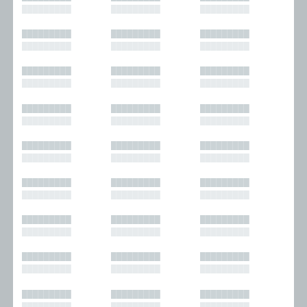
█████████
█████████
█████████
█████████
█████████
█████████
█████████
█████████
█████████
█████████
█████████
█████████
█████████
█████████
█████████
█████████
█████████
█████████
█████████
█████████
█████████
█████████
█████████
█████████
█████████
█████████
█████████
█████████
█████████
█████████
█████████
█████████
█████████
█████████
█████████
█████████
█████████
█████████
█████████
█████████
█████████
█████████
█████████
█████████
█████████
█████████
█████████
█████████
█████████
█████████
█████████