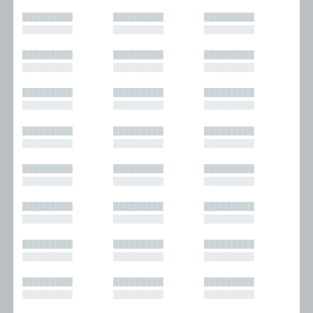
█████████
█████████
█████████
█████████
█████████
█████████
█████████
█████████
█████████
█████████
█████████
█████████
█████████
█████████
█████████
█████████
█████████
█████████
█████████
█████████
█████████
█████████
█████████
█████████
█████████
█████████
█████████
█████████
█████████
█████████
█████████
█████████
█████████
█████████
█████████
█████████
█████████
█████████
█████████
█████████
█████████
█████████
█████████
█████████
█████████
█████████
█████████
█████████