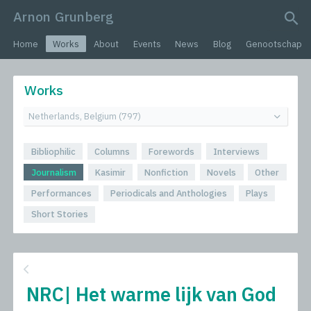
Arnon Grunberg
search query
Home
Works
About
Events
News
Blog
Genootschap
Works
Bibliophilic
Columns
Forewords
Interviews
Journalism
Kasimir
Nonfiction
Novels
Other
Performances
Periodicals and Anthologies
Plays
Short Stories
NRC| Het warme lijk van God