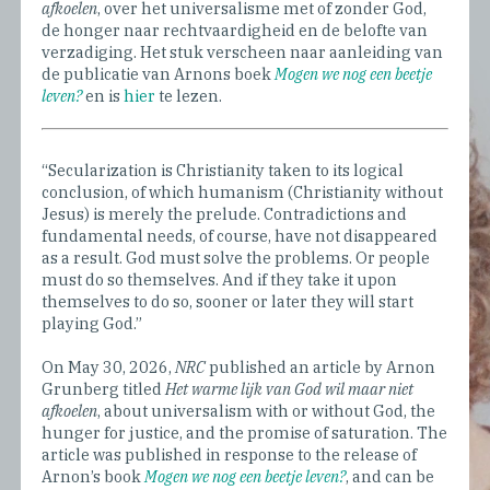
afkoelen
, over het universalisme met of zonder God,
de honger naar rechtvaardigheid en de belofte van
verzadiging. Het stuk verscheen naar aanleiding van
de publicatie van Arnons boek
Mogen we nog een beetje
leven?
en is
hier
te lezen.
“Secularization is Christianity taken to its logical
conclusion, of which humanism (Christianity without
Jesus) is merely the prelude. Contradictions and
fundamental needs, of course, have not disappeared
as a result. God must solve the problems. Or people
must do so themselves. And if they take it upon
themselves to do so, sooner or later they will start
playing God.”
On May 30, 2026,
NRC
published an article by Arnon
Grunberg titled
Het warme lijk van God wil maar niet
afkoelen
, about universalism with or without God, the
hunger for justice, and the promise of saturation. The
article was published in response to the release of
Arnon’s book
Mogen we nog een beetje leven?
, and can be