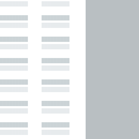
█████████
█████████
█████████
█████████
█████████
█████████
█████████
█████████
█████████
█████████
█████████
█████████
█████████
█████████
█████████
█████████
█████████
█████████
█████████
█████████
█████████
█████████
█████████
█████████
█████████
█████████