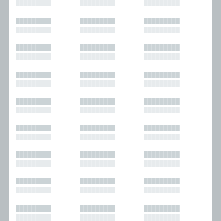
█████████
█████████
█████████
█████████
█████████
█████████
█████████
█████████
█████████
█████████
█████████
█████████
█████████
█████████
█████████
█████████
█████████
█████████
█████████
█████████
█████████
█████████
█████████
█████████
█████████
█████████
█████████
█████████
█████████
█████████
█████████
█████████
█████████
█████████
█████████
█████████
█████████
█████████
█████████
█████████
█████████
█████████
█████████
█████████
█████████
█████████
█████████
█████████
█████████
█████████
█████████