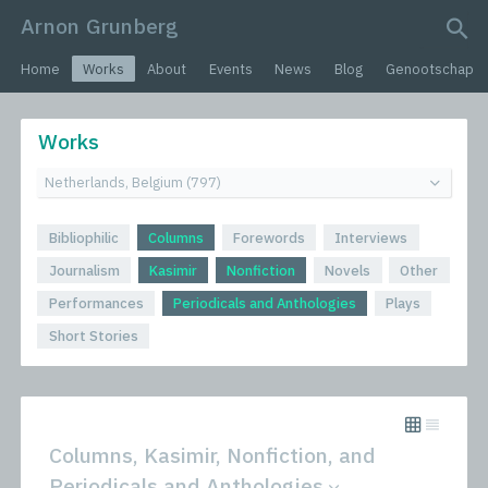
Arnon Grunberg
search query
Home
Works
About
Events
News
Blog
Genootschap
Works
Bibliophilic
Columns
Forewords
Interviews
Journalism
Kasimir
Nonfiction
Novels
Other
Performances
Periodicals and Anthologies
Plays
Short Stories
Columns, Kasimir, Nonfiction, and
Periodicals and Anthologies