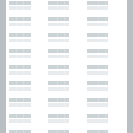
█████████
█████████
█████████
█████████
█████████
█████████
█████████
█████████
█████████
█████████
█████████
█████████
█████████
█████████
█████████
█████████
█████████
█████████
█████████
█████████
█████████
█████████
█████████
█████████
█████████
█████████
█████████
█████████
█████████
█████████
█████████
█████████
█████████
█████████
█████████
█████████
█████████
█████████
█████████
█████████
█████████
█████████
█████████
█████████
█████████
█████████
█████████
█████████
█████████
█████████
█████████