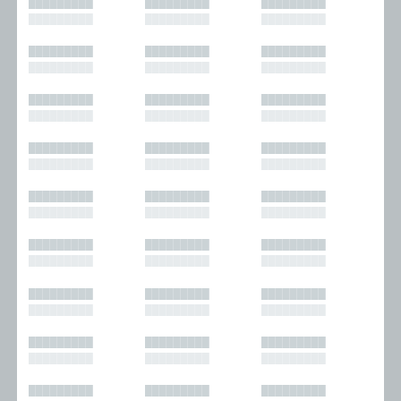
█████████
█████████
█████████
█████████
█████████
█████████
█████████
█████████
█████████
█████████
█████████
█████████
█████████
█████████
█████████
█████████
█████████
█████████
█████████
█████████
█████████
█████████
█████████
█████████
█████████
█████████
█████████
█████████
█████████
█████████
█████████
█████████
█████████
█████████
█████████
█████████
█████████
█████████
█████████
█████████
█████████
█████████
█████████
█████████
█████████
█████████
█████████
█████████
█████████
█████████
█████████