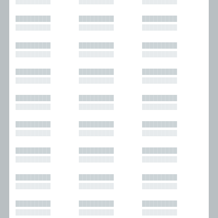
█████████
█████████
█████████
█████████
█████████
█████████
█████████
█████████
█████████
█████████
█████████
█████████
█████████
█████████
█████████
█████████
█████████
█████████
█████████
█████████
█████████
█████████
█████████
█████████
█████████
█████████
█████████
█████████
█████████
█████████
█████████
█████████
█████████
█████████
█████████
█████████
█████████
█████████
█████████
█████████
█████████
█████████
█████████
█████████
█████████
█████████
█████████
█████████
█████████
█████████
█████████