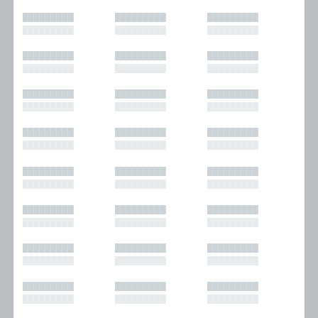
█████████
█████████
█████████
█████████
█████████
█████████
█████████
█████████
█████████
█████████
█████████
█████████
█████████
█████████
█████████
█████████
█████████
█████████
█████████
█████████
█████████
█████████
█████████
█████████
█████████
█████████
█████████
█████████
█████████
█████████
█████████
█████████
█████████
█████████
█████████
█████████
█████████
█████████
█████████
█████████
█████████
█████████
█████████
█████████
█████████
█████████
█████████
█████████