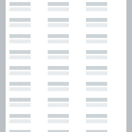
█████████
█████████
█████████
█████████
█████████
█████████
█████████
█████████
█████████
█████████
█████████
█████████
█████████
█████████
█████████
█████████
█████████
█████████
█████████
█████████
█████████
█████████
█████████
█████████
█████████
█████████
█████████
█████████
█████████
█████████
█████████
█████████
█████████
█████████
█████████
█████████
█████████
█████████
█████████
█████████
█████████
█████████
█████████
█████████
█████████
█████████
█████████
█████████
█████████
█████████
█████████