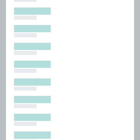
█████████
█████████
█████████
█████████
█████████
█████████
█████████
█████████
█████████
█████████
█████████
█████████
█████████
█████████
█████████