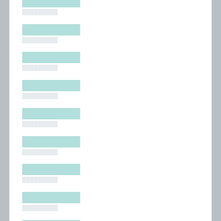
█████████
█████████
█████████
█████████
█████████
█████████
█████████
█████████
█████████
█████████
█████████
█████████
█████████
█████████
█████████
█████████