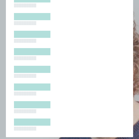
█████████
█████████
█████████
█████████
█████████
█████████
█████████
█████████
█████████
█████████
█████████
█████████
█████████
█████████
█████████