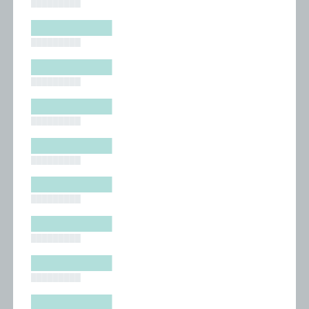
█████████
█████████
█████████
█████████
█████████
█████████
█████████
█████████
█████████
█████████
█████████
█████████
█████████
█████████
█████████
█████████