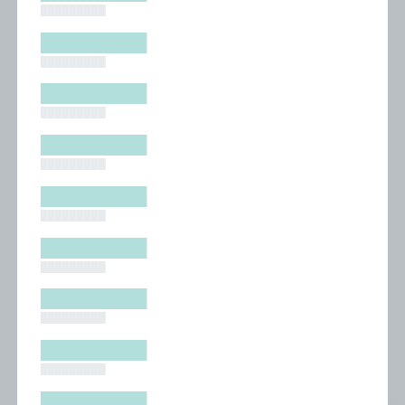
█████████
█████████
█████████
█████████
█████████
█████████
█████████
█████████
█████████
█████████
█████████
█████████
█████████
█████████
█████████
█████████