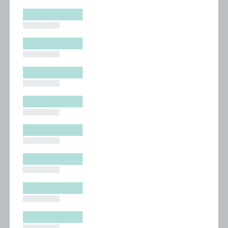
█████████
█████████
█████████
█████████
█████████
█████████
█████████
█████████
█████████
█████████
█████████
█████████
█████████
█████████
█████████
█████████