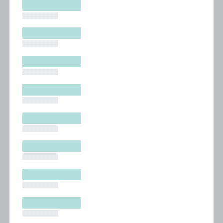
█████████
█████████
█████████
█████████
█████████
█████████
█████████
█████████
█████████
█████████
█████████
█████████
█████████
█████████
█████████
█████████