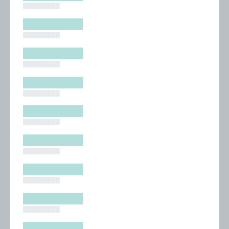
█████████
█████████
█████████
█████████
█████████
█████████
█████████
█████████
█████████
█████████
█████████
█████████
█████████
█████████
█████████
█████████