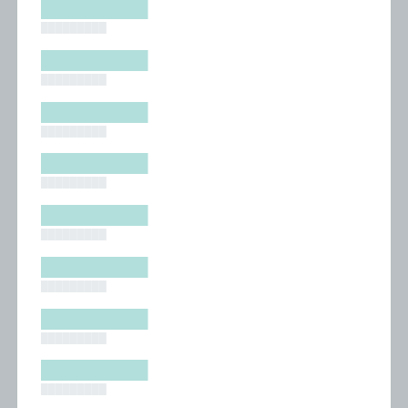
█████████
█████████
█████████
█████████
█████████
█████████
█████████
█████████
█████████
█████████
█████████
█████████
█████████
█████████
█████████
█████████