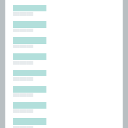
█████████
█████████
█████████
█████████
█████████
█████████
█████████
█████████
█████████
█████████
█████████
█████████
█████████
█████████
█████████
█████████