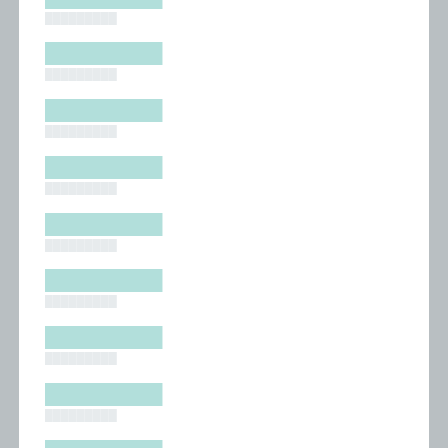
█████████
█████████
█████████
█████████
█████████
█████████
█████████
█████████
█████████
█████████
█████████
█████████
█████████
█████████
█████████