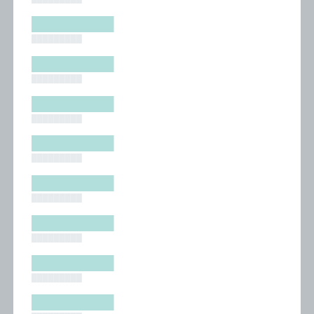
█████████
█████████
█████████
█████████
█████████
█████████
█████████
█████████
█████████
█████████
█████████
█████████
█████████
█████████
█████████