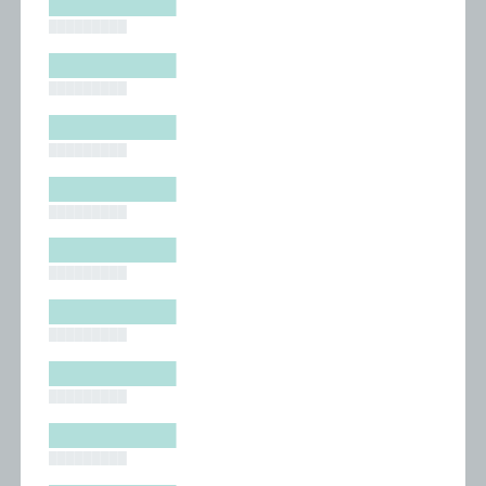
█████████
█████████
█████████
█████████
█████████
█████████
█████████
█████████
█████████
█████████
█████████
█████████
█████████
█████████
█████████
█████████