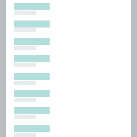
█████████
█████████
█████████
█████████
█████████
█████████
█████████
█████████
█████████
█████████
█████████
█████████
█████████
█████████
█████████
█████████