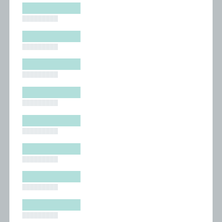
█████████
█████████
█████████
█████████
█████████
█████████
█████████
█████████
█████████
█████████
█████████
█████████
█████████
█████████
█████████
█████████