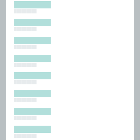
█████████
█████████
█████████
█████████
█████████
█████████
█████████
█████████
█████████
█████████
█████████
█████████
█████████
█████████
█████████
█████████