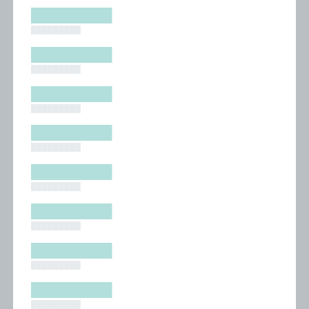
█████████
█████████
█████████
█████████
█████████
█████████
█████████
█████████
█████████
█████████
█████████
█████████
█████████
█████████
█████████
█████████