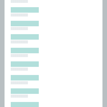
█████████
█████████
█████████
█████████
█████████
█████████
█████████
█████████
█████████
█████████
█████████
█████████
█████████
█████████
█████████
█████████