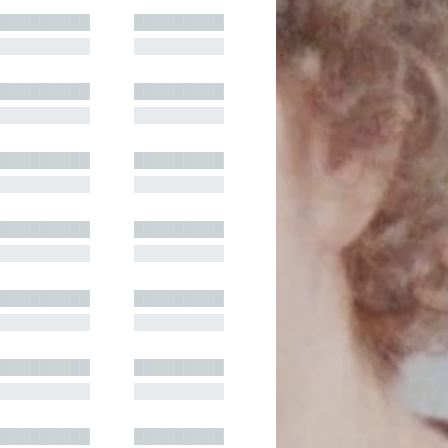
█████████
█████████
█████████
█████████
█████████
█████████
█████████
█████████
█████████
█████████
█████████
█████████
█████████
█████████
█████████
█████████
█████████
█████████
█████████
█████████
█████████
█████████
█████████
█████████
█████████
█████████