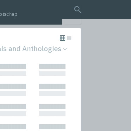
otschap
search query
als and Anthologies
tion
█████████
█████████
s
█████████
█████████
rmances
█████████
█████████
icals and Anthologies
█████████
█████████
Stories
█████████
█████████
█████████
█████████
█████████
█████████