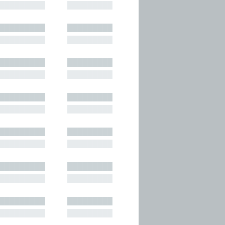
█████████
█████████
█████████
█████████
█████████
█████████
█████████
█████████
█████████
█████████
█████████
█████████
█████████
█████████
█████████
█████████
█████████
█████████
█████████
█████████
█████████
█████████
█████████
█████████
█████████
█████████