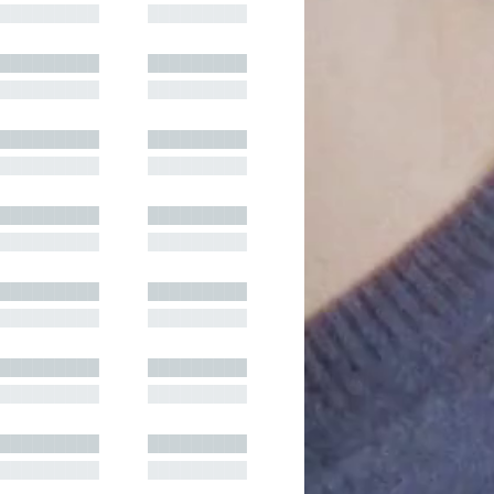
█████████
█████████
█████████
█████████
█████████
█████████
█████████
█████████
█████████
█████████
█████████
█████████
█████████
█████████
█████████
█████████
█████████
█████████
█████████
█████████
█████████
█████████
█████████
█████████
█████████
█████████