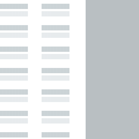
█████████
█████████
█████████
█████████
█████████
█████████
█████████
█████████
█████████
█████████
█████████
█████████
█████████
█████████
█████████
█████████
█████████
█████████
█████████
█████████
█████████
█████████
█████████
█████████
█████████
█████████