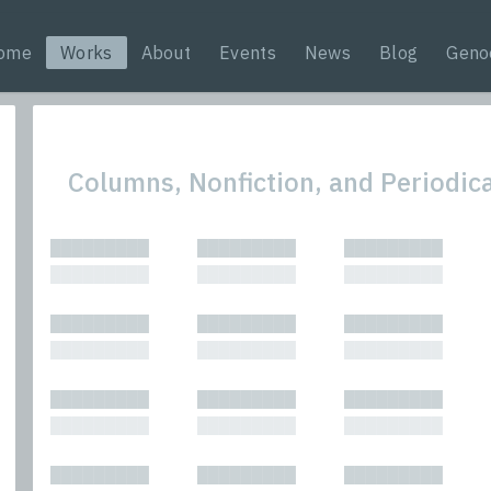
ome
Works
About
Events
News
Blog
Geno
Columns, Nonfiction, and Periodic
All
Nonfic
█████████
█████████
█████████
Bibliophilic
Novel
█████████
█████████
█████████
Columns
Other
Forewords
Perfo
█████████
█████████
█████████
Interviews
Period
█████████
█████████
█████████
Journalism
Plays
Kasimir
Short 
█████████
█████████
█████████
█████████
█████████
█████████
█████████
█████████
█████████