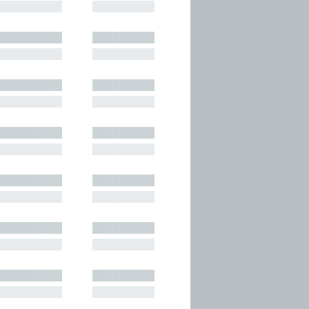
█████████
█████████
█████████
█████████
█████████
█████████
█████████
█████████
█████████
█████████
█████████
█████████
█████████
█████████
█████████
█████████
█████████
█████████
█████████
█████████
█████████
█████████
█████████
█████████
█████████
█████████