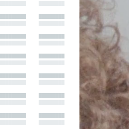
█████████
█████████
█████████
█████████
█████████
█████████
█████████
█████████
█████████
█████████
█████████
█████████
█████████
█████████
█████████
█████████
█████████
█████████
█████████
█████████
█████████
█████████
█████████
█████████
█████████
█████████