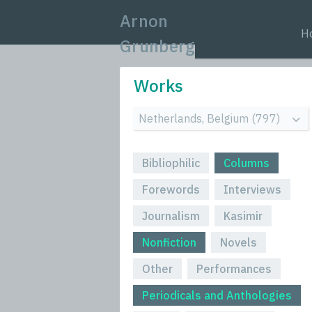
Arnon
H
Grunberg
Works
Bibliophilic
Columns
Forewords
Interviews
Journalism
Kasimir
Nonfiction
Novels
Other
Performances
Periodicals and Anthologies