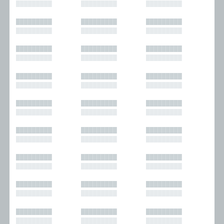
█████████
█████████
█████████
█████████
█████████
█████████
█████████
█████████
█████████
█████████
█████████
█████████
█████████
█████████
█████████
█████████
█████████
█████████
█████████
█████████
█████████
█████████
█████████
█████████
█████████
█████████
█████████
█████████
█████████
█████████
█████████
█████████
█████████
█████████
█████████
█████████
█████████
█████████
█████████
█████████
█████████
█████████
█████████
█████████
█████████
█████████
█████████
█████████
█████████
█████████
█████████