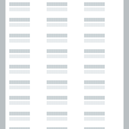
█████████
█████████
█████████
█████████
█████████
█████████
█████████
█████████
█████████
█████████
█████████
█████████
█████████
█████████
█████████
█████████
█████████
█████████
█████████
█████████
█████████
█████████
█████████
█████████
█████████
█████████
█████████
█████████
█████████
█████████
█████████
█████████
█████████
█████████
█████████
█████████
█████████
█████████
█████████
█████████
█████████
█████████
█████████
█████████
█████████
█████████
█████████
█████████
█████████
█████████
█████████