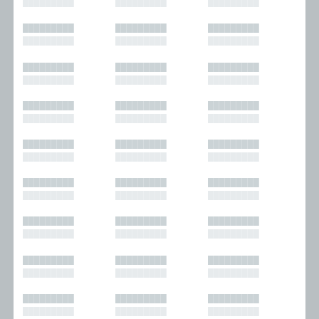
█████████
█████████
█████████
█████████
█████████
█████████
█████████
█████████
█████████
█████████
█████████
█████████
█████████
█████████
█████████
█████████
█████████
█████████
█████████
█████████
█████████
█████████
█████████
█████████
█████████
█████████
█████████
█████████
█████████
█████████
█████████
█████████
█████████
█████████
█████████
█████████
█████████
█████████
█████████
█████████
█████████
█████████
█████████
█████████
█████████
█████████
█████████
█████████
█████████
█████████
█████████