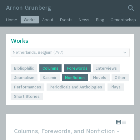
Arnon Grunberg
search query
Home
Works
About
Events
News
Blog
Genootschap
Works
Bibliophilic
Columns
Forewords
Interviews
Journalism
Kasimir
Nonfiction
Novels
Other
Performances
Periodicals and Anthologies
Plays
Short Stories
Columns, Forewords, and Nonfiction