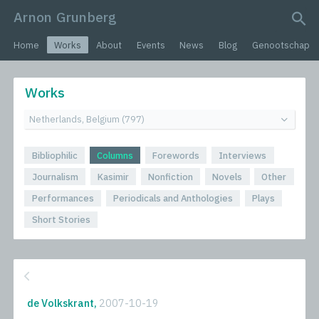
Arnon Grunberg
search query
Home
Works
About
Events
News
Blog
Genootschap
Works
Bibliophilic
Columns
Forewords
Interviews
Journalism
Kasimir
Nonfiction
Novels
Other
Performances
Periodicals and Anthologies
Plays
Short Stories
de Volkskrant,
2007-10-19