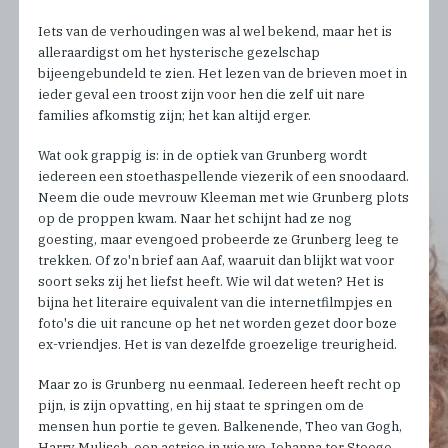
Iets van de verhoudingen was al wel bekend, maar het is
alleraardigst om het hysterische gezelschap
bijeengebundeld te zien. Het lezen van de brieven moet in
ieder geval een troost zijn voor hen die zelf uit nare
families afkomstig zijn; het kan altijd erger.
Wat ook grappig is: in de optiek van Grunberg wordt
iedereen een stoethaspellende viezerik of een snoodaard.
Neem die oude mevrouw Kleeman met wie Grunberg plots
op de proppen kwam. Naar het schijnt had ze nog
goesting, maar evengoed probeerde ze Grunberg leeg te
trekken. Of zo'n brief aan Aaf, waaruit dan blijkt wat voor
soort seks zij het liefst heeft. Wie wil dat weten? Het is
bijna het literaire equivalent van die internetfilmpjes en
foto's die uit rancune op het net worden gezet door boze
ex-vriendjes. Het is van dezelfde groezelige treurigheid.
Maar zo is Grunberg nu eenmaal. Iedereen heeft recht op
pijn, is zijn opvatting, en hij staat te springen om de
mensen hun portie te geven. Balkenende, Theo van Gogh,
Harry Mulisch, een actrice in wie we Johanna ter Steege