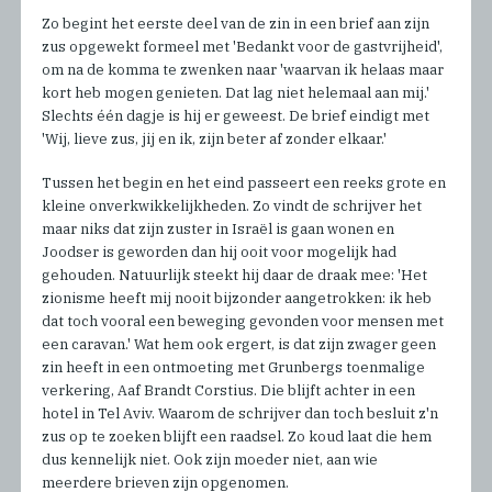
Zo begint het eerste deel van de zin in een brief aan zijn
zus opgewekt formeel met 'Bedankt voor de gastvrijheid',
om na de komma te zwenken naar 'waarvan ik helaas maar
kort heb mogen genieten. Dat lag niet helemaal aan mij.'
Slechts één dagje is hij er geweest. De brief eindigt met
'Wij, lieve zus, jij en ik, zijn beter af zonder elkaar.'
Tussen het begin en het eind passeert een reeks grote en
kleine onverkwikkelijkheden. Zo vindt de schrijver het
maar niks dat zijn zuster in Israël is gaan wonen en
Joodser is geworden dan hij ooit voor mogelijk had
gehouden. Natuurlijk steekt hij daar de draak mee: 'Het
zionisme heeft mij nooit bijzonder aangetrokken: ik heb
dat toch vooral een beweging gevonden voor mensen met
een caravan.' Wat hem ook ergert, is dat zijn zwager geen
zin heeft in een ontmoeting met Grunbergs toenmalige
verkering, Aaf Brandt Corstius. Die blijft achter in een
hotel in Tel Aviv. Waarom de schrijver dan toch besluit z'n
zus op te zoeken blijft een raadsel. Zo koud laat die hem
dus kennelijk niet. Ook zijn moeder niet, aan wie
meerdere brieven zijn opgenomen.