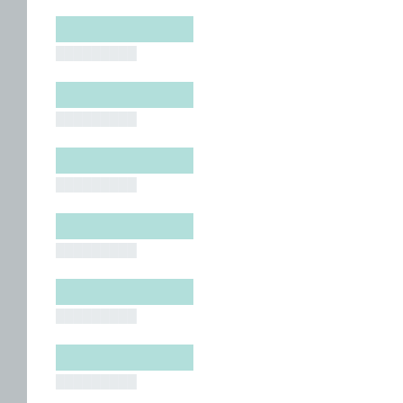
█████████
█████████
█████████
█████████
█████████
█████████
█████████
█████████
█████████
█████████
█████████
█████████