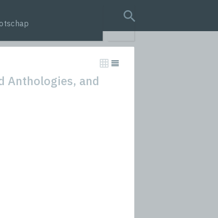
otschap
search query
nd Anthologies, and
tion
s
rmances
icals and Anthologies
Stories