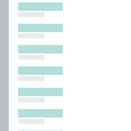
█████████
█████████
█████████
█████████
█████████
█████████
█████████
█████████
█████████
█████████
█████████
█████████