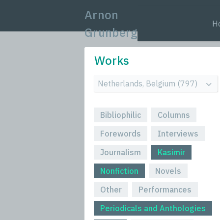
Arnon
H
Grunberg
Works
Bibliophilic
Columns
Forewords
Interviews
Journalism
Kasimir
Nonfiction
Novels
Other
Performances
Periodicals and Anthologies