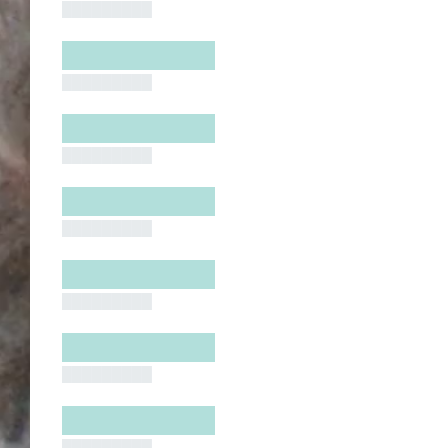
█████████
█████████
█████████
█████████
█████████
█████████
█████████
█████████
█████████
█████████
█████████
█████████
█████████