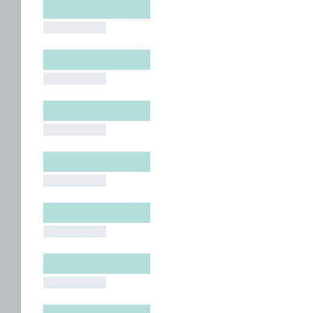
█████████
█████████
█████████
█████████
█████████
█████████
█████████
█████████
█████████
█████████
█████████
█████████