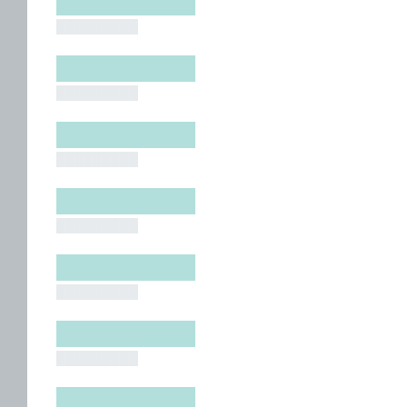
█████████
█████████
█████████
█████████
█████████
█████████
█████████
█████████
█████████
█████████
█████████
█████████
█████████