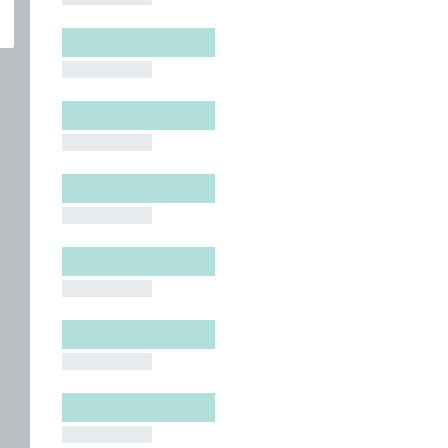
█████████
█████████
█████████
█████████
█████████
█████████
█████████
█████████
█████████
█████████
█████████
█████████