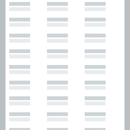
█████████
█████████
█████████
█████████
█████████
█████████
█████████
█████████
█████████
█████████
█████████
█████████
█████████
█████████
█████████
█████████
█████████
█████████
█████████
█████████
█████████
█████████
█████████
█████████
█████████
█████████
█████████
█████████
█████████
█████████
█████████
█████████
█████████
█████████
█████████
█████████
█████████
█████████
█████████
█████████
█████████
█████████
█████████
█████████
█████████
█████████
█████████
█████████
█████████
█████████
█████████