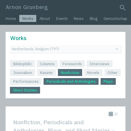
Arnon Grunberg
search query
Home
Works
About
Events
News
Blog
Genootschap
Works
Bibliophilic
Columns
Forewords
Interviews
Journalism
Kasimir
Nonfiction
Novels
Other
Performances
Periodicals and Anthologies
Plays
Short Stories
Nonfiction, Periodicals and
Anthologies, Plays, and Short Stories