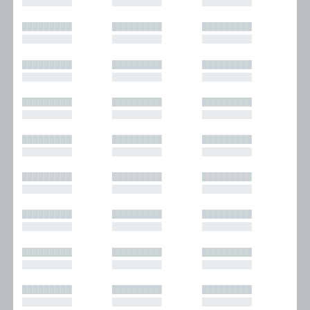
█████████
█████████
█████████
█████████
█████████
█████████
█████████
█████████
█████████
█████████
█████████
█████████
█████████
█████████
█████████
█████████
█████████
█████████
█████████
█████████
█████████
█████████
█████████
█████████
█████████
█████████
█████████
█████████
█████████
█████████
█████████
█████████
█████████
█████████
█████████
█████████
█████████
█████████
█████████
█████████
█████████
█████████
█████████
█████████
█████████
█████████
█████████
█████████
█████████
█████████
█████████