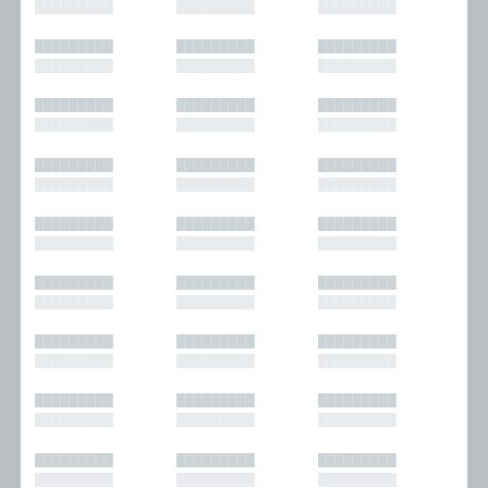
█████████
█████████
█████████
█████████
█████████
█████████
█████████
█████████
█████████
█████████
█████████
█████████
█████████
█████████
█████████
█████████
█████████
█████████
█████████
█████████
█████████
█████████
█████████
█████████
█████████
█████████
█████████
█████████
█████████
█████████
█████████
█████████
█████████
█████████
█████████
█████████
█████████
█████████
█████████
█████████
█████████
█████████
█████████
█████████
█████████
█████████
█████████
█████████
█████████
█████████
█████████