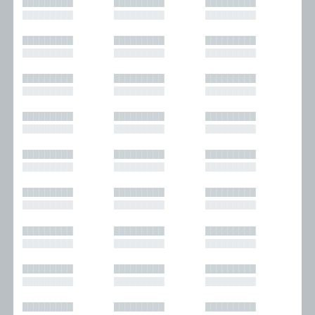
█████████
█████████
█████████
█████████
█████████
█████████
█████████
█████████
█████████
█████████
█████████
█████████
█████████
█████████
█████████
█████████
█████████
█████████
█████████
█████████
█████████
█████████
█████████
█████████
█████████
█████████
█████████
█████████
█████████
█████████
█████████
█████████
█████████
█████████
█████████
█████████
█████████
█████████
█████████
█████████
█████████
█████████
█████████
█████████
█████████
█████████
█████████
█████████
█████████
█████████
█████████