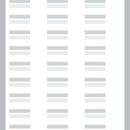
█████████
█████████
█████████
█████████
█████████
█████████
█████████
█████████
█████████
█████████
█████████
█████████
█████████
█████████
█████████
█████████
█████████
█████████
█████████
█████████
█████████
█████████
█████████
█████████
█████████
█████████
█████████
█████████
█████████
█████████
█████████
█████████
█████████
█████████
█████████
█████████
█████████
█████████
█████████
█████████
█████████
█████████
█████████
█████████
█████████
█████████
█████████
█████████
█████████
█████████
█████████