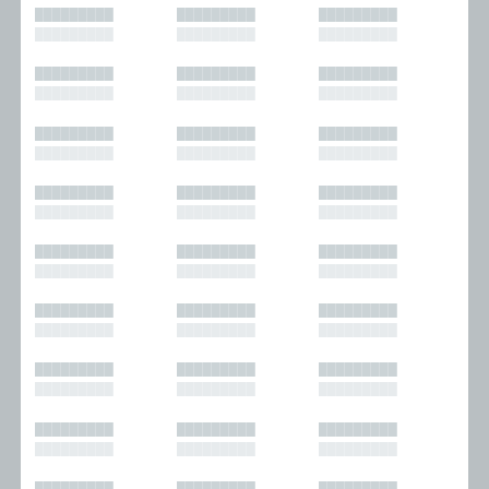
█████████
█████████
█████████
█████████
█████████
█████████
█████████
█████████
█████████
█████████
█████████
█████████
█████████
█████████
█████████
█████████
█████████
█████████
█████████
█████████
█████████
█████████
█████████
█████████
█████████
█████████
█████████
█████████
█████████
█████████
█████████
█████████
█████████
█████████
█████████
█████████
█████████
█████████
█████████
█████████
█████████
█████████
█████████
█████████
█████████
█████████
█████████
█████████
█████████
█████████
█████████