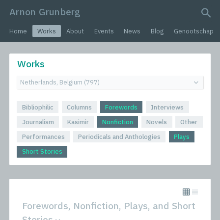
Arnon Grunberg
search query
Home
Works
About
Events
News
Blog
Genootschap
Works
Bibliophilic
Columns
Forewords
Interviews
Journalism
Kasimir
Nonfiction
Novels
Other
Performances
Periodicals and Anthologies
Plays
Short Stories
Forewords, Nonfiction, Plays, and Short
Stories