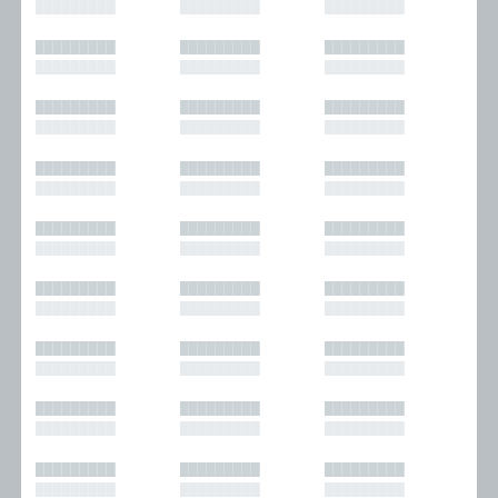
█████████
█████████
█████████
█████████
█████████
█████████
█████████
█████████
█████████
█████████
█████████
█████████
█████████
█████████
█████████
█████████
█████████
█████████
█████████
█████████
█████████
█████████
█████████
█████████
█████████
█████████
█████████
█████████
█████████
█████████
█████████
█████████
█████████
█████████
█████████
█████████
█████████
█████████
█████████
█████████
█████████
█████████
█████████
█████████
█████████
█████████
█████████
█████████
█████████
█████████
█████████