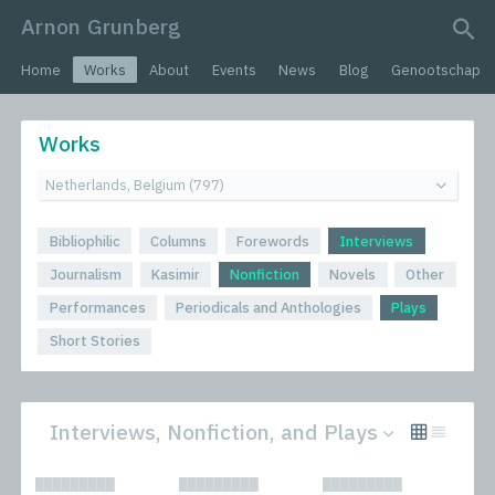
Arnon Grunberg
search query
Home
Works
About
Events
News
Blog
Genootschap
Works
Bibliophilic
Columns
Forewords
Interviews
Journalism
Kasimir
Nonfiction
Novels
Other
Performances
Periodicals and Anthologies
Plays
Short Stories
Interviews, Nonfiction, and Plays
All
Novels
█████████
█████████
█████████
Bibliophilic
Other