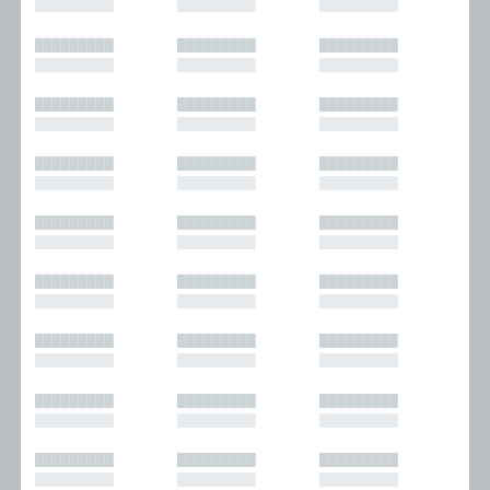
█████████
█████████
█████████
█████████
█████████
█████████
█████████
█████████
█████████
█████████
█████████
█████████
█████████
█████████
█████████
█████████
█████████
█████████
█████████
█████████
█████████
█████████
█████████
█████████
█████████
█████████
█████████
█████████
█████████
█████████
█████████
█████████
█████████
█████████
█████████
█████████
█████████
█████████
█████████
█████████
█████████
█████████
█████████
█████████
█████████
█████████
█████████
█████████
█████████
█████████
█████████