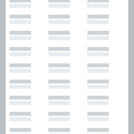
█████████
█████████
█████████
█████████
█████████
█████████
█████████
█████████
█████████
█████████
█████████
█████████
█████████
█████████
█████████
█████████
█████████
█████████
█████████
█████████
█████████
█████████
█████████
█████████
█████████
█████████
█████████
█████████
█████████
█████████
█████████
█████████
█████████
█████████
█████████
█████████
█████████
█████████
█████████
█████████
█████████
█████████
█████████
█████████
█████████
█████████
█████████
█████████
█████████
█████████
█████████