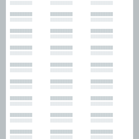
█████████
█████████
█████████
█████████
█████████
█████████
█████████
█████████
█████████
█████████
█████████
█████████
█████████
█████████
█████████
█████████
█████████
█████████
█████████
█████████
█████████
█████████
█████████
█████████
█████████
█████████
█████████
█████████
█████████
█████████
█████████
█████████
█████████
█████████
█████████
█████████
█████████
█████████
█████████
█████████
█████████
█████████
█████████
█████████
█████████
█████████
█████████
█████████
█████████
█████████
█████████