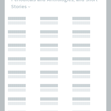
Stories
All
Novels
█████████
█████████
█████████
Bibliophilic
Other
█████████
█████████
█████████
Columns
Performances
Forewords
Periodicals and
█████████
█████████
█████████
Interviews
Anthologies
█████████
█████████
█████████
Journalism
Plays
Kasimir
Short Stories
█████████
█████████
█████████
Nonfiction
█████████
█████████
█████████
█████████
█████████
█████████
█████████
█████████
█████████
█████████
█████████
█████████
█████████
█████████
█████████
█████████
█████████
█████████
█████████
█████████
█████████
█████████
█████████
█████████
█████████
█████████
█████████