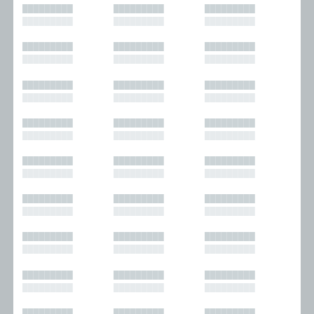
█████████
█████████
█████████
█████████
█████████
█████████
█████████
█████████
█████████
█████████
█████████
█████████
█████████
█████████
█████████
█████████
█████████
█████████
█████████
█████████
█████████
█████████
█████████
█████████
█████████
█████████
█████████
█████████
█████████
█████████
█████████
█████████
█████████
█████████
█████████
█████████
█████████
█████████
█████████
█████████
█████████
█████████
█████████
█████████
█████████
█████████
█████████
█████████
█████████
█████████
█████████