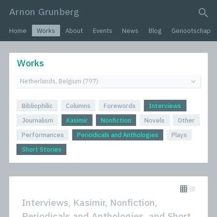
Arnon Grunberg
search query
Home
Works
About
Events
News
Blog
Genootschap
Works
Bibliophilic
Columns
Forewords
Interviews
Journalism
Kasimir
Nonfiction
Novels
Other
Performances
Periodicals and Anthologies
Plays
Short Stories
Interviews, Kasimir, Nonfiction,
Periodicals and Anthologies, and Short