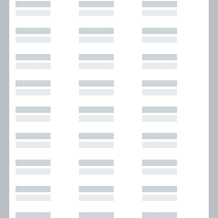
█████████
█████████
█████████
█████████
█████████
█████████
█████████
█████████
█████████
█████████
█████████
█████████
█████████
█████████
█████████
█████████
█████████
█████████
█████████
█████████
█████████
█████████
█████████
█████████
█████████
█████████
█████████
█████████
█████████
█████████
█████████
█████████
█████████
█████████
█████████
█████████
█████████
█████████
█████████
█████████
█████████
█████████
█████████
█████████
█████████
█████████
█████████
█████████
█████████
█████████
█████████