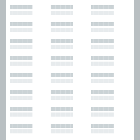
█████████
█████████
█████████
█████████
█████████
█████████
█████████
█████████
█████████
█████████
█████████
█████████
█████████
█████████
█████████
█████████
█████████
█████████
█████████
█████████
█████████
█████████
█████████
█████████
█████████
█████████
█████████
█████████
█████████
█████████
█████████
█████████
█████████
█████████
█████████
█████████
█████████
█████████
█████████
█████████
█████████
█████████
█████████
█████████
█████████
█████████
█████████
█████████