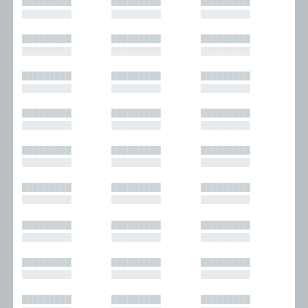
█████████
█████████
█████████
█████████
█████████
█████████
█████████
█████████
█████████
█████████
█████████
█████████
█████████
█████████
█████████
█████████
█████████
█████████
█████████
█████████
█████████
█████████
█████████
█████████
█████████
█████████
█████████
█████████
█████████
█████████
█████████
█████████
█████████
█████████
█████████
█████████
█████████
█████████
█████████
█████████
█████████
█████████
█████████
█████████
█████████
█████████
█████████
█████████
█████████
█████████
█████████