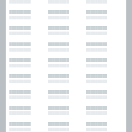
█████████
█████████
█████████
█████████
█████████
█████████
█████████
█████████
█████████
█████████
█████████
█████████
█████████
█████████
█████████
█████████
█████████
█████████
█████████
█████████
█████████
█████████
█████████
█████████
█████████
█████████
█████████
█████████
█████████
█████████
█████████
█████████
█████████
█████████
█████████
█████████
█████████
█████████
█████████
█████████
█████████
█████████
█████████
█████████
█████████
█████████
█████████
█████████
█████████
█████████
█████████