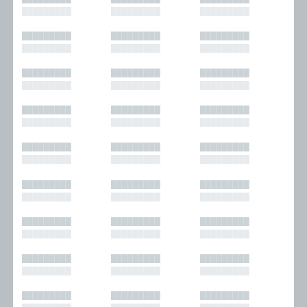
█████████
█████████
█████████
█████████
█████████
█████████
█████████
█████████
█████████
█████████
█████████
█████████
█████████
█████████
█████████
█████████
█████████
█████████
█████████
█████████
█████████
█████████
█████████
█████████
█████████
█████████
█████████
█████████
█████████
█████████
█████████
█████████
█████████
█████████
█████████
█████████
█████████
█████████
█████████
█████████
█████████
█████████
█████████
█████████
█████████
█████████
█████████
█████████