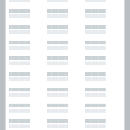
█████████
█████████
█████████
█████████
█████████
█████████
█████████
█████████
█████████
█████████
█████████
█████████
█████████
█████████
█████████
█████████
█████████
█████████
█████████
█████████
█████████
█████████
█████████
█████████
█████████
█████████
█████████
█████████
█████████
█████████
█████████
█████████
█████████
█████████
█████████
█████████
█████████
█████████
█████████
█████████
█████████
█████████
█████████
█████████
█████████
█████████
█████████
█████████
█████████
█████████
█████████