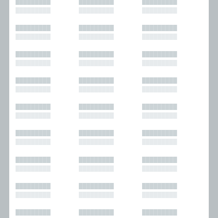
█████████
█████████
█████████
█████████
█████████
█████████
█████████
█████████
█████████
█████████
█████████
█████████
█████████
█████████
█████████
█████████
█████████
█████████
█████████
█████████
█████████
█████████
█████████
█████████
█████████
█████████
█████████
█████████
█████████
█████████
█████████
█████████
█████████
█████████
█████████
█████████
█████████
█████████
█████████
█████████
█████████
█████████
█████████
█████████
█████████
█████████
█████████
█████████
█████████
█████████
█████████