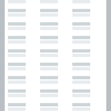
█████████
█████████
█████████
█████████
█████████
█████████
█████████
█████████
█████████
█████████
█████████
█████████
█████████
█████████
█████████
█████████
█████████
█████████
█████████
█████████
█████████
█████████
█████████
█████████
█████████
█████████
█████████
█████████
█████████
█████████
█████████
█████████
█████████
█████████
█████████
█████████
█████████
█████████
█████████
█████████
█████████
█████████
█████████
█████████
█████████
█████████
█████████
█████████
█████████
█████████
█████████