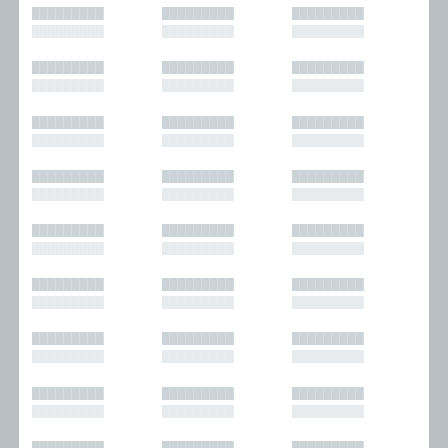
█████████
█████████
█████████
█████████
█████████
█████████
█████████
█████████
█████████
█████████
█████████
█████████
█████████
█████████
█████████
█████████
█████████
█████████
█████████
█████████
█████████
█████████
█████████
█████████
█████████
█████████
█████████
█████████
█████████
█████████
█████████
█████████
█████████
█████████
█████████
█████████
█████████
█████████
█████████
█████████
█████████
█████████
█████████
█████████
█████████
█████████
█████████
█████████
█████████
█████████
█████████