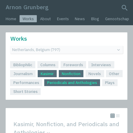
Arnon Grunberg
search query
Home
Works
About
Events
News
Blog
Genootschap
Works
Bibliophilic
Columns
Forewords
Interviews
Journalism
Kasimir
Nonfiction
Novels
Other
Performances
Periodicals and Anthologies
Plays
Short Stories
Kasimir, Nonfiction, and Periodicals and
Anthologies