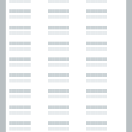
█████████
█████████
█████████
█████████
█████████
█████████
█████████
█████████
█████████
█████████
█████████
█████████
█████████
█████████
█████████
█████████
█████████
█████████
█████████
█████████
█████████
█████████
█████████
█████████
█████████
█████████
█████████
█████████
█████████
█████████
█████████
█████████
█████████
█████████
█████████
█████████
█████████
█████████
█████████
█████████
█████████
█████████
█████████
█████████
█████████
█████████
█████████
█████████
█████████
█████████
█████████