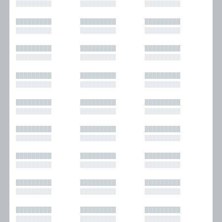
█████████
█████████
█████████
█████████
█████████
█████████
█████████
█████████
█████████
█████████
█████████
█████████
█████████
█████████
█████████
█████████
█████████
█████████
█████████
█████████
█████████
█████████
█████████
█████████
█████████
█████████
█████████
█████████
█████████
█████████
█████████
█████████
█████████
█████████
█████████
█████████
█████████
█████████
█████████
█████████
█████████
█████████
█████████
█████████
█████████
█████████
█████████
█████████
█████████
█████████
█████████