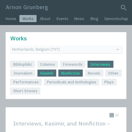
Arnon Grunberg
search query
Home
Works
About
Events
News
Blog
Genootschap
Works
Bibliophilic
Columns
Forewords
Interviews
Journalism
Kasimir
Nonfiction
Novels
Other
Performances
Periodicals and Anthologies
Plays
Short Stories
Interviews, Kasimir, and Nonfiction