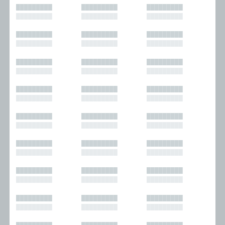
█████████
█████████
█████████
█████████
█████████
█████████
█████████
█████████
█████████
█████████
█████████
█████████
█████████
█████████
█████████
█████████
█████████
█████████
█████████
█████████
█████████
█████████
█████████
█████████
█████████
█████████
█████████
█████████
█████████
█████████
█████████
█████████
█████████
█████████
█████████
█████████
█████████
█████████
█████████
█████████
█████████
█████████
█████████
█████████
█████████
█████████
█████████
█████████
█████████
█████████
█████████