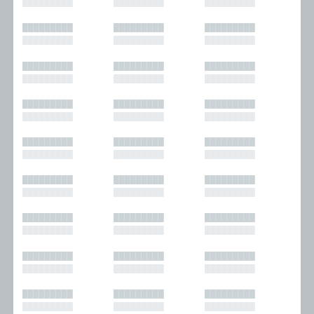
█████████
█████████
█████████
█████████
█████████
█████████
█████████
█████████
█████████
█████████
█████████
█████████
█████████
█████████
█████████
█████████
█████████
█████████
█████████
█████████
█████████
█████████
█████████
█████████
█████████
█████████
█████████
█████████
█████████
█████████
█████████
█████████
█████████
█████████
█████████
█████████
█████████
█████████
█████████
█████████
█████████
█████████
█████████
█████████
█████████
█████████
█████████
█████████
█████████
█████████
█████████