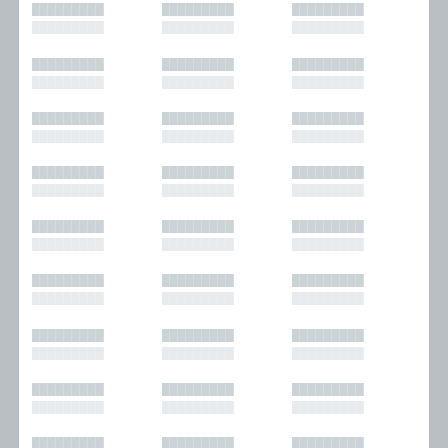
█████████
█████████
█████████
█████████
█████████
█████████
█████████
█████████
█████████
█████████
█████████
█████████
█████████
█████████
█████████
█████████
█████████
█████████
█████████
█████████
█████████
█████████
█████████
█████████
█████████
█████████
█████████
█████████
█████████
█████████
█████████
█████████
█████████
█████████
█████████
█████████
█████████
█████████
█████████
█████████
█████████
█████████
█████████
█████████
█████████
█████████
█████████
█████████
█████████
█████████
█████████