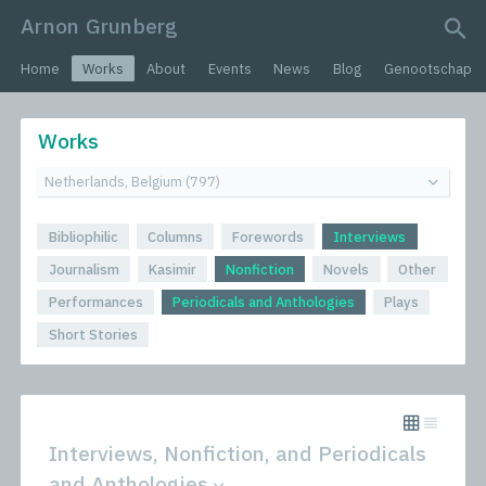
Arnon Grunberg
search query
Home
Works
About
Events
News
Blog
Genootschap
Works
Bibliophilic
Columns
Forewords
Interviews
Journalism
Kasimir
Nonfiction
Novels
Other
Performances
Periodicals and Anthologies
Plays
Short Stories
Interviews, Nonfiction, and Periodicals
and Anthologies