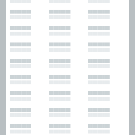
█████████
█████████
█████████
█████████
█████████
█████████
█████████
█████████
█████████
█████████
█████████
█████████
█████████
█████████
█████████
█████████
█████████
█████████
█████████
█████████
█████████
█████████
█████████
█████████
█████████
█████████
█████████
█████████
█████████
█████████
█████████
█████████
█████████
█████████
█████████
█████████
█████████
█████████
█████████
█████████
█████████
█████████
█████████
█████████
█████████
█████████
█████████
█████████
█████████
█████████
█████████