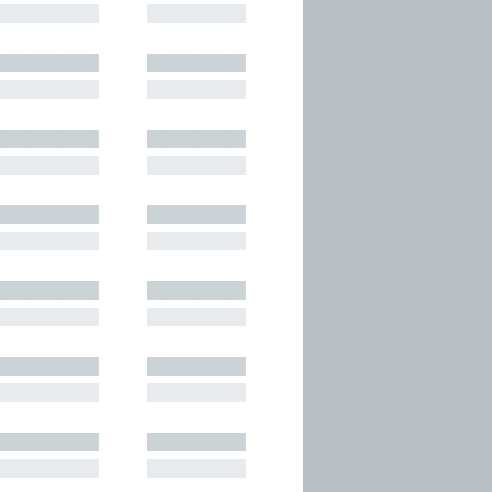
█████████
█████████
█████████
█████████
█████████
█████████
█████████
█████████
█████████
█████████
█████████
█████████
█████████
█████████
█████████
█████████
█████████
█████████
█████████
█████████
█████████
█████████
█████████
█████████
█████████
█████████