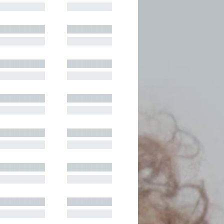
█████████
█████████
█████████
█████████
█████████
█████████
█████████
█████████
█████████
█████████
█████████
█████████
█████████
█████████
█████████
█████████
█████████
█████████
█████████
█████████
█████████
█████████
█████████
█████████
█████████
█████████