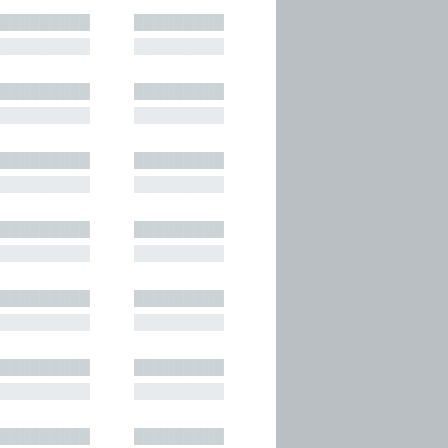
█████████
█████████
█████████
█████████
█████████
█████████
█████████
█████████
█████████
█████████
█████████
█████████
█████████
█████████
█████████
█████████
█████████
█████████
█████████
█████████
█████████
█████████
█████████
█████████
█████████
█████████