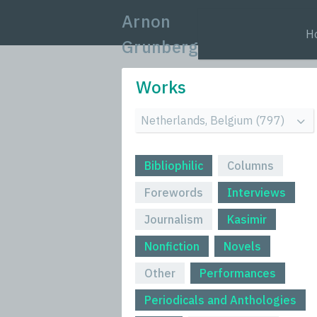
Arnon
H
Grunberg
Works
Bibliophilic
Columns
Forewords
Interviews
Journalism
Kasimir
Nonfiction
Novels
Other
Performances
Periodicals and Anthologies