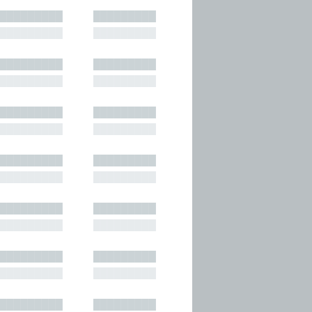
█████████
█████████
█████████
█████████
█████████
█████████
█████████
█████████
█████████
█████████
█████████
█████████
█████████
█████████
█████████
█████████
█████████
█████████
█████████
█████████
█████████
█████████
█████████
█████████
█████████
█████████