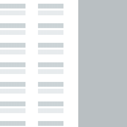
█████████
█████████
█████████
█████████
█████████
█████████
█████████
█████████
█████████
█████████
█████████
█████████
█████████
█████████
█████████
█████████
█████████
█████████
█████████
█████████
█████████
█████████
█████████
█████████
█████████
█████████