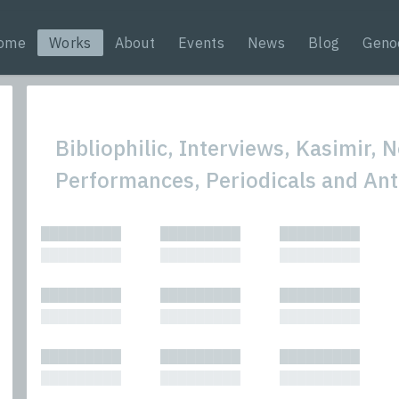
ome
Works
About
Events
News
Blog
Geno
Bibliophilic, Interviews, Kasimir, N
Performances, Periodicals and Ant
All
Nonfic
█████████
█████████
█████████
Bibliophilic
Novel
█████████
█████████
█████████
Columns
Other
Forewords
Perfo
█████████
█████████
█████████
Interviews
Period
█████████
█████████
█████████
Journalism
Plays
Kasimir
Short 
█████████
█████████
█████████
█████████
█████████
█████████