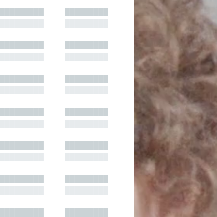
█████████
█████████
█████████
█████████
█████████
█████████
█████████
█████████
█████████
█████████
█████████
█████████
█████████
█████████
█████████
█████████
█████████
█████████
█████████
█████████
█████████
█████████
█████████
█████████
█████████
█████████