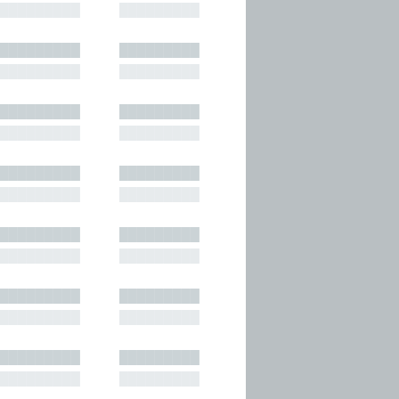
█████████
█████████
█████████
█████████
█████████
█████████
█████████
█████████
█████████
█████████
█████████
█████████
█████████
█████████
█████████
█████████
█████████
█████████
█████████
█████████
█████████
█████████
█████████
█████████
█████████
█████████