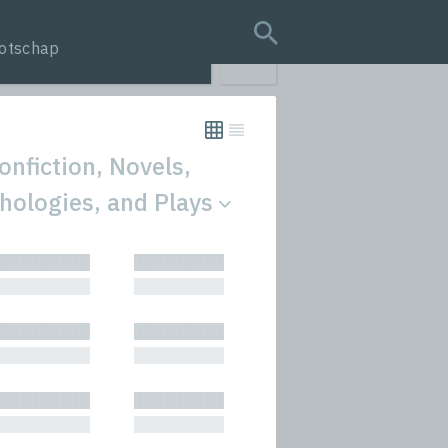
otschap
search query
onfiction, Novels,
hologies, and Plays
tion
█████████
█████████
s
█████████
█████████
rmances
█████████
█████████
icals and Anthologies
█████████
█████████
Stories
█████████
█████████
█████████
█████████