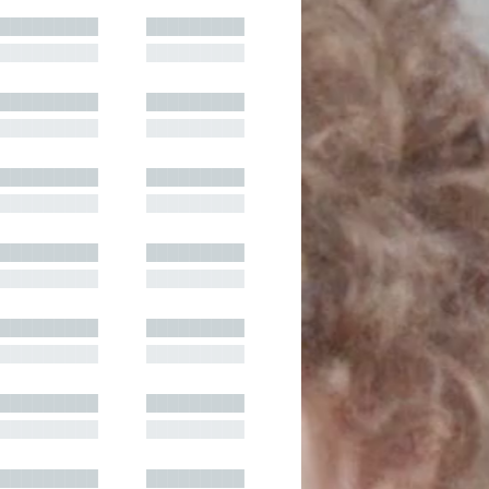
█████████
█████████
█████████
█████████
█████████
█████████
█████████
█████████
█████████
█████████
█████████
█████████
█████████
█████████
█████████
█████████
█████████
█████████
█████████
█████████
█████████
█████████
█████████
█████████
█████████
█████████