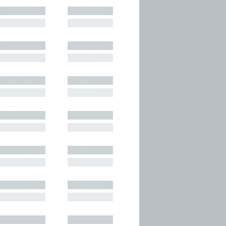
█████████
█████████
█████████
█████████
█████████
█████████
█████████
█████████
█████████
█████████
█████████
█████████
█████████
█████████
█████████
█████████
█████████
█████████
█████████
█████████
█████████
█████████
█████████
█████████
█████████
█████████