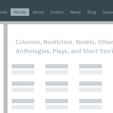
ome
Works
About
Events
News
Blog
Geno
Columns, Nonfiction, Novels, Other
Anthologies, Plays, and Short Stor
All
Nonfic
█████████
█████████
█████████
Bibliophilic
Novel
█████████
█████████
█████████
Columns
Other
Forewords
Perfo
█████████
█████████
█████████
Interviews
Period
█████████
█████████
█████████
Journalism
Plays
Kasimir
Short 
█████████
█████████
█████████
█████████
█████████
█████████