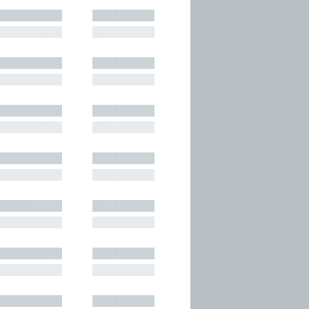
█████████
█████████
█████████
█████████
█████████
█████████
█████████
█████████
█████████
█████████
█████████
█████████
█████████
█████████
█████████
█████████
█████████
█████████
█████████
█████████
█████████
█████████
█████████
█████████
█████████
█████████