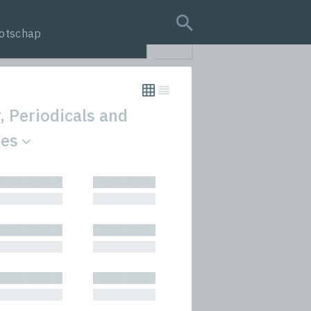
otschap
search query
, Periodicals and
ies
tion
█████████
█████████
s
█████████
█████████
rmances
█████████
█████████
icals and Anthologies
█████████
█████████
Stories
█████████
█████████
█████████
█████████