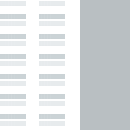
█████████
█████████
█████████
█████████
█████████
█████████
█████████
█████████
█████████
█████████
█████████
█████████
█████████
█████████
█████████
█████████
█████████
█████████
█████████
█████████
█████████
█████████
█████████
█████████
█████████
█████████