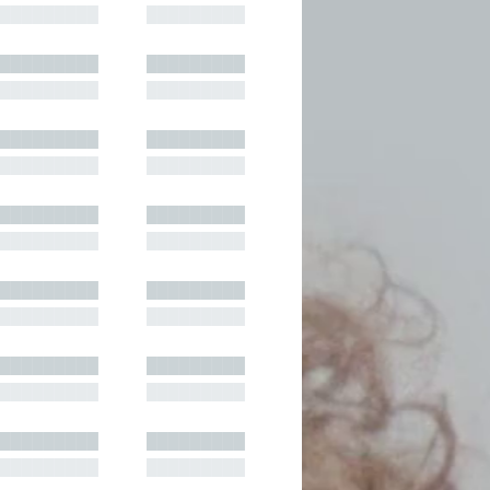
█████████
█████████
█████████
█████████
█████████
█████████
█████████
█████████
█████████
█████████
█████████
█████████
█████████
█████████
█████████
█████████
█████████
█████████
█████████
█████████
█████████
█████████
█████████
█████████
█████████
█████████