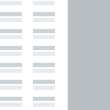
█████████
█████████
█████████
█████████
█████████
█████████
█████████
█████████
█████████
█████████
█████████
█████████
█████████
█████████
█████████
█████████
█████████
█████████
█████████
█████████
█████████
█████████
█████████
█████████
█████████
█████████