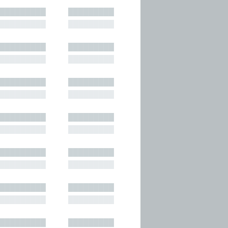
█████████
█████████
█████████
█████████
█████████
█████████
█████████
█████████
█████████
█████████
█████████
█████████
█████████
█████████
█████████
█████████
█████████
█████████
█████████
█████████
█████████
█████████
█████████
█████████
█████████
█████████