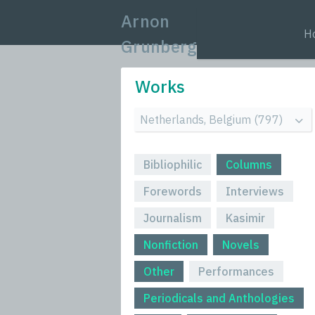
Arnon
H
Grunberg
Works
Bibliophilic
Columns
Forewords
Interviews
Journalism
Kasimir
Nonfiction
Novels
Other
Performances
Periodicals and Anthologies