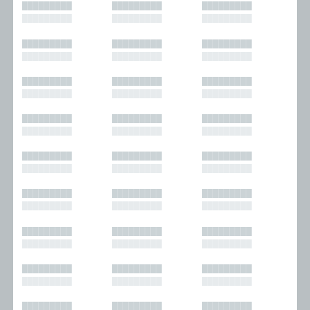
█████████
█████████
█████████
█████████
█████████
█████████
█████████
█████████
█████████
█████████
█████████
█████████
█████████
█████████
█████████
█████████
█████████
█████████
█████████
█████████
█████████
█████████
█████████
█████████
█████████
█████████
█████████
█████████
█████████
█████████
█████████
█████████
█████████
█████████
█████████
█████████
█████████
█████████
█████████
█████████
█████████
█████████
█████████
█████████
█████████
█████████
█████████
█████████
█████████
█████████
█████████