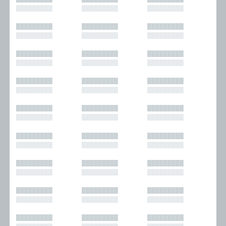
█████████
█████████
█████████
█████████
█████████
█████████
█████████
█████████
█████████
█████████
█████████
█████████
█████████
█████████
█████████
█████████
█████████
█████████
█████████
█████████
█████████
█████████
█████████
█████████
█████████
█████████
█████████
█████████
█████████
█████████
█████████
█████████
█████████
█████████
█████████
█████████
█████████
█████████
█████████
█████████
█████████
█████████
█████████
█████████
█████████
█████████
█████████
█████████