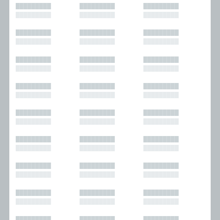
█████████
█████████
█████████
█████████
█████████
█████████
█████████
█████████
█████████
█████████
█████████
█████████
█████████
█████████
█████████
█████████
█████████
█████████
█████████
█████████
█████████
█████████
█████████
█████████
█████████
█████████
█████████
█████████
█████████
█████████
█████████
█████████
█████████
█████████
█████████
█████████
█████████
█████████
█████████
█████████
█████████
█████████
█████████
█████████
█████████
█████████
█████████
█████████
█████████
█████████
█████████