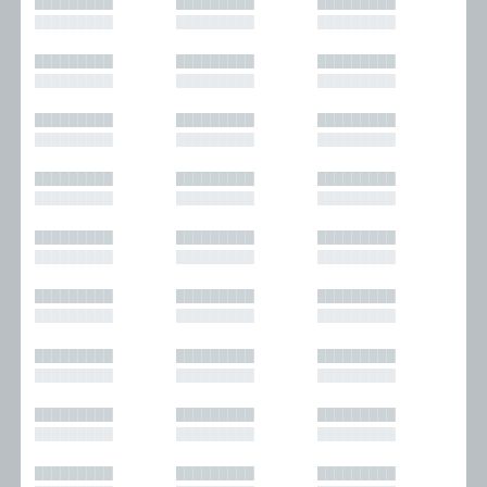
█████████
█████████
█████████
█████████
█████████
█████████
█████████
█████████
█████████
█████████
█████████
█████████
█████████
█████████
█████████
█████████
█████████
█████████
█████████
█████████
█████████
█████████
█████████
█████████
█████████
█████████
█████████
█████████
█████████
█████████
█████████
█████████
█████████
█████████
█████████
█████████
█████████
█████████
█████████
█████████
█████████
█████████
█████████
█████████
█████████
█████████
█████████
█████████
█████████
█████████
█████████