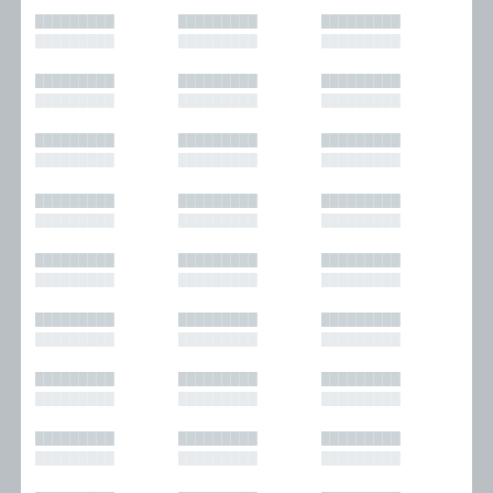
█████████
█████████
█████████
█████████
█████████
█████████
█████████
█████████
█████████
█████████
█████████
█████████
█████████
█████████
█████████
█████████
█████████
█████████
█████████
█████████
█████████
█████████
█████████
█████████
█████████
█████████
█████████
█████████
█████████
█████████
█████████
█████████
█████████
█████████
█████████
█████████
█████████
█████████
█████████
█████████
█████████
█████████
█████████
█████████
█████████
█████████
█████████
█████████