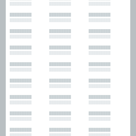
█████████
█████████
█████████
█████████
█████████
█████████
█████████
█████████
█████████
█████████
█████████
█████████
█████████
█████████
█████████
█████████
█████████
█████████
█████████
█████████
█████████
█████████
█████████
█████████
█████████
█████████
█████████
█████████
█████████
█████████
█████████
█████████
█████████
█████████
█████████
█████████
█████████
█████████
█████████
█████████
█████████
█████████
█████████
█████████
█████████
█████████
█████████
█████████
█████████
█████████
█████████