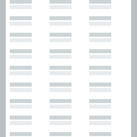
█████████
█████████
█████████
█████████
█████████
█████████
█████████
█████████
█████████
█████████
█████████
█████████
█████████
█████████
█████████
█████████
█████████
█████████
█████████
█████████
█████████
█████████
█████████
█████████
█████████
█████████
█████████
█████████
█████████
█████████
█████████
█████████
█████████
█████████
█████████
█████████
█████████
█████████
█████████
█████████
█████████
█████████
█████████
█████████
█████████
█████████
█████████
█████████
█████████
█████████
█████████