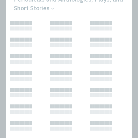
Short Stories
All
Novels
█████████
█████████
█████████
Bibliophilic
Other
█████████
█████████
█████████
Columns
Performances
Forewords
Periodicals and
█████████
█████████
█████████
Interviews
Anthologies
█████████
█████████
█████████
Journalism
Plays
Kasimir
Short Stories
█████████
█████████
█████████
Nonfiction
█████████
█████████
█████████
█████████
█████████
█████████
█████████
█████████
█████████
█████████
█████████
█████████
█████████
█████████
█████████
█████████
█████████
█████████
█████████
█████████
█████████
█████████
█████████
█████████
█████████
█████████
█████████