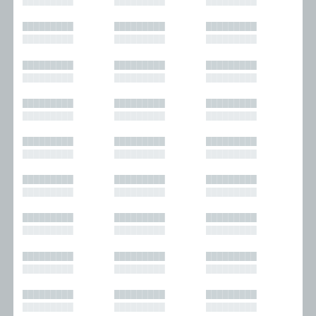
█████████
█████████
█████████
█████████
█████████
█████████
█████████
█████████
█████████
█████████
█████████
█████████
█████████
█████████
█████████
█████████
█████████
█████████
█████████
█████████
█████████
█████████
█████████
█████████
█████████
█████████
█████████
█████████
█████████
█████████
█████████
█████████
█████████
█████████
█████████
█████████
█████████
█████████
█████████
█████████
█████████
█████████
█████████
█████████
█████████
█████████
█████████
█████████
█████████
█████████
█████████