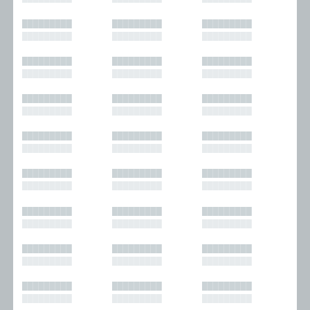
█████████
█████████
█████████
█████████
█████████
█████████
█████████
█████████
█████████
█████████
█████████
█████████
█████████
█████████
█████████
█████████
█████████
█████████
█████████
█████████
█████████
█████████
█████████
█████████
█████████
█████████
█████████
█████████
█████████
█████████
█████████
█████████
█████████
█████████
█████████
█████████
█████████
█████████
█████████
█████████
█████████
█████████
█████████
█████████
█████████
█████████
█████████
█████████