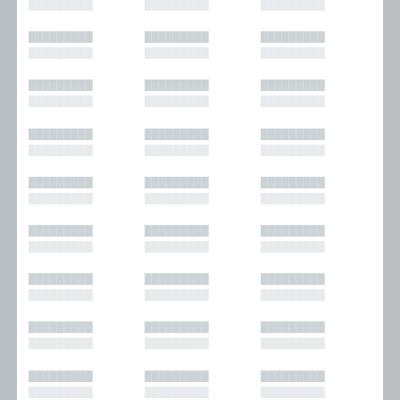
█████████
█████████
█████████
█████████
█████████
█████████
█████████
█████████
█████████
█████████
█████████
█████████
█████████
█████████
█████████
█████████
█████████
█████████
█████████
█████████
█████████
█████████
█████████
█████████
█████████
█████████
█████████
█████████
█████████
█████████
█████████
█████████
█████████
█████████
█████████
█████████
█████████
█████████
█████████
█████████
█████████
█████████
█████████
█████████
█████████
█████████
█████████
█████████
█████████
█████████
█████████