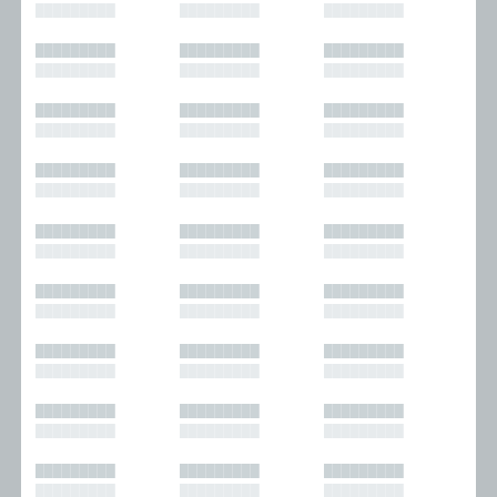
█████████
█████████
█████████
█████████
█████████
█████████
█████████
█████████
█████████
█████████
█████████
█████████
█████████
█████████
█████████
█████████
█████████
█████████
█████████
█████████
█████████
█████████
█████████
█████████
█████████
█████████
█████████
█████████
█████████
█████████
█████████
█████████
█████████
█████████
█████████
█████████
█████████
█████████
█████████
█████████
█████████
█████████
█████████
█████████
█████████
█████████
█████████
█████████
█████████
█████████
█████████