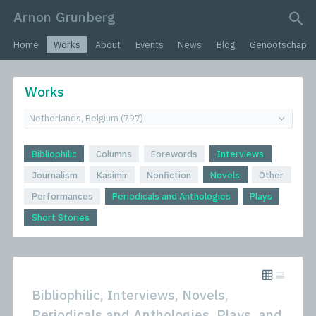
Arnon Grunberg
search query
Home
Works
About
Events
News
Blog
Genootschap
Works
Bibliophilic
Columns
Forewords
Interviews
Journalism
Kasimir
Nonfiction
Novels
Other
Performances
Periodicals and Anthologies
Plays
Short Stories
Bibliophilic, Interviews, Novels,
Periodicals and Anthologies, Plays, and