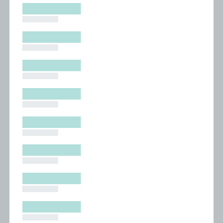
█████████
█████████
█████████
█████████
█████████
█████████
█████████
█████████
█████████
█████████
█████████
█████████
█████████
█████████
█████████
█████████