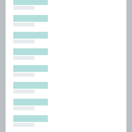
█████████
█████████
█████████
█████████
█████████
█████████
█████████
█████████
█████████
█████████
█████████
█████████
█████████
█████████
█████████
█████████