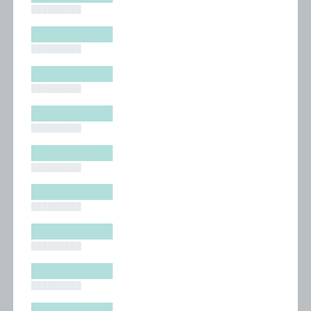
█████████
█████████
█████████
█████████
█████████
█████████
█████████
█████████
█████████
█████████
█████████
█████████
█████████
█████████
█████████
█████████