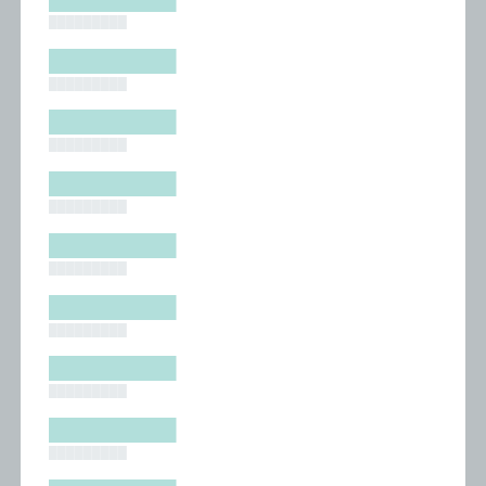
█████████
█████████
█████████
█████████
█████████
█████████
█████████
█████████
█████████
█████████
█████████
█████████
█████████
█████████
█████████