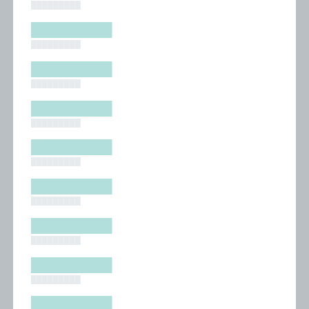
█████████
█████████
█████████
█████████
█████████
█████████
█████████
█████████
█████████
█████████
█████████
█████████
█████████
█████████
█████████
█████████