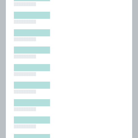
█████████
█████████
█████████
█████████
█████████
█████████
█████████
█████████
█████████
█████████
█████████
█████████
█████████
█████████
█████████
█████████