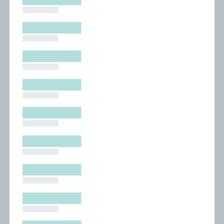
█████████
█████████
█████████
█████████
█████████
█████████
█████████
█████████
█████████
█████████
█████████
█████████
█████████
█████████
█████████