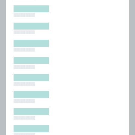
█████████
█████████
█████████
█████████
█████████
█████████
█████████
█████████
█████████
█████████
█████████
█████████
█████████
█████████
█████████
█████████