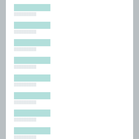
█████████
█████████
█████████
█████████
█████████
█████████
█████████
█████████
█████████
█████████
█████████
█████████
█████████
█████████
█████████
█████████