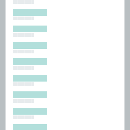
█████████
█████████
█████████
█████████
█████████
█████████
█████████
█████████
█████████
█████████
█████████
█████████
█████████
█████████
█████████
█████████