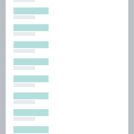
█████████
█████████
█████████
█████████
█████████
█████████
█████████
█████████
█████████
█████████
█████████
█████████
█████████
█████████
█████████