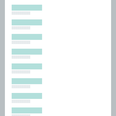
█████████
█████████
█████████
█████████
█████████
█████████
█████████
█████████
█████████
█████████
█████████
█████████
█████████
█████████
█████████
█████████