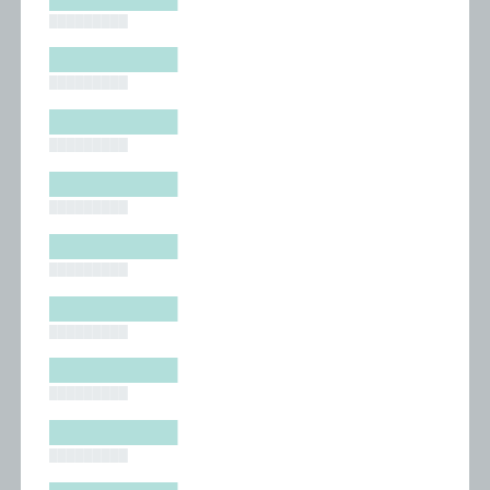
█████████
█████████
█████████
█████████
█████████
█████████
█████████
█████████
█████████
█████████
█████████
█████████
█████████
█████████
█████████