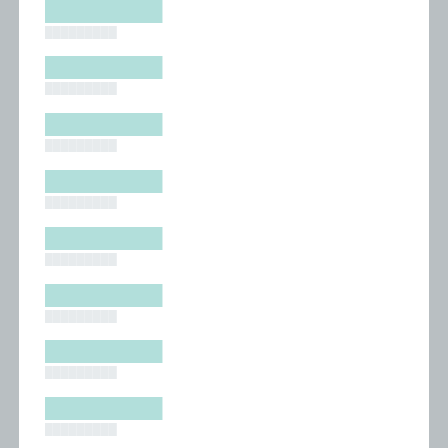
█████████
█████████
█████████
█████████
█████████
█████████
█████████
█████████
█████████
█████████
█████████
█████████
█████████
█████████
█████████
█████████