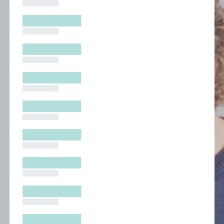
█████████
█████████
█████████
█████████
█████████
█████████
█████████
█████████
█████████
█████████
█████████
█████████
█████████
█████████
█████████
█████████