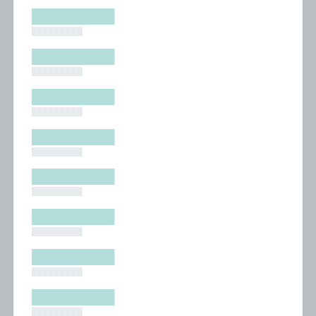
█████████
█████████
█████████
█████████
█████████
█████████
█████████
█████████
█████████
█████████
█████████
█████████
█████████
█████████
█████████
█████████