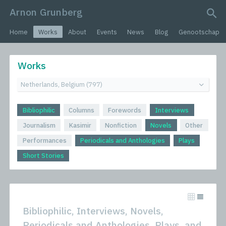
Arnon Grunberg
search query
Home
Works
About
Events
News
Blog
Genootschap
Works
Bibliophilic
Columns
Forewords
Interviews
Journalism
Kasimir
Nonfiction
Novels
Other
Performances
Periodicals and Anthologies
Plays
Short Stories
Bibliophilic, Interviews, Novels,
Periodicals and Anthologies, Plays, and