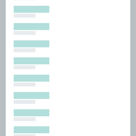
█████████
█████████
█████████
█████████
█████████
█████████
█████████
█████████
█████████
█████████
█████████
█████████
█████████
█████████
█████████