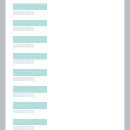
█████████
█████████
█████████
█████████
█████████
█████████
█████████
█████████
█████████
█████████
█████████
█████████
█████████
█████████
█████████
█████████