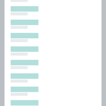
█████████
█████████
█████████
█████████
█████████
█████████
█████████
█████████
█████████
█████████
█████████
█████████
█████████
█████████
█████████
█████████