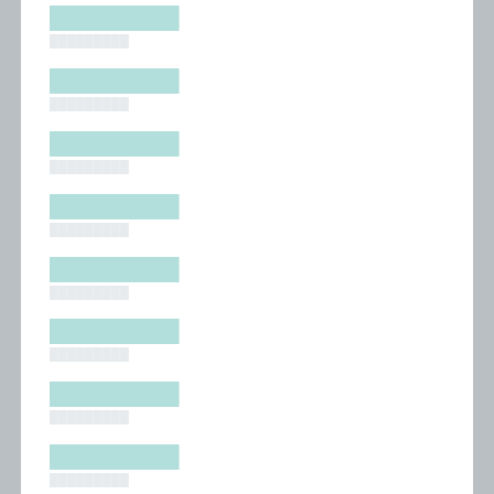
█████████
█████████
█████████
█████████
█████████
█████████
█████████
█████████
█████████
█████████
█████████
█████████
█████████
█████████
█████████
█████████