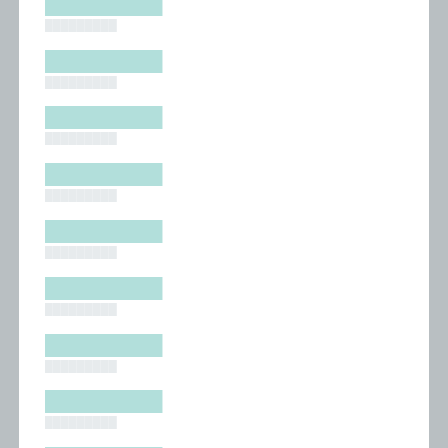
█████████
█████████
█████████
█████████
█████████
█████████
█████████
█████████
█████████
█████████
█████████
█████████
█████████
█████████
█████████
█████████