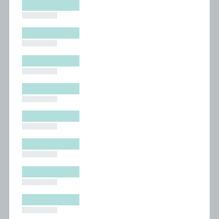
█████████
█████████
█████████
█████████
█████████
█████████
█████████
█████████
█████████
█████████
█████████
█████████
█████████
█████████
█████████
█████████