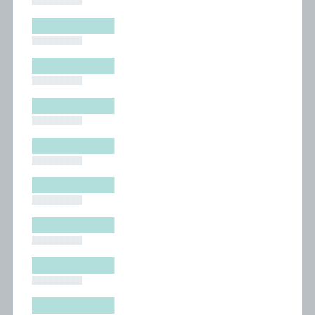
█████████
█████████
█████████
█████████
█████████
█████████
█████████
█████████
█████████
█████████
█████████
█████████
█████████
█████████
█████████
█████████