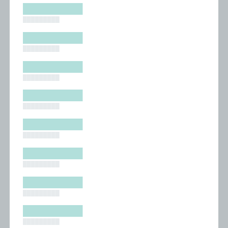
█████████
█████████
█████████
█████████
█████████
█████████
█████████
█████████
█████████
█████████
█████████
█████████
█████████
█████████
█████████
█████████