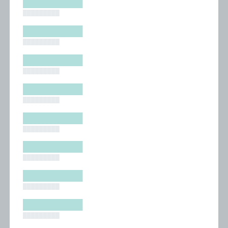
█████████
█████████
█████████
█████████
█████████
█████████
█████████
█████████
█████████
█████████
█████████
█████████
█████████
█████████
█████████
█████████