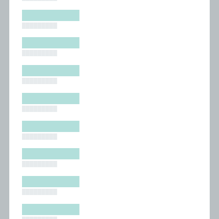
█████████
█████████
█████████
█████████
█████████
█████████
█████████
█████████
█████████
█████████
█████████
█████████
█████████
█████████
█████████