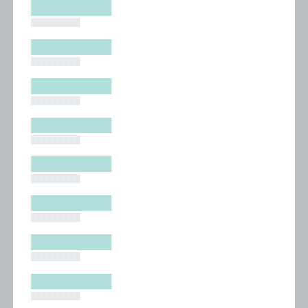
█████████
█████████
█████████
█████████
█████████
█████████
█████████
█████████
█████████
█████████
█████████
█████████
█████████
█████████
█████████
█████████