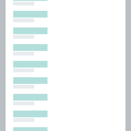
█████████
█████████
█████████
█████████
█████████
█████████
█████████
█████████
█████████
█████████
█████████
█████████
█████████
█████████
█████████
█████████