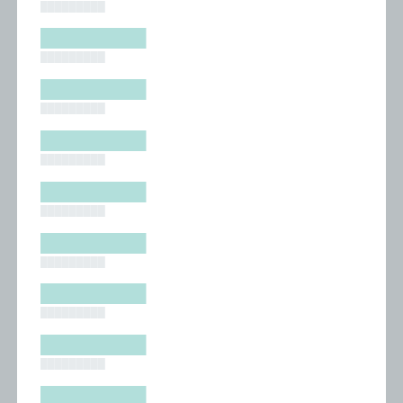
█████████
█████████
█████████
█████████
█████████
█████████
█████████
█████████
█████████
█████████
█████████
█████████
█████████
█████████
█████████
█████████