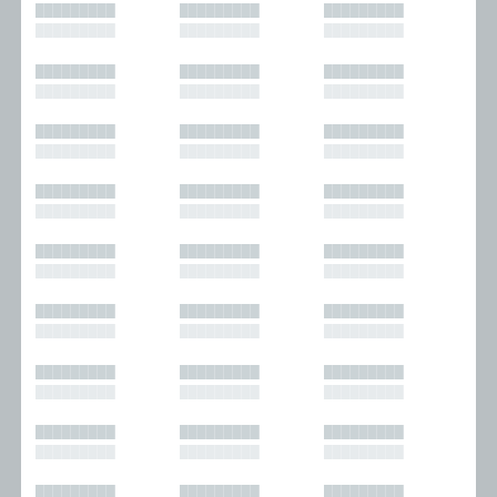
█████████
█████████
█████████
█████████
█████████
█████████
█████████
█████████
█████████
█████████
█████████
█████████
█████████
█████████
█████████
█████████
█████████
█████████
█████████
█████████
█████████
█████████
█████████
█████████
█████████
█████████
█████████
█████████
█████████
█████████
█████████
█████████
█████████
█████████
█████████
█████████
█████████
█████████
█████████
█████████
█████████
█████████
█████████
█████████
█████████
█████████
█████████
█████████
█████████
█████████
█████████