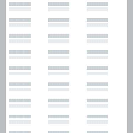
█████████
█████████
█████████
█████████
█████████
█████████
█████████
█████████
█████████
█████████
█████████
█████████
█████████
█████████
█████████
█████████
█████████
█████████
█████████
█████████
█████████
█████████
█████████
█████████
█████████
█████████
█████████
█████████
█████████
█████████
█████████
█████████
█████████
█████████
█████████
█████████
█████████
█████████
█████████
█████████
█████████
█████████
█████████
█████████
█████████
█████████
█████████
█████████
█████████
█████████
█████████