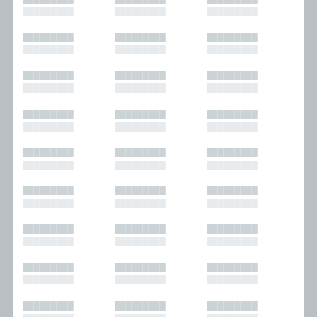
█████████
█████████
█████████
█████████
█████████
█████████
█████████
█████████
█████████
█████████
█████████
█████████
█████████
█████████
█████████
█████████
█████████
█████████
█████████
█████████
█████████
█████████
█████████
█████████
█████████
█████████
█████████
█████████
█████████
█████████
█████████
█████████
█████████
█████████
█████████
█████████
█████████
█████████
█████████
█████████
█████████
█████████
█████████
█████████
█████████
█████████
█████████
█████████