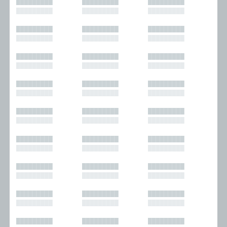
█████████
█████████
█████████
█████████
█████████
█████████
█████████
█████████
█████████
█████████
█████████
█████████
█████████
█████████
█████████
█████████
█████████
█████████
█████████
█████████
█████████
█████████
█████████
█████████
█████████
█████████
█████████
█████████
█████████
█████████
█████████
█████████
█████████
█████████
█████████
█████████
█████████
█████████
█████████
█████████
█████████
█████████
█████████
█████████
█████████
█████████
█████████
█████████
█████████
█████████
█████████