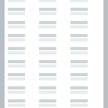
█████████
█████████
█████████
█████████
█████████
█████████
█████████
█████████
█████████
█████████
█████████
█████████
█████████
█████████
█████████
█████████
█████████
█████████
█████████
█████████
█████████
█████████
█████████
█████████
█████████
█████████
█████████
█████████
█████████
█████████
█████████
█████████
█████████
█████████
█████████
█████████
█████████
█████████
█████████
█████████
█████████
█████████
█████████
█████████
█████████
█████████
█████████
█████████
█████████
█████████
█████████