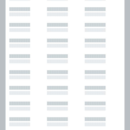
█████████
█████████
█████████
█████████
█████████
█████████
█████████
█████████
█████████
█████████
█████████
█████████
█████████
█████████
█████████
█████████
█████████
█████████
█████████
█████████
█████████
█████████
█████████
█████████
█████████
█████████
█████████
█████████
█████████
█████████
█████████
█████████
█████████
█████████
█████████
█████████
█████████
█████████
█████████
█████████
█████████
█████████
█████████
█████████
█████████
█████████
█████████
█████████