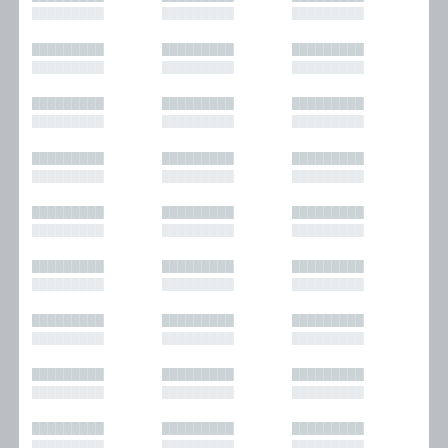
█████████
█████████
█████████
█████████
█████████
█████████
█████████
█████████
█████████
█████████
█████████
█████████
█████████
█████████
█████████
█████████
█████████
█████████
█████████
█████████
█████████
█████████
█████████
█████████
█████████
█████████
█████████
█████████
█████████
█████████
█████████
█████████
█████████
█████████
█████████
█████████
█████████
█████████
█████████
█████████
█████████
█████████
█████████
█████████
█████████
█████████
█████████
█████████
█████████
█████████
█████████