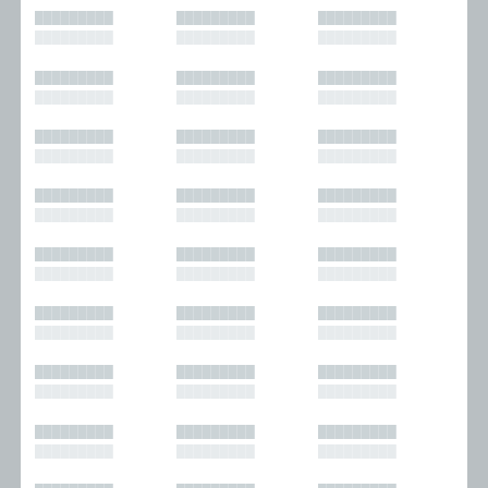
█████████
█████████
█████████
█████████
█████████
█████████
█████████
█████████
█████████
█████████
█████████
█████████
█████████
█████████
█████████
█████████
█████████
█████████
█████████
█████████
█████████
█████████
█████████
█████████
█████████
█████████
█████████
█████████
█████████
█████████
█████████
█████████
█████████
█████████
█████████
█████████
█████████
█████████
█████████
█████████
█████████
█████████
█████████
█████████
█████████
█████████
█████████
█████████