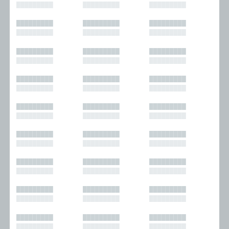
█████████
█████████
█████████
█████████
█████████
█████████
█████████
█████████
█████████
█████████
█████████
█████████
█████████
█████████
█████████
█████████
█████████
█████████
█████████
█████████
█████████
█████████
█████████
█████████
█████████
█████████
█████████
█████████
█████████
█████████
█████████
█████████
█████████
█████████
█████████
█████████
█████████
█████████
█████████
█████████
█████████
█████████
█████████
█████████
█████████
█████████
█████████
█████████
█████████
█████████
█████████