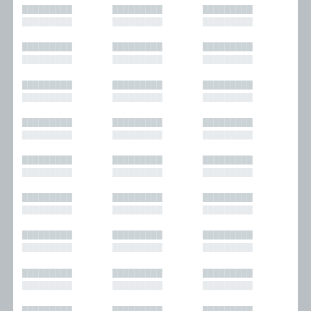
█████████
█████████
█████████
█████████
█████████
█████████
█████████
█████████
█████████
█████████
█████████
█████████
█████████
█████████
█████████
█████████
█████████
█████████
█████████
█████████
█████████
█████████
█████████
█████████
█████████
█████████
█████████
█████████
█████████
█████████
█████████
█████████
█████████
█████████
█████████
█████████
█████████
█████████
█████████
█████████
█████████
█████████
█████████
█████████
█████████
█████████
█████████
█████████
█████████
█████████
█████████