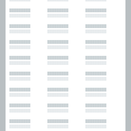
█████████
█████████
█████████
█████████
█████████
█████████
█████████
█████████
█████████
█████████
█████████
█████████
█████████
█████████
█████████
█████████
█████████
█████████
█████████
█████████
█████████
█████████
█████████
█████████
█████████
█████████
█████████
█████████
█████████
█████████
█████████
█████████
█████████
█████████
█████████
█████████
█████████
█████████
█████████
█████████
█████████
█████████
█████████
█████████
█████████
█████████
█████████
█████████