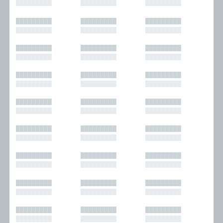
█████████
█████████
█████████
█████████
█████████
█████████
█████████
█████████
█████████
█████████
█████████
█████████
█████████
█████████
█████████
█████████
█████████
█████████
█████████
█████████
█████████
█████████
█████████
█████████
█████████
█████████
█████████
█████████
█████████
█████████
█████████
█████████
█████████
█████████
█████████
█████████
█████████
█████████
█████████
█████████
█████████
█████████
█████████
█████████
█████████
█████████
█████████
█████████
█████████
█████████
█████████