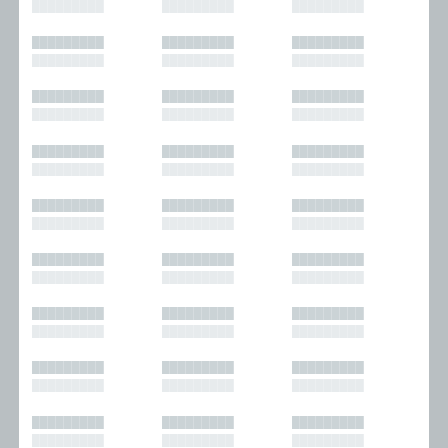
█████████
█████████
█████████
█████████
█████████
█████████
█████████
█████████
█████████
█████████
█████████
█████████
█████████
█████████
█████████
█████████
█████████
█████████
█████████
█████████
█████████
█████████
█████████
█████████
█████████
█████████
█████████
█████████
█████████
█████████
█████████
█████████
█████████
█████████
█████████
█████████
█████████
█████████
█████████
█████████
█████████
█████████
█████████
█████████
█████████
█████████
█████████
█████████
█████████
█████████
█████████