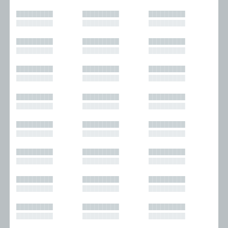
█████████
█████████
█████████
█████████
█████████
█████████
█████████
█████████
█████████
█████████
█████████
█████████
█████████
█████████
█████████
█████████
█████████
█████████
█████████
█████████
█████████
█████████
█████████
█████████
█████████
█████████
█████████
█████████
█████████
█████████
█████████
█████████
█████████
█████████
█████████
█████████
█████████
█████████
█████████
█████████
█████████
█████████
█████████
█████████
█████████
█████████
█████████
█████████