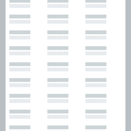
█████████
█████████
█████████
█████████
█████████
█████████
█████████
█████████
█████████
█████████
█████████
█████████
█████████
█████████
█████████
█████████
█████████
█████████
█████████
█████████
█████████
█████████
█████████
█████████
█████████
█████████
█████████
█████████
█████████
█████████
█████████
█████████
█████████
█████████
█████████
█████████
█████████
█████████
█████████
█████████
█████████
█████████
█████████
█████████
█████████
█████████
█████████
█████████
█████████
█████████
█████████