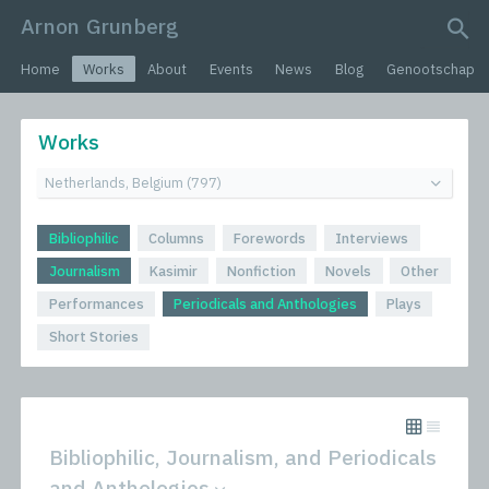
Arnon Grunberg
search query
Home
Works
About
Events
News
Blog
Genootschap
Works
Bibliophilic
Columns
Forewords
Interviews
Journalism
Kasimir
Nonfiction
Novels
Other
Performances
Periodicals and Anthologies
Plays
Short Stories
Bibliophilic, Journalism, and Periodicals
and Anthologies