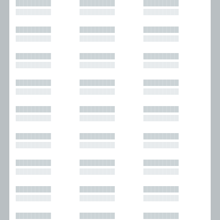
█████████
█████████
█████████
█████████
█████████
█████████
█████████
█████████
█████████
█████████
█████████
█████████
█████████
█████████
█████████
█████████
█████████
█████████
█████████
█████████
█████████
█████████
█████████
█████████
█████████
█████████
█████████
█████████
█████████
█████████
█████████
█████████
█████████
█████████
█████████
█████████
█████████
█████████
█████████
█████████
█████████
█████████
█████████
█████████
█████████
█████████
█████████
█████████
█████████
█████████
█████████