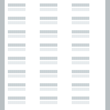
█████████
█████████
█████████
█████████
█████████
█████████
█████████
█████████
█████████
█████████
█████████
█████████
█████████
█████████
█████████
█████████
█████████
█████████
█████████
█████████
█████████
█████████
█████████
█████████
█████████
█████████
█████████
█████████
█████████
█████████
█████████
█████████
█████████
█████████
█████████
█████████
█████████
█████████
█████████
█████████
█████████
█████████
█████████
█████████
█████████
█████████
█████████
█████████