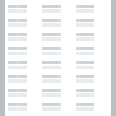
█████████
█████████
█████████
█████████
█████████
█████████
█████████
█████████
█████████
█████████
█████████
█████████
█████████
█████████
█████████
█████████
█████████
█████████
█████████
█████████
█████████
█████████
█████████
█████████
█████████
█████████
█████████
█████████
█████████
█████████
█████████
█████████
█████████
█████████
█████████
█████████
█████████
█████████
█████████
█████████
█████████
█████████
█████████
█████████
█████████
█████████
█████████
█████████