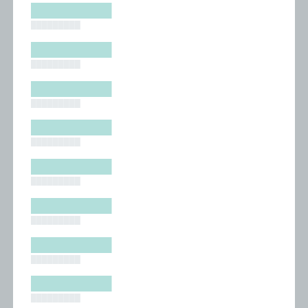
█████████
█████████
█████████
█████████
█████████
█████████
█████████
█████████
█████████
█████████
█████████
█████████
█████████
█████████
█████████
█████████