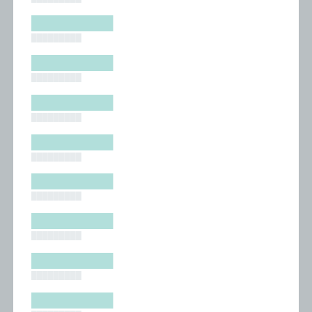
█████████
█████████
█████████
█████████
█████████
█████████
█████████
█████████
█████████
█████████
█████████
█████████
█████████
█████████
█████████