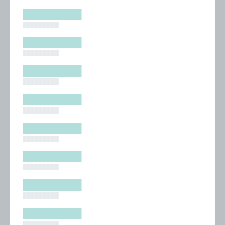
█████████
█████████
█████████
█████████
█████████
█████████
█████████
█████████
█████████
█████████
█████████
█████████
█████████
█████████
█████████
█████████