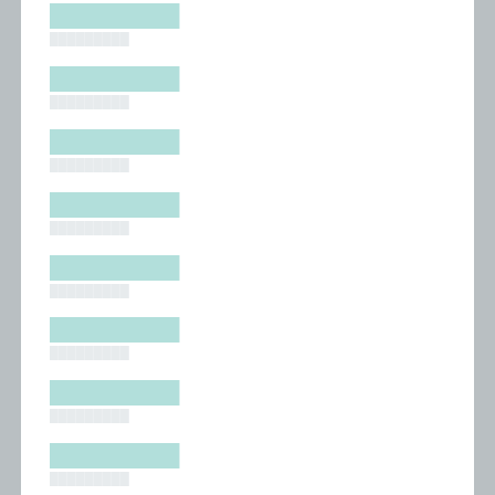
█████████
█████████
█████████
█████████
█████████
█████████
█████████
█████████
█████████
█████████
█████████
█████████
█████████
█████████
█████████
█████████