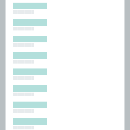
█████████
█████████
█████████
█████████
█████████
█████████
█████████
█████████
█████████
█████████
█████████
█████████
█████████
█████████
█████████
█████████