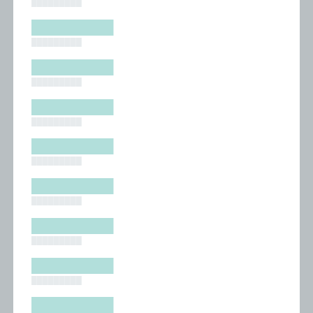
█████████
█████████
█████████
█████████
█████████
█████████
█████████
█████████
█████████
█████████
█████████
█████████
█████████
█████████
█████████
█████████