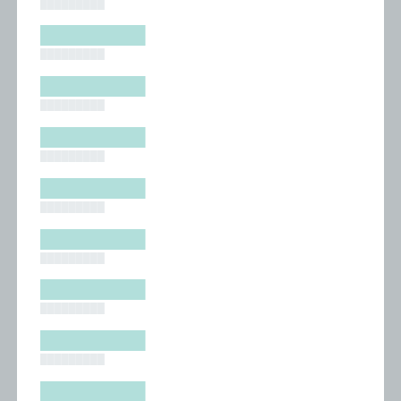
█████████
█████████
█████████
█████████
█████████
█████████
█████████
█████████
█████████
█████████
█████████
█████████
█████████
█████████
█████████
█████████