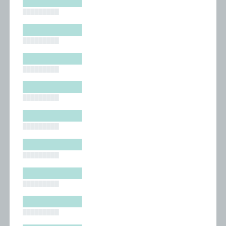
█████████
█████████
█████████
█████████
█████████
█████████
█████████
█████████
█████████
█████████
█████████
█████████
█████████
█████████
█████████
█████████