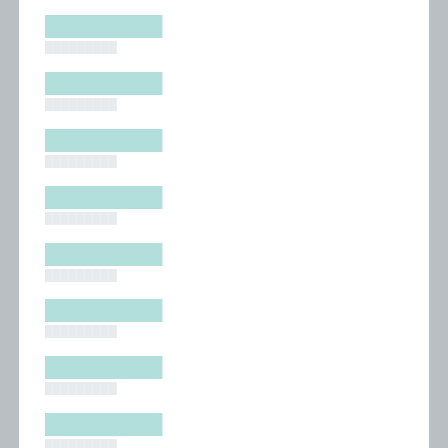
█████████
█████████
█████████
█████████
█████████
█████████
█████████
█████████
█████████
█████████
█████████
█████████
█████████
█████████
█████████
█████████