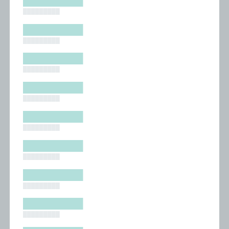
█████████
█████████
█████████
█████████
█████████
█████████
█████████
█████████
█████████
█████████
█████████
█████████
█████████
█████████
█████████