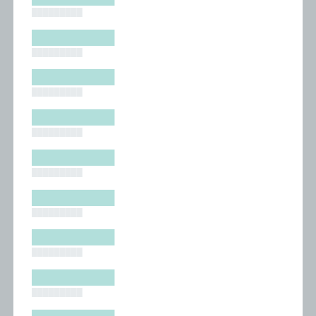
█████████
█████████
█████████
█████████
█████████
█████████
█████████
█████████
█████████
█████████
█████████
█████████
█████████
█████████
█████████