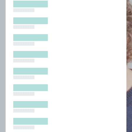
█████████
█████████
█████████
█████████
█████████
█████████
█████████
█████████
█████████
█████████
█████████
█████████
█████████
█████████
█████████
█████████