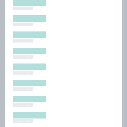
█████████
█████████
█████████
█████████
█████████
█████████
█████████
█████████
█████████
█████████
█████████
█████████
█████████
█████████
█████████
█████████