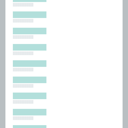
█████████
█████████
█████████
█████████
█████████
█████████
█████████
█████████
█████████
█████████
█████████
█████████
█████████
█████████
█████████
█████████