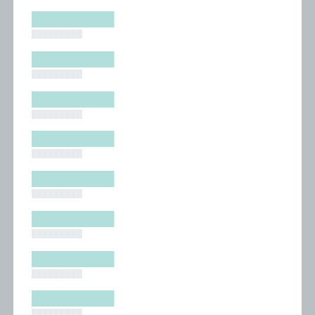
█████████
█████████
█████████
█████████
█████████
█████████
█████████
█████████
█████████
█████████
█████████
█████████
█████████
█████████
█████████
█████████