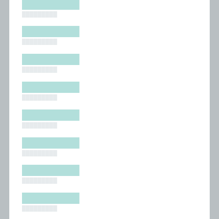
█████████
█████████
█████████
█████████
█████████
█████████
█████████
█████████
█████████
█████████
█████████
█████████
█████████
█████████
█████████
█████████