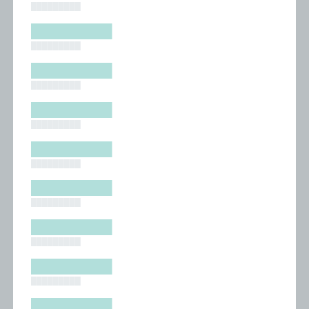
█████████
█████████
█████████
█████████
█████████
█████████
█████████
█████████
█████████
█████████
█████████
█████████
█████████
█████████
█████████
█████████