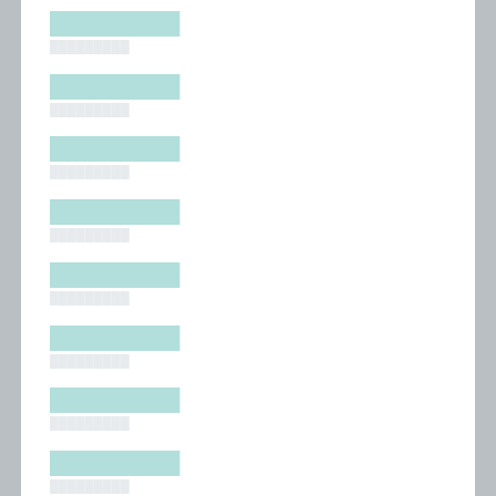
█████████
█████████
█████████
█████████
█████████
█████████
█████████
█████████
█████████
█████████
█████████
█████████
█████████
█████████
█████████
█████████