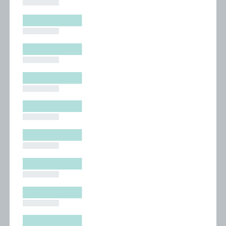
█████████
█████████
█████████
█████████
█████████
█████████
█████████
█████████
█████████
█████████
█████████
█████████
█████████
█████████
█████████
█████████