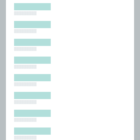
█████████
█████████
█████████
█████████
█████████
█████████
█████████
█████████
█████████
█████████
█████████
█████████
█████████
█████████
█████████
█████████