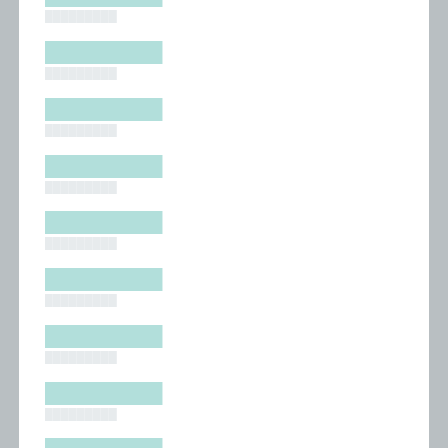
█████████
█████████
█████████
█████████
█████████
█████████
█████████
█████████
█████████
█████████
█████████
█████████
█████████
█████████
█████████
█████████