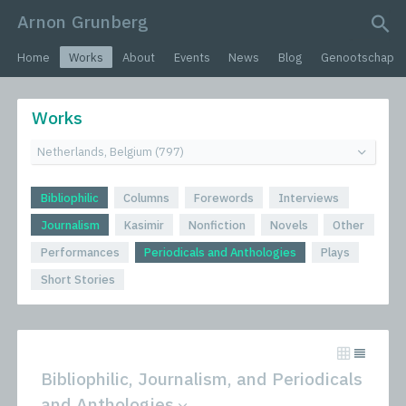
Arnon Grunberg
search query
Home
Works
About
Events
News
Blog
Genootschap
Works
Bibliophilic
Columns
Forewords
Interviews
Journalism
Kasimir
Nonfiction
Novels
Other
Performances
Periodicals and Anthologies
Plays
Short Stories
Bibliophilic, Journalism, and Periodicals
and Anthologies