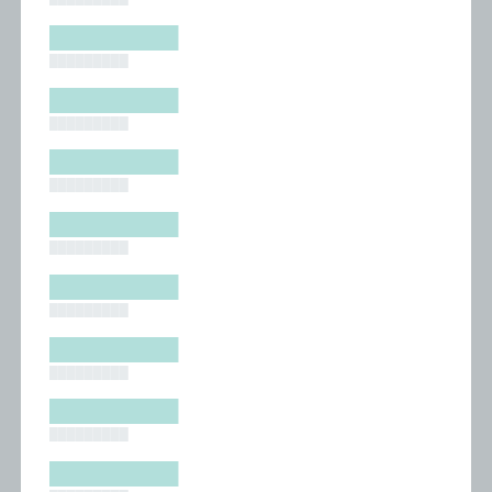
█████████
█████████
█████████
█████████
█████████
█████████
█████████
█████████
█████████
█████████
█████████
█████████
█████████
█████████
█████████