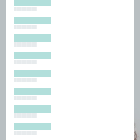
█████████
█████████
█████████
█████████
█████████
█████████
█████████
█████████
█████████
█████████
█████████
█████████
█████████
█████████
█████████
█████████