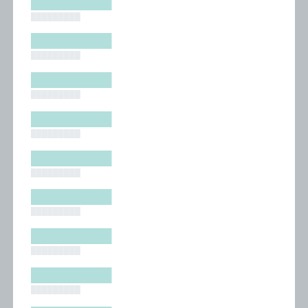
█████████
█████████
█████████
█████████
█████████
█████████
█████████
█████████
█████████
█████████
█████████
█████████
█████████
█████████
█████████
█████████