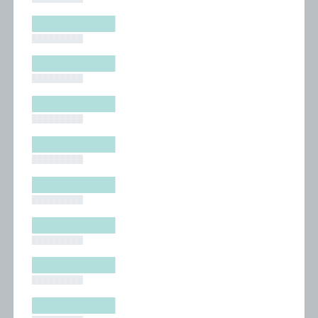
█████████
█████████
█████████
█████████
█████████
█████████
█████████
█████████
█████████
█████████
█████████
█████████
█████████
█████████
█████████