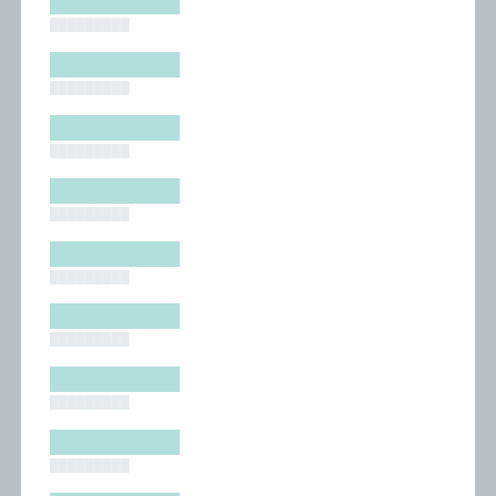
█████████
█████████
█████████
█████████
█████████
█████████
█████████
█████████
█████████
█████████
█████████
█████████
█████████
█████████
█████████