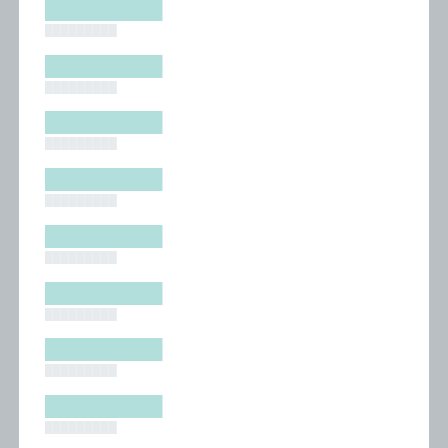
█████████
█████████
█████████
█████████
█████████
█████████
█████████
█████████
█████████
█████████
█████████
█████████
█████████
█████████
█████████
█████████