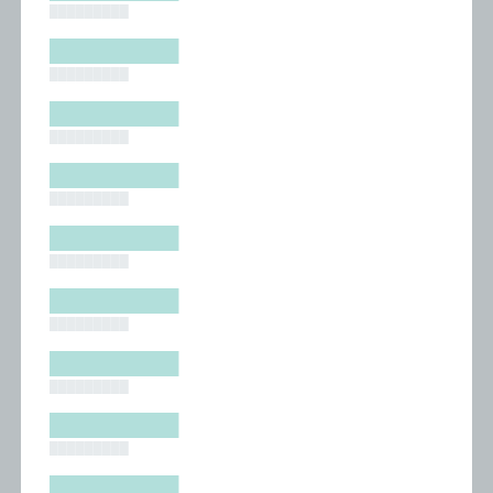
█████████
█████████
█████████
█████████
█████████
█████████
█████████
█████████
█████████
█████████
█████████
█████████
█████████
█████████
█████████
█████████