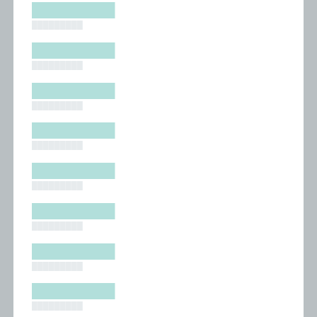
█████████
█████████
█████████
█████████
█████████
█████████
█████████
█████████
█████████
█████████
█████████
█████████
█████████
█████████
█████████
█████████