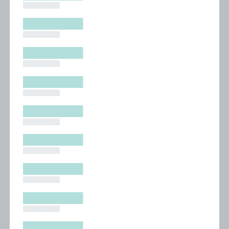
█████████
█████████
█████████
█████████
█████████
█████████
█████████
█████████
█████████
█████████
█████████
█████████
█████████
█████████
█████████
█████████