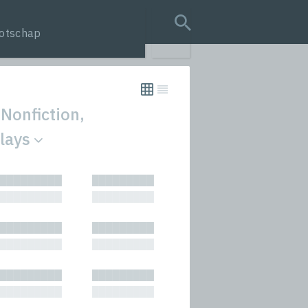
otschap
search query
 Nonfiction,
Plays
tion
█████████
█████████
s
█████████
█████████
rmances
█████████
█████████
icals and Anthologies
█████████
█████████
Stories
█████████
█████████
█████████
█████████