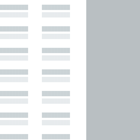
█████████
█████████
█████████
█████████
█████████
█████████
█████████
█████████
█████████
█████████
█████████
█████████
█████████
█████████
█████████
█████████
█████████
█████████
█████████
█████████
█████████
█████████
█████████
█████████
█████████
█████████