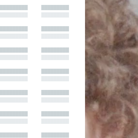
█████████
█████████
█████████
█████████
█████████
█████████
█████████
█████████
█████████
█████████
█████████
█████████
█████████
█████████
█████████
█████████
█████████
█████████
█████████
█████████
█████████
█████████
█████████
█████████
█████████
█████████