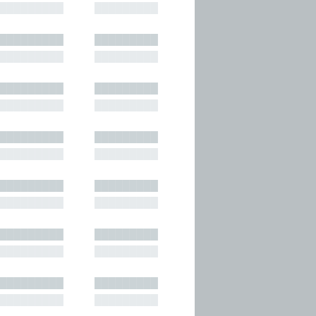
█████████
█████████
█████████
█████████
█████████
█████████
█████████
█████████
█████████
█████████
█████████
█████████
█████████
█████████
█████████
█████████
█████████
█████████
█████████
█████████
█████████
█████████
█████████
█████████
█████████
█████████