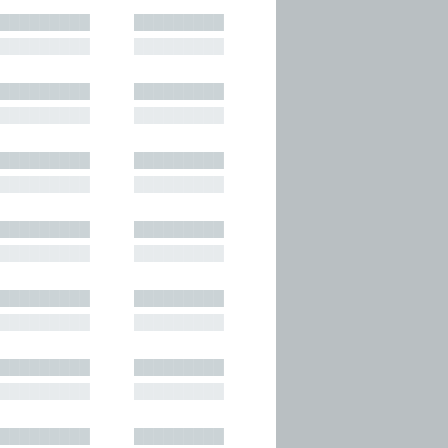
█████████
█████████
█████████
█████████
█████████
█████████
█████████
█████████
█████████
█████████
█████████
█████████
█████████
█████████
█████████
█████████
█████████
█████████
█████████
█████████
█████████
█████████
█████████
█████████
█████████
█████████