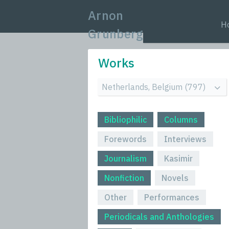
Arnon
H
Grunberg
Works
Bibliophilic
Columns
Forewords
Interviews
Journalism
Kasimir
Nonfiction
Novels
Other
Performances
Periodicals and Anthologies