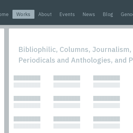
ome
Works
About
Events
News
Blog
Geno
Bibliophilic, Columns, Journalism,
Periodicals and Anthologies, and 
All
Nonfic
█████████
█████████
█████████
Bibliophilic
Novel
█████████
█████████
█████████
Columns
Other
Forewords
Perfo
█████████
█████████
█████████
Interviews
Period
█████████
█████████
█████████
Journalism
Plays
Kasimir
Short 
█████████
█████████
█████████
█████████
█████████
█████████