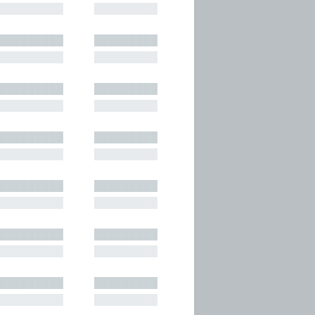
█████████
█████████
█████████
█████████
█████████
█████████
█████████
█████████
█████████
█████████
█████████
█████████
█████████
█████████
█████████
█████████
█████████
█████████
█████████
█████████
█████████
█████████
█████████
█████████
█████████
█████████