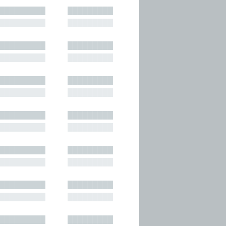
█████████
█████████
█████████
█████████
█████████
█████████
█████████
█████████
█████████
█████████
█████████
█████████
█████████
█████████
█████████
█████████
█████████
█████████
█████████
█████████
█████████
█████████
█████████
█████████
█████████
█████████