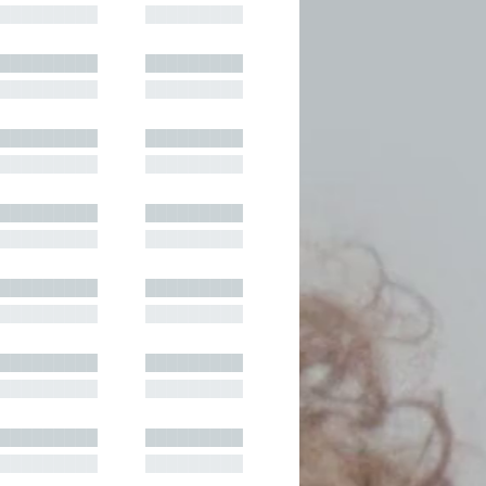
█████████
█████████
█████████
█████████
█████████
█████████
█████████
█████████
█████████
█████████
█████████
█████████
█████████
█████████
█████████
█████████
█████████
█████████
█████████
█████████
█████████
█████████
█████████
█████████
█████████
█████████