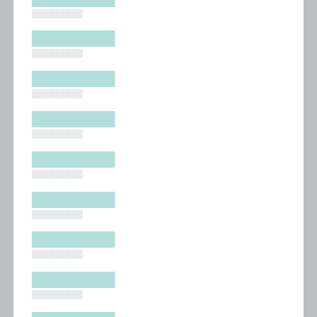
█████████
█████████
█████████
█████████
█████████
█████████
█████████
█████████
█████████
█████████
█████████
█████████
█████████
█████████
█████████