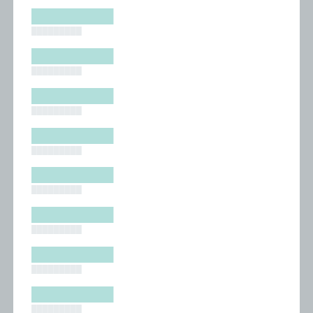
█████████
█████████
█████████
█████████
█████████
█████████
█████████
█████████
█████████
█████████
█████████
█████████
█████████
█████████
█████████
█████████