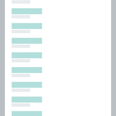
█████████
█████████
█████████
█████████
█████████
█████████
█████████
█████████
█████████
█████████
█████████
█████████
█████████
█████████
█████████
█████████