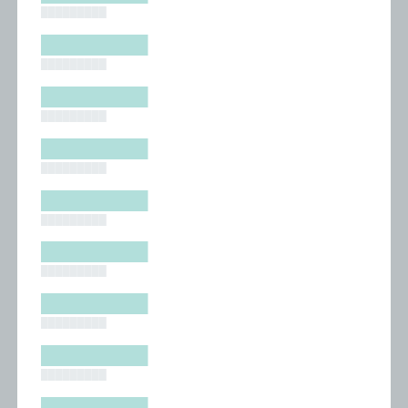
█████████
█████████
█████████
█████████
█████████
█████████
█████████
█████████
█████████
█████████
█████████
█████████
█████████
█████████
█████████
█████████