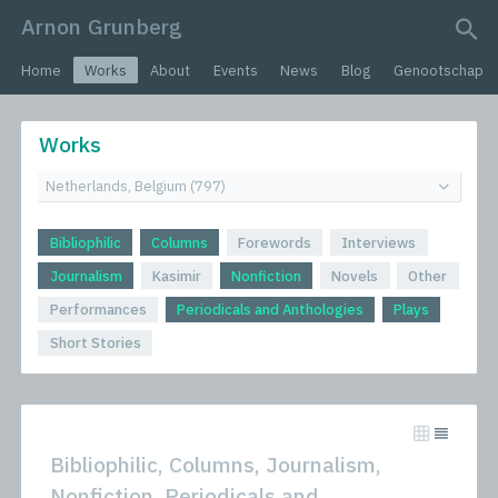
Arnon Grunberg
search query
Home
Works
About
Events
News
Blog
Genootschap
Works
Bibliophilic
Columns
Forewords
Interviews
Journalism
Kasimir
Nonfiction
Novels
Other
Performances
Periodicals and Anthologies
Plays
Short Stories
Bibliophilic, Columns, Journalism,
Nonfiction, Periodicals and