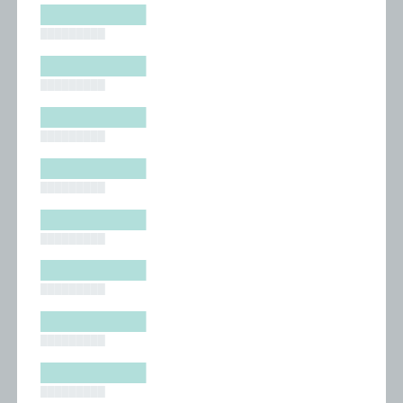
█████████
█████████
█████████
█████████
█████████
█████████
█████████
█████████
█████████
█████████
█████████
█████████
█████████
█████████
█████████
█████████