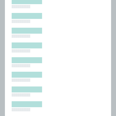
█████████
█████████
█████████
█████████
█████████
█████████
█████████
█████████
█████████
█████████
█████████
█████████
█████████
█████████
█████████
█████████