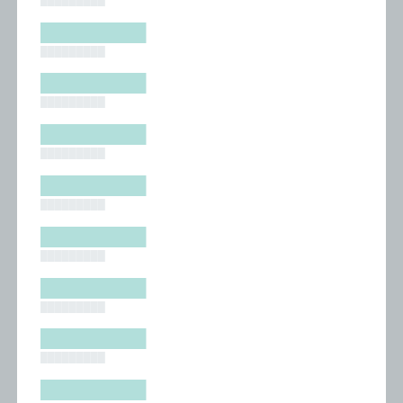
█████████
█████████
█████████
█████████
█████████
█████████
█████████
█████████
█████████
█████████
█████████
█████████
█████████
█████████
█████████