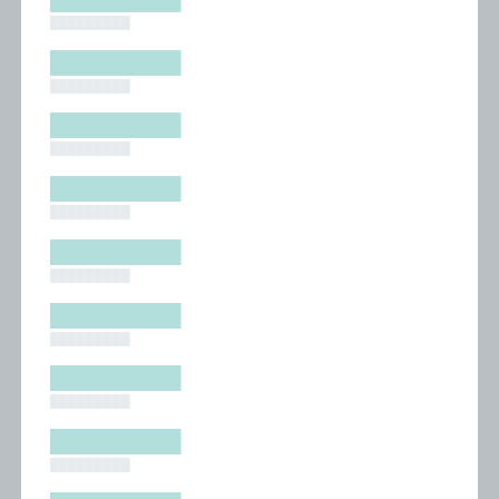
█████████
█████████
█████████
█████████
█████████
█████████
█████████
█████████
█████████
█████████
█████████
█████████
█████████
█████████
█████████