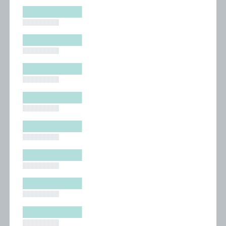
█████████
█████████
█████████
█████████
█████████
█████████
█████████
█████████
█████████
█████████
█████████
█████████
█████████
█████████
█████████
█████████