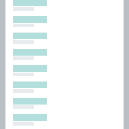
█████████
█████████
█████████
█████████
█████████
█████████
█████████
█████████
█████████
█████████
█████████
█████████
█████████
█████████
█████████
█████████