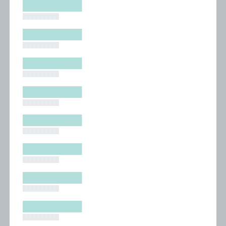
█████████
█████████
█████████
█████████
█████████
█████████
█████████
█████████
█████████
█████████
█████████
█████████
█████████
█████████
█████████
█████████