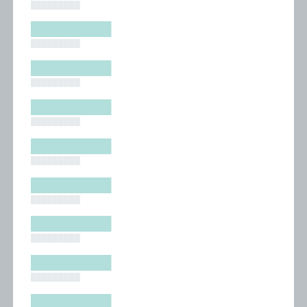
█████████
█████████
█████████
█████████
█████████
█████████
█████████
█████████
█████████
█████████
█████████
█████████
█████████
█████████
█████████
█████████