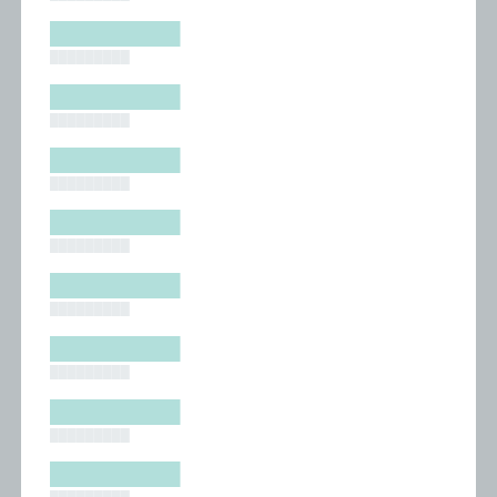
█████████
█████████
█████████
█████████
█████████
█████████
█████████
█████████
█████████
█████████
█████████
█████████
█████████
█████████
█████████