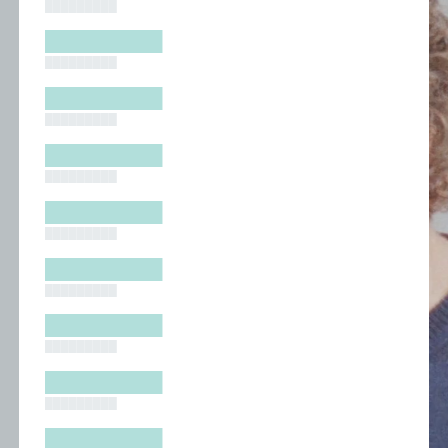
█████████
█████████
█████████
█████████
█████████
█████████
█████████
█████████
█████████
█████████
█████████
█████████
█████████
█████████
█████████
█████████