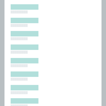
█████████
█████████
█████████
█████████
█████████
█████████
█████████
█████████
█████████
█████████
█████████
█████████
█████████
█████████
█████████
█████████