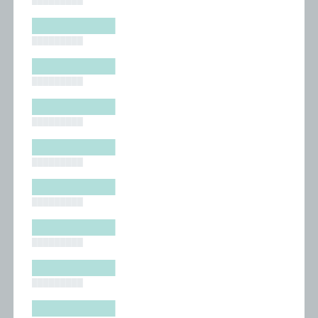
█████████
█████████
█████████
█████████
█████████
█████████
█████████
█████████
█████████
█████████
█████████
█████████
█████████
█████████
█████████
█████████