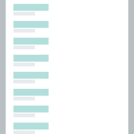
█████████
█████████
█████████
█████████
█████████
█████████
█████████
█████████
█████████
█████████
█████████
█████████
█████████
█████████
█████████
█████████