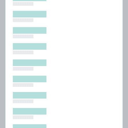
█████████
█████████
█████████
█████████
█████████
█████████
█████████
█████████
█████████
█████████
█████████
█████████
█████████
█████████
█████████
█████████