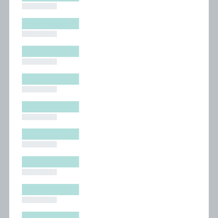
█████████
█████████
█████████
█████████
█████████
█████████
█████████
█████████
█████████
█████████
█████████
█████████
█████████
█████████
█████████
█████████