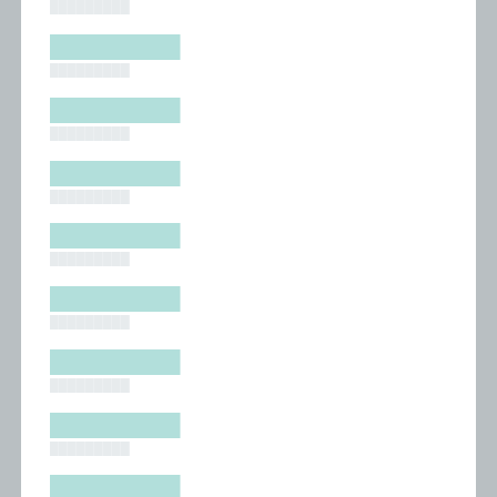
█████████
█████████
█████████
█████████
█████████
█████████
█████████
█████████
█████████
█████████
█████████
█████████
█████████
█████████
█████████
█████████