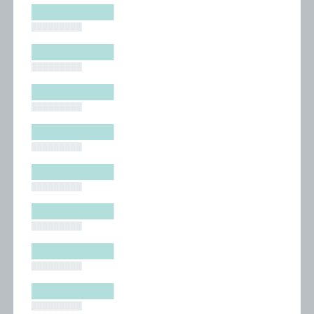
█████████
█████████
█████████
█████████
█████████
█████████
█████████
█████████
█████████
█████████
█████████
█████████
█████████
█████████
█████████
█████████