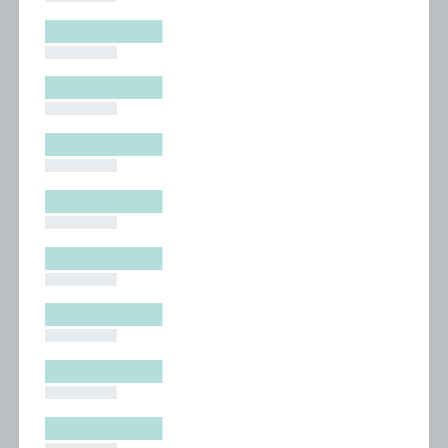
█████████
█████████
█████████
█████████
█████████
█████████
█████████
█████████
█████████
█████████
█████████
█████████
█████████
█████████
█████████