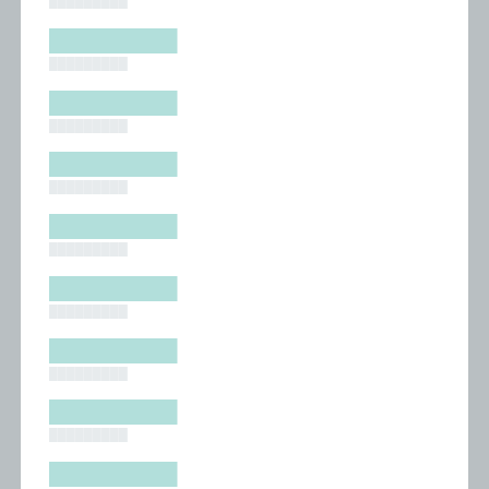
█████████
█████████
█████████
█████████
█████████
█████████
█████████
█████████
█████████
█████████
█████████
█████████
█████████
█████████
█████████
█████████