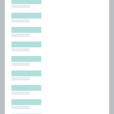
█████████
█████████
█████████
█████████
█████████
█████████
█████████
█████████
█████████
█████████
█████████
█████████
█████████
█████████
█████████
█████████