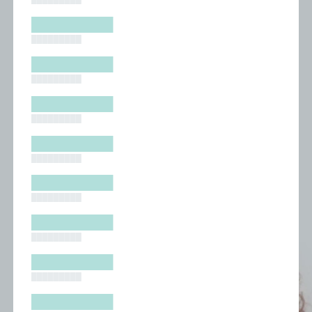
█████████
█████████
█████████
█████████
█████████
█████████
█████████
█████████
█████████
█████████
█████████
█████████
█████████
█████████
█████████