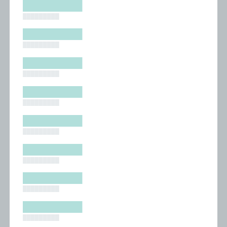
█████████
█████████
█████████
█████████
█████████
█████████
█████████
█████████
█████████
█████████
█████████
█████████
█████████
█████████
█████████
█████████