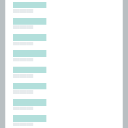
█████████
█████████
█████████
█████████
█████████
█████████
█████████
█████████
█████████
█████████
█████████
█████████
█████████
█████████
█████████
█████████