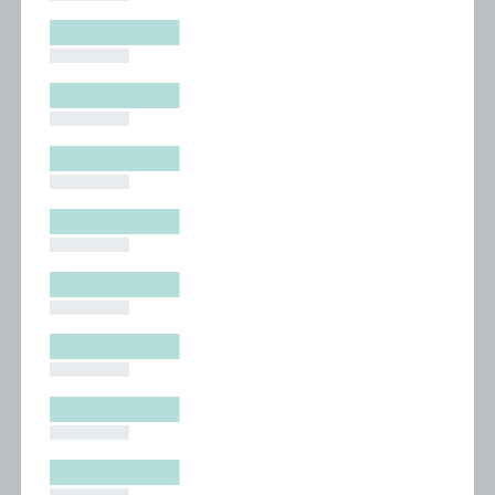
█████████
█████████
█████████
█████████
█████████
█████████
█████████
█████████
█████████
█████████
█████████
█████████
█████████
█████████
█████████
█████████