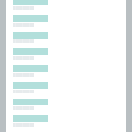
█████████
█████████
█████████
█████████
█████████
█████████
█████████
█████████
█████████
█████████
█████████
█████████
█████████
█████████
█████████
█████████