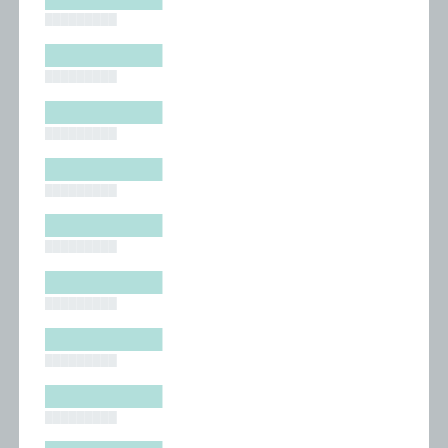
█████████
█████████
█████████
█████████
█████████
█████████
█████████
█████████
█████████
█████████
█████████
█████████
█████████
█████████
█████████