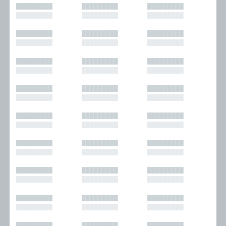
█████████
█████████
█████████
█████████
█████████
█████████
█████████
█████████
█████████
█████████
█████████
█████████
█████████
█████████
█████████
█████████
█████████
█████████
█████████
█████████
█████████
█████████
█████████
█████████
█████████
█████████
█████████
█████████
█████████
█████████
█████████
█████████
█████████
█████████
█████████
█████████
█████████
█████████
█████████
█████████
█████████
█████████
█████████
█████████
█████████
█████████
█████████
█████████
█████████
█████████
█████████