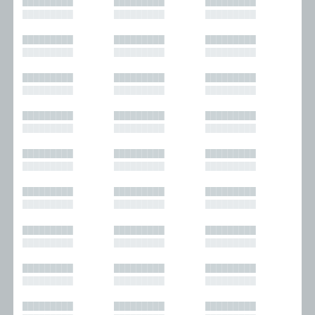
█████████
█████████
█████████
█████████
█████████
█████████
█████████
█████████
█████████
█████████
█████████
█████████
█████████
█████████
█████████
█████████
█████████
█████████
█████████
█████████
█████████
█████████
█████████
█████████
█████████
█████████
█████████
█████████
█████████
█████████
█████████
█████████
█████████
█████████
█████████
█████████
█████████
█████████
█████████
█████████
█████████
█████████
█████████
█████████
█████████
█████████
█████████
█████████
█████████
█████████
█████████