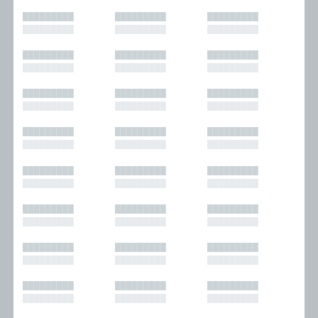
█████████
█████████
█████████
█████████
█████████
█████████
█████████
█████████
█████████
█████████
█████████
█████████
█████████
█████████
█████████
█████████
█████████
█████████
█████████
█████████
█████████
█████████
█████████
█████████
█████████
█████████
█████████
█████████
█████████
█████████
█████████
█████████
█████████
█████████
█████████
█████████
█████████
█████████
█████████
█████████
█████████
█████████
█████████
█████████
█████████
█████████
█████████
█████████