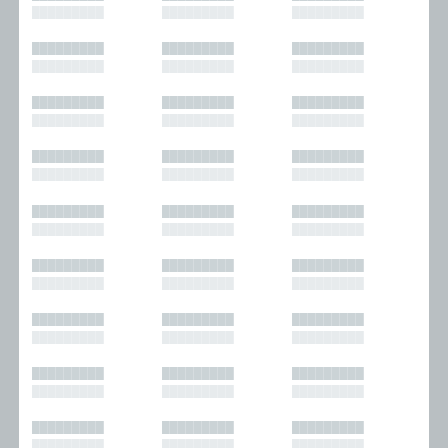
█████████
█████████
█████████
█████████
█████████
█████████
█████████
█████████
█████████
█████████
█████████
█████████
█████████
█████████
█████████
█████████
█████████
█████████
█████████
█████████
█████████
█████████
█████████
█████████
█████████
█████████
█████████
█████████
█████████
█████████
█████████
█████████
█████████
█████████
█████████
█████████
█████████
█████████
█████████
█████████
█████████
█████████
█████████
█████████
█████████
█████████
█████████
█████████
█████████
█████████
█████████