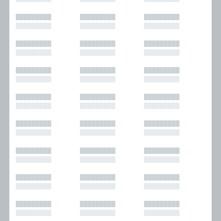
█████████
█████████
█████████
█████████
█████████
█████████
█████████
█████████
█████████
█████████
█████████
█████████
█████████
█████████
█████████
█████████
█████████
█████████
█████████
█████████
█████████
█████████
█████████
█████████
█████████
█████████
█████████
█████████
█████████
█████████
█████████
█████████
█████████
█████████
█████████
█████████
█████████
█████████
█████████
█████████
█████████
█████████
█████████
█████████
█████████
█████████
█████████
█████████