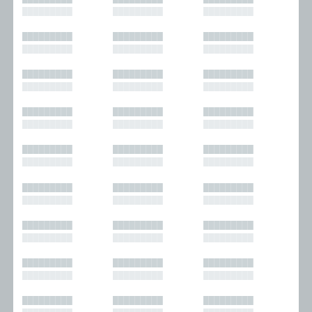
█████████
█████████
█████████
█████████
█████████
█████████
█████████
█████████
█████████
█████████
█████████
█████████
█████████
█████████
█████████
█████████
█████████
█████████
█████████
█████████
█████████
█████████
█████████
█████████
█████████
█████████
█████████
█████████
█████████
█████████
█████████
█████████
█████████
█████████
█████████
█████████
█████████
█████████
█████████
█████████
█████████
█████████
█████████
█████████
█████████
█████████
█████████
█████████