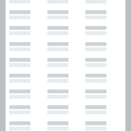
█████████
█████████
█████████
█████████
█████████
█████████
█████████
█████████
█████████
█████████
█████████
█████████
█████████
█████████
█████████
█████████
█████████
█████████
█████████
█████████
█████████
█████████
█████████
█████████
█████████
█████████
█████████
█████████
█████████
█████████
█████████
█████████
█████████
█████████
█████████
█████████
█████████
█████████
█████████
█████████
█████████
█████████
█████████
█████████
█████████
█████████
█████████
█████████
█████████
█████████
█████████