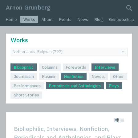
Arnon Grunberg
search query
Home
Works
About
Events
News
Blog
Genootschap
Works
Bibliophilic
Columns
Forewords
Interviews
Journalism
Kasimir
Nonfiction
Novels
Other
Performances
Periodicals and Anthologies
Plays
Short Stories
Bibliophilic, Interviews, Nonfiction,
Periodicals and Anthologies, and Plays