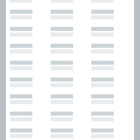
█████████
█████████
█████████
█████████
█████████
█████████
█████████
█████████
█████████
█████████
█████████
█████████
█████████
█████████
█████████
█████████
█████████
█████████
█████████
█████████
█████████
█████████
█████████
█████████
█████████
█████████
█████████
█████████
█████████
█████████
█████████
█████████
█████████
█████████
█████████
█████████
█████████
█████████
█████████
█████████
█████████
█████████
█████████
█████████
█████████
█████████
█████████
█████████
█████████
█████████
█████████