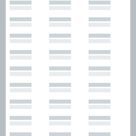
█████████
█████████
█████████
█████████
█████████
█████████
█████████
█████████
█████████
█████████
█████████
█████████
█████████
█████████
█████████
█████████
█████████
█████████
█████████
█████████
█████████
█████████
█████████
█████████
█████████
█████████
█████████
█████████
█████████
█████████
█████████
█████████
█████████
█████████
█████████
█████████
█████████
█████████
█████████
█████████
█████████
█████████
█████████
█████████
█████████
█████████
█████████
█████████
█████████
█████████
█████████