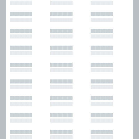
█████████
█████████
█████████
█████████
█████████
█████████
█████████
█████████
█████████
█████████
█████████
█████████
█████████
█████████
█████████
█████████
█████████
█████████
█████████
█████████
█████████
█████████
█████████
█████████
█████████
█████████
█████████
█████████
█████████
█████████
█████████
█████████
█████████
█████████
█████████
█████████
█████████
█████████
█████████
█████████
█████████
█████████
█████████
█████████
█████████
█████████
█████████
█████████
█████████
█████████
█████████