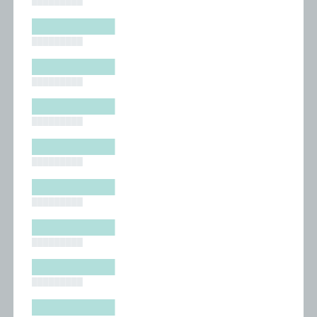
█████████
█████████
█████████
█████████
█████████
█████████
█████████
█████████
█████████
█████████
█████████
█████████
█████████
█████████
█████████
█████████