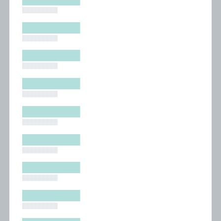
█████████
█████████
█████████
█████████
█████████
█████████
█████████
█████████
█████████
█████████
█████████
█████████
█████████
█████████
█████████