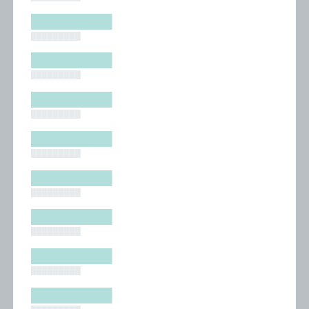
█████████
█████████
█████████
█████████
█████████
█████████
█████████
█████████
█████████
█████████
█████████
█████████
█████████
█████████
█████████