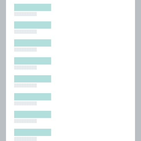
█████████
█████████
█████████
█████████
█████████
█████████
█████████
█████████
█████████
█████████
█████████
█████████
█████████
█████████
█████████
█████████