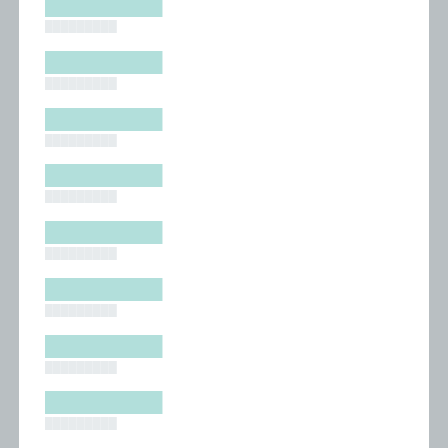
█████████
█████████
█████████
█████████
█████████
█████████
█████████
█████████
█████████
█████████
█████████
█████████
█████████
█████████
█████████
█████████