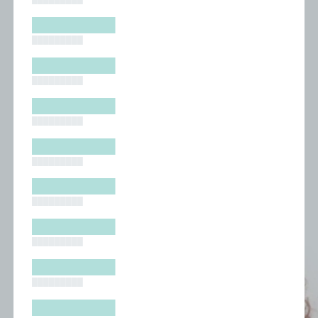
█████████
█████████
█████████
█████████
█████████
█████████
█████████
█████████
█████████
█████████
█████████
█████████
█████████
█████████
█████████