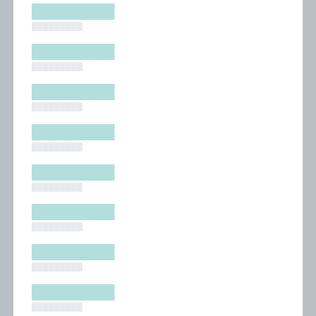
█████████
█████████
█████████
█████████
█████████
█████████
█████████
█████████
█████████
█████████
█████████
█████████
█████████
█████████
█████████
█████████