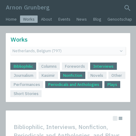
Arnon Grunberg
search query
Home
Works
About
Events
News
Blog
Genootschap
Works
Bibliophilic
Columns
Forewords
Interviews
Journalism
Kasimir
Nonfiction
Novels
Other
Performances
Periodicals and Anthologies
Plays
Short Stories
Bibliophilic, Interviews, Nonfiction,
Periodicals and Anthologies, and Plays