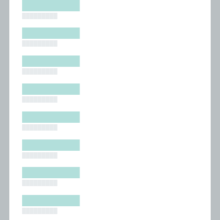
█████████
█████████
█████████
█████████
█████████
█████████
█████████
█████████
█████████
█████████
█████████
█████████
█████████
█████████
█████████
█████████