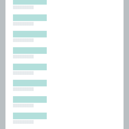
█████████
█████████
█████████
█████████
█████████
█████████
█████████
█████████
█████████
█████████
█████████
█████████
█████████
█████████
█████████
█████████