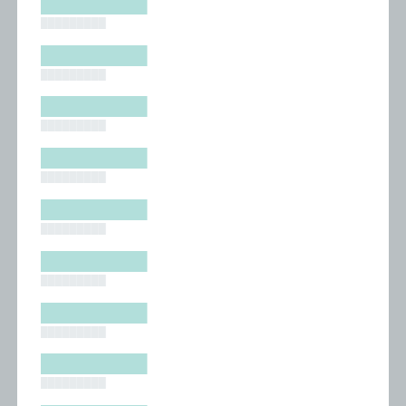
█████████
█████████
█████████
█████████
█████████
█████████
█████████
█████████
█████████
█████████
█████████
█████████
█████████
█████████
█████████
█████████