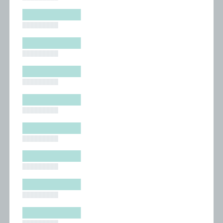
█████████
█████████
█████████
█████████
█████████
█████████
█████████
█████████
█████████
█████████
█████████
█████████
█████████
█████████
█████████
█████████