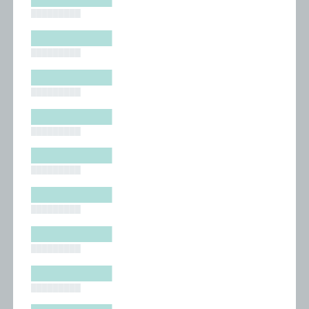
█████████
█████████
█████████
█████████
█████████
█████████
█████████
█████████
█████████
█████████
█████████
█████████
█████████
█████████
█████████