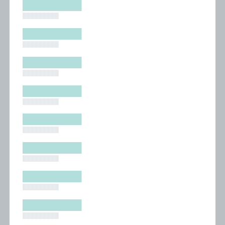
█████████
█████████
█████████
█████████
█████████
█████████
█████████
█████████
█████████
█████████
█████████
█████████
█████████
█████████
█████████
█████████