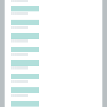
█████████
█████████
█████████
█████████
█████████
█████████
█████████
█████████
█████████
█████████
█████████
█████████
█████████
█████████
█████████
█████████