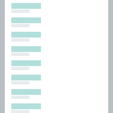
█████████
█████████
█████████
█████████
█████████
█████████
█████████
█████████
█████████
█████████
█████████
█████████
█████████
█████████
█████████
█████████