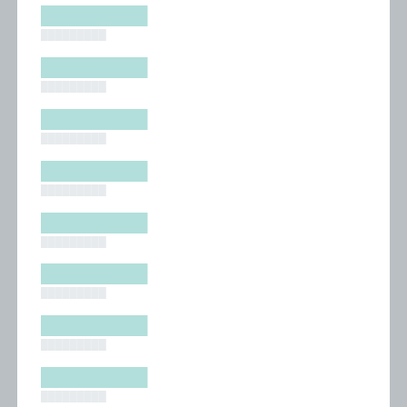
█████████
█████████
█████████
█████████
█████████
█████████
█████████
█████████
█████████
█████████
█████████
█████████
█████████
█████████
█████████
█████████