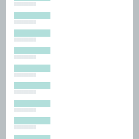
█████████
█████████
█████████
█████████
█████████
█████████
█████████
█████████
█████████
█████████
█████████
█████████
█████████
█████████
█████████
█████████