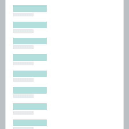
█████████
█████████
█████████
█████████
█████████
█████████
█████████
█████████
█████████
█████████
█████████
█████████
█████████
█████████
█████████
█████████