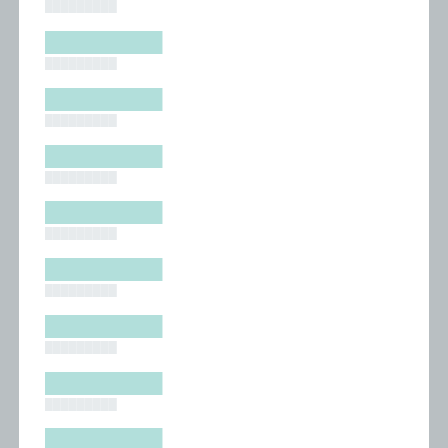
█████████
█████████
█████████
█████████
█████████
█████████
█████████
█████████
█████████
█████████
█████████
█████████
█████████
█████████
█████████
█████████