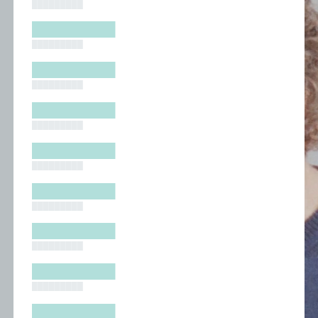
█████████
█████████
█████████
█████████
█████████
█████████
█████████
█████████
█████████
█████████
█████████
█████████
█████████
█████████
█████████
█████████