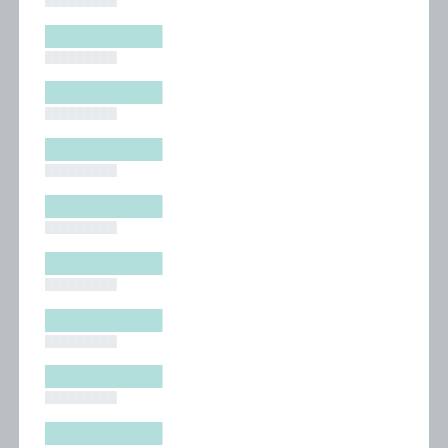
█████████
█████████
█████████
█████████
█████████
█████████
█████████
█████████
█████████
█████████
█████████
█████████
█████████
█████████
█████████