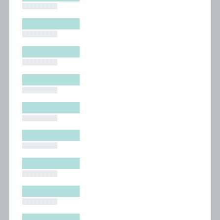
█████████
█████████
█████████
█████████
█████████
█████████
█████████
█████████
█████████
█████████
█████████
█████████
█████████
█████████
█████████
█████████