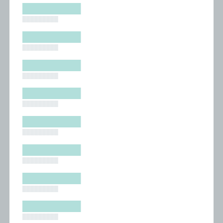
█████████
█████████
█████████
█████████
█████████
█████████
█████████
█████████
█████████
█████████
█████████
█████████
█████████
█████████
█████████
█████████