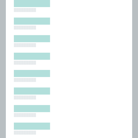
█████████
█████████
█████████
█████████
█████████
█████████
█████████
█████████
█████████
█████████
█████████
█████████
█████████
█████████
█████████
█████████