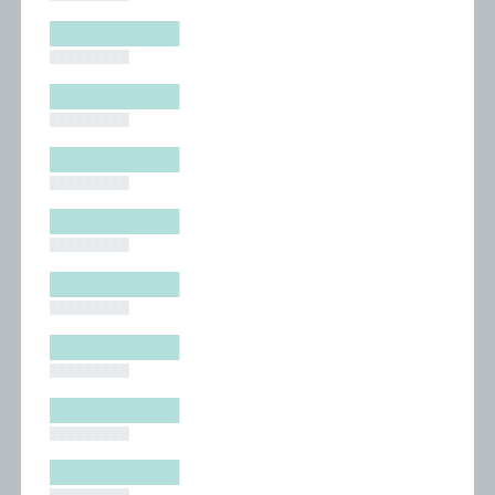
█████████
█████████
█████████
█████████
█████████
█████████
█████████
█████████
█████████
█████████
█████████
█████████
█████████
█████████
█████████