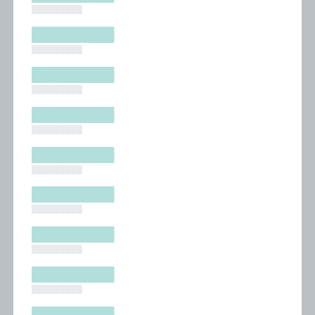
█████████
█████████
█████████
█████████
█████████
█████████
█████████
█████████
█████████
█████████
█████████
█████████
█████████
█████████
█████████
█████████