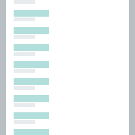
█████████
█████████
█████████
█████████
█████████
█████████
█████████
█████████
█████████
█████████
█████████
█████████
█████████
█████████
█████████
█████████