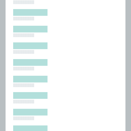
█████████
█████████
█████████
█████████
█████████
█████████
█████████
█████████
█████████
█████████
█████████
█████████
█████████
█████████
█████████
█████████