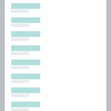
█████████
█████████
█████████
█████████
█████████
█████████
█████████
█████████
█████████
█████████
█████████
█████████
█████████
█████████
█████████
█████████