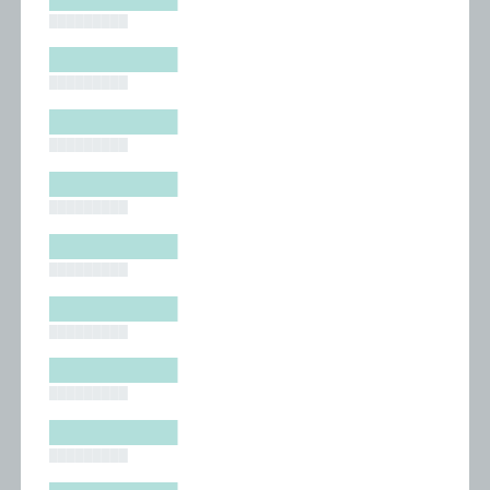
█████████
█████████
█████████
█████████
█████████
█████████
█████████
█████████
█████████
█████████
█████████
█████████
█████████
█████████
█████████